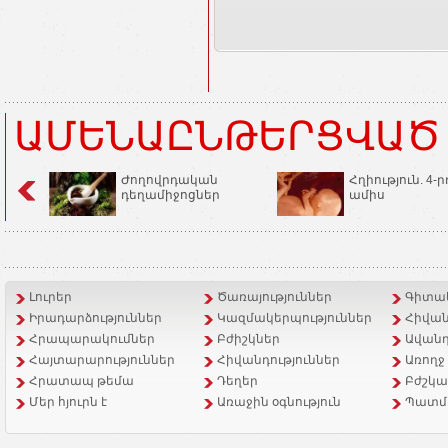
ԱՄԵՆԱԸՆԹԵՐՑՎԱԾ
Ժողովրդական
Հղիություն. 4-ր
դեղամիջոցներ
ամիս
Լուրեր
Ծառայություններ
Գիտակ
Իրադարձություններ
Կազմակերպություններ
Հիվան
Հրապարակումներ
Բժիշկներ
Ավանդ
Հայտարարություններ
Հիվանդություններ
Առողջ
Հրատապ թեմա
Դեղեր
Բժշկա
Մեր հյուրն է
Առաջին օգնություն
Պատմ