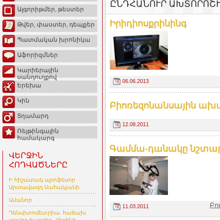
ԸՆԴՀԱՆՈՒՐ ԱԽՏՈՐՈՇ
Ալգորիթմեր, թեստեր
Իրիդիոսքրինինգ
Թվեր, փաստեր, դեպքեր
Պատմական խրոնիկա
Աֆորիզմներ
Կարիերային
սանդուղքով
06.06.2013
Երեխա
Կին
Բիոռեզոնանսային ախտ
Տղամարդ
12.08.2011
Ռեյթինգային
համակարգ
Գամմա-դանակը նշտա
ՎԵՐՋԻՆ
ՀՈԴՎԱԾՆԵՐԸ
Ի հիշատակ պրոֆեսոր
Արտավազդ Սահակյանի
Ամանոր
Բո
11.03.2011
Դենսիտոմետրիա. հաճախ