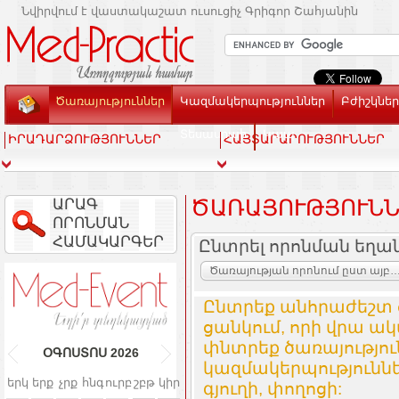
Նվիրվում է վաստակաշատ ուսուցիչ Գրիգոր Շահյանին
Ծառայություններ
Կազմակերպություններ
Բժիշկներ
Տեսասրահ
Կապ
ԻՐԱԴԱՐՁՈՒԹՅՈՒՆՆԵՐ
ՀԱՅՏԱՐԱՐՈՒԹՅՈՒՆՆԵՐ
ԱՐԱԳ
ԾԱՌԱՅՈՒԹՅՈՒՆՆ
ՈՐՈՆՄԱՆ
ՀԱՄԱԿԱՐԳԵՐ
Ընտրել որոնման եղա
Ծառայության որոնում ըստ այբուբենի և կազմակ
Ընտրեք անհրաժեշտ 
ցանկում, որի վրա ակ
փնտրեք ծառայությո
ՕԳՈՍՏՈՍ
2026
կազմակերպություննե
երկ
երք
չրք
հնգ
ուրբ
շբթ
կիր
գյուղի, փողոցի: