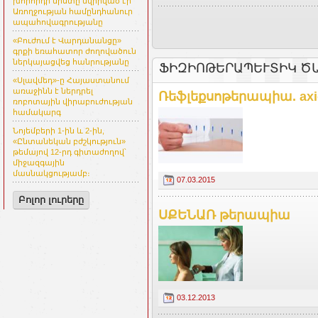
խորհրդի նիստը նվիրված էր
Առողջության համընդհանուր
ապահովագրությանը
«Բուժում է Վարդանանցը»
գրքի եռահատոր ժողովածուն
ներկայացվեց հանրությանը
ՖԻԶԻՈԹԵՐԱՊԵՒՏԻԿ ԾԱ
«Սլավմեդ»-ը Հայաստանում
առաջինն է ներդրել
Ռեֆլեքսոթերապիա. axi
ռոբոտային վիրաբուժության
համակարգ
Նոյեմբերի 1-ին և 2-ին,
«Ընտանեկան բժշկություն»
թեմայով 12-րդ գիտաժողով՝
միջազգային
մասնակցությամբ։
07.03.2015
Բոլոր լուրերը
ՍՔԵՆԱՌ թերապիա
03.12.2013