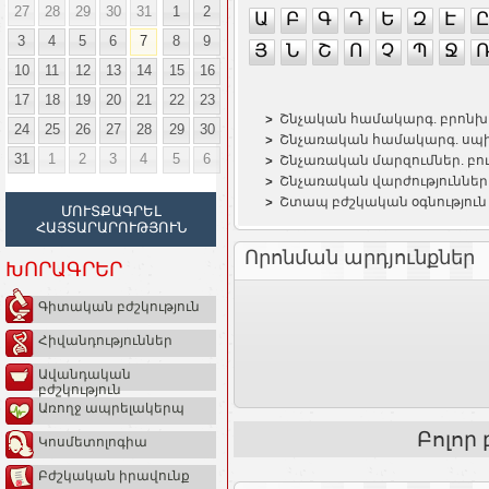
27
28
29
30
31
1
2
Ա
Բ
Գ
Դ
Ե
Զ
Է
Ը
3
4
5
6
7
8
9
Յ
Ն
Շ
Ո
Չ
Պ
Ջ
10
11
12
13
14
15
16
17
18
19
20
21
22
23
Շնչական համակարգ. բրոն
24
25
26
27
28
29
30
Շնչառական համակարգ. սպ
31
1
2
3
4
5
6
Շնչառական մարզումներ. բո
Շնչառական վարժություններ.
Շտապ բժշկական օգնություն
ՄՈՒՏՔԱԳՐԵԼ
ՀԱՅՏԱՐԱՐՈՒԹՅՈՒՆ
Որոնման արդյունքներ
ԽՈՐԱԳՐԵՐ
Գիտական բժշկություն
Հիվանդություններ
Ավանդական
բժշկություն
Առողջ ապրելակերպ
Բոլոր
Կոսմետոլոգիա
Բժշկական իրավունք