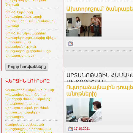
տրվող հարցեր. Հեղինե
Չոլոյան
Ախտորոշում` ծանրաբե
ԵՊԲՀ. Էսթետիկ
ներարկումներ. արդի
միտումներ և անվտանգային
հարցեր
ԵՊԲՀ. Բժիշկ-պացիենտ
հարաբերություններից մինչև
արհեստական
բանականություն.
հարցազրույց գերմանացի
վիրաբույժի հետ
Բոլոր հոդվածները
ՍՐՏԱՆՈԹԱՅԻՆ ՀԱՄԱԿ
ՎԵՐՋԻՆ ԼՈՒՐԵՐԸ
ԱԽՏՈՐՈՇՈՒՄ
Ուլտրաձայնային դոպլե
Գիտագործնական սեմինար
անոթների)
«Վնասված պերիֆերիկ
նյարդերի ժամանակակից
դիագնոստիկայի և
վիրաբուժական բուժման
ակտուալ հարցերը»
խորագրով
Հայկական բժշկական
17.10.2011
ասոցիացիայի հերթական