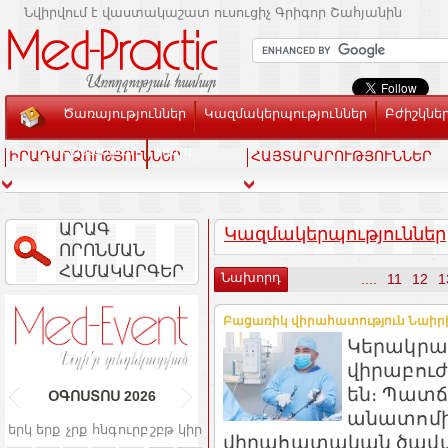
Նվիրվում է վաստակաշատ ուսուցիչ Գրիգոր Շահյանին
Ծառայություններ
Կազմակերպություններ
Բժիշկնե
Տեսասրահ
Կապ
ԻՐԱԴԱՐՁՈՒԹՅՈՒՆՆԵՐ
ՀԱՅՏԱՐԱՐՈՒԹՅՈՒՆՆԵՐ
ԱՐԱԳ
Կազմակերպություններ
ՈՐՈՆՄԱՆ
ՀԱՄԱԿԱՐԳԵՐ
Նախորդ
....
11
12
1
Բացառիկ վիրահատություն Նաիրի Բ
Կերակրափ
վիրաբուժ
են։ Պատճ
ՕԳՈՍՏՈՍ
2026
անատոմի
երկ
երք
չրք
հնգ
ուրբ
շբթ
կիր
վիրահատական ծավա