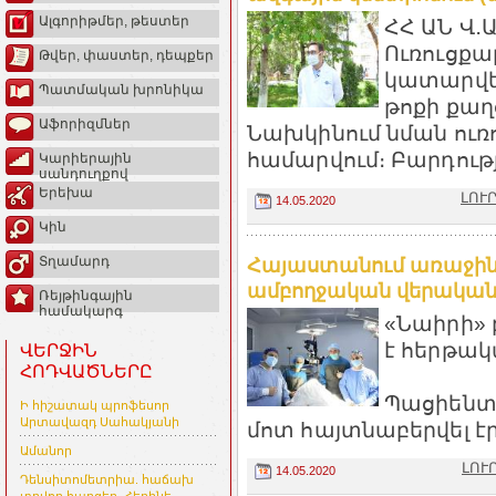
Ալգորիթմեր, թեստեր
ՀՀ ԱՆ Վ․
Ուռուցքա
Թվեր, փաստեր, դեպքեր
կատարվե
Պատմական խրոնիկա
թոքի քաղ
Աֆորիզմներ
Նախկինում նման ուռո
համարվում։ Բարդությո
Կարիերային
սանդուղքով
Երեխա
ԼՈՒՐ
14.05.2020
Կին
Տղամարդ
Հայաստանում առաջին
ամբողջական վերականգն
Ռեյթինգային
համակարգ
«Նաիրի» 
է հերթակ
ՎԵՐՋԻՆ
ՀՈԴՎԱԾՆԵՐԸ
Պացիենտը
Ի հիշատակ պրոֆեսոր
Արտավազդ Սահակյանի
մոտ հայտնաբերվել էր
Ամանոր
ԼՈՒ
14.05.2020
Դենսիտոմետրիա. հաճախ