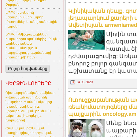
տրվող հարցեր. Հեղինե
Չոլոյան
Կլինիկական դեպք. գո
ԵՊԲՀ. Էսթետիկ
լեղապարկում քարերի 
ներարկումներ. արդի
միտումներ և անվտանգային
Ավետիսյան. armeniamedi
հարցեր
Միջին տա
ԵՊԲՀ. Բժիշկ-պացիենտ
հարաբերություններից մինչև
գանգատվո
արհեստական
հատվածի 
բանականություն.
հարցազրույց գերմանացի
դժվարացումից: Առկ
վիրաբույժի հետ
բնորոշ բոլոր գանգա
Բոլոր հոդվածները
աշխատանք էր կատար
14.05.2020
ՎԵՐՋԻՆ ԼՈՒՐԵՐԸ
Գիտագործնական սեմինար
«Վնասված պերիֆերիկ
Ուռուցքաբանության ա
նյարդերի ժամանակակից
ռեանիմատոլոգները մաս
դիագնոստիկայի և
վիրաբուժական բուժման
պայքարին. oncology.am
ակտուալ հարցերը»
խորագրով
Մենք նեռ
Հայկական բժշկական
պայքարի
ասոցիացիայի հերթական