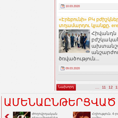
10.03.2020
«Էրեբունի» ԲԿ բժիշկնե
տղամարդու կյանքը. er
Հիվանդն
բժշկական
ախտանշա
անշարժու
ծռվածություն...
09.03.2020
Նախորդ
....
11
12
1
ԱՄԵՆԱԸՆԹԵՐՑՎԱԾ
Ժողովրդական
Հղիություն. 4-ր
դեղամիջոցներ
ամիս