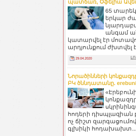
պատճառ, Օֆելիա Ավետիս
65 տարե
երկար ժ
նյարդաբա
անգամ ա
կատարվել էր մոտավ
արդյունքում ժխտվել էր
ԼՈ
29.04.2020
Նորածինների կոնքազդր
ԲԿ ծննդատանը. erebun
«Էրեբուն
կոնքազդր
սկրինինգ
հոդերի դիսպլազիան 
ոչ ճիշտ զարգացումո
գլխիկի հոդախախտ..