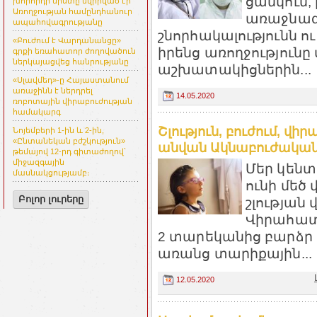
ցանկում, 
խորհրդի նիստը նվիրված էր
Առողջության համընդհանուր
առաջնագծ
ապահովագրությանը
շնորհակալությունն ո
«Բուժում է Վարդանանցը»
իրենց առողջություն
գրքի եռահատոր ժողովածուն
ներկայացվեց հանրությանը
աշխատակիցներին...
«Սլավմեդ»-ը Հայաստանում
առաջինն է ներդրել
14.05.2020
ռոբոտային վիրաբուժության
համակարգ
Շլություն, բուժում, վ
Նոյեմբերի 1-ին և 2-ին,
«Ընտանեկան բժշկություն»
անվան Ակնաբուժական
թեմայով 12-րդ գիտաժողով՝
միջազգային
Մեր կեն
մասնակցությամբ։
ունի մեծ
Բոլոր լուրերը
շլության
Վիրահատ
2 տարեկանից բարձր
առանց տարիքային...
12.05.2020