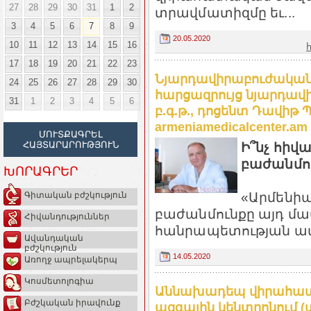
27
28
29
30
31
1
2
տրավմատիզմը եւ...
3
4
5
6
7
8
9
20.05.2020
10
11
12
13
14
15
16
17
18
19
20
21
22
23
Նյարդավիրաբուժական ծ
24
25
26
27
28
29
30
հարցազրույց նյարդավ
31
1
2
3
4
5
6
բ.գ.թ., դոցենտ Դավիթ
armeniamedicalcenter.am
ՄՈՒՏՔԱԳՐԵԼ
Ի՞նչ հիվա
ՀԱՅՏԱՐԱՐՈՒԹՅՈՒՆ
բաժանմու
ԽՈՐԱԳՐԵՐ
«Արմենի
Գիտական բժշկություն
բաժանմունքը այդ մա
Հիվանդություններ
հանրապետության ամ
Ավանդական
բժշկություն
14.05.2020
Առողջ ապրելակերպ
Կոսմետոլոգիա
Աննախադեպ վիրահատու
Բժշկական իրավունք
ազգային կենտրոնում (տ