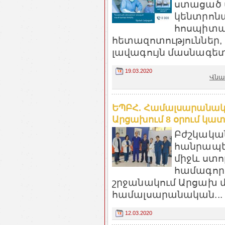
ստացած 
կենտրոն
հոսպիտալ
հետազոտություններ,
լավագույն մասնագետն
19.03.2020
Վնա
ԵՊԲՀ. Համալսարանակ
Արցախում 8 օրում կատ
Բժշկակա
հանրապե
միջև ստ
համագործ
շրջանակում Արցախ մ
համալսարանական...
12.03.2020