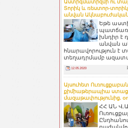
Աստիգմատիզմի ու տար
Տորիկ և ռեստոր-տորիկ
անվան Ակնաբուժական Կ
Եթե աստ
պատճառով
խնդիր է 
անվան ա
հնարավորություն է տ
տեղադրմամբ ազատվել
12.05.2020
Այսուհետ Ուռուցքաբան
քիմիաթերապիա ստացո
մազաթափությունից. on
ՀՀ ԱՆ Վ․
Ուռուցքա
Ընդհանո
բաժանմու