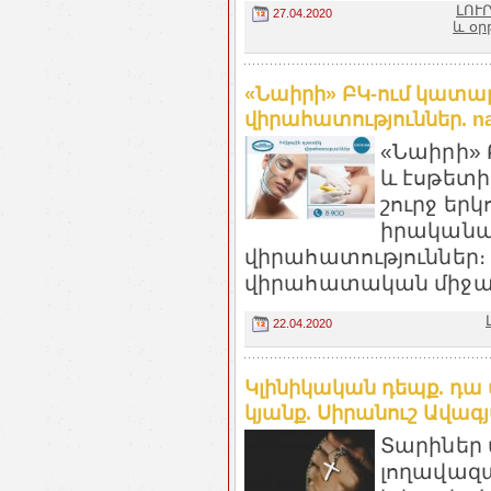
ԼՈՒ
27.04.2020
և օ
«Նաիրի» ԲԿ-ում կատար
վիրահատություններ. na
«Նաիրի»
և էսթետի
շուրջ երկ
իրականաց
վիրահատություններ։
վիրահատական միջամ
22.04.2020
Կլինիկական դեպք. դա
կյանք. Սիրանուշ Ավագյա
Տարիներ
լողավազա