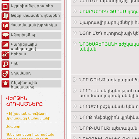
ՆԵՈ ԼԱԲ ախտորոշիչ կե
Ալգորիթմեր, թեստեր
ՆԻԱՐՄԵԴԻԿ ՖԱՐՄԱ դեղա
Թվեր, փաստեր, դեպքեր
Նյարդավիրաբույժների 
Պատմական խրոնիկա
ՆՅՈՒ ՄԵԴ ուրոլոգիայի կ
Աֆորիզմներ
ՆՈՅԵՄԲԵՐՅԱՆԻ բժշկակա
Կարիերային
անվան
սանդուղքով
Երեխա
Կին
Տղամարդ
ՆՈՐ ՇՈՒՆՉ աղե քարանձ
Ռեյթինգային
համակարգ
ՆՈՐԴ ԿՍ գեղեցկության 
ստոմատոլոգիական կլի
ՎԵՐՋԻՆ
ՀՈԴՎԱԾՆԵՐԸ
ՆՈՐՄԵԴ բժշկական կենտ
Ի հիշատակ պրոֆեսոր
ՆՈՐՔ ինֆեկցիոն կլինի
Արտավազդ Սահակյանի
Ամանոր
ՆՈՐՔ-ՄԱՐԱՇ պետական 
Դենսիտոմետրիա. հաճախ
ՆՈՒՐՈՖԵՆ ՌԵԿԻՏ ԲԵՆԿԻ