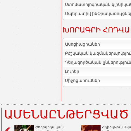
Ստոմատոլոգիական կլինիկա
Օպերատիվ ինֆրակառույցնե
ԽՈՐԱԳՐԻ ՀՈԴՎԱ
Ասոցիացիաներ
Բժշկական կազմակերպությու
Դեղագործական ընկերությու
Լուրեր
Միջոցառումներ
ԱՄԵՆԱԸՆԹԵՐՑՎԱԾ
Ժողովրդական
Հղիություն. 4-ր