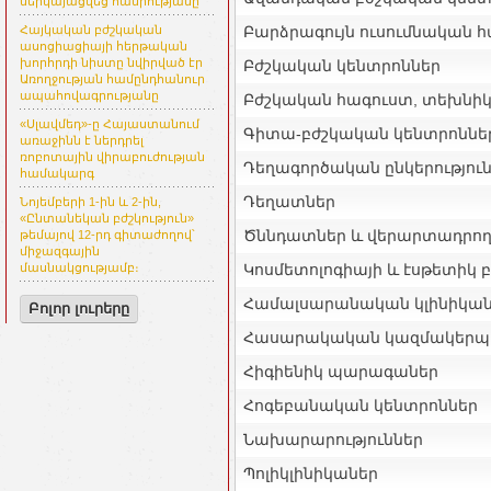
ներկայացվեց հանրությանը
Բարձրագույն ուսումնական 
Հայկական բժշկական
ասոցիացիայի հերթական
խորհրդի նիստը նվիրված էր
Բժշկական կենտրոններ
Առողջության համընդհանուր
ապահովագրությանը
Բժշկական հագուստ, տեխնի
«Սլավմեդ»-ը Հայաստանում
Գիտա-բժշկական կենտրոննե
առաջինն է ներդրել
ռոբոտային վիրաբուժության
Դեղագործական ընկերությու
համակարգ
Դեղատներ
Նոյեմբերի 1-ին և 2-ին,
«Ընտանեկան բժշկություն»
Ծննդատներ և վերարտադրող
թեմայով 12-րդ գիտաժողով՝
միջազգային
Կոսմետոլոգիայի և էսթետիկ 
մասնակցությամբ։
Համալսարանական կլինիկա
Բոլոր լուրերը
Հասարակական կազմակերպո
Հիգիենիկ պարագաներ
Հոգեբանական կենտրոններ
Նախարարություններ
Պոլիկլինիկաներ