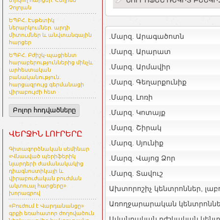
տրվող հարցեր. Հեղինե
Չոլոյան
ԵՊԲՀ. Էսթետիկ
ներարկումներ. արդի
միտումներ և անվտանգային
.Մարզ. Արագածոտն
հարցեր
.Մարզ. Արարատ
ԵՊԲՀ. Բժիշկ-պացիենտ
հարաբերություններից մինչև
.Մարզ. Արմավիր
արհեստական
բանականություն.
.Մարզ. Գեղարքունիք
հարցազրույց գերմանացի
վիրաբույժի հետ
.Մարզ. Լոռի
Բոլոր հոդվածները
.Մարզ. Կոտայք
.Մարզ. Շիրակ
ՎԵՐՋԻՆ ԼՈՒՐԵՐԸ
.Մարզ. Սյունիք
Գիտագործնական սեմինար
«Վնասված պերիֆերիկ
.Մարզ. Վայոց Ձոր
նյարդերի ժամանակակից
դիագնոստիկայի և
.Մարզ. Տավուշ
վիրաբուժական բուժման
ակտուալ հարցերը»
Ախտորոշիչ կենտրոններ, լա
խորագրով
Առողջարարական կենտրոնն
«Բուժում է Վարդանանցը»
գրքի եռահատոր ժողովածուն
Ավանդական բժշկական կենտ