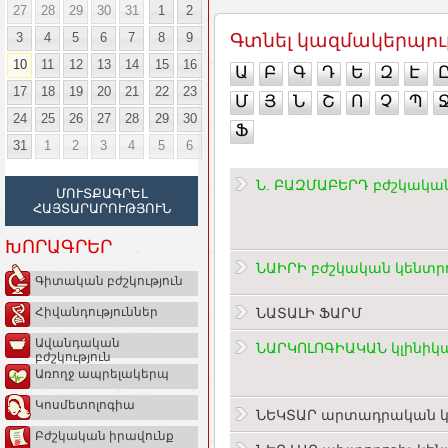
27
28
29
30
31
1
2
3
4
5
6
7
8
9
Գտնել կազմակերպու
10
11
12
13
14
15
16
Ա
Բ
Գ
Դ
Ե
Զ
Է
17
18
19
20
21
22
23
Մ
Յ
Ն
Շ
Ո
Չ
Պ
24
25
26
27
28
29
30
Ֆ
31
1
2
3
4
5
6
Ն. ԲԱԶՄԱԲԵՐԴ բժշկակա
ՄՈՒՏՔԱԳՐԵԼ
ՀԱՅՏԱՐԱՐՈՒԹՅՈՒՆ
ԽՈՐԱԳՐԵՐ
ՆԱԻՐԻ բժշկական կենտր
Գիտական բժշկություն
ՆԱՏԱԼԻ ՖԱՐՄ
Հիվանդություններ
Ավանդական
ՆԱՐԿՈԼՈԳԻԱԿԱՆ կլինիկ
բժշկություն
Առողջ ապրելակերպ
Կոսմետոլոգիա
ՆԵԿՏԱՐ արտադրական 
Բժշկական իրավունք