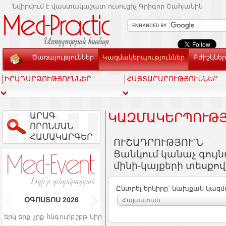
Նվիրվում է վաստակաշատ ուսուցիչ Գրիգոր Շահյանին
Ծառայություններ
Կազմակերպություններ
Բժիշկներ
Տեսասր
ԻՐԱԴԱՐՁՈՒԹՅՈՒՆՆԵՐ
ՀԱՅՏԱՐԱՐՈՒԹՅՈՒՆՆԵՐ
ԱՐԱԳ
ԿԱԶՄԱԿԵՐՊՈՒԹՅ
ՈՐՈՆՄԱՆ
ՀԱՄԱԿԱՐԳԵՐ
ՈՒՇԱԴՐՈՒԹՅՈՒ´Ն
Ցանկում կանաչ գույ
մինի-կայքերի տեսքով
Ընտրել երկիրը` նախքան կազմ
ՕԳՈՍՏՈՍ
2026
Հայաստան
երկ
երք
չրք
հնգ
ուրբ
շբթ
կիր