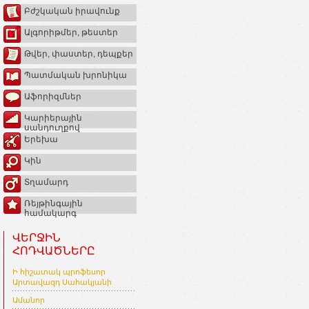
Բժշկական իրավունք
Ալգորիթմեր, թեստեր
Թվեր, փաստեր, դեպքեր
Պատմական խրոնիկա
Աֆորիզմներ
Կարիերային
սանդուղքով
Երեխա
Կին
Տղամարդ
Ռեյթինգային
համակարգ
ՎԵՐՋԻՆ
ՀՈԴՎԱԾՆԵՐԸ
Ի հիշատակ պրոֆեսոր
Արտավազդ Սահակյանի
Ամանոր