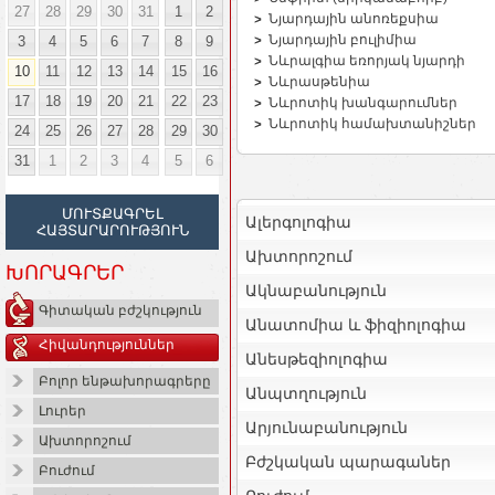
27
28
29
30
31
1
2
Նյարդային անոռեքսիա
Նյարդային բուլիմիա
3
4
5
6
7
8
9
Նևրալգիա եռորյակ նյարդի
10
11
12
13
14
15
16
Նևրասթենիա
17
18
19
20
21
22
23
Նևրոտիկ խանգարումներ
Նևրոտիկ համախտանիշներ
24
25
26
27
28
29
30
31
1
2
3
4
5
6
ՄՈՒՏՔԱԳՐԵԼ
Ալերգոլոգիա
ՀԱՅՏԱՐԱՐՈՒԹՅՈՒՆ
Ախտորոշում
ԽՈՐԱԳՐԵՐ
Ակնաբանություն
Գիտական բժշկություն
Անատոմիա և ֆիզիոլոգիա
Հիվանդություններ
Անեսթեզիոլոգիա
Բոլոր ենթախորագրերը
Անպտղություն
Լուրեր
Արյունաբանություն
Ախտորոշում
Բժշկական պարագաներ
Բուժում