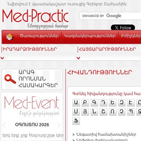
Նվիրվում է վաստակաշատ ուսուցիչ Գրիգոր Շահյանին
Ծառայություններ
Կազմակերպություններ
Բժիշկնե
ԻՐԱԴԱՐՁՈՒԹՅՈՒՆՆԵՐ
ՀԱՅՏԱՐԱՐՈՒԹՅՈՒՆՆԵՐ
ԱՐԱԳ
ՀԻՎԱՆԴՈՒԹՅՈՒՆՆԵՐ
ՈՐՈՆՄԱՆ
ՀԱՄԱԿԱՐԳԵՐ
Գտնել հիվանդությունը կամ 
Ա
Բ
Գ
Դ
Ե
Զ
Է
Մ
Յ
Ն
Շ
Ո
Չ
Պ
Ֆ
ՕԳՈՍՏՈՍ
2026
Նեգատիվ համախտանիշներ
երկ
երք
չրք
հնգ
ուրբ
շբթ
կիր
Նեֆրիտ (երիկամաբորբ)