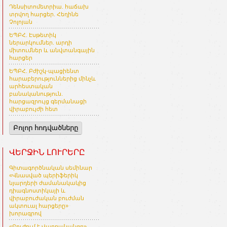
Դենսիտոմետրիա. հաճախ
տրվող հարցեր. Հեղինե
Չոլոյան
ԵՊԲՀ. Էսթետիկ
ներարկումներ. արդի
միտումներ և անվտանգային
հարցեր
ԵՊԲՀ. Բժիշկ-պացիենտ
հարաբերություններից մինչև
արհեստական
բանականություն.
հարցազրույց գերմանացի
վիրաբույժի հետ
Բոլոր հոդվածները
ՎԵՐՋԻՆ ԼՈՒՐԵՐԸ
Գիտագործնական սեմինար
«Վնասված պերիֆերիկ
նյարդերի ժամանակակից
դիագնոստիկայի և
վիրաբուժական բուժման
ակտուալ հարցերը»
խորագրով
«Բուժում է Վարդանանցը»