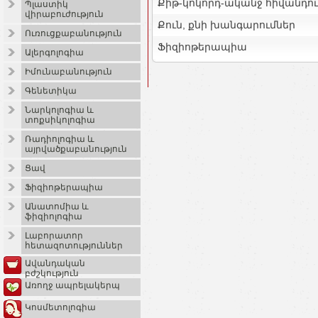
Քիթ-կոկորդ-ականջ հիվանդու
Պլաստիկ
վիրաբուժություն
Քուն, քնի խանգարումներ
Ուռուցքաբանություն
Ֆիզիոթերապիա
Ալերգոլոգիա
Իմունաբանություն
Գենետիկա
Նարկոլոգիա և
տոքսիկոլոգիա
Ռադիոլոգիա և
այրվածքաբանություն
Ցավ
Ֆիզիոթերապիա
Անատոմիա և
ֆիզիոլոգիա
Լաբորատոր
հետազոտություններ
Ավանդական
բժշկություն
Առողջ ապրելակերպ
Կոսմետոլոգիա