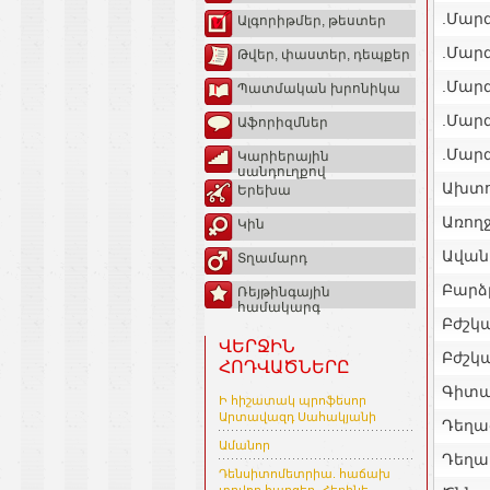
.Մար
Ալգորիթմեր, թեստեր
.Մար
Թվեր, փաստեր, դեպքեր
.Մարզ
Պատմական խրոնիկա
.Մարզ
Աֆորիզմներ
.Մարզ
Կարիերային
սանդուղքով
Ախտո
Երեխա
Առող
Կին
Ավան
Տղամարդ
Բարձ
Ռեյթինգային
համակարգ
Բժշկ
ՎԵՐՋԻՆ
Բժշկ
ՀՈԴՎԱԾՆԵՐԸ
Գիտա
Ի հիշատակ պրոֆեսոր
Արտավազդ Սահակյանի
Դեղա
Ամանոր
Դեղա
Դենսիտոմետրիա. հաճախ