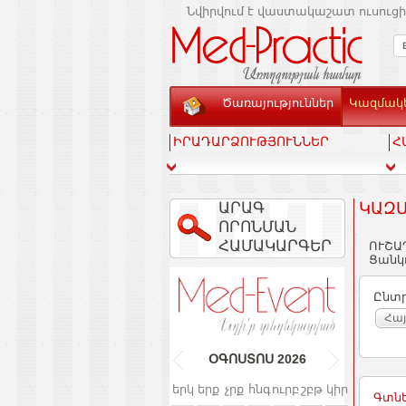
Նվիրվում է վաստակաշատ ուսուցի
Ծառայություններ
Կազմակե
ԻՐԱԴԱՐՁՈՒԹՅՈՒՆՆԵՐ
Հ
ԱՐԱԳ
ԿԱԶՄ
ՈՐՈՆՄԱՆ
ՀԱՄԱԿԱՐԳԵՐ
ՈՒՇԱ
Ցանկո
Ընտր
Հա
ՕԳՈՍՏՈՍ
2026
երկ
երք
չրք
հնգ
ուրբ
շբթ
կիր
Գտնե