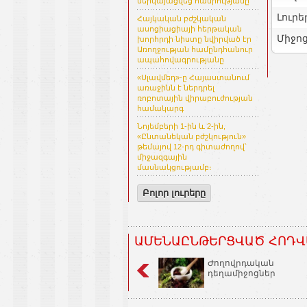
ներկայացվեց հանրությանը
Լուրե
Հայկական բժշկական
ասոցիացիայի հերթական
Միջո
խորհրդի նիստը նվիրված էր
Առողջության համընդհանուր
ապահովագրությանը
«Սլավմեդ»-ը Հայաստանում
առաջինն է ներդրել
ռոբոտային վիրաբուժության
համակարգ
Նոյեմբերի 1-ին և 2-ին,
«Ընտանեկան բժշկություն»
թեմայով 12-րդ գիտաժողով՝
միջազգային
մասնակցությամբ։
Բոլոր լուրերը
ԱՄԵՆԱԸՆԹԵՐՑՎԱԾ ՀՈԴՎ
Ժողովրդական
դեղամիջոցներ