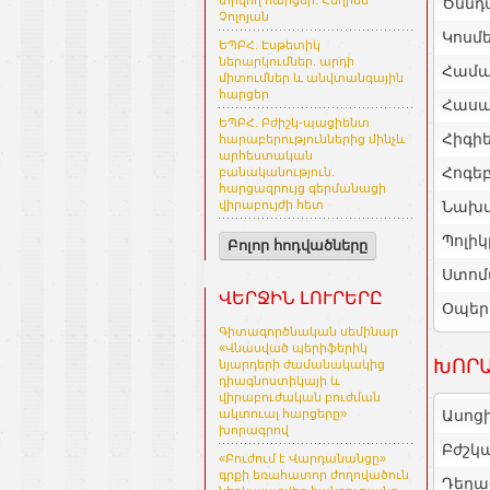
տրվող հարցեր. Հեղինե
Ծննդ
Չոլոյան
Կոսմե
ԵՊԲՀ. Էսթետիկ
ներարկումներ. արդի
Համա
միտումներ և անվտանգային
հարցեր
Հասա
ԵՊԲՀ. Բժիշկ-պացիենտ
Հիգի
հարաբերություններից մինչև
արհեստական
Հոգե
բանականություն.
հարցազրույց գերմանացի
Նախա
վիրաբույժի հետ
Պոլիկ
Բոլոր հոդվածները
Ստոմ
ՎԵՐՋԻՆ ԼՈՒՐԵՐԸ
Օպեր
Գիտագործնական սեմինար
«Վնասված պերիֆերիկ
ԽՈՐԱ
նյարդերի ժամանակակից
դիագնոստիկայի և
վիրաբուժական բուժման
Ասոց
ակտուալ հարցերը»
խորագրով
Բժշկ
«Բուժում է Վարդանանցը»
գրքի եռահատոր ժողովածուն
Դեղա