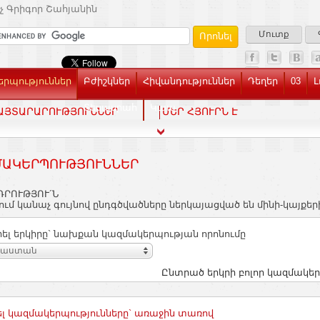
չ Գրիգոր Շահյանին
Մուտք
րպություններ
Բժիշկներ
Հիվանդություններ
Դեղեր
03
Լ
Տեսասրահ
Կապ
ԱՅՏԱՐԱՐՈՒԹՅՈՒՆՆԵՐ
ՄԵՐ ՀՅՈՒՐՆ Է
ԱԿԵՐՊՈՒԹՅՈՒՆՆԵՐ
ԴՐՈՒԹՅՈՒ´Ն
ւմ կանաչ գույնով ընդգծվածները ներկայացված են մինի-կայքեր
ել երկիրը` նախքան կազմակերպության որոնումը
յաստան
Ընտրած երկրի բոլոր կազմակեր
լ կազմակերպությունները` առաջին տառով