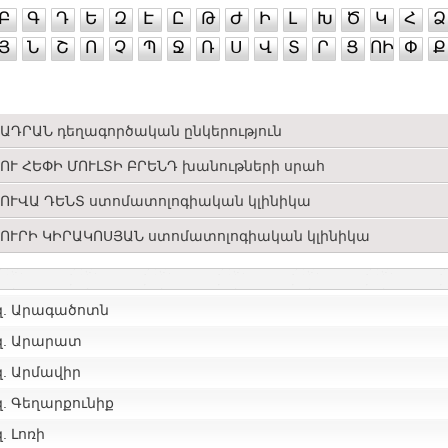
Բ
Գ
Դ
Ե
Զ
Է
Ը
Թ
Ժ
Ի
Լ
Խ
Ծ
Կ
Հ
Ձ
Յ
Ն
Շ
Ո
Չ
Պ
Ջ
Ռ
Ս
Վ
Տ
Ր
Ց
ՈԻ
Փ
Ք
ԱԴՐԱՆ դեղագործական ընկերություն
ՈՒ ՀԵՓԻ ՄՈՒԼՏԻ ԲՐԵՆԴ խանութների սրահ
ՈՒՎԱ ԴԵՆՏ ստոմատոլոգիական կլինիկա
ՈՒՐԻ ԿԻՐԱԿՈՍՅԱՆ ստոմատոլոգիական կլինիկա
զ. Արագածոտն
զ. Արարատ
զ. Արմավիր
. Գեղարքունիք
. Լոռի