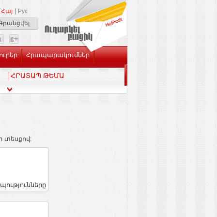
|
Հայ
Рус
Գրանցվել
ուրեր
Հրապարակումներ
ՀՐԱՏԱՊ ԹԵՄԱ
ի տեսքով:
պությունները