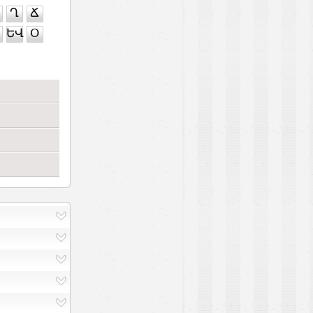
Ղ
Ճ
ԵՎ
Օ