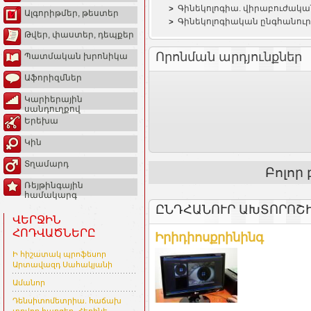
Գինեկոլոգիա. վիրաբուժակա
Ալգորիթմեր, թեստեր
Գինեկոլոգիական ընգհանու
Թվեր, փաստեր, դեպքեր
Որոնման արդյունքներ
Պատմական խրոնիկա
Աֆորիզմներ
Կարիերային
սանդուղքով
Երեխա
Կին
Տղամարդ
Բոլոր
Ռեյթինգային
համակարգ
ԸՆԴՀԱՆՈՒՐ ԱԽՏՈՐՈՇ
ՎԵՐՋԻՆ
ՀՈԴՎԱԾՆԵՐԸ
Իրիդիոսքրինինգ
Ի հիշատակ պրոֆեսոր
Արտավազդ Սահակյանի
Ամանոր
Դենսիտոմետրիա. հաճախ