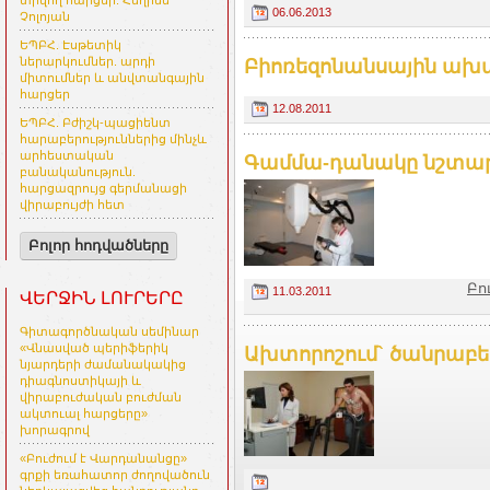
տրվող հարցեր. Հեղինե
06.06.2013
Չոլոյան
ԵՊԲՀ. Էսթետիկ
ներարկումներ. արդի
Բիոռեզոնանսային ախտ
միտումներ և անվտանգային
հարցեր
12.08.2011
ԵՊԲՀ. Բժիշկ-պացիենտ
հարաբերություններից մինչև
արհեստական
Գամմա-դանակը նշտա
բանականություն.
հարցազրույց գերմանացի
վիրաբույժի հետ
Բոլոր հոդվածները
Բո
11.03.2011
ՎԵՐՋԻՆ ԼՈՒՐԵՐԸ
Գիտագործնական սեմինար
«Վնասված պերիֆերիկ
Ախտորոշում` ծանրաբե
նյարդերի ժամանակակից
դիագնոստիկայի և
վիրաբուժական բուժման
ակտուալ հարցերը»
խորագրով
«Բուժում է Վարդանանցը»
գրքի եռահատոր ժողովածուն