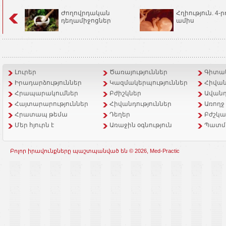
Ժողովրդական
Հղիություն. 4-ր
դեղամիջոցներ
ամիս
Լուրեր
Ծառայություններ
Գիտակ
Իրադարձություններ
Կազմակերպություններ
Հիվան
Հրապարակումներ
Բժիշկներ
Ավանդ
Հայտարարություններ
Հիվանդություններ
Առողջ
Հրատապ թեմա
Դեղեր
Բժշկա
Մեր հյուրն է
Առաջին օգնություն
Պատմ
Բոլոր իրավունքները պաշտպանված են © 2026, Med-Practic