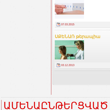
07.03.2015
ՍՔԵՆԱՌ թերապիա
03.12.2013
ԱՄԵՆԱԸՆԹԵՐՑՎԱԾ