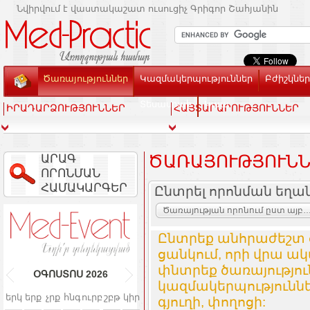
Նվիրվում է վաստակաշատ ուսուցիչ Գրիգոր Շահյանին
Ծառայություններ
Կազմակերպություններ
Բժիշկներ
Տեսասրահ
Կապ
ԻՐԱԴԱՐՁՈՒԹՅՈՒՆՆԵՐ
ՀԱՅՏԱՐԱՐՈՒԹՅՈՒՆՆԵՐ
ԱՐԱԳ
ԾԱՌԱՅՈՒԹՅՈՒՆՆ
ՈՐՈՆՄԱՆ
ՀԱՄԱԿԱՐԳԵՐ
Ընտրել որոնման եղա
Ծառայության որոնում ըստ այբուբենի և կազմակ
Ընտրեք անհրաժեշտ 
ցանկում, որի վրա ակ
փնտրեք ծառայությո
ՕԳՈՍՏՈՍ
2026
կազմակերպություննե
երկ
երք
չրք
հնգ
ուրբ
շբթ
կիր
գյուղի, փողոցի: