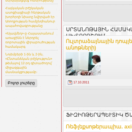
ներկայացվեց հանրությանը
Հայկական բժշկական
ասոցիացիայի հերթական
խորհրդի նիստը նվիրված էր
Առողջության համընդհանուր
ապահովագրությանը
ՍՐՏԱՆՈԹԱՅԻՆ ՀԱՄԱԿ
«Սլավմեդ»-ը Հայաստանում
ԱԽՏՈՐՈՇՈՒՄ
առաջինն է ներդրել
Ուլտրաձայնային դոպլե
ռոբոտային վիրաբուժության
անոթների)
համակարգ
Նոյեմբերի 1-ին և 2-ին,
«Ընտանեկան բժշկություն»
թեմայով 12-րդ գիտաժողով՝
միջազգային
մասնակցությամբ։
17.10.2011
Բոլոր լուրերը
ՖԻԶԻՈԹԵՐԱՊԵՒՏԻԿ ԾԱ
Ռեֆլեքսոթերապիա. axi