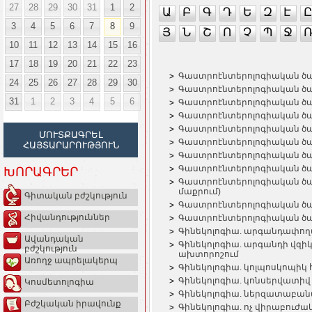
27
28
29
30
31
1
2
Ա
Բ
Գ
Դ
Ե
Զ
Է
Ը
3
4
5
6
7
8
9
Յ
Ն
Շ
Ո
Չ
Պ
Ջ
10
11
12
13
14
15
16
17
18
19
20
21
22
23
Գաստրոէնտերոլոգիական ծառա
24
25
26
27
28
29
30
Գաստրոէնտերոլոգիական ծա
31
1
2
3
4
5
6
Գաստրոէնտերոլոգիական ծառ
Գաստրոէնտերոլոգիական ծառա
Գաստրոէնտերոլոգիական ծա
ՄՈՒՏՔԱԳՐԵԼ
Գաստրոէնտերոլոգիական ծառ
ՀԱՅՏԱՐԱՐՈՒԹՅՈՒՆ
Գաստրոէնտերոլոգիական ծառ
Գաստրոէնտերոլոգիական ծառ
ԽՈՐԱԳՐԵՐ
Գաստրոէնտերոլոգիական ծառ
մաքրում)
Գիտական բժշկություն
Գաստրոէնտերոլոգիական ծա
Հիվանդություններ
Գաստրոէնտերոլոգիական ծա
Գինեկոլոգիա. արգանդափող
Ավանդական
Գինեկոլոգիա. արգանդի վզի
բժշկություն
ախտորոշում
Առողջ ապրելակերպ
Գինեկոլոգիա. կոլպոսկոպիկ
Գինեկոլոգիա. կոնսերվատիվ
Կոսմետոլոգիա
Գինեկոլոգիա. ներզատաբա
Բժշկական իրավունք
Գինեկոլոգիա. ոչ վիրաբուժա