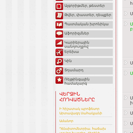
Ալգորիթմեր, թեստեր
Մ
Թվեր, փաստեր, դեպքեր
Մ
Պատմական խրոնիկա
բ
Աֆորիզմներ
Կարիերային
սանդուղքով
Երեխա
Կին
Մ
Տղամարդ
Մ
Ռեյթինգային
համակարգ
ՎԵՐՋԻՆ
Մ
ՀՈԴՎԱԾՆԵՐԸ
ի
Ի հիշատակ պրոֆեսոր
Մ
Արտավազդ Սահակյանի
Ամանոր
Մ
Դենսիտոմետրիա. հաճախ