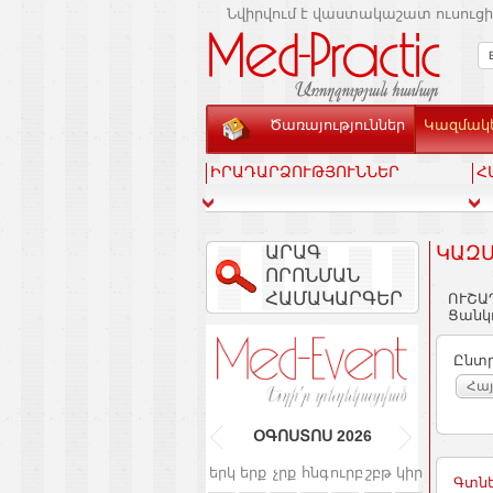
Նվիրվում է վաստակաշատ ուսուցի
Ծառայություններ
Կազմակե
ԻՐԱԴԱՐՁՈՒԹՅՈՒՆՆԵՐ
Հ
ԱՐԱԳ
ԿԱԶՄ
ՈՐՈՆՄԱՆ
ՀԱՄԱԿԱՐԳԵՐ
ՈՒՇԱ
Ցանկո
Ընտր
Հա
ՕԳՈՍՏՈՍ
2026
երկ
երք
չրք
հնգ
ուրբ
շբթ
կիր
Գտնե