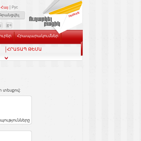
|
Հայ
Рус
Գրանցվել
ուրեր
Հրապարակումներ
ՀՐԱՏԱՊ ԹԵՄԱ
ի տեսքով:
պությունները