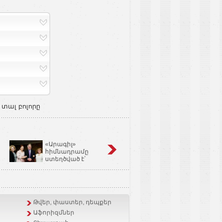
 տալ բոլորը
«Արագիլ»
Կոճապղպեղ
հիմնադրամը
նույնն է՝ իմբիր,
ստեղծված է՝
Ginger եւ Zingiber
օգնելու անպտղությամբ
Officinale
տառապող զույգերին.
Կարինե Թոխունց
Թվեր, փաստեր, դեպքեր
Աֆորիզմներ