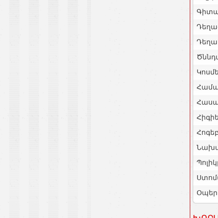
Գիտա
Դեղա
Դեղա
Ծննդ
Կոսմե
Համա
Հասա
Հիգի
Հոգե
Նախա
Պոլիկ
Ստոմ
Օպեր