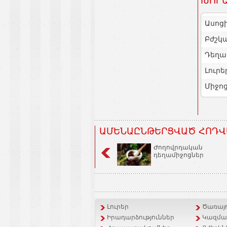
ԽՈՐԱ
Ասոց
Բժշկ
Դեղա
Լուրե
Միջո
ԱՄԵՆԱԸՆԹԵՐՑՎԱԾ ՀՈԴՎ
Ժողովրդական
դեղամիջոցներ
Լուրեր
Ծառայո
Իրադարձություններ
Կազմակ