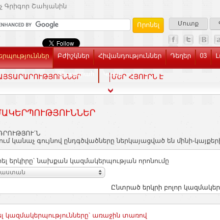
չ Գրիգոր Շահյանին
Մուտք
րպություններ
Բժիշկներ
Հիվանդություններ
Դեղեր
03
Լ
Տեսասրահ
Կապ
ԱՅՏԱՐԱՐՈՒԹՅՈՒՆՆԵՐ
ՄԵՐ ՀՅՈՒՐՆ Է
ԱԿԵՐՊՈՒԹՅՈՒՆՆԵՐ
ԴՐՈՒԹՅՈՒ´Ն
ւմ կանաչ գույնով ընդգծվածները ներկայացված են մինի-կայքեր
ել երկիրը` նախքան կազմակերպության որոնումը
յաստան
Ընտրած երկրի բոլոր կազմակեր
լ կազմակերպությունները` առաջին տառով