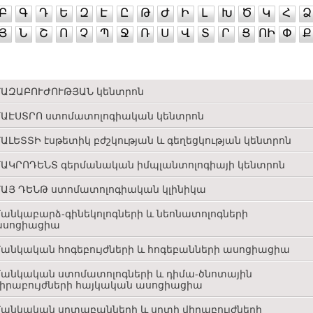
Բ
Գ
Դ
Ե
Զ
Է
Ը
Թ
Ժ
Ի
Լ
Խ
Ծ
Կ
Հ
Ձ
Յ
Ն
Շ
Ո
Չ
Պ
Ջ
Ռ
Ս
Վ
Տ
Ր
Ց
ՈԻ
Փ
Ք
ԱԶԱԲՈՒԺՈՒԹՅԱՆ կենտրոն
ԱԷՍՏՐՈ ստոմատոլոգիական կենտրոն
ԱԼԵՏՏԻ էսթետիկ բժշկության և գեղեցկության կենտրոն
ԱԿՐՈԴԵՆՏ գերմանական իմպլանտոլոգիայի կենտրոն
ԱՅ ԴԵՆԹ ստոմատոլոգիական կլինիկա
անկաբարձ-գինեկոլոգների և նեոնատոլոգների
ասոցիացիա
անկական հոգեբույժների և հոգեբանների ասոցիացիա
անկական ստոմատոլոգների և դիմա-ծնոտային
իրաբույժների հայկական ասոցիացիա
անկական սրտաբանների և սրտի վիրաբույժների