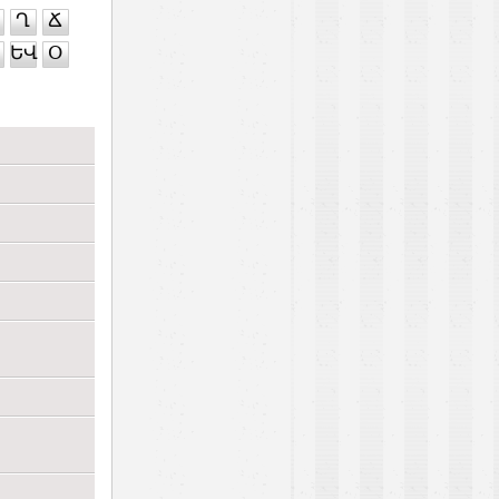
Ղ
Ճ
ԵՎ
Օ