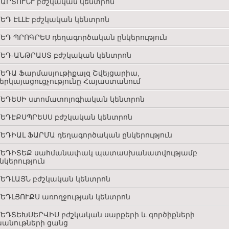
ԱՐՏՈՒՆՒ բժշկական կենտրոն
ԵԴ ԷԼԼԷ բժշկական կենտրոն
ԵԴ ՊՐՈԳՐԵՍ դեղագործական ընկերություն
ԵԴ-ԱՆԹՐԱՍՏ բժշկական կենտրոն
ԵԴԱ Ֆարմասյութիքալզ Շվեյցարիա,
երկայացուցչությունը Հայաստանում
ԵԴԵՍԻ ստոմատոլոգիական կենտրոն
ԵԴԷՔՍՊՐԵՍՍ բժշկական կենտրոն
ԵԴԻԱԼ ՖԱՐՄԱ դեղագործական ընկերություն
ՄԵԴԻՏԵՔ սահմանափակ պատասխանատվությամբ
նկերություն
ԵԴԼԱՅՆ բժշկական կենտրոն
ԵԴԼՅՈՒՔՍ առողջության կենտրոն
ԵԴՏԵԽՍԵՐՎԻՍ բժշկական սարքերի և գործիքների
անութների ցանց