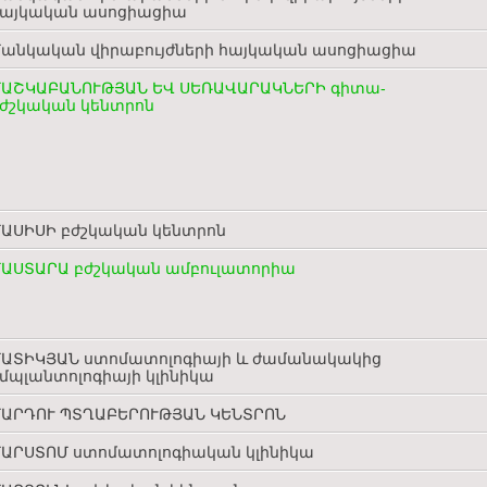
հայկական ասոցիացիա
անկական վիրաբույժների հայկական ասոցիացիա
ԱՇԿԱԲԱՆՈՒԹՅԱՆ ԵՎ ՍԵՌԱՎԱՐԱԿՆԵՐԻ գիտա-
ժշկական կենտրոն
ԱՍԻՍԻ բժշկական կենտրոն
ԱՍՏԱՐԱ բժշկական ամբուլատորիա
ԱՏԻԿՅԱՆ ստոմատոլոգիայի և ժամանակակից
մպլանտոլոգիայի կլինիկա
ԱՐԴՈՒ ՊՏՂԱԲԵՐՈՒԹՅԱՆ ԿԵՆՏՐՈՆ
ԱՐՍՏՈՄ ստոմատոլոգիական կլինիկա