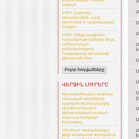
տրվող հարցեր. Հեղինե
Մ
Չոլոյան
Մ
ԵՊԲՀ. Էսթետիկ
ներարկումներ. արդի
Մ
միտումներ և անվտանգային
հարցեր
Մ
ԵՊԲՀ. Բժիշկ-պացիենտ
հարաբերություններից մինչև
Մ
արհեստական
ն
բանականություն.
հարցազրույց գերմանացի
վիրաբույժի հետ
Մ
Բոլոր հոդվածները
Մ
Մ
ՎԵՐՋԻՆ ԼՈՒՐԵՐԸ
Գիտագործնական սեմինար
ը
«Վնասված պերիֆերիկ
նյարդերի ժամանակակից
Մ
դիագնոստիկայի և
վիրաբուժական բուժման
ակտուալ հարցերը»
Մ
խորագրով
Մ
«Բուժում է Վարդանանցը»
խ
գրքի եռահատոր ժողովածուն