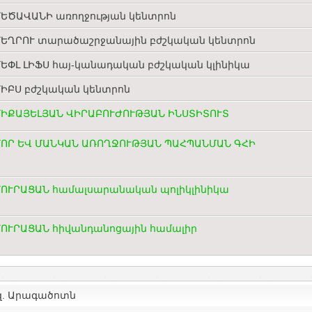
ԵԾԱՎԱՆԻ առողջության կենտրոն
ԵՂՐՈՒ տարածաշրջանային բժշկական կենտրոն
ԵՓԼ ԼԻՖՍ հայ-կանադական բժշկական կլինիկա
ԻԲՍ բժշկական կենտրոն
ԻՔԱՅԵԼՅԱՆ ՎԻՐԱԲՈՒԺՈՒԹՅԱՆ ԻՆՍՏԻՏՈՒՏ
ՈՐ ԵՎ ՄԱՆԿԱՆ ԱՌՈՂՋՈՒԹՅԱՆ ՊԱՀՊԱՆՄԱՆ ԳՀԻ
ՈՒՐԱՑԱՆ համալսարանական պոլիկլինիկա
ՈՒՐԱՑԱՆ հիվանդանոցային համալիր
զ. Արագածոտն