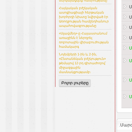
ներկայացվեց հանրությանը
Մ
Հայկական բժշկական
ասոցիացիայի հերթական
Մ
խորհրդի նիստը նվիրված էր
Առողջության համընդհանուր
ապահովագրությանը
Մ
«Սլավմեդ»-ը Հայաստանում
Մ
առաջինն է ներդրել
ռոբոտային վիրաբուժության
համակարգ
Մ
Նոյեմբերի 1-ին և 2-ին,
«Ընտանեկան բժշկություն»
Մ
թեմայով 12-րդ գիտաժողով՝
միջազգային
մասնակցությամբ։
Մ
Բոլոր լուրերը
Մ
.Մար