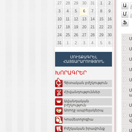
27
28
29
30
31
1
2
Ա
3
4
5
6
7
8
9
Մ
10
11
12
13
14
15
16
Ֆ
17
18
19
20
21
22
23
24
25
26
27
28
29
30
Մ
31
1
2
3
4
5
6
Մ
ՄՈՒՏՔԱԳՐԵԼ
Մ
ՀԱՅՏԱՐԱՐՈՒԹՅՈՒՆ
Մ
ԽՈՐԱԳՐԵՐ
Մ
Գիտական բժշկություն
Մ
Հիվանդություններ
Ավանդական
Մ
բժշկություն
Առողջ ապրելակերպ
Մ
Կոսմետոլոգիա
վ
Բժշկական իրավունք
Մ