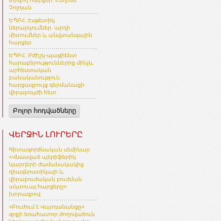
տրվող հարցեր. Հեղինե
Չոլոյան
ԵՊԲՀ. Էսթետիկ
ներարկումներ. արդի
միտումներ և անվտանգային
հարցեր
ԵՊԲՀ. Բժիշկ-պացիենտ
հարաբերություններից մինչև
արհեստական
բանականություն.
հարցազրույց գերմանացի
վիրաբույժի հետ
Բոլոր հոդվածները
ՎԵՐՋԻՆ ԼՈՒՐԵՐԸ
Գիտագործնական սեմինար
«Վնասված պերիֆերիկ
նյարդերի ժամանակակից
դիագնոստիկայի և
վիրաբուժական բուժման
ակտուալ հարցերը»
խորագրով
«Բուժում է Վարդանանցը»
գրքի եռահատոր ժողովածուն