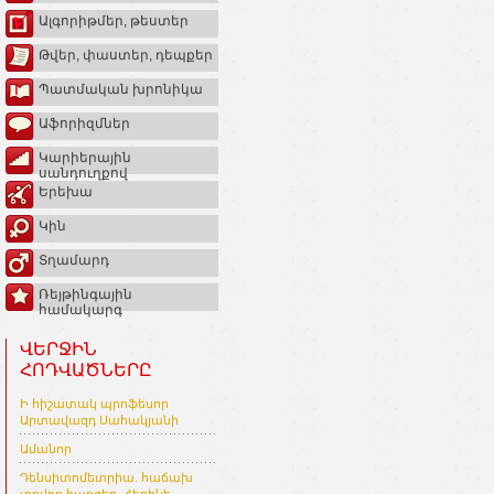
Ալգորիթմեր, թեստեր
Թվեր, փաստեր, դեպքեր
Պատմական խրոնիկա
Աֆորիզմներ
Կարիերային
սանդուղքով
Երեխա
Կին
Տղամարդ
Ռեյթինգային
համակարգ
ՎԵՐՋԻՆ
ՀՈԴՎԱԾՆԵՐԸ
Ի հիշատակ պրոֆեսոր
Արտավազդ Սահակյանի
Ամանոր
Դենսիտոմետրիա. հաճախ