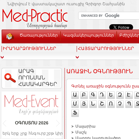
Նվիրվում է վաստակաշատ ուսուցիչ Գրիգոր Շահյանին
Ծառայություններ
Կազմակերպություններ
Բժիշկնե
ԻՐԱԴԱՐՁՈՒԹՅՈՒՆՆԵՐ
ՀԱՅՏԱՐԱՐՈՒԹՅՈՒՆՆԵՐ
ԱՐԱԳ
ԱՌԱՋԻՆ ՕԳՆՈՒԹՅՈՒՆ
ՈՐՈՆՄԱՆ
ՀԱՄԱԿԱՐԳԵՐ
Գտնել առաջին օգնությունն ը
Ա
Բ
Գ
Դ
Ե
Զ
Է
Մ
Յ
Ն
Շ
Ո
Չ
Պ
Ֆ
ՕԳՈՍՏՈՍ
2026
Մալարիա
Մաշկ
երկ
երք
չրք
հնգ
ուրբ
շբթ
կիր
Մարդու կառուցվածքը