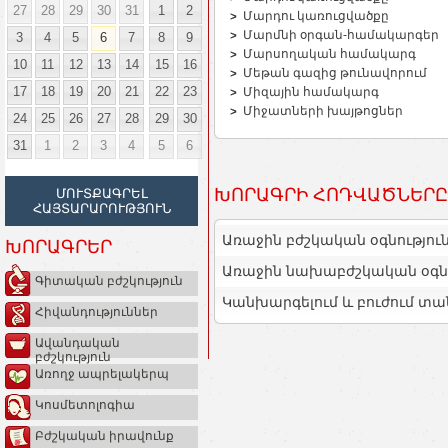
27
28
29
30
31
1
2
Մարդու կառուցվածքը
Մարմնի օրգան-համակարգեր
3
4
5
6
7
8
9
Մարսողական համակարգ
10
11
12
13
14
15
16
Մեթան գազից թունավորում
17
18
19
20
21
22
23
Միզային համակարգ
Միջատների խայթոցներ
24
25
26
27
28
29
30
31
1
2
3
4
5
6
ԽՈՐԱԳՐԻ ՀՈԴՎԱԾՆԵՐԸ
ՄՈՒՏՔԱԳՐԵԼ
ՀԱՅՏԱՐԱՐՈՒԹՅՈՒՆ
Առաջին բժշկական օգնությու
ԽՈՐԱԳՐԵՐ
Առաջին նախաբժշկական օգնո
Գիտական բժշկություն
Կանխարգելում և բուժում տա
Հիվանդություններ
Ավանդական
բժշկություն
Առողջ ապրելակերպ
Կոսմետոլոգիա
Բժշկական իրավունք