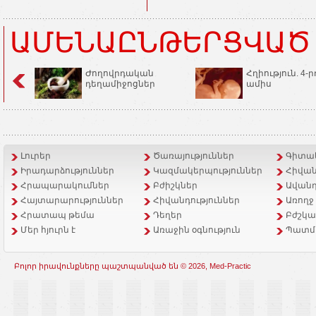
ԱՄԵՆԱԸՆԹԵՐՑՎԱԾ
Ժողովրդական
Հղիություն. 4-ր
դեղամիջոցներ
ամիս
Լուրեր
Ծառայություններ
Գիտակ
Իրադարձություններ
Կազմակերպություններ
Հիվան
Հրապարակումներ
Բժիշկներ
Ավանդ
Հայտարարություններ
Հիվանդություններ
Առողջ
Հրատապ թեմա
Դեղեր
Բժշկա
Մեր հյուրն է
Առաջին օգնություն
Պատմ
Բոլոր իրավունքները պաշտպանված են © 2026, Med-Practic