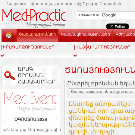
Նվիրվում է վաստակաշատ ուսուցիչ Գրիգոր Շահյանին
Ծառայություններ
Կազմակերպություններ
Բժիշկներ
Տեսասրահ
Կապ
ԻՐԱԴԱՐՁՈՒԹՅՈՒՆՆԵՐ
ՀԱՅՏԱՐԱՐՈՒԹՅՈՒՆՆԵՐ
ԱՐԱԳ
ԾԱՌԱՅՈՒԹՅՈՒՆՆ
ՈՐՈՆՄԱՆ
ՀԱՄԱԿԱՐԳԵՐ
Ընտրել որոնման եղա
Ծառայության որոնում ըստ այբուբենի և կազմակ
Ընտրեք անհրաժեշտ 
ցանկում, որի վրա ակ
փնտրեք ծառայությո
ՕԳՈՍՏՈՍ
2026
կազմակերպություննե
երկ
երք
չրք
հնգ
ուրբ
շբթ
կիր
գյուղի, փողոցի: