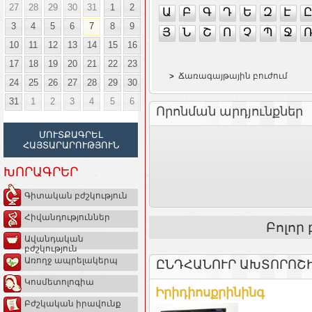
27
28
29
30
31
1
2
Ա
Բ
Գ
Դ
Ե
Զ
Է
Ը
3
4
5
6
7
8
9
Յ
Ն
Շ
Ո
Չ
Պ
Ջ
10
11
12
13
14
15
16
17
18
19
20
21
22
23
Ճառագայթային բուժում
24
25
26
27
28
29
30
31
1
2
3
4
5
6
Որոնման արդյունքներ
ՄՈՒՏՔԱԳՐԵԼ
ՀԱՅՏԱՐԱՐՈՒԹՅՈՒՆ
ԽՈՐԱԳՐԵՐ
Գիտական բժշկություն
Հիվանդություններ
Բոլոր
Ավանդական
բժշկություն
Առողջ ապրելակերպ
ԸՆԴՀԱՆՈՒՐ ԱԽՏՈՐՈՇ
Կոսմետոլոգիա
Իրիդիոսքրինինգ
Բժշկական իրավունք