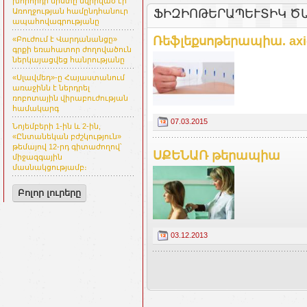
խորհրդի նիստը նվիրված էր
ՖԻԶԻՈԹԵՐԱՊԵՒՏԻԿ ԾԱ
Առողջության համընդհանուր
ապահովագրությանը
Ռեֆլեքսոթերապիա. axi
«Բուժում է Վարդանանցը»
գրքի եռահատոր ժողովածուն
ներկայացվեց հանրությանը
«Սլավմեդ»-ը Հայաստանում
առաջինն է ներդրել
ռոբոտային վիրաբուժության
համակարգ
07.03.2015
Նոյեմբերի 1-ին և 2-ին,
«Ընտանեկան բժշկություն»
թեմայով 12-րդ գիտաժողով՝
ՍՔԵՆԱՌ թերապիա
միջազգային
մասնակցությամբ։
Բոլոր լուրերը
03.12.2013