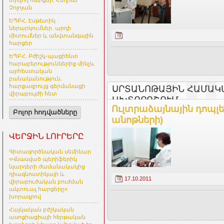
տրվող հարցեր. Հեղինե
Չոլոյան
ԵՊԲՀ. Էսթետիկ
ներարկումներ. արդի
միտումներ և անվտանգային
հարցեր
ԵՊԲՀ. Բժիշկ-պացիենտ
հարաբերություններից մինչև
արհեստական
բանականություն.
հարցազրույց գերմանացի
ՍՐՏԱՆՈԹԱՅԻՆ ՀԱՄԱԿ
վիրաբույժի հետ
ԱԽՏՈՐՈՇՈՒՄ
Ուլտրաձայնային դոպլե
Բոլոր հոդվածները
անոթների)
ՎԵՐՋԻՆ ԼՈՒՐԵՐԸ
Գիտագործնական սեմինար
«Վնասված պերիֆերիկ
նյարդերի ժամանակակից
դիագնոստիկայի և
17.10.2011
վիրաբուժական բուժման
ակտուալ հարցերը»
խորագրով
Հայկական բժշկական
ասոցիացիայի հերթական