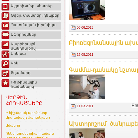
Ալգորիթմեր, թեստեր
Թվեր, փաստեր, դեպքեր
Պատմական խրոնիկա
06.06.2013
Աֆորիզմներ
Բիոռեզոնանսային ախտ
Կարիերային
սանդուղքով
Երեխա
12.08.2011
Կին
Գամմա-դանակը նշտա
Տղամարդ
Ռեյթինգային
համակարգ
ՎԵՐՋԻՆ
ՀՈԴՎԱԾՆԵՐԸ
Բո
11.03.2011
Ի հիշատակ պրոֆեսոր
Արտավազդ Սահակյանի
Ախտորոշում` ծանրաբե
Ամանոր
Դենսիտոմետրիա. հաճախ