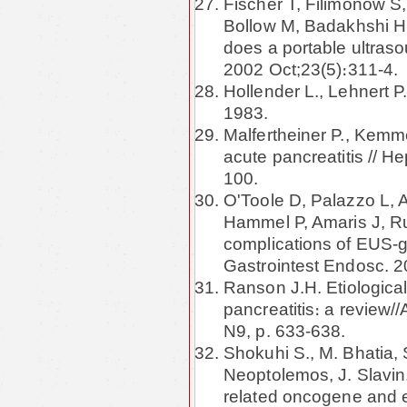
Fischer T, Filimonow S,
Bollow M, Badakhshi H
does a portable ultraso
2002 Oct;23(5)։311-4.
Hollender L., Lehnert 
1983.
Malfertheiner P., Kemme
acute pancreatitis // H
100.
O'Toole D, Palazzo L, 
Hammel P, Amaris J, R
complications of EUS-gu
Gastrointest Endosc. 2
Ranson J.H. Etiologica
pancreatitis։ a review/
N9, p. 633-638.
Shokuhi S., M. Bhatia, S
Neoptolemos, J. Slavin
related oncogene and ep