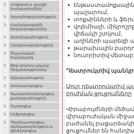
ենթաստամոքսային 
Հոգեկան և վարքի
խանգարումներ
պաշարում,
Սրտանոթաբանություն
տոքսինների և ֆեր
Համակարգային
վոլեմիայի, միկրոշ
հիվանդություններ
վիճակի շտկում,
Արյունաբանություն
աղիների պարեզի 
Ներզատաբանություն
թարախային բարդո
Շնչառական
նուտրիտիվ-մետաբոլ
համակարգ
Քիթ-կոկորդ-ականջ
Դեստրուկտիվ պանկր
հիվանդություններ
Ակնաբանություն
Սուր դեստրուկտիվ 
Ստոմատոլոգիա
բուժման ցուցումները
Գաստրոէնտերոլոգիա,
լյարդաբանություն
Ուրոլոգիա
Վիրաբույժների մեծա
Նեֆրոլոգիա
վիրաբուժական միջամտ
բաժանել բացարձակի
Պերինատոլոգիա,
մանկաբարձություն և
ցուցումներ են հանդի
գինեկոլոգիա