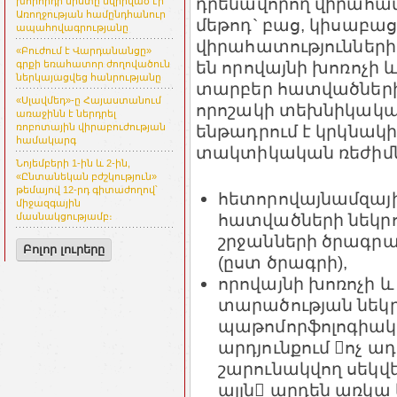
դրենավորող վիրահատ
խորհրդի նիստը նվիրված էր
Առողջության համընդհանուր
մեթոդ` բաց, կիսաբաց,
ապահովագրությանը
վիրահատությունների
«Բուժում է Վարդանանցը»
են որովայնի խոռոչի 
գրքի եռահատոր ժողովածուն
ներկայացվեց հանրությանը
տարբեր հատվածներ
«Սլավմեդ»-ը Հայաստանում
որոշակի տեխնիկական
առաջինն է ներդրել
ենթադրում է կրկնակ
ռոբոտային վիրաբուժության
համակարգ
տակտիկական ռեժիմ
Նոյեմբերի 1-ին և 2-ին,
«Ընտանեկան բժշկություն»
թեմայով 12-րդ գիտաժողով՝
հետորովայնամզայ
միջազգային
հատվածների նեկրո
մասնակցությամբ։
շրջանների ծրագր
Բոլոր լուրերը
(ըստ ծրագրի),
որովայնի խոռոչի 
տարածության նեկ
պաթոմորֆոլոգիա
արդյունքում ոչ ա
շարունակվող սեկվ
այլն արդեն առկա