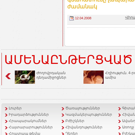
ժամանակ
Վիրա
12.04.2008
ԱՄԵՆԱԸՆԹԵՐՑՎԱԾ
Ժողովրդական
Հղիություն. 4-ր
դեղամիջոցներ
ամիս
Լուրեր
Ծառայություններ
Գիտակ
Իրադարձություններ
Կազմակերպություններ
Հիվան
Հրապարակումներ
Բժիշկներ
Ավանդ
Հայտարարություններ
Հիվանդություններ
Առողջ
Հրատապ թեմա
Դեղեր
Բժշկա