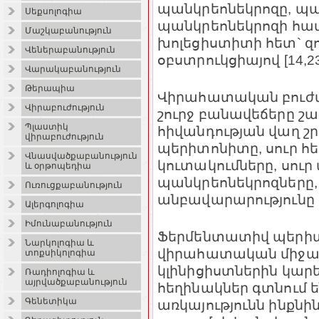
պանկրեոնեկրոզը, պ
Սեքսոլոգիա
պանկրեոնեկրոզի հա
Մաշկաբանություն
խոլեցիստիտի հետ` զո
Վեներաբանություն
օբստրուկցիայով [14,23
Վարակաբանություն
Թերապիա
Վիրահատական բուժմ
Վիրաբուժություն
շուրջ բանավեճերը շա
Պլաստիկ
հիվանդության վաղ շ
վիրաբուժություն
պերիտոնիտը, սուր 
Վնասվածքաբանություն
կուտակումները, սուր
և օրթոպեդիա
պանկրեոնեկրոզները
Ուռուցքաբանություն
անբավարարությունը [2
Ալերգոլոգիա
Իմունաբանություն
Ֆերմենտատիվ պերի
Նարկոլոգիա և
վիրահատական միջամ
տոքսիկոլոգիա
կլինիցիստներին կարել
Ռադիոլոգիա և
այրվածքաբանություն
հեղինակներ գտնում 
Գենետիկա
առկայությունն ինքն