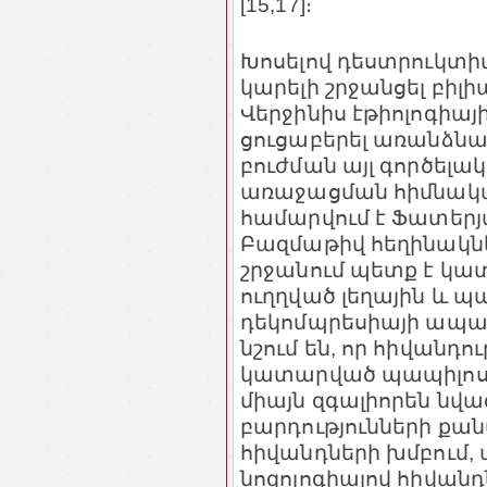
[15,17]։
Խոսելով դեստրուկտի
կարելի շրջանցել բի
Վերջինիս էթիոլոգիայ
ցուցաբերել առանձնա
բուժման այլ գործել
առաջացման հիմնակ
համարվում է Ֆատերյ
Բազմաթիվ հեղինակնե
շրջանում պետք է կա
ուղղված լեղային և 
դեկոմպրեսիայի ապահ
նշում են, որ հիվանդո
կատարված պապիլոսֆի
միայն զգալիորեն նվա
բարդությունների ք
հիվանդների խմբում, 
նոզոլոգիայով հիվան