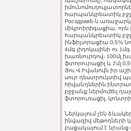
պաշարումը, հակաֆե
իմունոմուդուլյատորն
հարպանկրեատիկ բջջան
Росздравե-ն առաջար
միկրոիրիգացիա, որն 
հարպանկրեատիկ բջջ
ինֆիլտրացիա 0,5% նով
4մգ լիդոկայինի ու 1մ
խառնուրդով։ 100մլ խ
ֆտորուրացիլ և 2մլ 0,5
Յու.Վ.Իվանովն իր աշ
սուր դեստրուկտիվ 
հիվանդներին ինտրա
բջջանք ներմուծել դալ
ֆտորուռացիլ, կոնտրիկ
Ներկայում չեն ձևակե
ինվազիվ մեթոդների 
բացակայում է նրանց