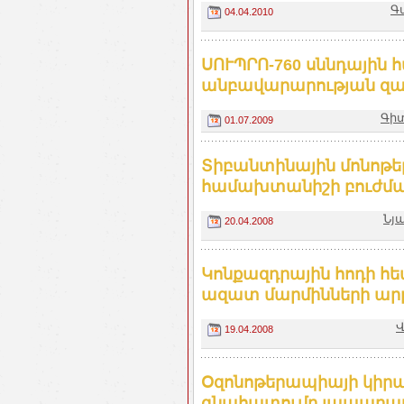
Գ
04.04.2010
ՍՈՒՊՐՈ-760 սննդային 
անբավարարության զար
Գիտ
01.07.2009
Տիբանտինային մոնոթ
համախտանիշի բուժմ
Նյ
20.04.2008
Կոնքազդրային հոդի հ
ազատ մարմինների արթ
Վ
19.04.2008
Օզոնոթերապիայի կիր
գնահատումը լապարաս