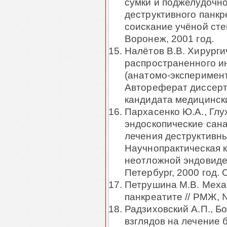
сумки и поджелудочно
деструктивного панкр
соискание учёной сте
Воронеж, 2001 год.
Налётов В.В. Хирурги
распространенного и
(анатомо-эксперимент
Автореферат диссерт
кандидата медицински
Пархасенко Ю.А., Гл
эндоскопические сана
лечения деструктивны
Научнопрактическая 
неотложной эндовидео
Петербург, 2000 год. С
Петрушина М.В. Меха
панкреатите // РМЖ,
Радзиховский А.П., Бо
взглядов на лечение