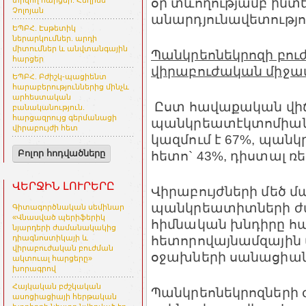
օր տևողությամբ ին
տրվող հարցեր. Հեղինե
Չոլոյան
անարդյունավետություն
ԵՊԲՀ. Էսթետիկ
ներարկումներ. արդի
միտումներ և անվտանգային
Պանկրեոնեկրոզի բո
հարցեր
վիրաբուժական միջամ
ԵՊԲՀ. Բժիշկ-պացիենտ
հարաբերություններից մինչև
արհեստական
Ըստ հավաքական վիճ
բանականություն.
հարցազրույց գերմանացի
պանկրեատէկտոմիանե
վիրաբույժի հետ
կազմում է 67%, պան
հետո` 43%, դիստալ ռե
Բոլոր հոդվածները
ՎԵՐՋԻՆ ԼՈՒՐԵՐԸ
Վիրաբույժների մեծ մ
պանկրեատիտների ժ
Գիտագործնական սեմինար
«Վնասված պերիֆերիկ
հիմնական խնդիրը հան
նյարդերի ժամանակակից
հետորովայնամզային
դիագնոստիկայի և
վիրաբուժական բուժման
օջախների սանացիան և
ակտուալ հարցերը»
խորագրով
Հայկական բժշկական
Պանկրեոնեկրոզների
ասոցիացիայի հերթական