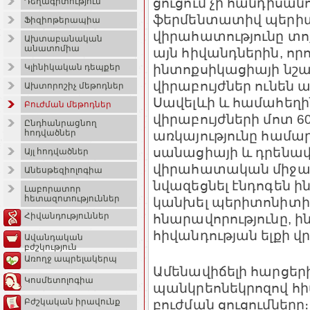
ցուցում չի հանդիսանու
Դեղագիտություն
ֆերմենտատիվ պերի
Ֆիզիոթերապիա
վիրահատությունը տո
Ախտաբանական
անատոմիա
այն հիվանդներին, ո
ինտոքսիկացիայի նշ
Կլինիկական դեպքեր
վիրաբույժներ ունեն այ
Ախտորոշիչ մեթոդներ
Սավելևի և համահեղի
Բուժման մեթոդներ
վիրաբույժների մոտ 
Ընդհանրացնող
առկայությունը համարո
հոդվածներ
սանացիայի և դրենավ
Այլ հոդվածներ
վիրահատական միջամտ
Անեսթեզիոլոգիա
նվազեցնել էնդոգեն 
Լաբորատոր
հետազոտություններ
կանխել պերիտոնիտ
հնարավորությունը, ի
Հիվանդություններ
հիվանդության ելքի վրա
Ավանդական
բժշկություն
Առողջ ապրելակերպ
Ամենավիճելի հարցերի
Կոսմետոլոգիա
պանկրեոնեկրոզով հ
բուժման ցուցումները։ 
Բժշկական իրավունք