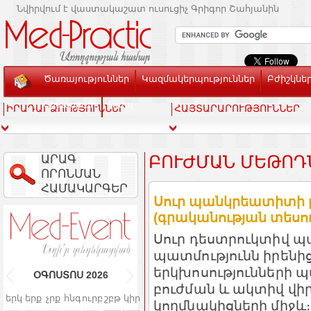
Նվիրվում է վաստակաշատ ուսուցիչ Գրիգոր Շահյանին
Ծառայություններ
Կազմակերպություններ
Բժիշկնե
Տեսասրահ
Կապ
ԻՐԱԴԱՐՁՈՒԹՅՈՒՆՆԵՐ
ՀԱՅՏԱՐԱՐՈՒԹՅՈՒՆՆԵՐ
ԱՐԱԳ
ԲՈՒԺՄԱՆ ՄԵԹՈԴ
ՈՐՈՆՄԱՆ
ՀԱՄԱԿԱՐԳԵՐ
Սուր պանկրեատիտի 
(գրականության տեսու
Սուր դեստրուկտիվ 
պատմությունն իրենի
երկխոսությունների 
ՕԳՈՍՏՈՍ
2026
բուժման և ակտիվ վի
երկ
երք
չրք
հնգ
ուրբ
շբթ
կիր
կողմնակիցների միջև