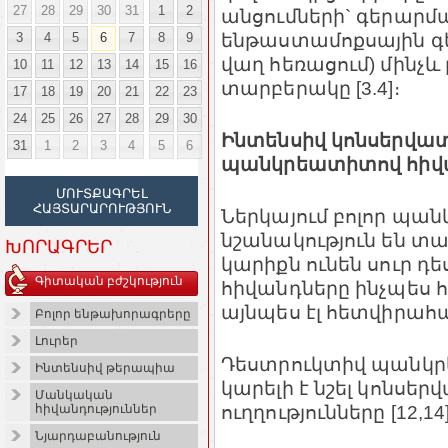
27
28
29
30
31
1
2
անցումների` գերարմ
ենթաստամոքսային գե
3
4
5
6
7
8
9
վաղ հեռացում) մինչև
10
11
12
13
14
15
16
տարբերակը [3.4]։
17
18
19
20
21
22
23
24
25
26
27
28
29
30
Ինտենսիվ կոնսերվատ
31
1
2
3
4
5
6
պանկրեատիտով հիվա
ՄՈՒՏՔԱԳՐԵԼ
ՀԱՅՏԱՐԱՐՈՒԹՅՈՒՆ
Ներկայում բոլոր պան
նշանակություն են տա
ԽՈՐԱԳՐԵՐ
կարիքն ունեն սուր 
Գիտական բժշկություն
հիվանդները ինչպես 
այնպես էլ հետվիրահա
Բոլոր ենթախորագրերը
Լուրեր
Դեստրուկտիվ պանկր
Ինտենսիվ թերապիա
կարելի է նշել կոնսե
Մանկական
ուղղությունները [12,14]
հիվանդություններ
Նյարդաբանություն