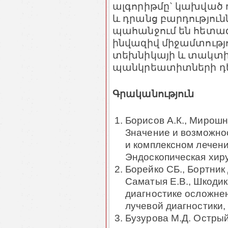
ալգորիթմը` կախված
և դրանց բարդություն
պահանջում են հետագա
ինվազիվ միջամտութ
տեխնիկայի և տակտիկ
պանկրեատիտների դ
Գրականություն
Борисов А.К., Мирошни
Значение и возможно
и комплексном лечени
Эндоскопическая хир
Борейко СБ., Бортник Д
Саматыя Е.В., Шкодик
диагностике осложнен
лучевой диагностики,
Бузурова М.Д. Острый