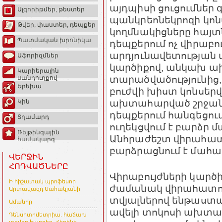
այդպիսի ցուցումներ գո
Ալգորիթմեր, թեստեր
պանկրեոնեկրոզի կո
Թվեր, փաստեր, դեպքեր
կողմնակիցները հայտն
Պատմական խրոնիկա
դեպքերում ոչ վիրաբ
արդյունավետության մ
Աֆորիզմներ
կարծիքով, անկախ 
Կարիերային
տարածվածությունից,
սանդուղքով
Երեխա
բուժվի խիստ կոնսեր
ախտահարված շրջանի 
Կին
դեպքերում հանգեցում
Տղամարդ
ուղեկցվում է բարձր մա
Ռեյթինգային
Անհրաժեշտ վիրահատ
համակարգ
բարձրացնում է մահացո
ՎԵՐՋԻՆ
ՀՈԴՎԱԾՆԵՐԸ
Վիրաբույժների կարծ
Ի հիշատակ պրոֆեսոր
ժամանակ վիրահատութ
Արտավազդ Սահակյանի
տվյալներով ենթաստամ
Ամանոր
ավելի տոկոսի ախտահ
Դենսիտոմետրիա. հաճախ