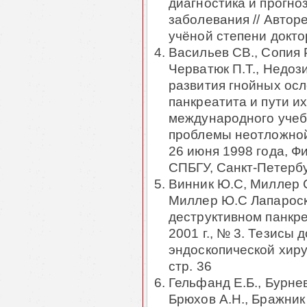
диагностика и прогно
заболевания // Автор
учёной степени докто
Васильев СВ., Сопия Р
Черватюк П.Т., Недо
развития гнойных осл
панкреатита и пути и
международного уче
проблемы неотложной 
26 июня 1998 года, Ф
СПБГУ, Санкт-Петербур
Винник Ю.С, Миллер С
Миллер Ю.С Лапароск
деструктивном панкре
2001 г., № 3. Тезисы 
эндоскопической хирур
стр. 36
Гельфанд Е.Б., Бурнев
Брюхов А.Н., Бражник 