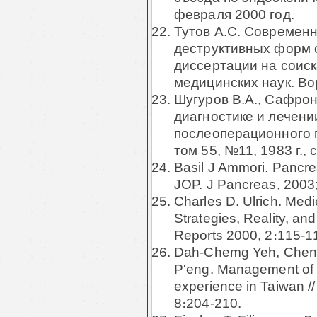
февраля 2000 год.
Тутов А.С. Современн
деструктивных форм о
диссертации на соиск
медицинских наук. Во
Шугуров В.А., Сафрон
диагностике и лечени
послеоперационного п
том 55, №11, 1983 г., с
Basil J Ammori. Pancrea
JOP. J Pancreas, 2003;
Charles D. Ulrich. Med
Strategies, Reality, an
Reports 2000, 2։115-1
Dah-Chemg Yeh, Cheng
P'eng. Management of ac
experience in Taiwan //
8։204-210.