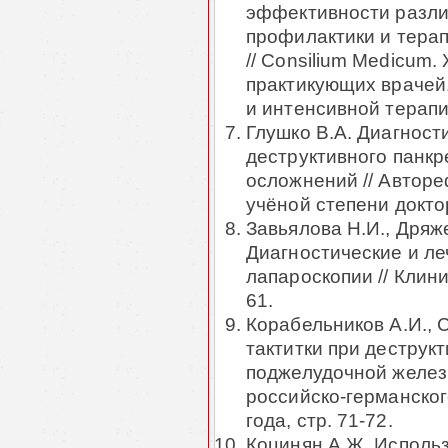
эффективности разли
профилактики и тера
// Consilium Medicum
практикующих врачей.
и интенсивной терапи
Глушко В.А. Диагност
деструктивного панкр
осложнений // Автор
учёной степени докто
Завьялова Н.И., Дряже
Диагностические и л
лапароскопии // Клини
61.
Корабельников А.И., 
тактитки при деструкт
поджелудочной желез
российско-германског
года, стр. 71-72.
Коцинян А.Ж. Исполь