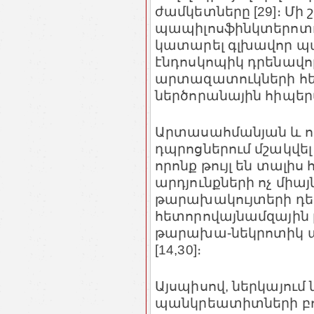
ժամկետները [29]։ Մի
պապիլոսֆինկտերոտոմ
կատարել գլխավոր պ
էնդոսկոպիկ դրենավոր
արտազատուկների հ
ներծորանային հիպերտ
Արտասահմանյան և ո
դպրոցներում մշակվել
որոնք թույլ են տալիս
արդյունքների ոչ մի
թարախակույտերի դեպ
հետորովայնամզային
թարախա-նեկրոտիկ 
[14,30]։
Այսպիսով, ներկայում
պանկրեատիտների բո