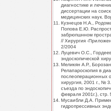
диагностике и лечени
диссертации на соиск
медицинских наук. Во
Кузнецов Н.А., Родома
Попова Е.Ю. Распрост
забрюпшнном простра
// Хирургия -Приложен
2/2004
Луцевич О.С., Гордее
эндоскопической хирур
Меликян А.Р., Борозан 
Релапароскопия в диа
послеоперационных о
хирургия, 2001 г., № 
съезда по эндоскопич
февраля 2001г.), стр. 
Мусаибли Д.А. Прим
гидропрессивных энд