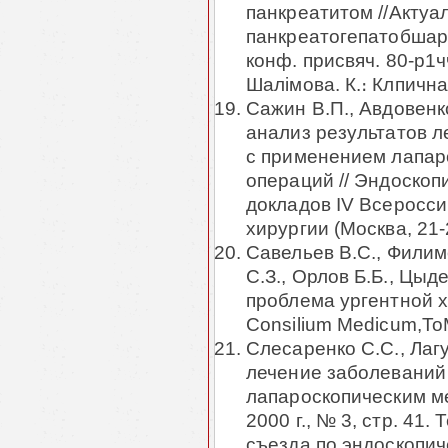
панкреатитом //Акту
панкреатогепатобшарно
конф. присвяч. 80-р1ч
Шалiмова. К.։ Клпична 
Сажин В.П., Авдовенк
анализ результатов 
с применением лапар
операций // Эндоскопи
докладов IV Всеросси
хирургии (Москва, 21-
Савельев B.C., Филим
С.З., Орлов Б.Б., Цыд
проблема ургентной х
Consilium Medicum,To
Слесаренко С.С., Лагу
лечение заболеваний
лапароскопическим ме
2000 г., № 3, стр. 41.
съезда по эндоскопич