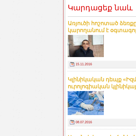
Կարդացեք նաև
Առյուծի հոշոտած ձեռ
կարողանում է օգտագործ
15.11.2016
Կլինիկական դեպք «Իզմ
ուրոլոգիական կլինիկայու
08.07.2016