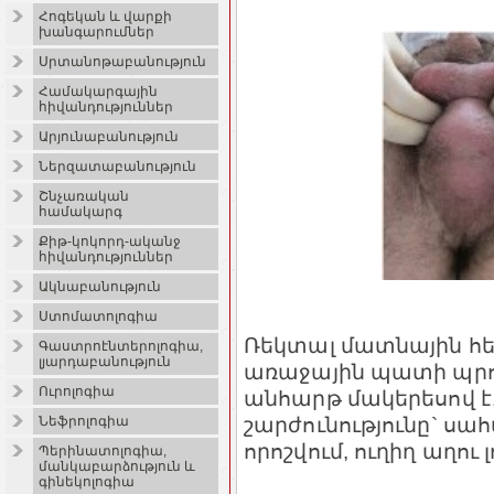
Հոգեկան և վարքի
խանգարումներ
Սրտանոթաբանություն
Համակարգային
հիվանդություններ
Արյունաբանություն
Ներզատաբանություն
Շնչառական
համակարգ
Քիթ-կոկորդ-ականջ
հիվանդություններ
Ակնաբանություն
Ստոմատոլոգիա
Ռեկտալ մատնային հե
Գաստրոէնտերոլոգիա,
լյարդաբանություն
առաջային պատի պրոյ
Ուրոլոգիա
անհարթ մակերեսով է
շարժունությունը` սա
Նեֆրոլոգիա
որոշվում, ուղիղ աղո
Պերինատոլոգիա,
մանկաբարձություն և
գինեկոլոգիա