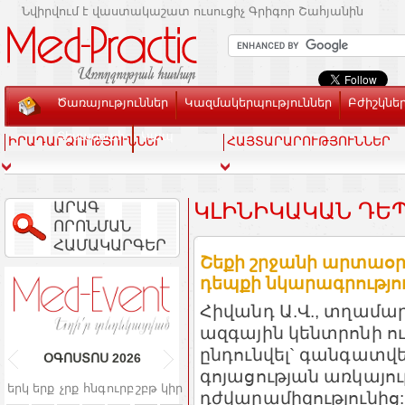
Նվիրվում է վաստակաշատ ուսուցիչ Գրիգոր Շահյանին
Ծառայություններ
Կազմակերպություններ
Բժիշկնե
Տեսասրահ
Կապ
ԻՐԱԴԱՐՁՈՒԹՅՈՒՆՆԵՐ
ՀԱՅՏԱՐԱՐՈՒԹՅՈՒՆՆԵՐ
ԱՐԱԳ
ԿԼԻՆԻԿԱԿԱՆ ԴԵ
ՈՐՈՆՄԱՆ
ՀԱՄԱԿԱՐԳԵՐ
Շեքի շրջանի արտաօր
դեպքի նկարագրությու
Հիվանդ Ա.Վ.,
տղամա
ազգային կենտրոնի ու
ընդունվել` գանգատվել
ՕԳՈՍՏՈՍ
2026
գոյացության առկայու
երկ
երք
չրք
հնգ
ուրբ
շբթ
կիր
դժվարամիզությունից: