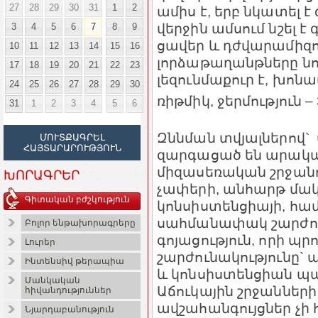
27
28
29
30
31
1
2
ամիս է, երբ նկատել է 
վ
երջին ամսում նշել է
3
4
5
6
7
8
9
ցավեր և դժվարամիզու
10
11
12
13
14
15
16
լորձաթաղանթները նո
17
18
19
20
21
22
23
լեզու
ն
մաքուր է, խոնավ:
24
25
26
27
28
29
30
ռիթմիկ, ջերմություն – 
31
1
2
3
4
5
6
Զննման տվյալներով
ՄՈՒՏՔԱԳՐԵԼ
ՀԱՅՏԱՐԱՐՈՒԹՅՈՒՆ
զարգացած են արակա
միզասեռական շրջանում
ԽՈՐԱԳՐԵՐ
չափերի, անհարթ մակ
Գիտական բժշկություն
կոնսիստենցիայի, հ
սահմանափակ շարժուն
Բոլոր ենթախորագրերը
գոյացություն, որի պր
Լուրեր
շարժունակությունը`
Ինտենսիվ թերապիա
և կոնսիստենցիան պա
Մանկական
Աճուկային շրջաններ
հիվանդություններ
ավշահանգույցներ չի
Նյարդաբանություն