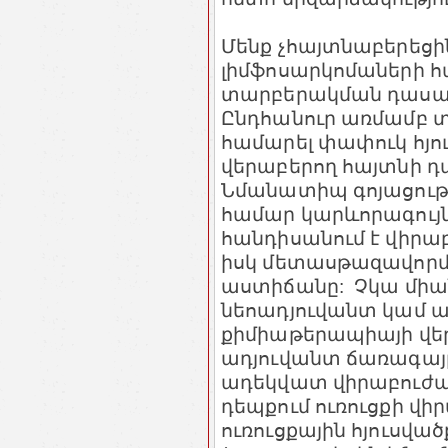
Մենք չհայտնաբերեցի
լիմֆոսարկոմաների հ
տարբերակման դասա
Ընդհանուր առմամբ տվ
համարել փափուկ հյո
վերաբերող հայտնի 
Նմանատիպ գոյացությ
համար կարևորագույն
հանդիսանում է վիրա
իսկ մետասթազավոր
աստիճանը: Չկա միա
նեոադյուվանտ կամ 
քիմիաթերապիայի վեր
ադյուվանտ ճառագայթ
ադեկվատ վիրաբուժակ
դեպքում ուռուցքի վի
ուռուցքային հյուսվա