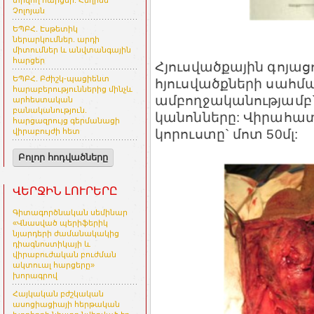
տրվող հարցեր. Հեղինե
Չոլոյան
ԵՊԲՀ. Էսթետիկ
ներարկումներ. արդի
միտումներ և անվտանգային
հարցեր
Հյուսվածքային գոյաց
ԵՊԲՀ. Բժիշկ-պացիենտ
հյուսվածքների սահմա
հարաբերություններից մինչև
ամբողջականությամբ
արհեստական
բանականություն.
կանոնները: Վիրահատ
հարցազրույց գերմանացի
կորուստը` մոտ 50մլ:
վիրաբույժի հետ
Բոլոր հոդվածները
ՎԵՐՋԻՆ ԼՈՒՐԵՐԸ
Գիտագործնական սեմինար
«Վնասված պերիֆերիկ
նյարդերի ժամանակակից
դիագնոստիկայի և
վիրաբուժական բուժման
ակտուալ հարցերը»
խորագրով
Հայկական բժշկական
ասոցիացիայի հերթական