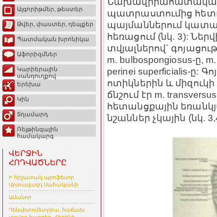
Նախավիրահատակա
Ալգորիթմեր, թեստեր
պատրաստումից հետո
պայմաններում կատարվ
Թվեր, փաստեր, դեպքեր
հեռացում (նկ. 3): Ն
Պատմական խրոնիկա
տվյալներով` գոյացու
Աֆորիզմներ
m. bulbospongiosus-ը, m.
Կարիերային
perinei superficialis-
սանդուղքով
ոտիկներին և միզուկի
Երեխա
ճնշում էր m. transversu
Կին
հետանցքային եռանկյ
Տղամարդ
նշաններ չկային (նկ. 3,4
Ռեյթինգային
համակարգ
ՎԵՐՋԻՆ
ՀՈԴՎԱԾՆԵՐԸ
Ի հիշատակ պրոֆեսոր
Արտավազդ Սահակյանի
Ամանոր
Դենսիտոմետրիա. հաճախ