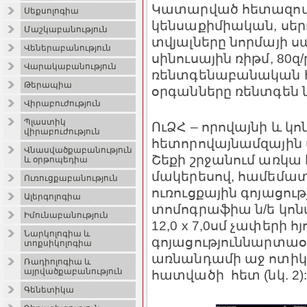
Կատարված հետազոտու
Սեքսոլոգիա
կենսա
քիմիական, սե
Մաշկաբանություն
տվյալները նորմայի ս
Վեներաբանություն
սինուսային ռիթմ, 80
Վարակաբանություն
ռենտգենաբանական հ
Թերապիա
օրգանները ռենտգեն ն
Վիրաբուժություն
Պլաստիկ
ՈւՁՀ – որովայնի և կ
վիրաբուժություն
հետորովայնամզային 
Վնասվածքաբանություն
Շեքի շրջանում առկա է
և օրթոպեդիա
մակերեսով, համեմա
Ուռուցքաբանություն
ուռուցքային գոյացութ
Ալերգոլոգիա
տոմոգրաֆիա ն/ե կո
Իմունաբանություն
12,0 x 7,0սմ չափերի հ
Նարկոլոգիա և
գոյացություն
ն
արտաօր
տոքսիկոլոգիա
առնանդամի աջ ոտիկի
Ռադիոլոգիա և
այրվածքաբանություն
հատվածի հետ
(
նկ. 2)
Գենետիկա