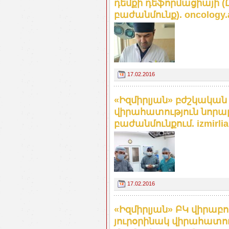
դեմքի դեֆորմացիայի (
բաժանմունք). oncology
17.02.2016
«Իզմիրլյան» բժշկական
վիրահատություն նորա
բաժանմունքում. izmirlia
17.02.2016
«Իզմիրլյան» ԲԿ վիրաբ
յուրօրինակ վիրահատու