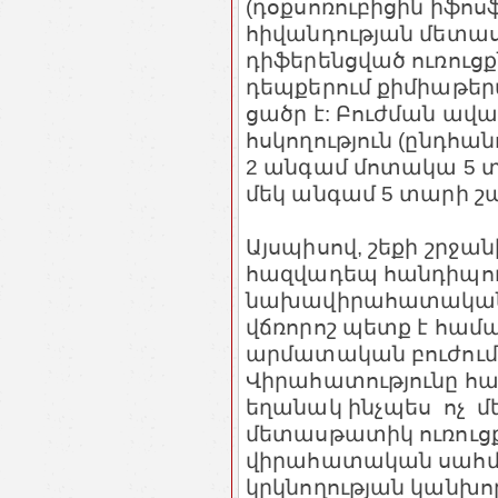
(դօքսոռուբիցին իֆոս
հիվանդության մետաս
դիֆերենցված ուռուցք
դեպքերում քիմիաթեր
ցածր է: Բուժման ավ
հսկողություն (ընդհա
2 անգամ մոտակա 5 տ
մեկ անգամ 5 տարի շա
Այսպիսով, շեքի շրջա
հազվադեպ հանդիպող 
նախավիրահատական 
վճռորոշ պետք է համ
արմատական բուժում
Վիրահատությունը հա
եղանակ ինչպես ոչ մ
մետասթատիկ ուռուցք
վիրահատական սահմա
կրկնողության կանխոր