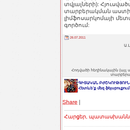
տվյալների): Հյուսվ
տարբերակման աստիճ
լիմֆոսարկոմայի մե
գործում:
26.07.2011
Ա.
Հոդվածի հեղինակային (այլ 
տարբերակ
ԳԻՏԱԿԱՆ ԲԺՇԿՈՒԹՅՈՒՆ
Հետևե′ք մեզ ֆեյսբուքում
Share
|
Հարցեր, պատասխաններ