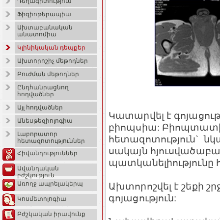
Դեղագիտություն
Ֆիզիոթերապիա
Ախտաբանական
անատոմիա
Կլինիկական դեպքեր
Ախտորոշիչ մեթոդներ
Բուժման մեթոդներ
Ընդհանրացնող
հոդվածներ
Այլ հոդվածներ
Կատարվել է գոյացու
Անեսթեզիոլոգիա
բիոպսիա: Բիոպտատ
Լաբորատոր
հետազոտություն` նկա
հետազոտություններ
սակայն հյուսվածաբա
Հիվանդություններ
պատկանելիությունը հն
Ավանդական
բժշկություն
Առողջ ապրելակերպ
Ախտորոշվել է շեքի 
գոյացություն:
Կոսմետոլոգիա
Բժշկական իրավունք