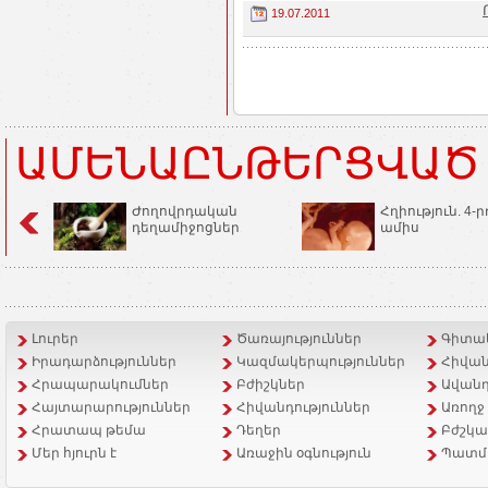
19.07.2011
ԱՄԵՆԱԸՆԹԵՐՑՎԱԾ
Ժողովրդական
Հղիություն. 4-ր
դեղամիջոցներ
ամիս
Լուրեր
Ծառայություններ
Գիտակ
Իրադարձություններ
Կազմակերպություններ
Հիվան
Հրապարակումներ
Բժիշկներ
Ավանդ
Հայտարարություններ
Հիվանդություններ
Առողջ
Հրատապ թեմա
Դեղեր
Բժշկա
Մեր հյուրն է
Առաջին օգնություն
Պատմ