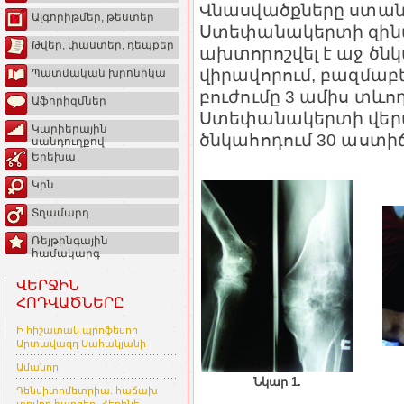
Վնասվածքները ստան
Ալգորիթմեր, թեստեր
Ստեփանակերտի զինվ
Թվեր, փաստեր, դեպքեր
ախտորոշվել է աջ ծն
վիրավորում, բազմաբ
Պատմական խրոնիկա
բուժումը 3 ամիս տևո
Աֆորիզմներ
Ստեփանակերտի վերա
Կարիերային
ծնկահոդում 30 աստի
սանդուղքով
Երեխա
Կին
Տղամարդ
Ռեյթինգային
համակարգ
ՎԵՐՋԻՆ
ՀՈԴՎԱԾՆԵՐԸ
Ի հիշատակ պրոֆեսոր
Արտավազդ Սահակյանի
Ամանոր
Նկար 1.
Դենսիտոմետրիա. հաճախ