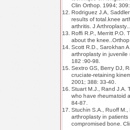
Clin Orthop. 1994; 309
Rodriguez J.A, Saddle
results of total.knee ar
arthritis. J Arthroplast
Roffi R.P., Merritt P.O.
about the knee..Orthop
Scott R.D., Sarokhan A.J
arthroplasty in juvenile
182 :90-98.
Sextro GS, Berry DJ, R
cruciate-retaining kine
2001; 388: 33-40.
Stuart M.J., Rand J.A. 
who have rheumatoid ar
84-87.
Stuchin S.A., Ruoff M.
arthroplasty in patients
compromised bone. Cli