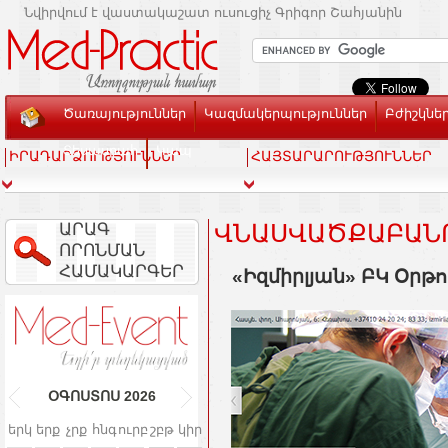
Նվիրվում է վաստակաշատ ուսուցիչ Գրիգոր Շահյանին
Ծառայություններ
Կազմակերպություններ
Բժիշկնե
Տեսասրահ
Կապ
ԻՐԱԴԱՐՁՈՒԹՅՈՒՆՆԵՐ
ՀԱՅՏԱՐԱՐՈՒԹՅՈՒՆՆԵՐ
ԱՐԱԳ
ՎՆԱՍՎԱԾՔԱԲԱՆՈ
ՈՐՈՆՄԱՆ
ՀԱՄԱԿԱՐԳԵՐ
«Իզմիրլյան» ԲԿ Օր
ՕԳՈՍՏՈՍ
2026
երկ
երք
չրք
հնգ
ուրբ
շբթ
կիր