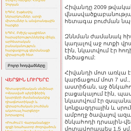
տրվող հարցեր. Հեղինե
Չոլոյան
Հիվանդը 2009 թվական
ԵՊԲՀ. Էսթետիկ
վնասվածքաբանության
ներարկումներ. արդի
հետագա բուժման ն
միտումներ և անվտանգային
հարցեր
ԵՊԲՀ. Բժիշկ-պացիենտ
Զննման ժամանակ հիվա
հարաբերություններից մինչև
արհեստական
կաղալով աջ ոտքի վր
բանականություն.
էին, նկատվում էր հո
հարցազրույց գերմանացի
վիրաբույժի հետ
մեծացում:
Բոլոր հոդվածները
Հիվանդի մոտ առկա էր
կարճացում մոտ 7 սմ.,
ՎԵՐՋԻՆ ԼՈՒՐԵՐԸ
աստիճան, աջ ծնկահո
Գիտագործնական սեմինար
բացակայում էին, պա
«Վնասված պերիֆերիկ
նյարդերի ժամանակակից
նկատվում էր զսպանա
դիագնոստիկայի և
վիրաբուժական բուժման
կոնքազդրային և սրու
ակտուալ հարցերը»
ամբողջ ծավալով ազա
խորագրով
ծնկահոդի դրսային-վե
«Բուժում է Վարդանանցը»
գրքի եռահատոր ժողովածուն
մոտավորապես 1,5 սմ