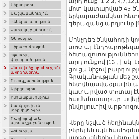
արդյունք [1,2,3, 4,7,
Սեքսոլոգիա
մոտ կատարված 46 ծ
Մաշկաբանություն
երկարաժամկետ հետազ
Վեներաբանություն
գերազանց արդյունք [1
Վարակաբանություն
Մինչդեռ ծնկահոդի 
Թերապիա
տոտալ էնդոպրոթեզավորո
Վիրաբուժություն
հետազոտություններո
Պլաստիկ
վիրաբուժություն
արդյունքով [13], իսկ 
Վնասվածքաբանություն
ցուցանիշով բարդությու
և օրթոպեդիա
Գրականության մեջ շ
Ուռուցքաբանություն
հետվնասվածքային ա
Ալերգոլոգիա
կատարված տոտալ է
Իմունաբանություն
համեմատաբար ավելի 
ինվոլյուտիվ արթրոզով 
Նարկոլոգիա և
տոքսիկոլոգիա
Ռադիոլոգիա և
Վերը նշված հեղինակն
այրվածքաբանություն
բերել են այն համոզմ
Գենետիկա
արթրոզներից հետո 