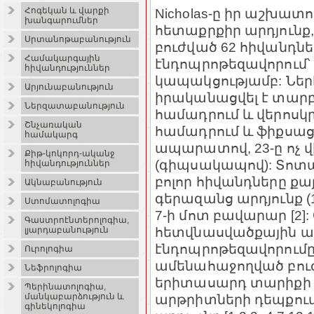
Հոգեկան և վարքի
Nicholas-ը իր աշխատո
խանգարումներ
հետաքրքիր արդյունք
Սրտանոթաբանություն
բուժված 62 հիվանդն
Համակարգային
էնդոպրոթեզավորում՝
հիվանդություններ
կապակցությամբ: Ներ
Արյունաբանություն
իրականացվել է տարբ
Ներզատաբանություն
համադրում և վերոսկր
Շնչառական
համադրում և ֆիքս
համակարգ
ապարատով, 23-ը ոչ
Քիթ-կոկորդ-ականջ
(գիպսակապով): Տոտա
հիվանդություններ
բոլոր հիվանդները քայ
Ակնաբանություն
գերազանց արդյունք (1
Ստոմատոլոգիա
7-ի մոտ բավարար [2
Գաստրոէնտերոլոգիա,
հետվնասվածքային ա
լյարդաբանություն
էնդոպրոթեզավորումը
Ուրոլոգիա
ամենահաջողված բուժ
Նեֆրոլոգիա
երիտասարդ տարիքի հ
Պերինատոլոգիա,
մանկաբարձություն և
արթրիտների դեպքում
գինեկոլոգիա