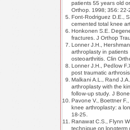
patients 55 years old or
Orthop. 1998; 356: 22-
Font-Rodriguez D.E., Sc
cemented total knee art
Honkonen S.E. Degenerat
fractures. J Orthop Tr
Lonner J.H., Hershman 
arthroplasty in patient
osteoarthritis. Clin Ort
Lonner J.H., Pedlow F.X.
post traumatic arthrosi
Malkani A.L., Rand J.A.
arthroplasty with the k
follow-up study. J Bon
Pavone V., Boettner F., 
knee arthroplasty: a lo
18-25.
Ranawat C.S., Flynn W
technique on longterm r