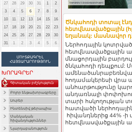
27
28
29
30
31
1
2
3
4
5
6
7
8
9
10
11
12
13
14
15
16
Ծնկահոդի տոտալ էնդ
17
18
19
20
21
22
23
հետվնասվածքային (հ
24
25
26
27
28
29
30
եղանակ: մասնավոր դե
31
1
2
3
4
5
6
Ներհոդային կոտրվա
հետվնասվածքային 
ՄՈՒՏՔԱԳՐԵԼ
մնացորդային բարդու
ՀԱՅՏԱՐԱՐՈՒԹՅՈՒՆ
ծնկահոդի դեպքում: 
ամենածանրաբեռնված 
ԽՈՐԱԳՐԵՐ
հոդամակերեսի վրա ա
Գիտական բժշկություն
անհարթությունը կարո
Բոլոր ենթախորագրերը
անդառնալի փոփոխությ
տարի հսկողության տ
Լուրեր
հատվածի ներհոդայի
Ինտենսիվ թերապիա
հիվանդներից 44% -ի 
Մանկական
հիվանդություններ
հետվնասվածքային արթ
Նյարդաբանություն