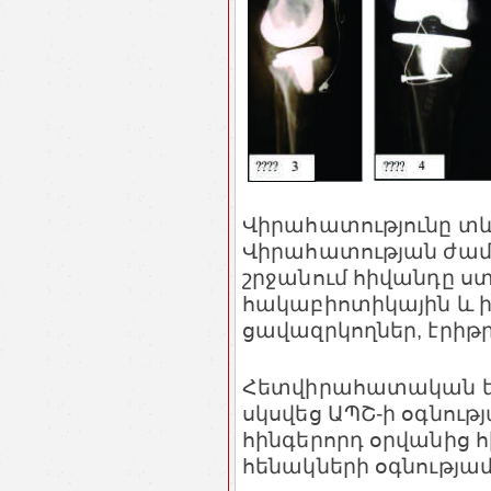
Վիրահատությունը տևե
Վիրահատության ժա
շրջանում հիվանդը ս
հակաբիոտիկային և 
ցավազրկողներ, էրիթ
Հետվիրահատական եր
սկսվեց ԱՊՇ-ի օգնութ
հինգերորդ օրվանից հի
հենակների օգնությամ