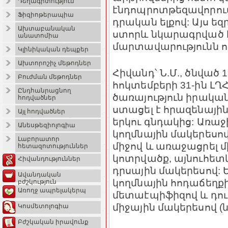
Դեղագիտություն
էնդոպրոտթեզավորու
Ֆիզիոթերապիա
դրական ելքով: Այս ե
Ախտաբանական
ստորև նկարագրված հ
անատոմիա
մարտավարությունն որ
Կլինիկական դեպքեր
Ախտորոշիչ մեթոդներ
Հիվանդ՝ Ն.Մ., ծնված 
Բուժման մեթոդներ
հոկտեմբերի 31-ին Լ
Ընդհանրացնող
ծառայություն իրակա
հոդվածներ
ստացել է հրազենայի
Այլ հոդվածներ
երկու գնդակից: Առաջի
Անեսթեզիոլոգիա
կողմնային մակերեսով
Լաբորատոր
միջով և առաջացրել մ
հետազոտություններ
կոտրվածք, այնուհետև
Հիվանդություններ
դրսային մակերեսով: 
Ավանդական
կողմնային հոդաճեղքի
բժշկություն
Առողջ ապրելակերպ
մետաէպիֆիզով և դուր
միջային մակերեսով (ն
Կոսմետոլոգիա
Բժշկական իրավունք