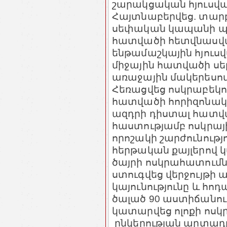
շարակցական հյուսվա
Հայտնաբերվեց. տարբ
սեփական կապանի պա
հատվածի հետվնասվ
ենթամաշկային հյուսվ
միջային հատվածի սե
առաջային մակերեսով 
Հեռացվեց ոսկրաբեկո
հատվածի հորիզոնակա
ազդրի դիստալ հատված
հաստությամբ ոսկրայի
որոշակի շարժունությ
հերթական քայլերով 
ծայրի ոսկրահատում
ստուգվեց վերջույթի 
կայունությունը և հոդ
ծալած 90 աստիճանու
կատարվեց ոլոքի ոսկ
ընկերության արտադր