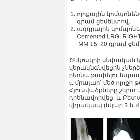
ոլոքային կոմպոնենտ-
գրամ ցեմենտով,
ազդրային կոմպոնենտ
Cemented LRG. RIGH
MM 15, 20 գրամ ցե
Ծնկոսկրի սեփական
վերակնգնվեցին չներ
բեռնաթափելու նպատ
ամրալար՝ մեծ ոլոքի թ
Հյուսվածքները շերտ 
դրենավորվեց և Բետա
վիրակապ (նկար 3 և 4)