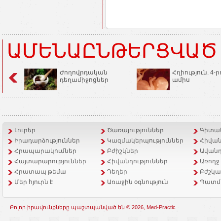
ԱՄԵՆԱԸՆԹԵՐՑՎԱԾ
Ժողովրդական
Հղիություն. 4-ր
դեղամիջոցներ
ամիս
Լուրեր
Ծառայություններ
Գիտակ
Իրադարձություններ
Կազմակերպություններ
Հիվան
Հրապարակումներ
Բժիշկներ
Ավանդ
Հայտարարություններ
Հիվանդություններ
Առողջ
Հրատապ թեմա
Դեղեր
Բժշկա
Մեր հյուրն է
Առաջին օգնություն
Պատմ
Բոլոր իրավունքները պաշտպանված են © 2026, Med-Practic