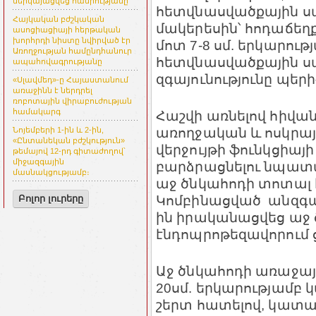
ներկայացվեց հանրությանը
հետվնասվածքային սպ
Հայկական բժշկական
մակերեսին՝ հոդաճեղ
ասոցիացիայի հերթական
խորհրդի նիստը նվիրված էր
մոտ 7-8 սմ. երկարությ
Առողջության համընդհանուր
հետվնասվածքային սպի
ապահովագրությանը
զգայունությունը պե
«Սլավմեդ»-ը Հայաստանում
առաջինն է ներդրել
ռոբոտային վիրաբուժության
համակարգ
Հաշվի առնելով հիվա
առողջական և ոսկրայի
Նոյեմբերի 1-ին և 2-ին,
«Ընտանեկան բժշկություն»
վերջույթի ֆունկցիայ
թեմայով 12-րդ գիտաժողով՝
միջազգային
բարձրացնելու նպատա
մասնակցությամբ։
աջ ծնկահոդի տոտալ 
Կոմբինացված անզգայ
Բոլոր լուրերը
ին իրականացվեց աջ
էնդոպրոթեզավորում 
Աջ ծնկահոդի առաջա
20սմ. երկարությամբ 
շերտ հատելով, կատա