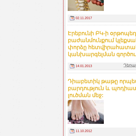
02.11.2017
Էրեբունի ԲԿ-ի օրթոպ
բաժանմունքում կլեք
փորձը հետվիրահատակա
կանխարգելման գործու
Դեղա
14.01.2013
Դիաբետիկ թաթը որպե
բարդություն և պոդիատ
լուծման մեջ:
11.10.2012