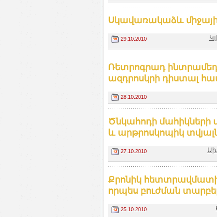
Սկավառակաձև միջային
Կ
29.10.2010
Ռետրոգրադ ինտրամեդո
ազդրոսկրի դիստալ հա
28.10.2010
Ծնկահոդի մահիկների
և արթրոսկոպիկ տվյա
Ախ
27.10.2010
Քրոնիկ հետտրավմատի
որպես բուժման տարբ
25.10.2010