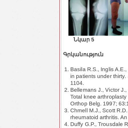
Նկար 5
Գրկանություն
Bаsila R.S., Inglis A.E
in patients under thirt
1104.
Bellemans J., Victor J
Total knee arthroplasty
Orthop Belg. 1997; 63:
Chmell M.J., Scott R.D. 
rheumatoid arthritis. A
Duffy G.P., Trousdale R.