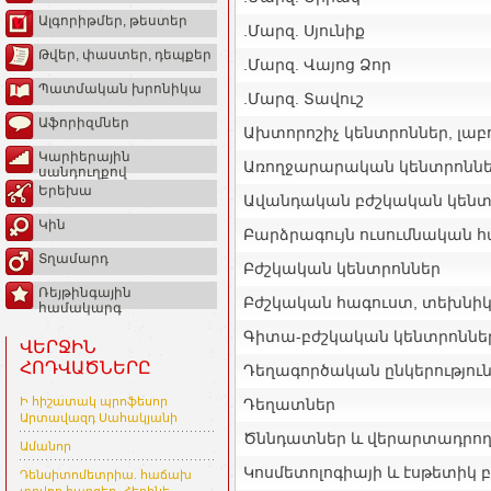
Ալգորիթմեր, թեստեր
.Մարզ. Սյունիք
Թվեր, փաստեր, դեպքեր
.Մարզ. Վայոց Ձոր
Պատմական խրոնիկա
.Մարզ. Տավուշ
Աֆորիզմներ
Ախտորոշիչ կենտրոններ, լա
Կարիերային
Առողջարարական կենտրոնն
սանդուղքով
Երեխա
Ավանդական բժշկական կենտ
Կին
Բարձրագույն ուսումնական 
Տղամարդ
Բժշկական կենտրոններ
Ռեյթինգային
Բժշկական հագուստ, տեխնի
համակարգ
Գիտա-բժշկական կենտրոննե
ՎԵՐՋԻՆ
ՀՈԴՎԱԾՆԵՐԸ
Դեղագործական ընկերությու
Ի հիշատակ պրոֆեսոր
Դեղատներ
Արտավազդ Սահակյանի
Ծննդատներ և վերարտադրող
Ամանոր
Կոսմետոլոգիայի և էսթետիկ 
Դենսիտոմետրիա. հաճախ