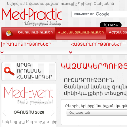
Նվիրվում է վաստակաշատ ուսուցիչ Գրիգոր Շահյանին
Ծառայություններ
Կազմակերպություններ
Բժիշկներ
Տեսասր
ԻՐԱԴԱՐՁՈՒԹՅՈՒՆՆԵՐ
ՀԱՅՏԱՐԱՐՈՒԹՅՈՒՆՆԵՐ
ԱՐԱԳ
ԿԱԶՄԱԿԵՐՊՈՒԹՅ
ՈՐՈՆՄԱՆ
ՀԱՄԱԿԱՐԳԵՐ
ՈՒՇԱԴՐՈՒԹՅՈՒ´Ն
Ցանկում կանաչ գույ
մինի-կայքերի տեսքով
Ընտրել երկիրը` նախքան կազմ
ՕԳՈՍՏՈՍ
2026
Հայաստան
երկ
երք
չրք
հնգ
ուրբ
շբթ
կիր