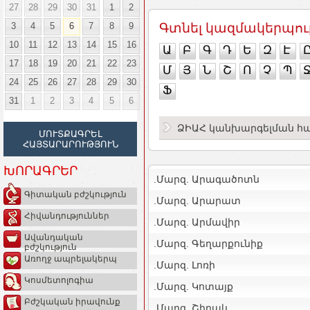
27
28
29
30
31
1
2
3
4
5
6
7
8
9
Գտնել կազմակերպու
10
11
12
13
14
15
16
Ա
Բ
Գ
Դ
Ե
Զ
Է
17
18
19
20
21
22
23
Մ
Յ
Ն
Շ
Ո
Չ
Պ
24
25
26
27
28
29
30
Ֆ
31
1
2
3
4
5
6
ՁԻԱՀ կանխարգելման հ
ՄՈՒՏՔԱԳՐԵԼ
ՀԱՅՏԱՐԱՐՈՒԹՅՈՒՆ
ԽՈՐԱԳՐԵՐ
.Մարզ. Արագածոտն
Գիտական բժշկություն
.Մարզ. Արարատ
Հիվանդություններ
.Մարզ. Արմավիր
Ավանդական
.Մարզ. Գեղարքունիք
բժշկություն
Առողջ ապրելակերպ
.Մարզ. Լոռի
Կոսմետոլոգիա
.Մարզ. Կոտայք
Բժշկական իրավունք
.Մարզ. Շիրակ