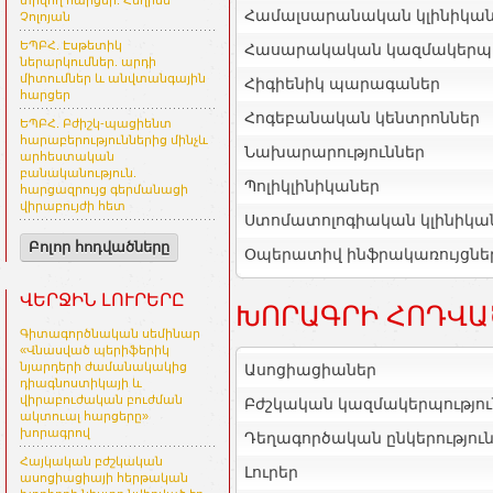
տրվող հարցեր. Հեղինե
Համալսարանական կլինիկա
Չոլոյան
ԵՊԲՀ. Էսթետիկ
Հասարակական կազմակերպո
ներարկումներ. արդի
միտումներ և անվտանգային
Հիգիենիկ պարագաներ
հարցեր
Հոգեբանական կենտրոններ
ԵՊԲՀ. Բժիշկ-պացիենտ
հարաբերություններից մինչև
Նախարարություններ
արհեստական
բանականություն.
Պոլիկլինիկաներ
հարցազրույց գերմանացի
վիրաբույժի հետ
Ստոմատոլոգիական կլինիկա
Բոլոր հոդվածները
Օպերատիվ ինֆրակառույցնե
ՎԵՐՋԻՆ ԼՈՒՐԵՐԸ
ԽՈՐԱԳՐԻ ՀՈԴՎԱ
Գիտագործնական սեմինար
«Վնասված պերիֆերիկ
նյարդերի ժամանակակից
Ասոցիացիաներ
դիագնոստիկայի և
վիրաբուժական բուժման
Բժշկական կազմակերպությու
ակտուալ հարցերը»
խորագրով
Դեղագործական ընկերությու
Հայկական բժշկական
Լուրեր
ասոցիացիայի հերթական