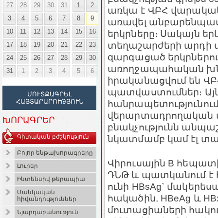
27
28
29
30
31
1
2
առկա է ՎԲՀ վարակակ
3
4
5
6
7
8
9
առավել անբարենպա
10
11
12
13
14
15
16
երկրները։ Սակայն եր
տեղաշարժերի արդի պ
17
18
19
20
21
22
23
զարգացած երկրներու
24
25
26
27
28
29
30
առողջապահական խնդի
31
1
2
3
4
5
6
իրականացվում են ՎԲ
պատվաստումներ։ Այն
ՄՈՒՏՔԱԳՐԵԼ
ՀԱՅՏԱՐԱՐՈՒԹՅՈՒՆ
հանրապետությունում 
վերարտադրողական տ
ԽՈՐԱԳՐԵՐ
բնակչությունն անպա
նկատմամբ կամ էլ տա
Գիտական բժշկություն
Բոլոր ենթախորագրերը
Վիրուսային B հեպատ
Լուրեր
ԴՆԹ և պատկանում է 
Ինտենսիվ թերապիա
ունի HBsAg` մակերես
Մանկական
հակածին, HBeAg և HB
հիվանդություններ
մուտացիաների հակում
Նյարդաբանություն