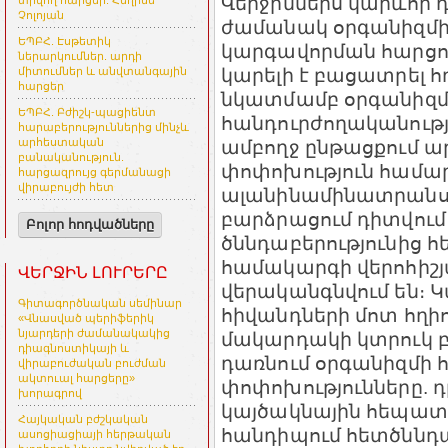
Վերջիններս կարևոր 
տրվող հարցեր. Հեղինե
Չոլոյան
ժամանակ օրգանիզմի
ԵՊԲՀ. Էսթետիկ
կարգավորման հարցո
ներարկումներ. արդի
կարելի է բացատրել հ
միտումներ և անվտանգային
հարցեր
նկատմամբ օրգանիզմի
ԵՊԲՀ. Բժիշկ-պացիենտ
հանդուրժողականությո
հարաբերություններից մինչև
ամբողջ ընթացքում ա
արհեստական
բանականություն.
փոփոխություն համար
հարցազրույց գերմանացի
վիրաբույժի հետ
ալանինամինատրանսֆ
բարձրացում դիտվում է
Բոլոր հոդվածները
ծննդաբերությունից հ
համակարգի վերոհիշյա
ՎԵՐՋԻՆ ԼՈՒՐԵՐԸ
վերականգնվում են։ Կ
Գիտագործնական սեմինար
հիվանդների մոտ հղիո
«Վնասված պերիֆերիկ
նյարդերի ժամանակակից
մակարդակի կտրուկ 
դիագնոստիկայի և
դառնում օրգանիզմի հ
վիրաբուժական բուժման
ակտուալ հարցերը»
փոփոխությունները. 
խորագրով
կայծակնային հեպատ
Հայկական բժշկական
հանդիպում հետծննդաբե
ասոցիացիայի հերթական