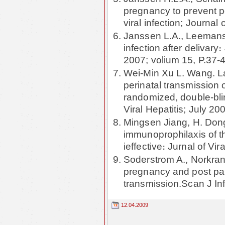
pregnancy to prevent pe
viral infection; Journal
Janssen L.A., Leemans 
infection after delivary
2007; volium 15, P.37-4
Wei-Min Xu L. Wang. La
perinatal transmission of
randomized, double-blin
Viral Hepatitis; July 20
Mingsen Jiang, H. Don
immunoprophilaxis of t
ieffective։ Jurnal of Vi
Soderstrom A., Norkran
pregnancy and post par
transmission.Scan J In
12.04.2009