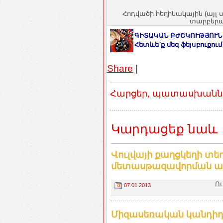
Հոդվածի հեղինակային (այլ 
տարբերակ
ԳԻՏԱԿԱՆ ԲԺՇԿՈՒԹՅՈՒՆ
Հետևե′ք մեզ ֆեյսբուքում
Share
|
Հարցեր, պատասխաններ
Կարդացեք նաև
Վուլվայի քաղցկեղի տե
մետասթազավորման առ
Ո
07.01.2013
Միզասեռական կանդիդոզ