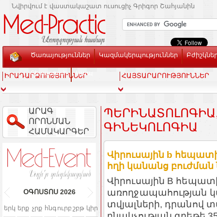
Նվիրվում է վաստակաշատ ուսուցիչ Գրիգոր Շահյանին
Ծառայություններ
Կազմակերպություններ
Բժիշկնե
Տեսասրահ
Կապ
ԻՐԱԴԱՐՁՈՒԹՅՈՒՆՆԵՐ
ՀԱՅՏԱՐԱՐՈՒԹՅՈՒՆՆԵՐ
ԱՐԱԳ
ՊԵՐԻՆԱՏՈԼՈԳԻԱ,
ՈՐՈՆՄԱՆ
ԻՆԵԿՈԼՈԳԻԱ
ՀԱՄԱԿԱՐԳԵՐ
Վիրուսային b հեպատ
հղի կանանց բուժման 
Վիրուսային B հեպա
առողջապահության կա
ՕԳՈՍՏՈՍ
2026
տվյալների, դրանով 
երկ
երք
չրք
հնգ
ուրբ
շբթ
կիր
բնակչության գրեթե 3