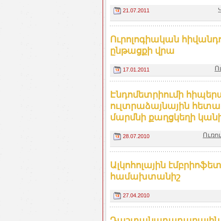
21.07.2011
Ուրոլոգիական հիվանդո
ընթացքի վրա
Ո
17.01.2011
Էնդոմետրիումի հիպեր
ուլտրաձայնային հետա
մարմնի քաղցկեղի կան
Ուռո
28.07.2010
Ալկոհոլային էմբրիոֆ
համախտանիշ
27.04.2010
Դաշտանադադարային