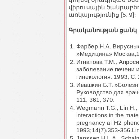
վիրուսային ծանրաբեռ
առկայությունից [5, 9]։
Գրականության ցանկ
Фарбер Н.А. Вирусные
»Медицина» Москва,1
Игнатова Т.М., Апрос
заболевание печени и
гинекология. 1993, С.
Ивашкин Б.Т. »Болезн
Руководство для враче
111, 361, 370.
Wegmann T.G., Lin H., G
interactions in the mate
pregnancy aTH2 phen
1993;14(7)։353-356.Li
Janssen H.L.A., Schal