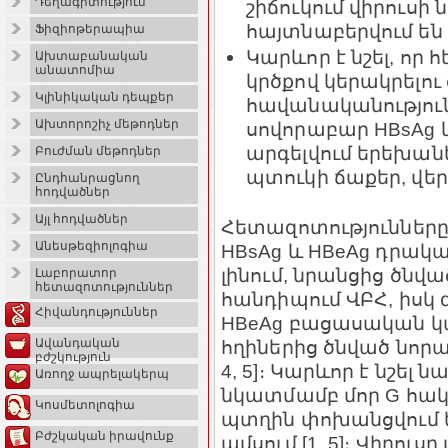
Դեղագիտություն
շիճուկում վիրուս
հայտնաբերվում են
Ֆիզիոթերապիա
Կարևոր է նշել, որ
Ախտաբանական
անատոմիա
կրծքով կերակրելո
Կլինիկական դեպքեր
հավանականություն
Ախտորոշիչ մեթոդներ
սովորաբար HBsAg 
արգելվում երեխանե
Բուժման մեթոդներ
պտուկի ճաքեր, վեր
Ընդհանրացնող
հոդվածներ
Այլ հոդվածներ
Հետազոտությունները ց
Անեսթեզիոլոգիա
HBsAg և HBeAg դրակ
լինում, նրանցից ծնվա
Լաբորատոր
հետազոտություններ
հանդիպում ՎԲՀ, իսկ 
Հիվանդություններ
HBeAg բացասական կա
հղիներից ծնված նորած
Ավանդական
բժշկություն
4, 5]։ Կարևոր է նշել
Առողջ ապրելակերպ
նկատմամբ մոր G հակ
Կոսմետոլոգիա
պտղին փոխանցվում են
Բժշկական իրավունք
ամսում [1, 5]։ Վիրու