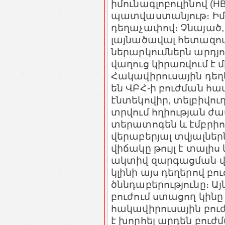
իմունագլոբուլինով (H
պատվաստանյութ։ Իմո
դեղաչափով։ Չնայած
լայնածավալ հետազոտո
ներարկումներն արդյո
վաղուց կիրառվում է մի 
Հակավիրուսային դեղե
են ՎԲՀ-ի բուժման հա
էնտեկովիր, տելբիվուդ
տրվում հղիության ժ
տերատոգեն և էմբրիո
վերաբերյալ տվյալներ
վիճակը թույլ է տալի
ակտիվ զարգացման վ
կլինի այս դեղերով բո
ծննդաբերությունը։ Ա
բուժում ստացող կինը 
հակավիրուսային բու
է խորհել արդեն բուժմ