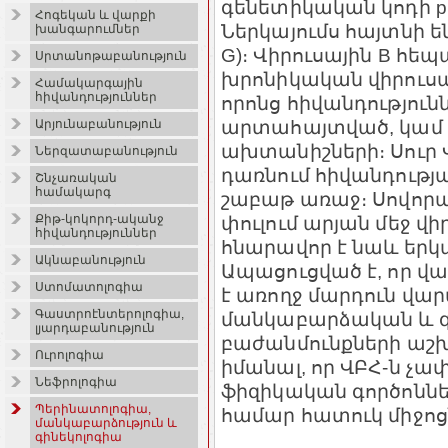
գենետիկական կոդի pr
Հոգեկան և վարքի
Ներկայումս հայտնի են
խանգարումներ
G)։ Վիրուսային B հե
Սրտանոթաբանություն
խրոնիկական վիրուս
Համակարգային
հիվանդություններ
որոնց հիվանդությունն
արտահայտված, կամ 
Արյունաբանություն
ախտանիշների։ Սուր 
Ներզատաբանություն
դառնում հիվանդությա
Շնչառական
համակարգ
շաբաթ առաջ։ Սովոր
փուլում արյան մեջ վի
Քիթ-կոկորդ-ականջ
հիվանդություններ
հնարավոր է նաև երկ
Ակնաբանություն
Ապացուցված է, որ վ
Ստոմատոլոգիա
է առողջ մարդուն վա
Գաստրոէնտերոլոգիա,
մանկաբարձական և գ
լյարդաբանություն
բաժանմունքների աշ
Ուրոլոգիա
իմանալ, որ ՎԲՀ-ն չա
Նեֆրոլոգիա
ֆիզիկական գործոնն
Պերինատոլոգիա,
համար հատուկ միջոց
մանկաբարձություն և
գինեկոլոգիա