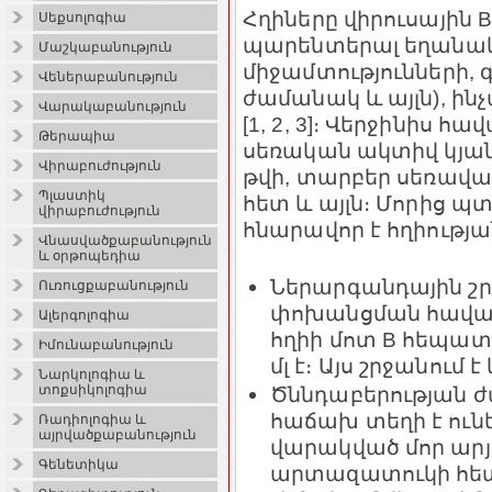
Հղիները վիրուսային
Սեքսոլոգիա
պարենտերալ եղանակո
Մաշկաբանություն
միջամտությունների, 
Վեներաբանություն
ժամանակ և այլն), ի
Վարակաբանություն
[1, 2, 3]։ Վերջինիս 
Թերապիա
սեռական ակտիվ կյան
Վիրաբուժություն
թվի, տարբեր սեռավ
Պլաստիկ
հետ և այլն։ Մորից 
վիրաբուժություն
հնարավոր է հղիությա
Վնասվածքաբանություն
և օրթոպեդիա
Ներարգանդային շրջ
Ուռուցքաբանություն
փոխանցման հավանա
Ալերգոլոգիա
հղիի մոտ B հեպատ
Իմունաբանություն
մլ է։ Այս շրջանում
Նարկոլոգիա և
Ծննդաբերության 
տոքսիկոլոգիա
հաճախ տեղի է ունեն
Ռադիոլոգիա և
այրվածքաբանություն
վարակված մոր արյ
Գենետիկա
արտազատուկի հետ։