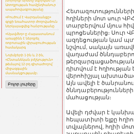
խորհրդի նիստը նվիրված էր
Առողջության համընդհանուր
ապահովագրությանը
Հետազոտություններից
հղիների մոտ սուր Վ
«Բուժում է Վարդանանցը»
գրքի եռահատոր ժողովածուն
տարբերվում մյուս հ
ներկայացվեց հանրությանը
պրոցեսներից։ Սուր 
«Սլավմեդ»-ը Հայաստանում
ազդեցության կամ պտ
առաջինն է ներդրել
ռոբոտային վիրաբուժության
նշվում, սակայն առա
համակարգ
վաղաժամ ծննդաբերո
Նոյեմբերի 1-ին և 2-ին,
«Ընտանեկան բժշկություն»
թերզարգացածության 
թեմայով 12-րդ գիտաժողով՝
դիտվում է հղիության
միջազգային
մասնակցությամբ։
վերոհիշյալ ախտածա
Այն ավելի է ծանրանո
Բոլոր լուրերը
ծննդաբերություններ
մահացության։
Ավելի դժվար է կանխ
հեպատիտի ելքը հղիո
տվյալներով, հղիի մոտ
շաքարային դիաբետ