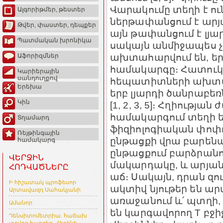
Վարակումը տեղի է ուն
Ալգորիթմեր, թեստեր
ներթափանցում է արյա
Թվեր, փաստեր, դեպքեր
այն թափանցում է լյա
Պատմական խրոնիկա
սակայն անմիջապես 
ախտահարվում են, երբ
Աֆորիզմներ
համակարգը։ Հատուկ 
Կարիերային
սանդուղքով
հեպատիտների ախտա
Երեխա
երբ լյարդի ծանրաբեռ
Կին
[1, 2, 3, 5]։ Հղիությ
համակարգում տեղի են
Տղամարդ
ֆիզիոլոգիական փոփոխ
Ռեյթինգային
ընթացքի վրա բարենպ
համակարգ
ընթացքում բարձրանո
ՎԵՐՋԻՆ
մակարդակը, և արյան 
ՀՈԴՎԱԾՆԵՐԸ
աճ։ Սակայն, դրան զ
Ի հիշատակ պրոֆեսոր
ակտիվ նյութեր են ար
Արտավազդ Սահակյանի
առաջանում և՛ պտղի, և
Ամանոր
են կարգավորող T բջ
Դենսիտոմետրիա. հաճախ