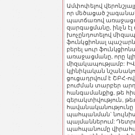
Ամփոփելով վերոնշյալ
որ մեծացած շագանակ
պատճառով առաջացած 
զարգացմանը, ինչն էլ
խոչընդոտելով միզապ
ֆունկցիոնալ պաշարն
բերել սուր ֆունկցիո
առաջացմանը, որը կլ
միզակապությամբ: ԻՎ
կլինիկական նշանակ
ցուցադրվում է ՇԲՀ-
բուժման տարբեր արդ
հանգամանքից, թե հի
գերակտիվություն, թե±
հավանականությունը
պահպանման` նույնիս
պայմաններում: Դետր
պահպանումը վիրահա