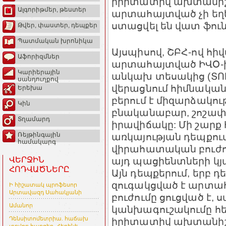
իրիտատիվ ախտանիշն
Ալգորիթմեր, թեստեր
արտահայտված չի եղ
ստացվել են վատ ֆուն
Թվեր, փաստեր, դեպքեր
Պատմական խրոնիկա
Այսպիսով, ՇԲՀ-ով հի
Աֆորիզմներ
արտահայտված ԻՎՕ-ի
Կարիերային
անկախ տեսակից (ՏՈՒ
սանդուղքով
վերացնում հիմնական
Երեխա
բերում է միզարձակու
Կին
բնականաբար, շոշափե
Տղամարդ
իրավիճակը: Մի շարք 
առկայության դեպքում
Ռեյթինգային
համակարգ
վիրահատական բուժում
այդ պացիենտների կյ
ՎԵՐՋԻՆ
ՀՈԴՎԱԾՆԵՐԸ
Այն դեպքերում, երբ 
զուգակցված է արտա
Ի հիշատակ պրոֆեսոր
Արտավազդ Սահակյանի
բուժումը ցուցված է,
Ամանոր
կանխագուշակումը հ
Դենսիտոմետրիա. հաճախ
իրիտատիվ ախտանիշ