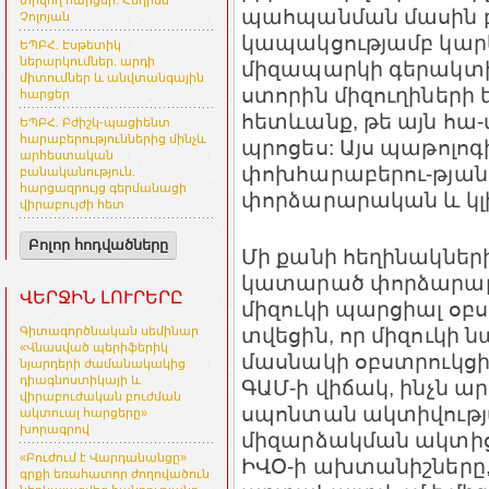
տրվող հարցեր. Հեղինե
պահպանման մասին բավ
Չոլոյան
կապակցությամբ կարև
ԵՊԲՀ. Էսթետիկ
ներարկումներ. արդի
միզապարկի գերակտիվ
միտումներ և անվտանգային
ստորին միզուղիների
հարցեր
հետևանք, թե այն հա
ԵՊԲՀ. Բժիշկ-պացիենտ
հարաբերություններից մինչև
պրոցես: Այս պաթոլո
արհեստական
փոխհարաբերու-թյանը
բանականություն.
հարցազրույց գերմանացի
փորձարարական և կլ
վիրաբույժի հետ
Բոլոր հոդվածները
Մի քանի հեղինակներ
կատարած փորձարար
ՎԵՐՋԻՆ ԼՈՒՐԵՐԸ
միզուկի պարցիալ օբս
տվեցին, որ միզուկ
Գիտագործնական սեմինար
«Վնասված պերիֆերիկ
մասնակի օբստրուկցի
նյարդերի ժամանակակից
դիագնոստիկայի և
ԳԱՄ-ի վիճակ, ինչն ա
վիրաբուժական բուժման
սպոնտան ակտիվությ
ակտուալ հարցերը»
խորագրով
միզարձակման ակտից դ
«Բուժում է Վարդանանցը»
ԻՎՕ-ի ախտանիշները,
գրքի եռահատոր ժողովածուն