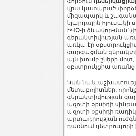
գործում
դեներվացիա
վրա կատարած փորձերո
միզապարկ և շագանա
նյարդային հյուսակի 
ԻՎՕ-ի ձևավոր-ման` չ
գերակտիվության առաջ
առկա էր օբստրուկցի
զարգացման գերակտիվ
այն խումբ շների մոտ
օբստրուկցիա առանց դ
Կան նաև աշխատությու
մետաբոլիտներ, որոնք
գերակտիվության զա
ազոտի օքսիդի սինթա
ազոտի օքսիդի ռադիկ
արտադրության ուժգն
դառնում դետրուզորի 