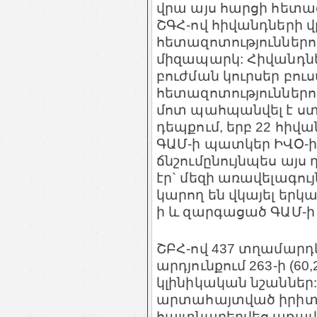
վրա այս հարցի հետազ
ՇԳՀ-ով հիվանդների վ
հետազոտություններո
միզապարկ: Հիվանդնե
բուժման կուրսեր բո
հետազոտություններով
մոտ պահպանվել է ստ
դեպքում, երբ 22 հիվ
ԳԱՄ-ի պատկեր ԻՎՕ-ի
ճնշումընույնպես այս
էր` մեզի առավելագույ
կարող են վկայել եր
ի և զարգացած ԳԱՄ-
ՇԲՀ-ով 437 տղամար
արդյունքում 263-ի (6
կլինիկական նշաններ:
արտահայտված իրիտ
հայտնաբերվեց առավել