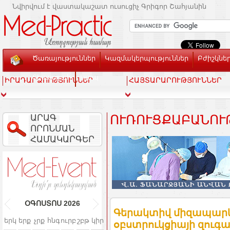
Նվիրվում է վաստակաշատ ուսուցիչ Գրիգոր Շահյանին
Ծառայություններ
Կազմակերպություններ
Բժիշկնե
Տեսասրահ
Կապ
ԻՐԱԴԱՐՁՈՒԹՅՈՒՆՆԵՐ
ՀԱՅՏԱՐԱՐՈՒԹՅՈՒՆՆԵՐ
ԱՐԱԳ
ՈՒՌՈՒՑՔԱԲԱՆՈՒ
ՈՐՈՆՄԱՆ
ՀԱՄԱԿԱՐԳԵՐ
ՕԳՈՍՏՈՍ
2026
Գերակտիվ միզապարկ
երկ
երք
չրք
հնգ
ուրբ
շբթ
կիր
օբստրուկցիայի զու