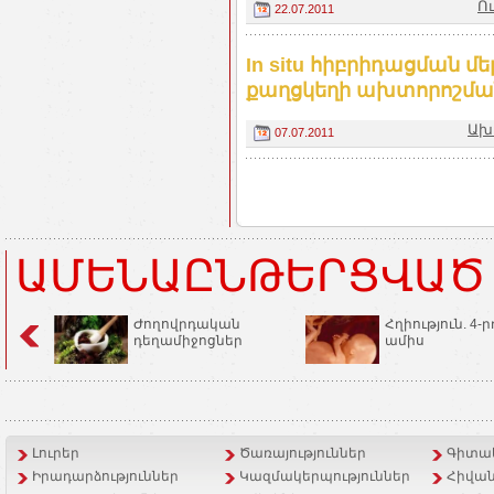
Ո
22.07.2011
In situ հիբրիդացման 
քաղցկեղի ախտորոշմա
Ախ
07.07.2011
ԱՄԵՆԱԸՆԹԵՐՑՎԱԾ
Ժողովրդական
Հղիություն. 4-ր
դեղամիջոցներ
ամիս
Լուրեր
Ծառայություններ
Գիտակ
Իրադարձություններ
Կազմակերպություններ
Հիվան