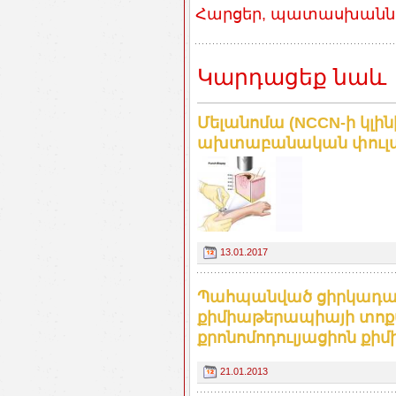
Հարցեր, պատասխաններ
Կարդացեք նաև
Մելանոմա (NCCN-ի կլին
ախտաբանական փուլավո
13.01.2017
Պահպանված ցիրկադայի
քիմիաթերապիայի տոքս
քրոնոմոդուլյացիոն քի
21.01.2013