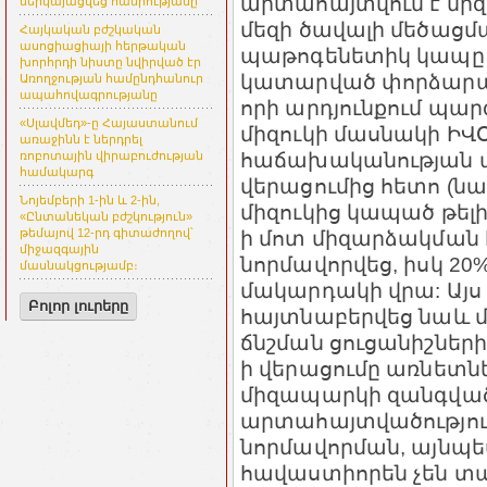
արտահայտվում է մի
ներկայացվեց հանրությանը
մեզի ծավալի մեծացմամ
Հայկական բժշկական
ասոցիացիայի հերթական
պաթոգենետիկ կապը 
խորհրդի նիստը նվիրված էր
կատարված փորձարար
Առողջության համընդհանուր
ապահովագրությանը
որի արդյունքում պար
«Սլավմեդ»-ը Հայաստանում
միզուկի մասնակի ԻՎՕ
առաջինն է ներդրել
հաճախականության աճ
ռոբոտային վիրաբուժության
համակարգ
վերացումից հետո (
Նոյեմբերի 1-ին և 2-ին,
միզուկից կապած թելի
«Ընտանեկան բժշկություն»
ի մոտ միզարձակման
թեմայով 12-րդ գիտաժողով՝
միջազգային
նորմավորվեց, իսկ 2
մասնակցությամբ։
մակարդակի վրա: Այս
Բոլոր լուրերը
հայտնաբերվեց նաև 
ճնշման ցուցանիշների
ի վերացումը առնետնե
միզապարկի զանգված
արտահայտվածությու
նորմավորման, այնպես
հավաստիորեն չեն տար