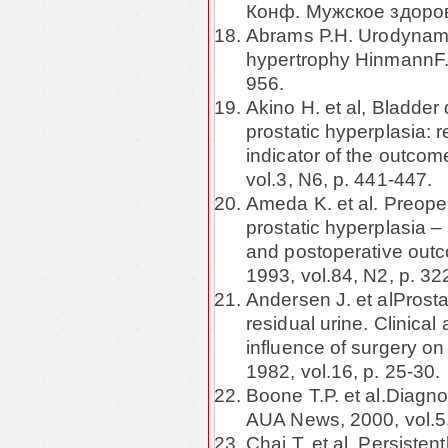
Конф. Мужское здоровь
Abrams P.H. Urodynamic 
hypertrophy HinmannF.Jr
956.
Akino H. et al, Bladder
prostatic hyperplasia: 
indicator of the outcome
vol.3, N6, p. 441-447.
Ameda K. et al. Preoper
prostatic hyperplasia – 
and postoperative out
1993, vol.84, N2, p. 32
Andersen J. et alProsta
residual urine. Clinica
influence of surgery on
1982, vol.16, p. 25-30.
Boone T.P. et al.Diagno
AUA News, 2000, vol.5,
Chai T. et al. Persiste