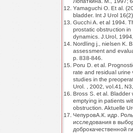
Лопаткина. М., 1997; 
Yamaguchi O. Et al. (20
bladder. Int J Urol 16(2
Gucchi A. et al 1994. T
prostatic obstruction in
dynamics. J.Urol, 1994
Nordling j., nielsen K.
assessment and evaluati
p. 838-846.
Poru D. et al. Prognost
rate and residual urin
studies in the preopera
Urol. , 2002, vol.41, N3
Bross S. et al. Bladder 
emptying in patients wit
obstruction. Aktuelle Ur
ЧепуровА.К. идр. Ро
исследования в выбор
доброкачественной ги