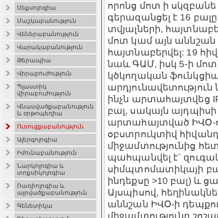
որոնց մոտ ի սկզբանե 
Սեքսոլոգիա
գերազանցել է 16 բալ
Մաշկաբանություն
տվյալների, հայտնաբե
Վեներաբանություն
մոտ կամ այն աննշան 
Վարակաբանություն
հայտնաբերվել: 19 հի
Թերապիա
նաև ԳԱՄ, իսկ 5-ի մոտ
կծկողական ֆունկցի
Վիրաբուժություն
արդյունավետություն
Պլաստիկ
վիրաբուժություն
ինչն արտահայտվեց IP
Վնասվածքաբանություն
բալ, սակայն այդպիսի
և օրթոպեդիա
արտահայտված ԻՎՕ-ով
Ուռուցքաբանություն
օբստրուկտիվ հիվան
Ալերգոլոգիա
միջամտությունից հե
Իմունաբանություն
պահպանվել է` զուգա
Նարկոլոգիա և
սիմպտոմատիկայի բար
տոքսիկոլոգիա
ինդեքսը >10 բալ) և ց
Ռադիոլոգիա և
Այսպիսով, հեղինակներ
այրվածքաբանություն
աննշան ԻՎՕ-ի դեպք
Գենետիկա
միջամտությունը շոշա