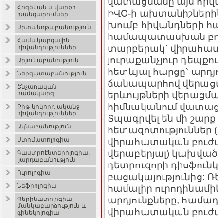
վատացմանը այս հիվա
Հոգեկան և վարքի
ԻՎՕ-ի ախտանիշներին 
խանգարումներ
խումբ հիվանդների հա
Սրտանոթաբանություն
համապատասխան բու
Համակարգային
տարբերակ` վիրահատ
հիվանդություններ
յուրաքանչյուր դեպքո
Արյունաբանություն
հետևյալ հարցը` արդ
Ներզատաբանություն
ճանապարհով վերացվա
Շնչառական
երևույթների վերացմա
համակարգ
հիմնականում վատացն
Քիթ-կոկորդ-ականջ
հիվանդություններ
Տպագրվել են մի շար
Ակնաբանություն
հետազոտություններ 
վիրահատական բուժմ
Ստոմատոլոգիա
վերաբերյալ) կախվա
Գաստրոէնտերոլոգիա,
լյարդաբանություն
դետրուզորի դիսֆունկ
Ուրոլոգիա
բացակայությունից: 
Նեֆրոլոգիա
համալիր ուրոդինամիկ
արդյունքները, համադ
Պերինատոլոգիա,
մանկաբարձություն և
վիրահատական բուժմ
գինեկոլոգիա