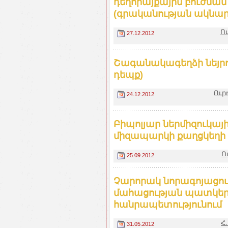
դեղորայքային բուժմա
(գրականության ակնար
Ո
27.12.2012
Շագանակագեղձի նեյրո
դեպք)
Ուր
24.12.2012
Բիպոլյար ներմիզուկա
միզապարկի քաղցկեղի դ
Ո
25.09.2012
Չարորակ նորագոյացու
մահացության պատկե
հանրապետությունում
Հ
31.05.2012