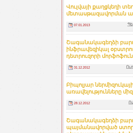
Վուլվայի քաղցկեղի տե
մետասթազավորման առ
Պե
07.01.2013
Շագանակագեղձի բարո
ինֆրավեզիկալ օբստրո
դետրուզորի մորֆոֆուն
Ու
31.12.2012
Բիպոլյար ներմիզուկա
առավելությունները մ
Ո
28.12.2012
Շագանակագեղձի բարո
պայմանավորված ստոր