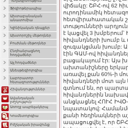
Դեղագիտություն
վիճակը: ՇԲՀ-ով 62 հ
Ֆիզիոթերապիա
ուրոդինամիկ հետազո
Ախտաբանական
հետվիրահատական շր
անատոմիա
տությունների արդյուն
Կլինիկական դեպքեր
է կացվել 3 խմբերում`
Ախտորոշիչ մեթոդներ
հիվանդների խումբ և
Բուժման մեթոդներ
զուգակցման խումբ: 
Ընդհանրացնող
էին ԳԱՄ-ով հիվանդնե
հոդվածներ
բացակայում էր: Այս
Այլ հոդվածներ
ախտանիշները երկար
Անեսթեզիոլոգիա
առավել քան 60%-ի մոտ
Լաբորատոր
հիվանդների մոտ այն կ
հետազոտություններ
գտնում են, որ պարտ
Հիվանդություններ
հիվանդներին նախա
Ավանդական
անցկացնել ՀՈՒՀ ԻՎ
բժշկություն
Առողջ ապրելակերպ
նպատակով: Համանման
քանի հեղինակների 
Կոսմետոլոգիա
ապացուցվել է, որ ՇԲՀ
Բժշկական իրավունք