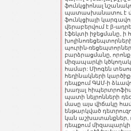
ֆունկցիոնալ նշանակ
պատասխանատու է մ
ֆունկցիայի կարգավո
վերաբերվում է β-ադր
էֆեկտի իջեցմանը, ի
խոլինոռեցեպտորներ
պուրին-ռեցեպտորներ
բարձրացմանը, որո
միզապարկի կծկողակ
համար: Միոգեն տեսու
հեղինակների կարծիք
դեպքում ԳԱՄ-ի ձևավո
խաղալ հիպերտրոֆիա
պատի նեյրոնների դե
մասը այս վիճակը հա
ենթարկված դետրուզոր
կան աշխատանքներ, 
դեպքում միզապարկի