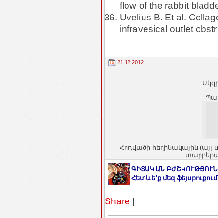
flow of the rabbit bladd
Uvelius B. Et al. Collag
infravesical outlet obst
21.12.2012
Սկզբ
Պա
Հոդվածի հեղինակային (այլ 
տարբերակ
ԳԻՏԱԿԱՆ ԲԺՇԿՈՒԹՅՈՒՆ
Հետևե′ք մեզ ֆեյսբուքում
Share
|