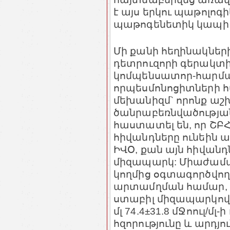
է այս երկու պաթոլոգ
պաթոգենետիկ կապի
Մի քանի հեղինակների
դետրուզորի գերակտիվ
կոմպենսատոր-հարմա
որպեսմոնոցիտների 
մեխանիզմ` որոնք աշ
ծանրաբեռնվածության
հաստատել են, որ ՇԲՀ
հիվանդները ունեին
ԻՎՕ, քան այն հիվանդ
միզապարկ: Միաժամա
կողմից օգտագործվող
արտամղման համար, հ
ստաբիլ միզապարկով 
մլ 74.4
±
31.8 մՋոուլ/մլ
հզորությունը և արդյո