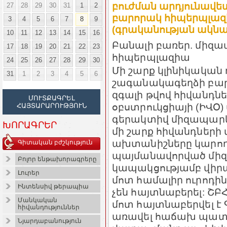
բուժման արդյունավե
27
28
29
30
31
1
2
բարորակ հիպերպլազի
3
4
5
6
7
8
9
(գրականության ակնա
10
11
12
13
14
15
16
Բանալի բառեր. միզ
17
18
19
20
21
22
23
հիպերպլազիա
24
25
26
27
28
29
30
Մի շարք կլինիկական դ
31
1
2
3
4
5
6
շագանակագեղձի բար
զգալի թվով հիվանդն
ՄՈՒՏՔԱԳՐԵԼ
օբստրուկցիայի (ԻՎՕ)
ՀԱՅՏԱՐԱՐՈՒԹՅՈՒՆ
գերակտիվ միզապարկի
ԽՈՐԱԳՐԵՐ
մի շարք հիվանդների
ախտանիշները կարող 
Գիտական բժշկություն
պայմանավորված միզ
Բոլոր ենթախորագրերը
կապակցությամբ վիր
Լուրեր
մոտ համալիր ուրոդի
Ինտենսիվ թերապիա
չեն հայտնաբերել: ՇԲ
Մանկական
մոտ հայտնաբերվել է
հիվանդություններ
առավել հաճախ պատճ
Նյարդաբանություն