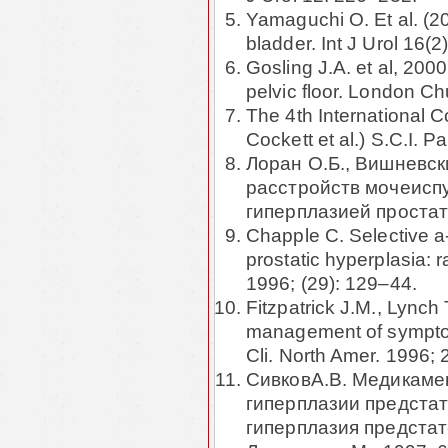
Yamaguchi O. Et al. (20
bladder. Int J Urol 16(
Gosling J.A. et al, 200
pelvic floor. London Chu
The 4th International 
Cockett et al.) S.C.I. Pa
Лоран О.Б., Вишневск
расстройств мочеисп
гиперплазией простат
Chapple C. Selective a
prostatic hyperplasia: r
1996; (29): 129–44.
Fitzpatrick J.M., Lynch
management of symptoma
Cli. North Amer. 1996; 
СивковА.В. Медикаме
гиперплазии предста
гиперплазия предстат