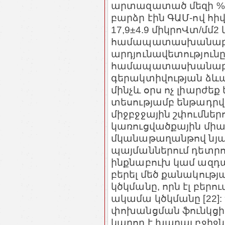
արտազատած մեզի %) 
բարձր էին ԳԱՄ-ով հիվ
17,9
±
4.9 միկրոՎտ/մմ2 և
համապատասխանաբա
արդյունավետությունը
համապատասխանաբար
գերակտիվության ձևա
մինչև օրս ոչ լիարժեք
տեսությամբ ենթադրվ
միջբջջային շփումներ
կառուցվածքային միա
մկանաթաղանթով նյար
պայմաններում դետրո
ինքնաբուխ կամ ազդա-
բերել մեծ քանակությ
կծկմանը, որն էլ բերո
ակամա կծկմանը [22]:
փոխանցման ֆունկցիա
կարող է խաղալ բջի