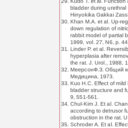
Kudo T. et al. Function
bladder during urethral 
Hinyokika Gakkai Zassh
Khan M.A. et al. Up-reg
down regulation of nitri
rabbit model of partial 
1999, vol. 27, N6, p. 4
Linder P. et al. Reversi
hyperplasia after remova
the rat. J. Urol., 1988,
МеерсонФ.З. Общий м
Медицина, 1973.
Kuo H.C. Effect of mild 
bladder structure and 
9, 551-561.
Chul-Kim J. Et al. Chan
according to detrusor fu
obstruction in the rat. 
Schroder A. Et al. Effec