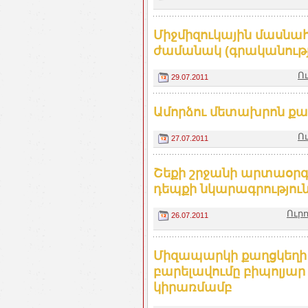
Միջմիզուկային մասն
ժամանակ (գրականությ
Ո
29.07.2011
Ամորձու մետախրոն քա
Ո
27.07.2011
Շեքի շրջանի արտաօրգ
դեպքի նկարագրություն
Ուր
26.07.2011
Միզապարկի քաղցկեղի 
բարելավումը բիպոլյա
կիրառմամբ