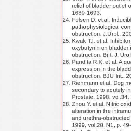
relief of bladder outlet 
1689-1693.
Felsen D. et al. Induci
pathophysiological con
obstruction. J.Urol., 2
Kwak T.I. et al. Inhibito
oxybutynin on bladder in
obstruction. Brit. J. Uro
Pandita R.K. et al. A qu
expression in the bladd
obstruction. BJU Int., 2
Riehmann et al. Dog mod
secondary to acutely in
Prostate, 1998, vol.34,
Zhou Y. et al. Nitric ox
alteration in the intram
and urethra-obstructed
1999, vol.28, N1, p. 49