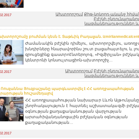
Ախտորոշում
Քիթ-կոկորդ-ականջ հիվա
02.2017
Բժշկի ընդունարանո
կազմակերպություններ և
խտորոշումը բուժման կեսն է. Տաթևիկ Բադալյան. izmirlianmedicalcent
Ժամանակին բժշկին դիմելու, ախտորոշվելու, առող
խնդիրները հնարավորինս շուտ բացահայտելու և լու
զրուցեցինք գաստրոէնտերոլոգ, «Իզմիրլյան» բժշկա
կենտրոնի կոնսուլտացիոն-ախտորոշիչ...
Ախտորոշում
Բժշկի ընդունարանո
02.2017
կազմակերպություններ և
. Ռուզաննա Յուզբաշյանը պարգևատրվել է ՀՀ առողջապահության
արության հուշամեդալով
ՀՀ առողջապահության նախարար Լևոն Ալթունյան
շնորհակալություն է հայտնել աշխատակազմի բժշկ
օգնության քաղաքականության վարչության
արտահիվանդանոցային բժշկական օգնության
քաղաքականության...
02.2017