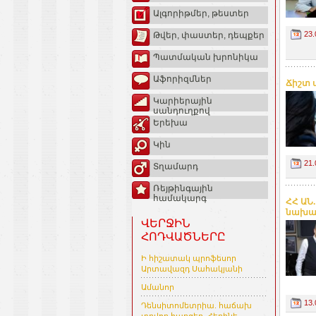
Ալգորիթմեր, թեստեր
23.
Թվեր, փաստեր, դեպքեր
Պատմական խրոնիկա
Աֆորիզմներ
Ճիշտ ա
Կարիերային
սանդուղքով
Երեխա
Կին
21.
Տղամարդ
Ռեյթինգային
համակարգ
ՀՀ ԱՆ
նախար
ՎԵՐՋԻՆ
ՀՈԴՎԱԾՆԵՐԸ
Ի հիշատակ պրոֆեսոր
Արտավազդ Սահակյանի
Ամանոր
13.
Դենսիտոմետրիա. հաճախ