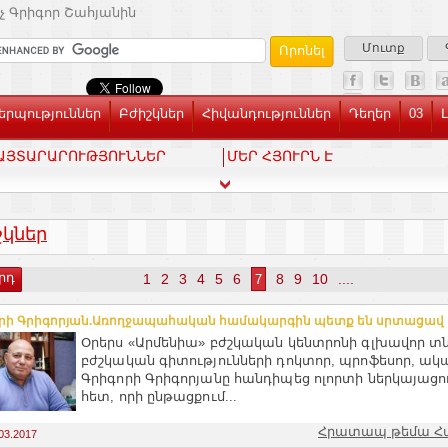
չ Գրիգոր Շահյանին
Մուտք
րպություններ
Բժիշկներ
Հիվանդություններ
Դեղեր
03
ԱՅՏԱՐԱՐՈՒԹՅՈՒՆՆԵՐ
ՄԵՐ ՀՅՈՒՐՆ Է
շկներ
րդ
1
2
3
4
5
6
8
9
10
....
7
րի Գրիգորյան.Առողջապահական համակարգին պետք են սրտացավ 
Օրերս «Արմենիա» բժշկական կենտրոնի գլխավոր տն
բժշկական գիտությունների դոկտոր, պրոֆեսոր, ակ
Գրիգորի Գրիգորյանը հանդիպեց ոլորտի ներկայացո
հետ, որի ընթացքում...
Հրատապ թեմա Հ
03.2017