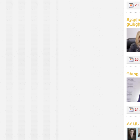
29.
Ճշգրի
ցանցի
16.
Պետք 
14.
ՀՀ ԱՆ.