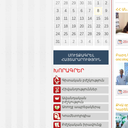
27
28
29
30
31
1
2
ՀՀ ԱՆ
3
4
5
6
7
8
9
10
11
12
13
14
15
16
17
18
19
20
21
22
23
24
25
26
27
28
29
30
31
1
2
3
4
5
6
23.
ՄՈՒՏՔԱԳՐԵԼ
Բարդ 
ՀԱՅՏԱՐԱՐՈՒԹՅՈՒՆ
oncolo
ԽՈՐԱԳՐԵՐ
Գիտական բժշկություն
Հիվանդություններ
23.
Ավանդական
բժշկություն
ՔԿԱ օ
Առողջ ապրելակերպ
Կարեն 
Կոսմետոլոգիա
Բժշկական իրավունք