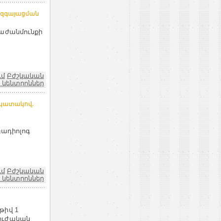
անզգայացման
բաժանմունքի
ւմ
Բժշկական
 կենտրոններ
նպատակով.
ռադիոլոգ
ւմ
Բժշկական
 կենտրոններ
թիվ 1
ուժական