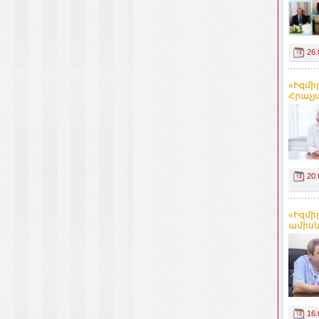
26.
«Իզմի
Հրաչյա
20.
«Իզմի
ամիսնե
16.