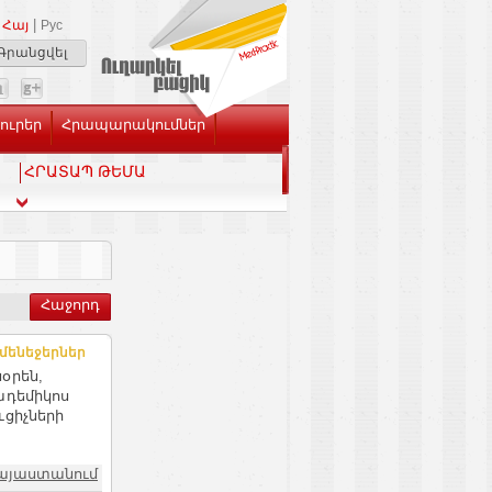
|
Հայ
Рус
Գրանցվել
Լուրեր
Հրապարակումներ
ՀՐԱՏԱՊ ԹԵՄԱ
Հաջորդ
մենեջերներ
օրեն,
ադեմիկոս
ւցիչների
այաստանում