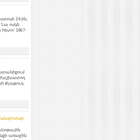
ստոսի 24-ին,
 Նա ոսկե
հետո՝ 1967-
նտանիքում
ուժաշխատող
խի Քյաթուկ
մանգիոմայի
անոթային
անքի առաջին