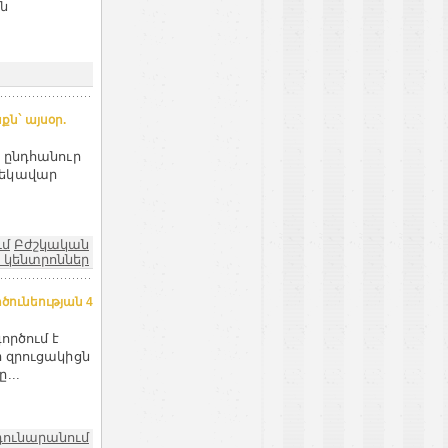
ն
ն` այսօր.
ի ընդհանուր
ղեկավար
ւմ
Բժշկական
 կենտրոններ
ծունեության 4
ործում է
 զրուցակիցն
...
դունարանում