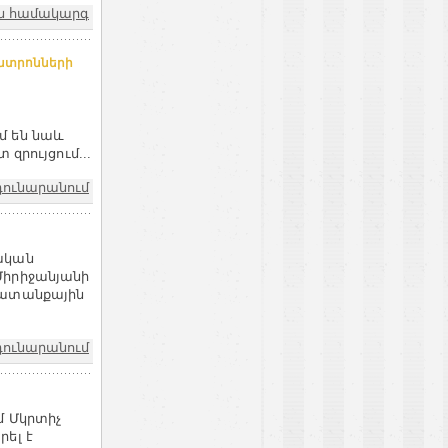
ն համակարգ
ենտրոնների
մ են նաև
զրույցում...
դունարանում
ական
Միրիջանյանի
խատանքային
դունարանում
մ Մկրտիչ
ել է