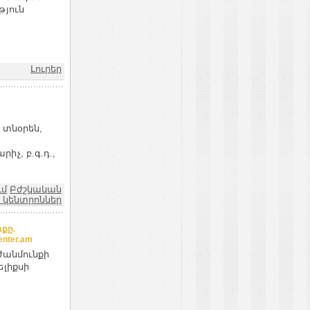
թյուն
Լուրեր
 տնօրեն,
չ, բ.գ.դ.,
ւմ
Բժշկական
 կենտրոններ
քը.
nter.am
ժանմունքի
ելիքսի