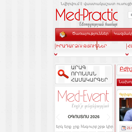
Նվիրվում է վաստակաշատ ուսուցի
Ծառայություններ
Կազմակե
Տեսասրահ
Կապ
ԻՐԱԴԱՐՁՈՒԹՅՈՒՆՆԵՐ
Հ
ԱՐԱԳ
Բժի
ՈՐՈՆՄԱՆ
ՀԱՄԱԿԱՐԳԵՐ
Նախո
Գրիգո
ՕԳՈՍՏՈՍ
2026
երկ
երք
չրք
հնգ
ուրբ
շբթ
կիր
21.