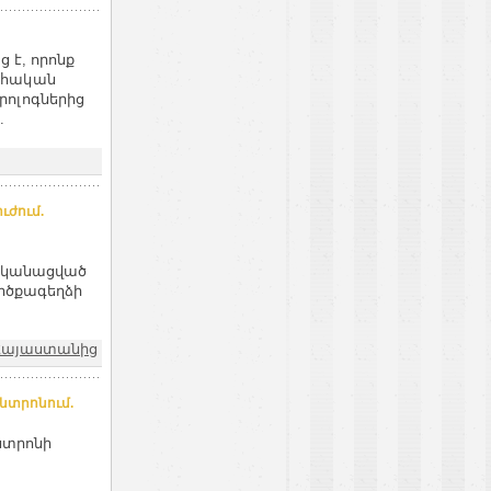
 է, որոնք
ահական
րոլոգներից
.
ւժում.
րականացված
կրծքագեղձի
 Հայաստանից
նտրոնում.
նտրոնի