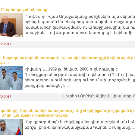
. Շնորհակալական խոսք
Պրոֆեսոր Իվան Աղաջանյանը բժիշկների այն սերնդից
իրենց նպաստն են բերել հայաստանյան առողջապ
համակարգի զարգացմանն ու առաջընթացին: Նա ու
առաջինն է, ով Հայաստանում կատարել է երիկամի..
02.2017
և հաջողված վիրահատություն. 10 տարի անց ուռուցքի կրկնության բո
gy.am
Հիվանդ Լ., 1969 թ. ծնված, 2006 թ ընդունվել է
Ուռուցքաբանության ազգային կենտրոն (ՈւԱԿ), ի
հետազոտությունների արդյունքում ախտորոշվել է 
քաղցկեղ, ստացել է...
Լուրեր
ԼՈՒՐԵՐ: Թվեր և փաստեր
02.2017
րգանների էնդոսկոպիկ հետազոտությունը «Իզմիրլյան» բժշկական կե
Սոկոլյան. izmirlianmedicalcenter.com
Մեր զրուցակիցն է «Իզմիրլյան» գիտա-բժշկական կե
բժիշկ, քիթ-կոկորդ-ականջաբան Կարեն Սոկոլյանը...