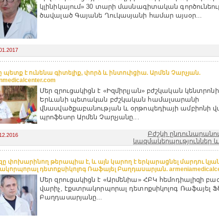
կլինիկայում» 30 տարի մասնագիտական գործունեու
ծավալած Գայանե Ղուկասյանի համար այսօր...
01.2017
ը պետք է ունենա գիտելիք, փորձ և ինտուիցիա. Արմեն Չարչյան.
anmedicalcenter.com
Մեր զրուցակիցն է «Իզմիրլյան» բժշկական կենտրոնի
Երևանի պետական բժշկական համալսարանի
վնասվածքաբանության և օրթոպեդիայի ամբիոնի վարի
պրոֆեսոր Արմեն Չարչյանը...
Բժշկի ընդունարանո
12.2016
կազմակերպություններ և
զը փոխարինող թերապիա է, և այն կարող է երկարացնել մարդու կյան
ակորպորալ դետոքսիկոլոգ Ռաֆայել Բաղդասարյան. armeniamedicalce
Մեր զրուցակիցն է «Արմենիա» ՀԲԿ հեմոդիալիզի բա
վարիչ, էքստրակորպորալ դետոքսիկոլոգ Ռաֆայել Ֆ
Բաղդասարյանը...