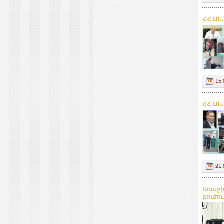
ՀՀ ԱՆ
15.
ՀՀ ԱՆ
21.
Առաջի
բուժո