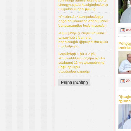
խորհրդի նիստը նվիրված էր
Առողջության համընդհանուր
ապահովագրությանը
«Բուժում է Վարդանանցը»
գրքի եռահատոր ժողովածուն
ներկայացվեց հանրությանը
05.
«Սլավմեդ»-ը Հայաստանում
առաջինն է ներդրել
ռոբոտային վիրաբուժության
Բժիշկ
համակարգ
izmirli
Նոյեմբերի 1-ին և 2-ին,
«Ընտանեկան բժշկություն»
թեմայով 12-րդ գիտաժողով՝
միջազգային
մասնակցությամբ։
29.
Բոլոր լուրերը
Դիալի
էքստր