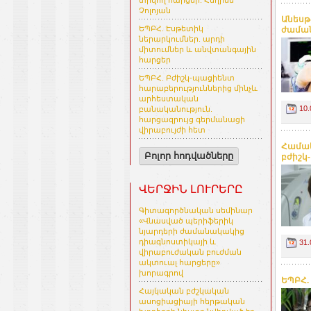
տրվող հարցեր. Հեղինե
Չոլոյան
Անեսթ
ԵՊԲՀ. Էսթետիկ
ժաման
ներարկումներ. արդի
միտումներ և անվտանգային
հարցեր
ԵՊԲՀ. Բժիշկ-պացիենտ
հարաբերություններից մինչև
արհեստական
10.
բանականություն.
հարցազրույց գերմանացի
վիրաբույժի հետ
Համակ
Բոլոր հոդվածները
բժիշկ-
ՎԵՐՋԻՆ ԼՈՒՐԵՐԸ
Գիտագործնական սեմինար
«Վնասված պերիֆերիկ
նյարդերի ժամանակակից
դիագնոստիկայի և
31.
վիրաբուժական բուժման
ակտուալ հարցերը»
խորագրով
ԵՊԲՀ.
Հայկական բժշկական
ասոցիացիայի հերթական