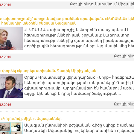
Բժշկի ընդունարանում
Միզայի
12.2016
տ ախտորոշումը` արդյունավետ բուժման գրավական. «ԷԿՈՍԵՆՍ» կ
 հիմնադիր տնօրեն Ինեսսա Նազարյան
«ԷԿՈՍԵՆՍ» ախտորոշիչ կենտրոնն առաջարկում է
հետազոտությունների լայն շրջանակ: Լաբորատոր
հետազոտություններից զատ այստեղ իրականացվու
գործիքային հետազոտություններ: Այդ մասին մեզ հետ 
Բժշկի ըն
12.2016
է փորձել «կոտրել» ստիգման. Գագիկ Միրիջանյան
Օրերս Վրաստանից վերադարձած «Նորք» հոգեբուժ
կենտրոնի պատվիրակության անդամները՝ Գագիկ 
գլխավորությամբ, արդյունավետ են համարում աշ
այցը: Այն սկիզբ է դրել համագործակցության...
Բժշկի ըն
12.2016
 «Կոչումով բժիշկ». Ավագյաններ
Ավագյան ընտանիքի բժշկական գիծը սկիզբ է առնու
Սաղաթելի Ավագյանից, ով երկար տարիներ ղեկավար