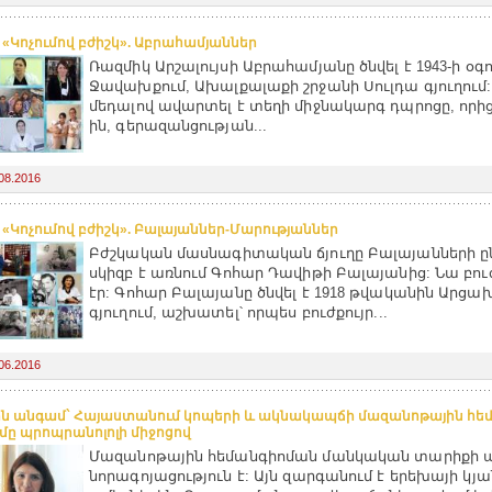
. «Կոչումով բժիշկ». Աբրահամյաններ
Ռազմիկ Արշալույսի Աբրահամյանը ծնվել է 1943-ի օգո
Ջավախքում, Ախալքալաքի շրջանի Սուլդա գյուղում:
մեդալով ավարտել է տեղի միջնակարգ դպրոցը, որից 
ին, գերազանցության...
08.2016
. «Կոչումով բժիշկ». Բալայաններ-Մարությաններ
Բժշկական մասնագիտական ճյուղը Բալայանների ը
սկիզբ է առնում Գոհար Դավիթի Բալայանից: Նա բ
էր: Գոհար Բալայանը ծնվել է 1918 թվականին Արցա
գյուղում, աշխատել՝ որպես բուժքույր...
06.2016
ն անգամ` Հայաստանում կոպերի և ակնակապճի մազանոթային հե
ւմը պրոպրանոլոլի միջոցով
Մազանոթային հեմանգիոման մանկական տարիքի 
նորագոյացություն է: Այն զարգանում է երեխայի կյ