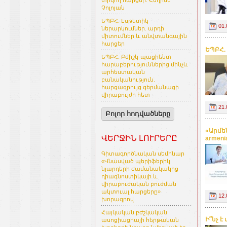
տրվող հարցեր. Հեղինե
Չոլոյան
ԵՊԲՀ. Էսթետիկ
01.
ներարկումներ. արդի
միտումներ և անվտանգային
հարցեր
ԵՊԲՀ.
ԵՊԲՀ. Բժիշկ-պացիենտ
հարաբերություններից մինչև
արհեստական
բանականություն.
հարցազրույց գերմանացի
վիրաբույժի հետ
21.
Բոլոր հոդվածները
«Արմե
ՎԵՐՋԻՆ ԼՈՒՐԵՐԸ
armeni
Գիտագործնական սեմինար
«Վնասված պերիֆերիկ
նյարդերի ժամանակակից
դիագնոստիկայի և
վիրաբուժական բուժման
ակտուալ հարցերը»
12.
խորագրով
Հայկական բժշկական
Ի՞նչ 
ասոցիացիայի հերթական