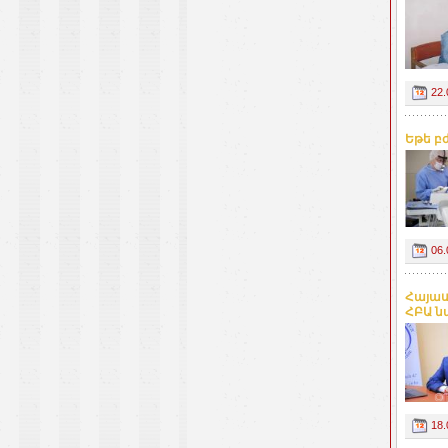
22.
Եթե բ
06.
Հայաս
ՀԲԱ ն
18.