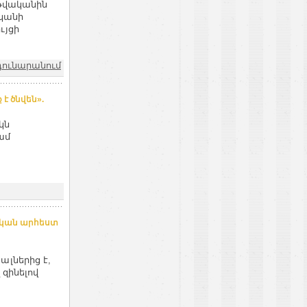
 թվականին
կանի
ւյցի
դունարանում
է ծնվեն».
կն
ամ
ական արհեստ
ալներից է,
 զինելով