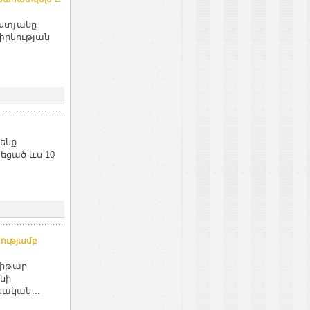
լստյանը
 փրկության
ենք
եցած ևս 10
ությամբ
խիթար
նի
ական...