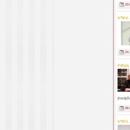
20.
ԵՊԲՀ.
24.
Բժիշկ
բազմա
06.
ԵՊԲՀ.