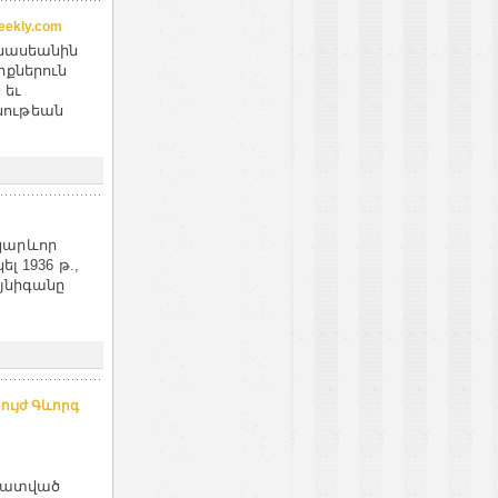
ekly.com
ինասեանին
իքներուն
 եւ
նութեան
կարևոր
լ 1936 թ.,
ոյնիգանը
ույժ Գևորգ
ահատված