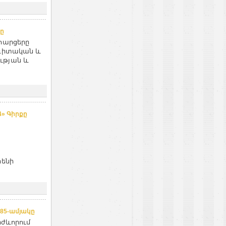
ը
հարցերը
ագիտական և
ւթյան և
4» Գիրքը
րենի
85-ամյակը
րժևորում