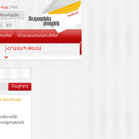
|
Հայ
Рус
Գրանցվել
Լուրեր
Հրապարակումներ
ՀՐԱՏԱՊ ԹԵՄԱ
Հաջորդ
ի Խորհրդի
տասխանի
նակչության