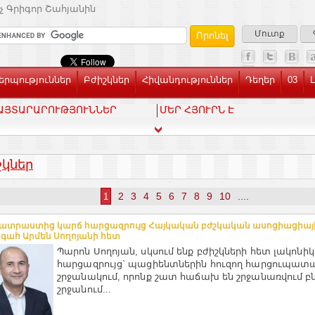
չ Գրիգոր Շահյանին
Մուտք
րպություններ
Բժիշկներ
Հիվանդություններ
Դեղեր
03
ԱՅՏԱՐԱՐՈՒԹՅՈՒՆՆԵՐ
ՄԵՐ ՀՅՈՒՐՆ Է
շկներ
2
3
4
5
6
7
8
9
10
....
1
տրաստից կարճ հարցազրույց Հայկական բժշկական ասոցիացիայ
ահ Արմեն Սողոյանի հետ
Պարոն Սողոյան, սկսում ենք բժիշկների հետ լակոնիկ
հարցազրույց` պացիենտներին հուզող հարցուպա
շրջանակում, որոնք շատ հաճախ են շրջանառվում բ
շրջանում...