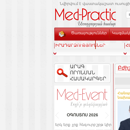
Նվիրվում է վաստակաշատ ուսուցի
Ծառայություններ
Կազմակե
Տեսասրահ
Կապ
ԻՐԱԴԱՐՁՈՒԹՅՈՒՆՆԵՐ
Հ
ԱՐԱԳ
Բժի
ՈՐՈՆՄԱՆ
ՀԱՄԱԿԱՐԳԵՐ
Հանպա
նախագ
ՕԳՈՍՏՈՍ
2026
երկ
երք
չրք
հնգ
ուրբ
շբթ
կիր