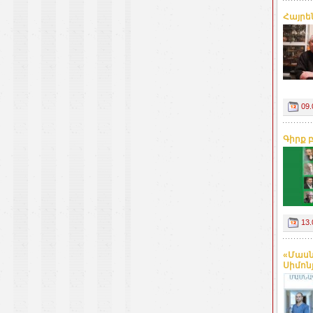
Հայրե
09.
Գիրք 
13.
«Մասն
Սիմոնյ