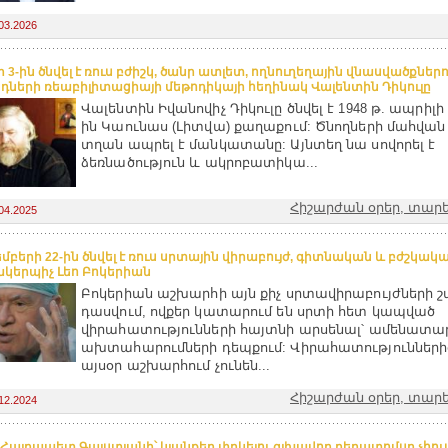
03.2026
 3-ին ծնվել է ռուս բժիշկ, ծանր ատլետ, ողնուղեղային վնասվածքներ
դների ռեաբիլիտացիայի մեթոդիկայի հեղինակ Վալենտին Դիկուլը
Վալենտին Իվանովիչ Դիկուլը ծնվել է 1948 թ. ապրիլի 
ին Կաունաս (Լիտվա) քաղաքում: Ծնողների մահվ
տղան ապրել է մանկատանը: Այնտեղ նա սովորել է
ձեռնածություն և ակրոբատիկա...
Հիշարժան օրեր, տարե
04.2025
մբերի 22-ին ծնվել է ռուս սրտային վիրաբույժ, գիտնական և բժշկակ
կերպիչ Լեո Բոկերիան
Բոկերիան աշխարհի այն քիչ սրտավիրաբույժների շ
դասվում, ովքեր կատարում են սրտի հետ կապված
վիրահատությունների հայտնի արսենալ՝ ամենատա
ախտահարումների դեպքում: Վիրահատությունների
այսօր աշխարհում չունեն...
Հիշարժան օրեր, տարե
12.2024
 Հայրապետ Գալստյանի՝ կյանքեր փրկելու գլխավոր դեղատոմսը չհու