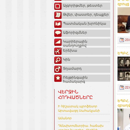
զրույ
Ալգորիթմեր, թեստեր
Թվեր, փաստեր, դեպքեր
Պատմական խրոնիկա
Աֆորիզմներ
23.
Կարիերային
սանդուղքով
Երեխա
ԵՊԲՀ.
Կին
Տղամարդ
Ռեյթինգային
համակարգ
22.
ՎԵՐՋԻՆ
ՀՈԴՎԱԾՆԵՐԸ
ԵՊԲՀ.
զբաղվ
Ի հիշատակ պրոֆեսոր
Արտավազդ Սահակյանի
Ամանոր
Դենսիտոմետրիա. հաճախ