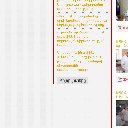
խորհրդի նիստը նվիրված էր
Առողջության համընդհանուր
ապահովագրությանը
«Բուժում է Վարդանանցը»
գրքի եռահատոր ժողովածուն
ներկայացվեց հանրությանը
03.
«Սլավմեդ»-ը Հայաստանում
առաջինն է ներդրել
ռոբոտային վիրաբուժության
ԵՊԲՀ.
համակարգ
պրոֆե
Նոյեմբերի 1-ին և 2-ին,
«Ընտանեկան բժշկություն»
թեմայով 12-րդ գիտաժողով՝
միջազգային
մասնակցությամբ։
30.
Բոլոր լուրերը
ԵՊԲՀ.
է. ԵՊ