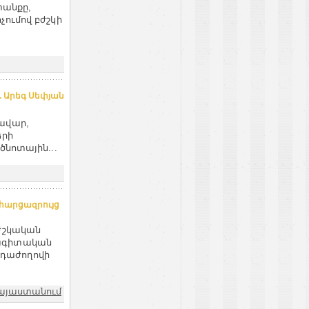
անքը,
ումով բժշկի
. Արեգ Սեփյան
ավար,
երի
ծնոտային...
հարցազրույց
բժշկական
նագիտական
դաժողովի
այաստանում