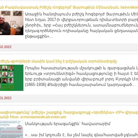
նի Բազմավաստակ Բժիշկ Հոգեբոյժ՝ Յարութիւն Մինասեան. hairenikwe
Առաջին հանդիպումս բժիշկ հոգեբոյժ Յարութիւն Մ
հետ եղաւ 2017-ի վերջաւորութեան դիմատետրի բար
շնորհիւ, երբ «Հայ բժիշկներուն, ատամնաբուժներուն
դեղագործներուն ոդիսականը հայկական ցեղասպա
ընթացքին»...
02.2022
բժիշկ-գրողների մասին կամ ինչ է բժշկական տրուենտիզմը
Որպես հասարակության մշակույթի և զարգացման 
երևույթ «տրուենտիզմ» հասկացությունը ի հայտ է եկե
երբ բրիտանացի անվանի վիրաբույժ լորդ Բյորկլի Մ
(1865-1936) Քեմբրիջի համալսարանում կարդացած...
01.2022
ագիտությունը՝ բժիշկ» շարքից. հարցազրույց «Արմենիա» ՀԲԿ վիրաբ
անի հետ. armeniamedicalcenter.am
Մանկության երազանքին` հավատարիմ
«…սա իմ կոչումն է, ես չեմ նայել գնահատված-չգն