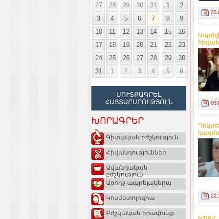
27
28
29
30
31
1
2
23.
3
4
5
6
7
8
9
10
11
12
13
14
15
16
Ապրիլի
հիվան
17
18
19
20
21
22
23
24
25
26
27
28
29
30
31
1
2
3
4
5
6
ՄՈՒՏՔԱԳՐԵԼ
ՀԱՅՏԱՐԱՐՈՒԹՅՈՒՆ
03.
ԽՈՐԱԳՐԵՐ
Դեկտե
կազմա
Գիտական բժշկություն
Հիվանդություններ
Ավանդական
բժշկություն
Առողջ ապրելակերպ
22.
Կոսմետոլոգիա
Բժշկական իրավունք
ԵՊԲՀ.