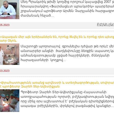
Մեդ-Պրակտիկ թիմի կողմից որոշում կայացվեց 2007
հրապարակվող «Ֆարմացևտ պրակտիկ» պարբերա
շրջանակում պրոֆեսոր Արմեն Չարչյանին հարցազրո
ժամանակ հնչած...
Բժշկի ըն
05.2023
 «Ապագան մեր այն երեխաներն են, որոնք ծնվել են և որոնք դեռ պետք 
սոր Օկոև
Մաշտոցի պողոտայով զբոսնելիս դժվար թե որևէ մե
անտարբեր անցնի ծաղկեփունջը ձեռքին սպասող կ
անհանգստությամբ լցված հայրիկների, ծննդկանի
հարազատների կողքով...
03.2023
 Վիրահատությունն առանց արվեստի և ստեղծագործության, սովոր
ԲՀ պրոֆեսոր Զարեհ Տեր-Ավետիքյան
Պրոֆեսոր Զարեհ Տեր-Ավետիքյանը Հայաստանի
առողջապահության ոլորտի, բժշկագիտության նվիրյ
որը մինչ օրս աշխատում է՝ բժշկական գիտելիքներով
ապագա բժիշկներին, փրկելով բազմաթիվ կյանքեր...