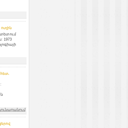
 ուղին
լտետում
: 1973
ոլոգիայի
 հետ.
:
յն
դունարանում
ցերով