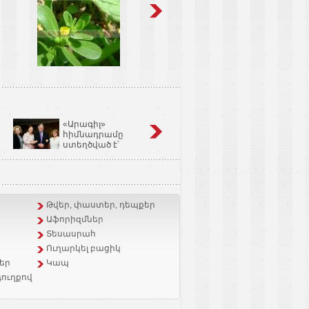
«Արագիլ»
Կոճապղպեղ
հիմնադրամը
նույնն է՝ իմբիր,
ստեղծված է՝
Ginger եւ Zingiber
օգնելու անպտղությամբ
Officinale
տառապող զույգերին.
Կարինե Թոխունց
Թվեր, փաստեր, դեպքեր
Աֆորիզմներ
Տեսասրահ
Ուղարկել բացիկ
եր
Կապ
ուղքով