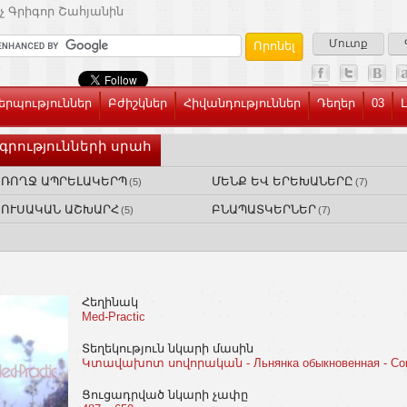
չ Գրիգոր Շահյանին
Մուտք
րպություններ
Բժիշկներ
Հիվանդություններ
Դեղեր
03
գրությունների սրահ
ԱՌՈՂՋ ԱՊՐԵԼԱԿԵՐՊ
ՄԵՆՔ ԵՎ ԵՐԵԽԱՆԵՐԸ
(5)
(7)
ԲՈՒՍԱԿԱՆ ԱՇԽԱՐՀ
ԲՆԱՊԱՏԿԵՐՆԵՐ
(5)
(7)
Հեղինակ
Med-Practic
Տեղեկություն նկարի մասին
Կտավախոտ սովորական - Льнянка обыкновенная - Common
Ցուցադրված նկարի չափը