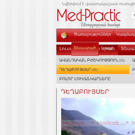
Նվիրվում է վաստակաշատ ուսուցի
Ծառայություններ
Կազմակե
Տեսասրահ
Կապ
Լուսանկարների սրահ
Տեսա
ԱՎԱՆԴԱԿԱՆ ԲԺՇԿՈՒԹՅՈՒՆ
(25)
ԴԵՂԱԲՈՒՅՍԵՐ
(85)
ԲՈԼՈՐ ԼՈՒՍԱՆԿԱՐՆԵՐԸ
ԴԵՂԱԲՈՒՅՍԵՐ