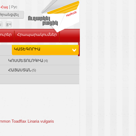
|
Հայ
Рус
Գրանցվել
Լուրեր
Հրապարակումներ
ԿԱՏԵԳՈՐԻԱ
ԿՈՍՄԵՏՈԼՈԳԻԱ
(4)
ՀԱՅԱՍՏԱՆ
(5)
 Toadflax Linaria vulgaris