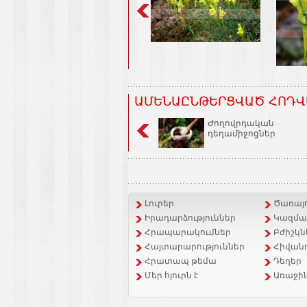
ԱՄԵՆԱԸՆԹԵՐՑՎԱԾ ՀՈԴՎ
Ժողովրդական
դեղամիջոցներ
Լուրեր
Ծառայո
Իրադարձություններ
Կազմակ
Հրապարակումներ
Բժիշկն
Հայտարարություններ
Հիվանդ
Հրատապ թեմա
Դեղեր
Մեր հյուրն է
Առաջին