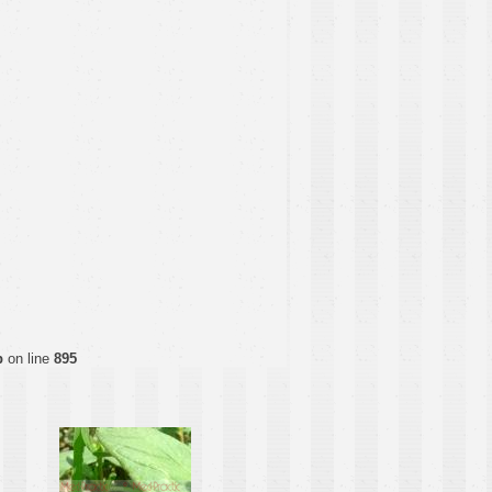
p
on line
895