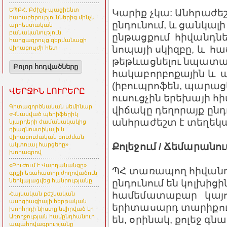
ԵՊԲՀ. Բժիշկ-պացիենտ
Կարիք չկա: Անհրաժե
հարաբերություններից մինչև
ընդունում, և ցանկալ
արհեստական
բանականություն.
ընթացքում հիվանդնե
հարցազրույց գերմանացի
նոպայի սկիզբը, և հ
վիրաբույժի հետ
թեթևացնելու նպատակ
Բոլոր հոդվածները
հակաբորբոքային և 
(իբուպրոֆեն, պարաց
ՎԵՐՋԻՆ ԼՈՒՐԵՐԸ
ուսուցչին երեխայի հ
Գիտագործնական սեմինար
վիճակը դեղորայք ընդ
«Վնասված պերիֆերիկ
անհրաժեշտ է տեղեկա
նյարդերի ժամանակակից
դիագնոստիկայի և
վիրաբուժական բուժման
Քոլեջում / Ճեմարանու
ակտուալ հարցերը»
խորագրով
«Բուժում է Վարդանանցը»
ՊՀ տառապող հիվանդ
գրքի եռահատոր ժողովածուն
ընդունում են կոլխիցի
ներկայացվեց հանրությանը
համեմատաբար կայու
Հայկական բժշկական
ասոցիացիայի հերթական
երիտասարդ տարիքու
խորհրդի նիստը նվիրված էր
Առողջության համընդհանուր
են, օրինակ, քոլեջ գն
ապահովագրությանը