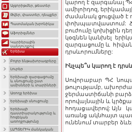
կարող է զարգանալ Պ
Ալգորիթմեր, թեստեր
ամիլոիդոզ, երիկամայ
Թվեր, փաստեր, դեպքեր
ժամանակ ցուցված է 
փոխպատվաստում: Ճի
Պատմական խրոնիկա
բուժումը կոխիցին դեղ
Աֆորիզմներ
կօգնեն կանխել երիկ
Կարիերային
զարգացումը և հիվան
սանդուղքով
դրսևորումները:
Երեխա
Բոլոր ենթախորագրերը
Ինչպե՞ս կարող է դրս
Լուրեր
Երեխայի զարգացումը
Սովորաբար ՊՀ նոպան
և սնուցումը ըստ
ամիսների և տարիների
թուլությամբ, ախորժ
ջերմաստիճանի բարձր
Առողջ երեխա
որովայնային և կրծք
Երեխայի սնուցումը
հոդացավերով: Այն կ
Երեխայի
դաստիարակությունը և
առանց ակնհայտ պատ
հոգեկան
ունենում տարբեր ձևե
առողջությունը
ԼԱՊՏԵՐԻԿ մանկական