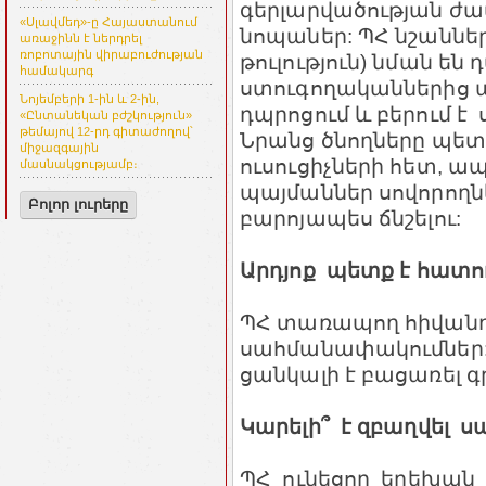
գերլարվածության ժ
«Սլավմեդ»-ը Հայաստանում
նոպաներ: ՊՀ նշաններ
առաջինն է ներդրել
ռոբոտային վիրաբուժության
թուլություն) նման ե
համակարգ
ստուգողականներից ա
Նոյեմբերի 1-ին և 2-ին,
դպրոցում և բերում է
«Ընտանեկան բժշկություն»
թեմայով 12-րդ գիտաժողով՝
Նրանց ծնողները պետ
միջազգային
ուսուցիչների հետ, 
մասնակցությամբ։
պայմաններ սովորողն
Բոլոր լուրերը
բարոյապես ճնշելու:
Արդյոք պետք է հատ
ՊՀ տառապող հիվանդ
սահմանափակումներ: 
ցանկալի է բացառել գր
Կարելի՞ է զբաղվել ս
ՊՀ ունեցող երեխան 