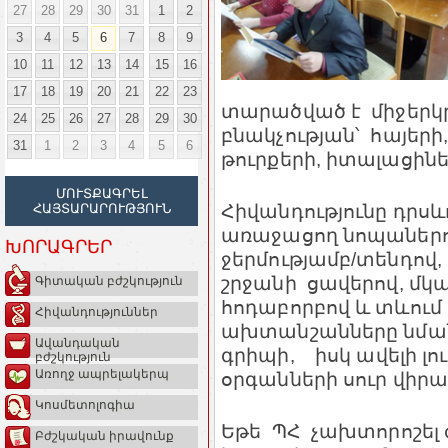
27
28
29
30
31
1
2
3
4
5
6
7
8
9
10
11
12
13
14
15
16
17
18
19
20
21
22
23
տարածված է միջեր
24
25
26
27
28
29
30
բնակչության՝ հայերի,
31
1
2
3
4
5
6
թուրքերի, իտալացինե
ՄՈՒՏՔԱԳՐԵԼ
Հիվանդությունը դրս
ՀԱՅՏԱՐԱՐՈՒԹՅՈՒՆ
առաջացող նոպաներով,
ԽՈՐԱԳՐԵՐ
ջերմությամբ/տենդով
շրջանի ցավերով, մկ
Գիտական բժշկություն
հոդաբորբով և տևում ե
Հիվանդություններ
ախտանշանները նման 
Ավանդական
գրիպի, իսկ ավելի լու
բժշկություն
Առողջ ապրելակերպ
օրգանների սուր վիրա
Կոսմետոլոգիա
Եթե ՊՀ չախտորոշել
Բժշկական իրավունք