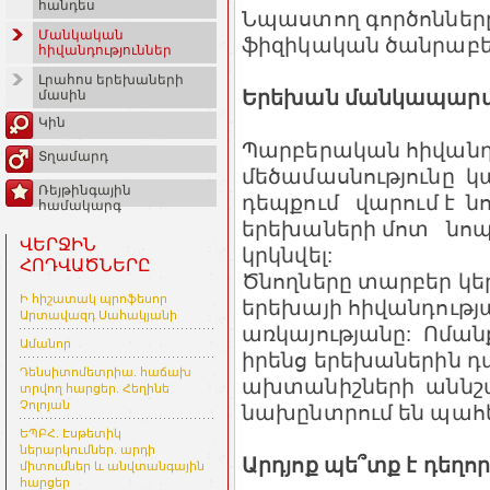
հանդես
Նպաստող գործոնները
Մանկական
ֆիզիկական ծանրաբեռ
հիվանդություններ
Լրահոս երեխաների
Երեխան մանկապարտե
մասին
Կին
Պարբերական հիվան
Տղամարդ
մեծամասնությունը կ
Ռեյթինգային
դեպքում վարում է նո
համակարգ
երեխաների մոտ նոպ
ՎԵՐՋԻՆ
կրկնվել:
ՀՈԴՎԱԾՆԵՐԸ
Ծնողները տարբեր կե
Ի հիշատակ պրոֆեսոր
երեխայի հիվանդությ
Արտավազդ Սահակյանի
առկայությանը: Ոմանք
Ամանոր
իրենց երեխաներին դպ
Դենսիտոմետրիա. հաճախ
ախտանիշների աննշ
տրվող հարցեր. Հեղինե
Չոլոյան
նախընտրում են պահե
ԵՊԲՀ. Էսթետիկ
ներարկումներ. արդի
Արդյոք պե՞տք է դեղո
միտումներ և անվտանգային
հարցեր