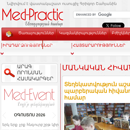
Նվիրվում է վաստակաշատ ուսուցիչ Գրիգոր Շահյանին
Ծառայություններ
Կազմակերպություններ
Բժիշկնե
Տեսասրահ
Կապ
ԻՐԱԴԱՐՁՈՒԹՅՈՒՆՆԵՐ
ՀԱՅՏԱՐԱՐՈՒԹՅՈՒՆՆԵՐ
ԱՐԱԳ
ՄԱՆԿԱԿԱՆ ՀԻՎԱ
ՈՐՈՆՄԱՆ
ՀԱՄԱԿԱՐԳԵՐ
Տեղեկատվություն աշ
պարբերական հիվանդու
համար
ՕԳՈՍՏՈՍ
2026
երկ
երք
չրք
հնգ
ուրբ
շբթ
կիր