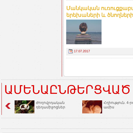
Մանկական ուռուցքաբ
երեխաների և ծնողների 
17.07.2017
ԱՄԵՆԱԸՆԹԵՐՑՎԱԾ
Ժողովրդական
Հղիություն. 4-ր
դեղամիջոցներ
ամիս