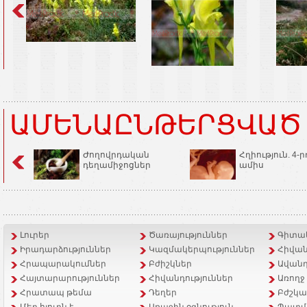
ԱՄԵՆԱԸՆԹԵՐՑՎԱԾ
Ժողովրդական
Հղիություն. 4-ր
դեղամիջոցներ
ամիս
Լուրեր
Ծառայություններ
Գիտակ
Իրադարձություններ
Կազմակերպություններ
Հիվան
Հրապարակումներ
Բժիշկներ
Ավանդ
Հայտարարություններ
Հիվանդություններ
Առողջ
Հրատապ թեմա
Դեղեր
Բժշկա