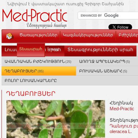
Նվիրվում է վաստակաշատ ուսուցիչ Գրիգոր Շահյանին
Ծառայություններ
Կազմակերպություններ
Բժիշկնե
Տեսասրահ
Կապ
Լուսանկարների սրահ
Տեսագրությունների սրահ
ԱՎԱՆԴԱԿԱՆ ԲԺՇԿՈՒԹՅՈՒՆ
ԱՌՈՂՋ ԱՊՐԵԼԱԿԵՐՊ
(25)
(5)
ԴԵՂԱԲՈՒՅՍԵՐ
ԲՈՒՍԱԿԱՆ ԱՇԽԱՐՀ
(85)
(5)
ԲՈԼՈՐ ԼՈՒՍԱՆԿԱՐՆԵՐԸ
ԴԵՂԱԲՈՒՅՍԵՐ
Հեղինակ
Med-Practic
Տեղեկությ
Դանդուռ բան
oleracea L.