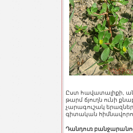
Ըստ հավատալիքի, ան
թարմ ճյուղն ունի քնա
չարագուշակ երազներ
գիտական հիմնավորու
Դանդուռ բանջարանո