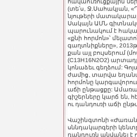
հակաուռուցքային նե
(տե՛ս, Ջ.Սահակյան, 
նյութերի մատակարար
Սակայն ԱՄՆ գիտնակա
պարունակում է հակա
«քնի հորմոն»՝ մելատո
գաղտնիքները», 2013թ.
քան այլ բույսերում (մ
(C13H16N2O2) արտադր
կոնաձեւ գեղձում: Գ
ժամից, տարվա եղանա
հորմոնը կարգավորում 
աճի ընթացքը: Ամառա
գիշերները կարճ են, 
ու դանդուռի աճի ընթ
Վաշինգտոնի «Ժառան
սննդակարգերի կենտր
դանդուռն անվանել է