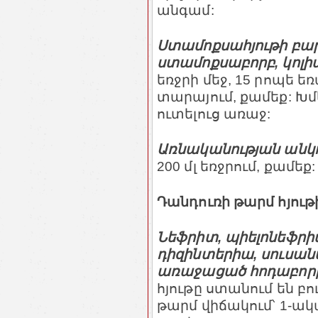
անգամ:
Ստամոքսահյութի բարձ
ստամոքսաբորբ, կոլի
եռջրի մեջ, 15 րոպե ե
տարայում, քամեք: Խմե
ուտելուց առաջ:
Առնականության անկո
200 մլ եռջրում, քամեք
Դանդուռի թարմ հյութ
Նեֆրիտ, պիելոնեֆրի
դիզինտերիա, սուսան
առաջացած հոդաբորբ,
հյութը ստանում են բո
թարմ վիճակում՝ 1-ակա