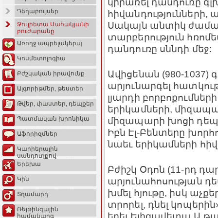
կիրառել դանդուռը գլ
Դեղաբույսեր
հիվանդությունների, ա
Սակայն անտիկ ժաման
Ջուլիետա Սահակյանի
բուժարանը
տարբերություն հռոմե
Առողջ ապրելակերպ
դանդուռը սննդի մեջ:
Կոսմետոլոգիա
Ավիցենան (980-1037) գ
Բժշկական իրավունք
արյունարգել հատկութ
Ալգորիթմեր, թեստեր
լյարդի բորբոքումներ
Թվեր, փաստեր, դեպքեր
երիկամների, միզապա
միզապարի խոցի դեպք
Պատմական խրոնիկա
Իբն Էլ-Բենտերը խորհո
Աֆորիզմներ
նաեւ երիկամների հի
Կարիերային
սանդուղքով
Երեխա
Բժիշկ Օդոն (11-րդ դար
արյունահոսության դե
Կին
խմել հյութը, իսկ աչք
Տղամարդ
տրորել, դնել կոպերին
Ռեյթինգային
եղել Ելիզավետա Ա թագ
համակարգ