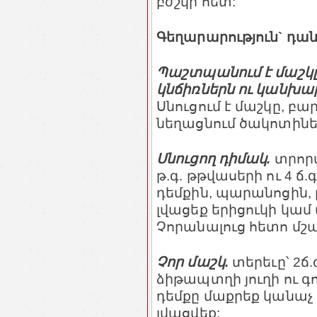
բժշկի հետ:
Գեղարարություն` դան
Պաշտպանում է մաշկը 
կնճիռներն ու կանխա
Սնուցում է մաշկը, բ
նեղացնում ծակոտիներ
Սնուցող դիմակ.
տրորա
թ.գ. թթվասերի ու 4 ճ
դեմքին, պարանոցին,
լվացեք երիցուկի կամ
Չորանալուց հետո մշա
Չոր մաշկ.
տերեւը՝ 2ճ.
ձիթապտղի յուղի ու գո
դեմքը մաքրեք կանաչ 
լվացվեք: