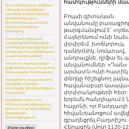
հատկությունների մա
Գիտագործնական սեմինար
«Վնասված պերիֆերիկ
նյարդերի ժամանակակից
Բույսի գիտական
դիագնոստիկայի և
անվանումը բառացիո
վիրաբուժական բուժման
ակտուալ հարցերը»
թարգմանվում է՝ «դռն
խորագրով
Հայերենում ունի նաեւ
Հայկական բժշկական
փրփրեմ, խոճկորուկ,
ասոցիացիայի հերթական
խորհրդի նիստը նվիրված էր
դանդռնիկ, նուկտավ,
Առողջության համընդհանուր
ապահովագրությանը
անդրաքնե, ղրֆա եւ ա
անվանումներ: «Դան»
«Բուժում է Վարդանանցը»
գրքի եռահատոր ժողովածուն
արմատն ունի հատիկ 
ներկայացվեց հանրությանը
փեղկը հիշեցնող լայն
«Սլավմեդ»-ը Հայաստանում
հավանաբար կապված է
առաջինն է ներդրել
ռոբոտային վիրաբուժության
փրփրանյութերի հետ:
համակարգ
երբեմն հանդիպում է ն
Նոյեմբերի 1-ին և 2-ին,
«Ընտանեկան բժշկություն»
հայտնի, որ Բաղդադի
թեմայով 12-րդ գիտաժողով՝
հիվանդանոցում ավելի
միջազգային
մասնակցությամբ։
զբաղեցրել Բաղտիշու 
Հերացին (մոտ 1120-12
Բոլոր լուրերը