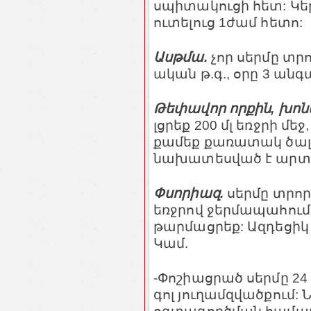
սպիտակուցի հետ: Կեր
ուտելուց 1ժամ հետո:
Ասթմա.
չոր սերմը տրո
ական թ.գ., օրը 3 անգ
Թեփավոր որքին, խոն
լցրեք 200 մլ եռջրի մե
քամեք քառատակ ծալ
նախատեսված է արտ
Փսորիազ.
սերմը տրորե
եռջրով ջերմապահում
թարմացրեք: Ազդեցիկ մ
Կամ.
-Փոշիացրած սերմը 2
գոլ յուղամզվածքում