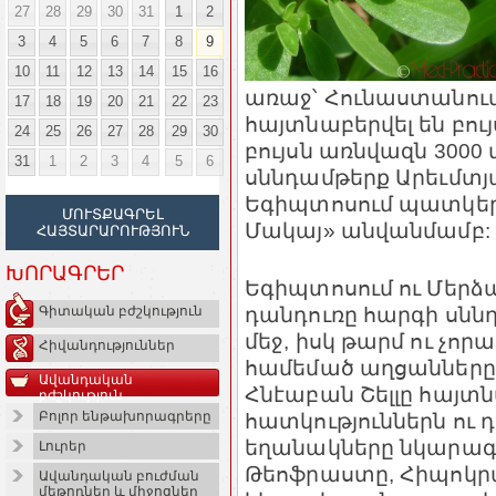
27
28
29
30
31
1
2
3
4
5
6
7
8
9
10
11
12
13
14
15
16
առաջ՝ Հունաստանու
17
18
19
20
21
22
23
հայտնաբերվել են բույ
24
25
26
27
28
29
30
բույսն առնվազն 3000
31
1
2
3
4
5
6
սննդամթերք Արեւմտյ
Եգիպտոսում պատկերե
ՄՈՒՏՔԱԳՐԵԼ
Մակայ» անվանմամբ:
ՀԱՅՏԱՐԱՐՈՒԹՅՈՒՆ
ԽՈՐԱԳՐԵՐ
Եգիպտոսում ու Մերձավ
դանդուռը հարգի սննդ
Գիտական բժշկություն
մեջ, իսկ թարմ ու չոր
Հիվանդություններ
համեմած աղցանները 
Ավանդական
Հնէաբան Շելլը հայտն
բժշկություն
հատկություններն ո
Բոլոր ենթախորագրերը
եղանակները նկարագ
Լուրեր
Թեոֆրաստը, Հիպոկրատ
Ավանդական բուժման
մեթոդներ և միջոցներ