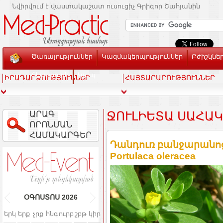
Նվիրվում է վաստակաշատ ուսուցիչ Գրիգոր Շահյանին
Ծառայություններ
Կազմակերպություններ
Բժիշկնե
Տեսասրահ
Կապ
ԻՐԱԴԱՐՁՈՒԹՅՈՒՆՆԵՐ
ՀԱՅՏԱՐԱՐՈՒԹՅՈՒՆՆԵՐ
ԱՐԱԳ
ՋՈՒԼԻԵՏԱ ՍԱՀԱ
ՈՐՈՆՄԱՆ
ՀԱՄԱԿԱՐԳԵՐ
Դանդուռ բանջարանոցա
Portulaca oleracea
ՕԳՈՍՏՈՍ
2026
երկ
երք
չրք
հնգ
ուրբ
շբթ
կիր