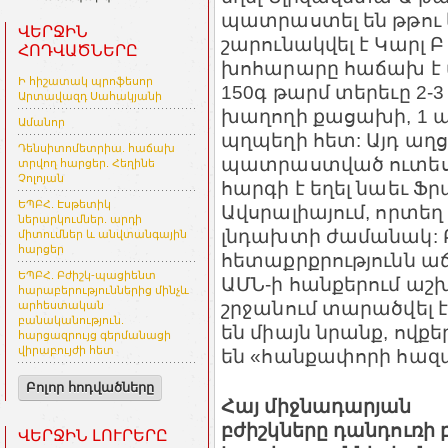
պատրաստել են թթու 
ՎԵՐՋԻՆ
շարունակվել է Կարլ Բ 
ՀՈԴՎԱԾՆԵՐԸ
խոհարարը հաճախ է 
Ի հիշատակ պրոֆեսոր
150գ թարմ տերեւը 2-3 
Արտավազդ Սահակյանի
խաղողի քացախի, 1 ա
Ամանոր
պղպեղի հետ: Այդ աղց
Դենսիտոմետրիա. հաճախ
պատրաստված ուտեստ
տրվող հարցեր. Հեղինե
Չոլոյան
հարգի է եղել նաեւ Ֆրա
ԵՊԲՀ. Էսթետիկ
Ավսրալիայում, որտե
ներարկումներ. արդի
լնդախտի ժամանակ: Բ
միտումներ և անվտանգային
հարցեր
հետաքրքրությունն աճ
ԵՊԲՀ. Բժիշկ-պացիենտ
ԱՄՆ-ի հանքերում աշ
հարաբերություններից մինչև
շրջանում տարածվել է
արհեստական
բանականություն.
են միայն նրանք, ովքե
հարցազրույց գերմանացի
վիրաբույժի հետ
են «հանքափորի հազար»
Բոլոր հոդվածները
Հայ միջնադարյան
բժիշկները դանդուռի 
ՎԵՐՋԻՆ ԼՈՒՐԵՐԸ