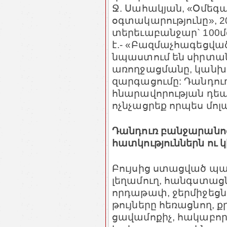
Ջ. Սահակյան, «Օմեգ
օգտակարությունը», 2
տերեւաբանջար` 100մգ
է.- «Բազմաչհագեցվ
նպաստում են սիրտա
առողջացմանը, կանխա
զարգացումը: Դանդու
հնարավորության դեպքո
ոչնչացրեք որպես մո
Դանդուռ բանջարանո
հատկություններն ու 
Բույսից ստացված պա
լեղամուղ, հանգստացն
որդաթափ, ջերմիջեցն
թույները հեռացնող, 
ցավամոքիչ, հակաբոր