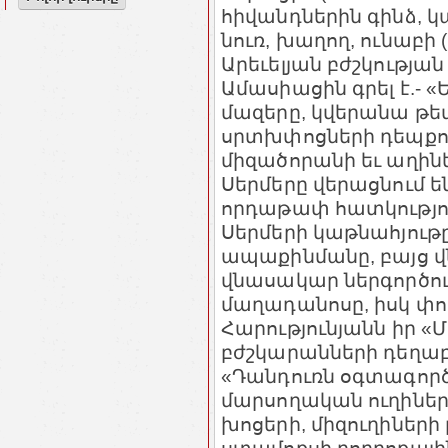
հիվանդներին գինձ, կ
նուռ, խաղող, ունաբի 
Արեւելյան բժշկության
Ամասիացին գրել է.- 
մազերը, կվերանա թեփ
սրտխփոցների դեպքում:
միզածորանի եւ աղին
Սերմերը վերացնում ե
որդաթափ հատկություն
Սերմերի կաթնահյութը
ապաքինմանը, բայց վ
վնասակար ներգործութ
մաղադանոսը, իսկ փոխ
Հարությունյանն իր 
բժշկարանների դեղաբույ
«Դանդուռն օգտագործե
մարսողական ուղիներ
խոցերի, միզուղիների 