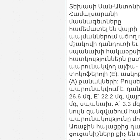
Տեխասի Սան-Անտոնի
Համալսարանի
մասնագետները
համեմատել են վայրի
պայմաններում աճող 
մշակովի դանդուռի եւ
սպանախի հակաօքս
հատկություններն ըս
պարունակվող ալֆա-
տոկոֆերոլի (E), ասկ
(A) քանակների: Բույս
պարունակվում է. դանդ
26.6 մգ, E` 22.2 մգ, վայ
մգ, սպանախ. A` 3.3 մգ,
նույն զանգվածում 
պարունակությունը մ
Առաջին հայացքից դա
ցուցանիշները քիչ են 