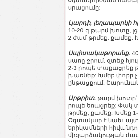
օգտագործման համար,
սրացումը:
Լյարդի, լեղապարկի հ
10-20 գ թարմ խոտը, լց
2 ժամ թրմեք, քամեք: Խմ
Սպիտակաթորանք.
4
սառը ջրում, զտեք հյո
2-3 րոպե տաքացրեք թ
խառնեք: Խմեք փոքր 
ընթացքում: Շարունակ
Արթրիտ.
թարմ խոտը՝ 1ճ
րոպե եռացրեք: Փակ 
թրմեք, քամեք: Խմեք 1
Օգտակար է նաեւ այտ
երիկամների հիվանդո
միզարձակության ժամա