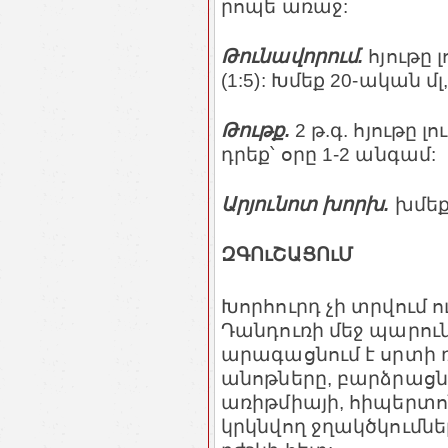
րոպե առաջ:
Թունավորում.
հյութը 
(1:5): Խմեք 20-ական մլ
Թութք.
2 թ.գ. հյութը լ
դրեք՝ օրը 1-2 անգամ:
Արյունոտ խորխ.
խմեք 
ԶԳՈւՇԱՑՈւՄ
Խորհուրդ չի տրվում ո
Դանդուռի մեջ պարու
արագացնում է սրտի 
անոթները, բարձրացնո
առիթմիայի, հիպերտո
կրկնվող ջղակծկումնե