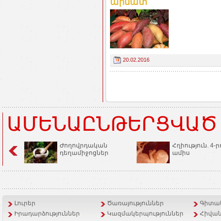
արմատ
20.02.2016
ԱՄԵՆԱԸՆԹԵՐՑՎԱԾ
Ժողովրդական
Հղիություն. 4-ր
դեղամիջոցներ
ամիս
Լուրեր
Ծառայություններ
Գիտակ
Իրադարձություններ
Կազմակերպություններ
Հիվան