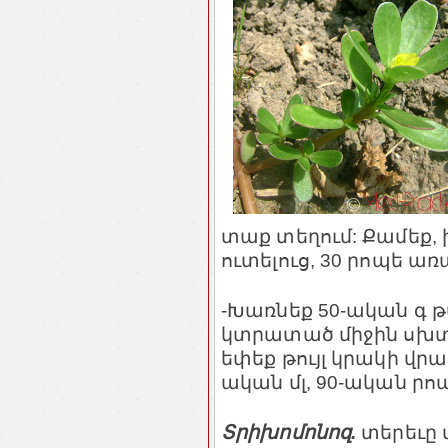
տաք տեղում: Քամեք, 
ուտելուց, 30 րոպե առ
-Խառնեք 50-ական գ թ
կտրատած միջին սխտոր,
եփեք թույլ կրակի վրա
ական մլ, 90-ական րո
Տրիխոմոնոզ.
տերեւը 