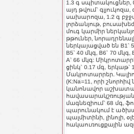
1.3 գ սպիտակուցներ, 
այդ թվում` գլյուկոզ
սախարոզա, 1.2 գ բջջ
լորձանյութ, բուսախեժ,
մուգ կարմիր ներկանյ
թթուներ, նորադրենալի
ներկայացված են B1` 50 
B5` 40 մկգ, B6` 70 մկգ,
A` 66 մկգ: Միկրոտարրե
ցինկ` 0.17 մգ, երկաթ` 1
Մակրոտարրեր. Կալիում
(K:Na=11, որի շնորհի
կանոնավոր աշխատան
հավասարակշռության 
մագնեզիում` 68 մգ, ֆո
պարունակում է ածխա
պալմիտինի, լինոլի, 
հակաուռուցքային ազդ