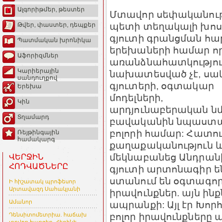
Ալգորիթմեր, թեստեր
Մտավոր սեփականու
պետի տեղակալի խոս
Թվեր, փաստեր, դեպքեր
գյուտի գրանցման հա
Պատմական խրոնիկա
երեխաների համար ո
Աֆորիզմներ
առանձնահատկությու
Կարիերային
նախատեսված չէ, սա
սանդուղքով
գյուտերի, օգտակար
Երեխա
մոդելների,
Կին
արդյունաբերական նմ
Տղամարդ
բավականին նպաստավ
բոլորի համար: Հատո
Ռեյթինգային
համակարգ
քաղաքականություն ևս
մեկնաբանեց Անդրանի
ՎԵՐՋԻՆ
ՀՈԴՎԱԾՆԵՐԸ
գյուտի արտոնագիր 
ստանում են օգտագո
Ի հիշատակ պրոֆեսոր
Արտավազդ Սահակյանի
իրավունքներ. այն ինք
Ամանոր
ապրանքի: Այլ էր Խոր
բոլոր իրավունքները 
Դենսիտոմետրիա. հաճախ