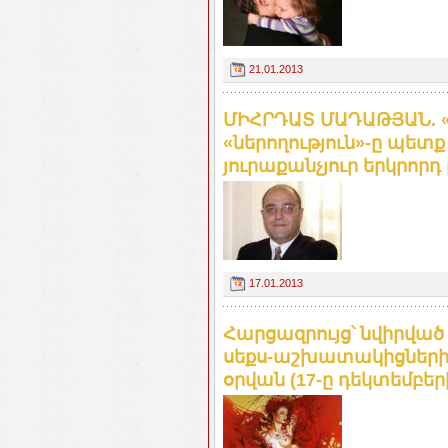
21.01.2013
ՄԻՀՐԴԱՏ ՄԱԴԱԹՅԱՆ. «Շ
«ներողություն»-ը պետ
յուրաքանչյուր երկրորդ
17.01.2013
Հարցազրույց՝ նվիրված
սեքս-աշխատակիցների
օրվան (17-ը դեկտեմբեր