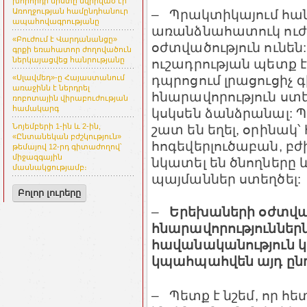
խորհրդի նիստը նվիրված էր
– Պրակտիկայում հան
Առողջության համընդհանուր
ապահովագրությանը
առանձնահատուկ ուժե
«Բուժում է Վարդանանցը»
օժտվածություն ունեն
գրքի եռահատոր ժողովածուն
ներկայացվեց հանրությանը
ուշադրության պետք 
դպրոցում լրացուցիչ 
«Սլավմեդ»-ը Հայաստանում
առաջինն է ներդրել
հնարավորություն ստ
ռոբոտային վիրաբուժության
համակարգ
կսկսեն ձանձրանալ: 
շատ են եղել, օրինակ՝
Նոյեմբերի 1-ին և 2-ին,
«Ընտանեկան բժշկություն»
հոգեվերլուծաբան, բժի
թեմայով 12-րդ գիտաժողով՝
միջազգային
նկատել են ծնողները
մասնակցությամբ։
պայմաններ ստեղծել:
Բոլոր լուրերը
–
Երեխաների օժտվ
հնարավորություններն 
հավանականություն կ
կպահպահվեն այդ ընդ
– Պետք է նշեմ, որ հ