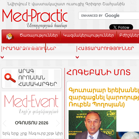
Նվիրվում է վաստակաշատ ուսուցիչ Գրիգոր Շահյանին
Ծառայություններ
Կազմակերպություններ
Բժիշկնե
Տեսասրահ
Կապ
ԻՐԱԴԱՐՁՈՒԹՅՈՒՆՆԵՐ
ՀԱՅՏԱՐԱՐՈՒԹՅՈՒՆՆԵՐ
ԱՐԱԳ
ՀՈԳԵԲԱՆԻ ՄՈՏ
ՈՐՈՆՄԱՆ
ՀԱՄԱԿԱՐԳԵՐ
Գյուտարար երեխաներ
զարգացնել կարողությ
Ռուբեն Պողոսյան)
ՕԳՈՍՏՈՍ
2026
երկ
երք
չրք
հնգ
ուրբ
շբթ
կիր