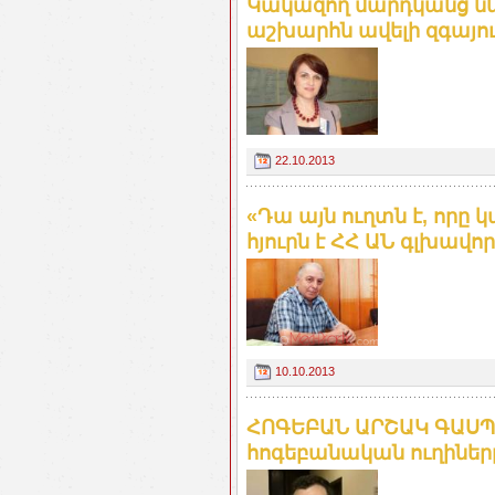
Կակազող մարդկանց նկ
աշխարհն ավելի զգայու
22.10.2013
«Դա այն ուղտն է, որը կ
հյուրն է ՀՀ ԱՆ գլխավո
10.10.2013
ՀՈԳԵԲԱՆ ԱՐՇԱԿ ԳԱՍՊ
հոգեբանական ուղիներ