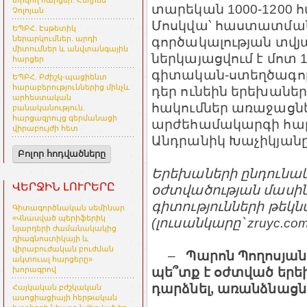
տրվող հարցեր. Հեղինե
տարեկան 1000-1200 
Չոլոյան
Մոսկվա՝ հաստատման
ԵՊԲՀ. Էսթետիկ
գործակալության տվյ
ներարկումներ. արդի
միտումներ և անվտանգային
ներկայացվում է մոտ 
հարցեր
գիտական-ստեղծագոր
ԵՊԲՀ. Բժիշկ-պացիենտ
հարաբերություններից մինչև
դեր ունեին երեխան
արհեստական
հակումներ առաջացնե
բանականություն.
հարցազրույց գերմանացի
արժեհամակարգի հարց 
վիրաբույժի հետ
Անդրանիկ Խաչիկյանը
Բոլոր հոդվածները
Երեխաների ընդունակ
ՎԵՐՋԻՆ ԼՈՒՐԵՐԸ
օժտվածության մասին
գիտությունների թեկն
Գիտագործնական սեմինար
«Վնասված պերիֆերիկ
(լուսանկարը՝ zruyc.co
նյարդերի ժամանակակից
դիագնոստիկայի և
վիրաբուժական բուժման
–
Պարոն Պողոսյան,
ակտուալ հարցերը»
պե՞տք է օժտված երե
խորագրով
դարձնել, առանձնացնե
Հայկական բժշկական
ասոցիացիայի հերթական