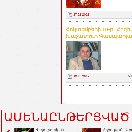
17.12.2012
Հոկտեմբերի 10-ը` Հոգ
Խաչատուր Գասպարյա
Հ
10.10.2012
ԱՄԵՆԱԸՆԹԵՐՑՎԱԾ
Ժողովրդական
Հղիություն. 4-ր