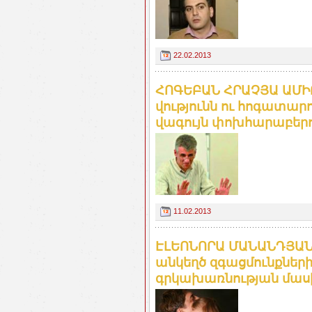
22.02.2013
ՀՈԳԵԲԱՆ ՀՐԱՉՅԱ ԱՄԻՐՅ
վու­թյունն ու հո­գա­տա­րո
վա­գույն փոխ­հա­րա­բե­րո
11.02.2013
ԷԼԵՈՆՈՐԱ ՄԱՆԱՆԴՅԱՆ,
անկեղծ զգացմունքների
գրկախառնության մաս