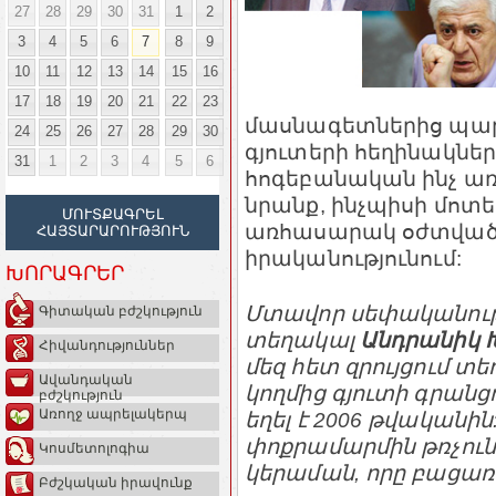
27
28
29
30
31
1
2
3
4
5
6
7
8
9
10
11
12
13
14
15
16
17
18
19
20
21
22
23
մասնագետներից պարզ
24
25
26
27
28
29
30
գյուտերի հեղինակներ
31
1
2
3
4
5
6
հոգեբանական ինչ առ
նրանք, ինչպիսի մոտե
ՄՈՒՏՔԱԳՐԵԼ
առհասարակ օժտված 
ՀԱՅՏԱՐԱՐՈՒԹՅՈՒՆ
իրականությունում:
ԽՈՐԱԳՐԵՐ
Մտավոր սեփականութ
Գիտական բժշկություն
տեղակալ
Անդրանիկ 
Հիվանդություններ
մեզ հետ զրույցում 
Ավանդական
կողմից գյուտի գրան
բժշկություն
Առողջ ապրելակերպ
եղել է 2006 թվականին
փոքրամարմին թռչու
Կոսմետոլոգիա
կերաման, որը բացառո
Բժշկական իրավունք