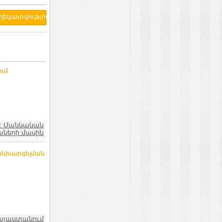
ում
: Մանկական
աների մասին
կանխարգելման
այաստանում