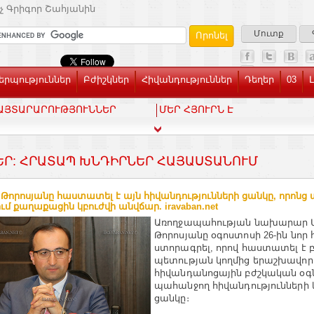
չ Գրիգոր Շահյանին
Մուտք
րպություններ
Բժիշկներ
Հիվանդություններ
Դեղեր
03
ԱՅՏԱՐԱՐՈՒԹՅՈՒՆՆԵՐ
ՄԵՐ ՀՅՈՒՐՆ Է
ԵՐ: ՀՐԱՏԱՊ ԽՆԴԻՐՆԵՐ ՀԱՅԱՍՏԱՆՈՒՄ
 Թորոսյանը հաստատել է այն հիվանդությունների ցանկը, որոնց
ւմ քաղաքացին կբուժվի անվճար. iravaban.net
Առողջապահության նախարար 
Թորոսյանը օգոստոսի 26-ին նոր
ստորագրել, որով հաստատել է 
պետության կողմից երաշխավո
հիվանդանոցային բժշկական օգն
պահանջող հիվանդությունների 
ցանկը։