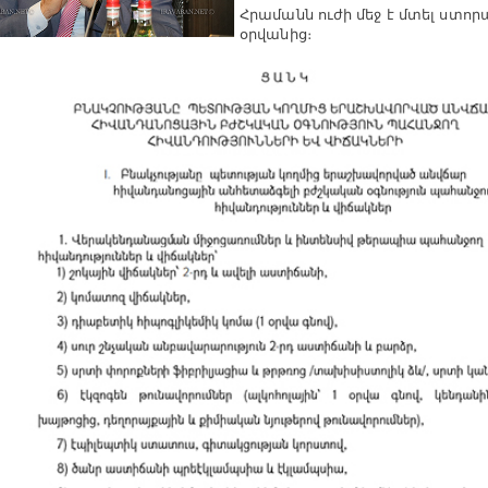
Հրամանն ուժի մեջ է մտել ստո
օրվանից։