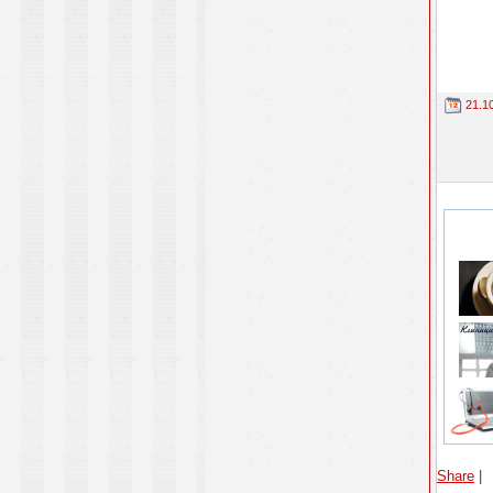
21.1
Share
|