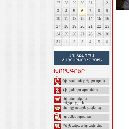
27
28
29
30
31
1
2
3
4
5
6
7
8
9
10
11
12
13
14
15
16
17
18
19
20
21
22
23
24
25
26
27
28
29
30
31
1
2
3
4
5
6
ՄՈՒՏՔԱԳՐԵԼ
ՀԱՅՏԱՐԱՐՈՒԹՅՈՒՆ
ԽՈՐԱԳՐԵՐ
Գիտական բժշկություն
Հիվանդություններ
Ավանդական
բժշկություն
Առողջ ապրելակերպ
Կոսմետոլոգիա
Բժշկական իրավունք