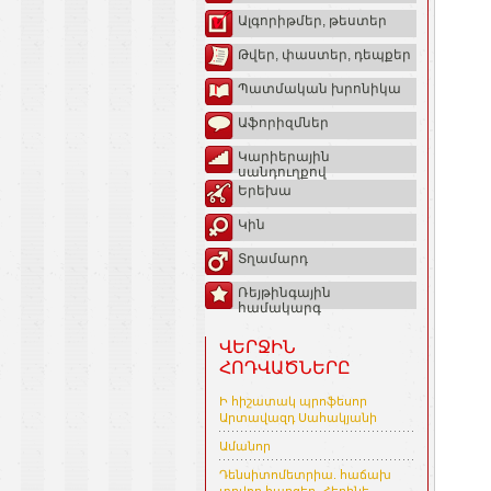
Ալգորիթմեր, թեստեր
Թվեր, փաստեր, դեպքեր
Պատմական խրոնիկա
Աֆորիզմներ
Կարիերային
սանդուղքով
Երեխա
Կին
Տղամարդ
Ռեյթինգային
համակարգ
ՎԵՐՋԻՆ
ՀՈԴՎԱԾՆԵՐԸ
Ի հիշատակ պրոֆեսոր
Արտավազդ Սահակյանի
Ամանոր
Դենսիտոմետրիա. հաճախ