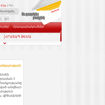
|
Հայ
Рус
Գրանցվել
Լուրեր
Հրապարակումներ
ՀՐԱՏԱՊ ԹԵՄԱ
 առկայության
Արսեն
 հրաման է
բնակչությանը
րված անվճար
ություն
և վիճակների