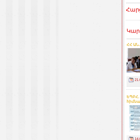
Հար
Կար
ՀՀ ԱՆ
21.
ԵՊԲՀ.
հիմնա
14.