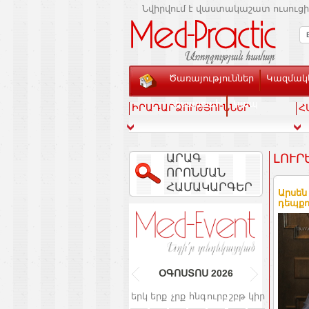
Նվիրվում է վաստակաշատ ուսուցի
Ծառայություններ
Կազմակե
Տեսասրահ
Կապ
ԻՐԱԴԱՐՁՈՒԹՅՈՒՆՆԵՐ
Հ
ԱՐԱԳ
ԼՈՒՐ
ՈՐՈՆՄԱՆ
ՀԱՄԱԿԱՐԳԵՐ
Արսեն
դեպքո
ՕԳՈՍՏՈՍ
2026
երկ
երք
չրք
հնգ
ուրբ
շբթ
կիր