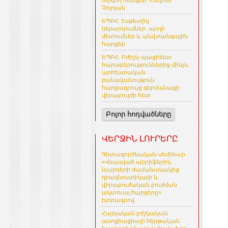
տրվող հարցեր. Հեղինե
Չոլոյան
ԵՊԲՀ. Էսթետիկ
ներարկումներ. արդի
միտումներ և անվտանգային
հարցեր
ԵՊԲՀ. Բժիշկ-պացիենտ
հարաբերություններից մինչև
արհեստական
բանականություն.
հարցազրույց գերմանացի
վիրաբույժի հետ
Բոլոր հոդվածները
ՎԵՐՋԻՆ ԼՈՒՐԵՐԸ
Գիտագործնական սեմինար
«Վնասված պերիֆերիկ
նյարդերի ժամանակակից
դիագնոստիկայի և
վիրաբուժական բուժման
ակտուալ հարցերը»
խորագրով
Հայկական բժշկական
ասոցիացիայի հերթական