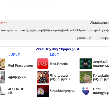
Սկզբնաղբյ
0.2019
med-practic.com կայքի ադմինիստրացիան տեղեկատվության բո
պատասխանատվությո
Հետևե′ք մեզ ֆեյսբուքում
ԽՄԲԵՐ
ԷՋԵՐ
Հոգեկան
Med-Practic
Med-Practic.com
առողջութ
Գիտական
Ոչ ավան
Կլինիցիստ
բժշկություն
բժշկությ
ԳԼԽԱՎՈՐ
Սեռակա
Կոսմետոլոգիա
ԷՋ
առողջութ