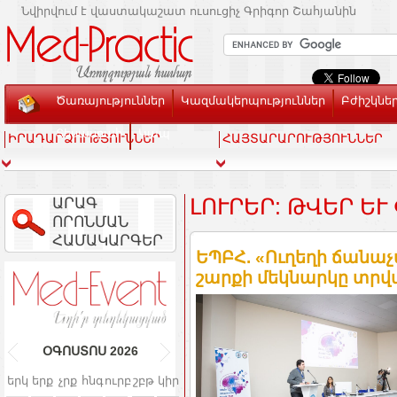
Նվիրվում է վաստակաշատ ուսուցիչ Գրիգոր Շահյանին
Ծառայություններ
Կազմակերպություններ
Բժիշկնե
Տեսասրահ
Կապ
ԻՐԱԴԱՐՁՈՒԹՅՈՒՆՆԵՐ
ՀԱՅՏԱՐԱՐՈՒԹՅՈՒՆՆԵՐ
ԱՐԱԳ
ԼՈՒՐԵՐ: ԹՎԵՐ ԵՒ
ՈՐՈՆՄԱՆ
ՀԱՄԱԿԱՐԳԵՐ
ԵՊԲՀ. «Ուղեղի ճանաչ
շարքի մեկնարկը տրվ
ՕԳՈՍՏՈՍ
2026
երկ
երք
չրք
հնգ
ուրբ
շբթ
կիր