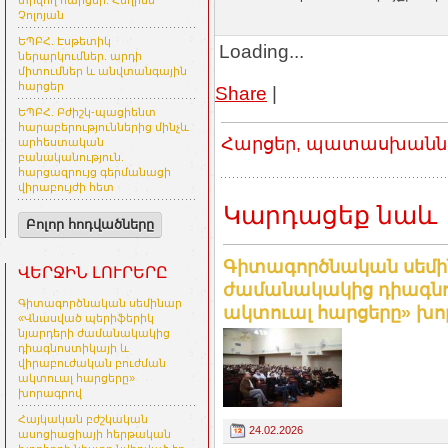
տրվող հարցեր. Հեղինե
Չոլոյան
ԵՊԲՀ. Էսթետիկ
Loading...
ներարկումներ. արդի
միտումներ և անվտանգային
հարցեր
Share
|
ԵՊԲՀ. Բժիշկ-պացիենտ
հարաբերություններից մինչև
Հարցեր, պատասխաններ
արհեստական
բանականություն.
հարցազրույց գերմանացի
վիրաբույժի հետ
Կարդացեք նաև
Բոլոր հոդվածները
Գիտագործնական սեմի
ՎԵՐՋԻՆ ԼՈՒՐԵՐԸ
ժամանակակից դիագնո
Գիտագործնական սեմինար
ակտուալ հարցերը» խո
«Վնասված պերիֆերիկ
նյարդերի ժամանակակից
դիագնոստիկայի և
վիրաբուժական բուժման
ակտուալ հարցերը»
խորագրով
Հայկական բժշկական
24.02.2026
ասոցիացիայի հերթական