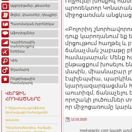
Ողջույնի խոսքով հան
Ալգորիթմեր, թեստեր
պրոռեկտոր Կոնստանտ
միջոցառման անցկացո
Թվեր, փաստեր, դեպքեր
Պատմական խրոնիկա
«Բոլորիդ շնորհավորո
Աֆորիզմներ
դուք կարողանում ե
մրցույթում հաղթել և 
Կարիերային
սանդուղքով
ճանաչման շաբաթը բ
Երեխա
համալսարան: Մենք հպ
Կին
ընթացքում խոսելու 
Տղամարդ
մասին, միասնաբար լու
էպիլեպսիա, պարկինսո
Ռեյթինգային
համակարգ
նյարդազարգացման հի
աուտիզմ, ճանաչելու ե
ՎԵՐՋԻՆ
որոշակի լուծումներ տ
ՀՈԴՎԱԾՆԵՐԸ
որ միջոցառումը կարև
Ի հիշատակ պրոֆեսոր
Արտավազդ Սահակյանի
12.03.2025
Ամանոր
Դենսիտոմետրիա. հաճախ
med-practic.com կայքի