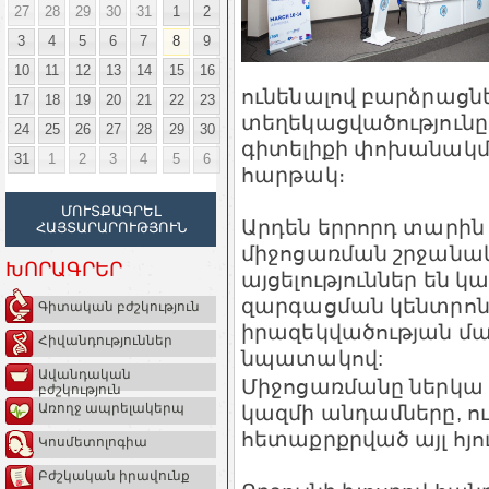
27
28
29
30
31
1
2
3
4
5
6
7
8
9
10
11
12
13
14
15
16
ունենալով բարձրացն
17
18
19
20
21
22
23
տեղեկացվածությունը
24
25
26
27
28
29
30
գիտելիքի փոխանակմ
31
1
2
3
4
5
6
հարթակ։
ՄՈՒՏՔԱԳՐԵԼ
Արդեն երրորդ տարին
ՀԱՅՏԱՐԱՐՈՒԹՅՈՒՆ
միջոցառման շրջանակ
ԽՈՐԱԳՐԵՐ
այցելություններ են 
զարգացման կենտրոնն
Գիտական բժշկություն
իրազեկվածության մ
Հիվանդություններ
նպատակով:
Ավանդական
Միջոցառմանը ներկ
բժշկություն
կազմի անդամները, ո
Առողջ ապրելակերպ
հետաքրքրված այլ հյո
Կոսմետոլոգիա
Բժշկական իրավունք