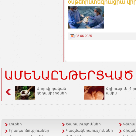
օսթեոինտեգրացիա վի
03.06.2025
ԱՄԵՆԱԸՆԹԵՐՑՎԱԾ
Ժողովրդական
Հղիություն. 4-ր
դեղամիջոցներ
ամիս
Լուրեր
Ծառայություններ
Գիտակ
Իրադարձություններ
Կազմակերպություններ
Հիվան