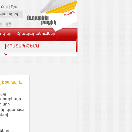
|
Հայ
Рус
Գրանցվել
Լուրեր
Հրապարակումներ
ՀՐԱՏԱՊ ԹԵՄԱ
է 90 հայ և
վեց
 առարկայի
ը նոր
իր կդառնա
տետի
ները