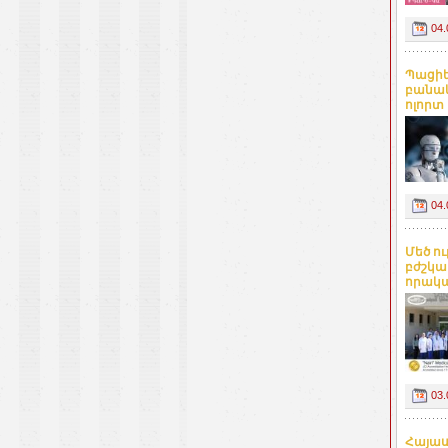
04.
Պացիե
բանակ
ոլորտ
04.
Մեծ ո
բժշկա
որակավ
03.
Հայաս