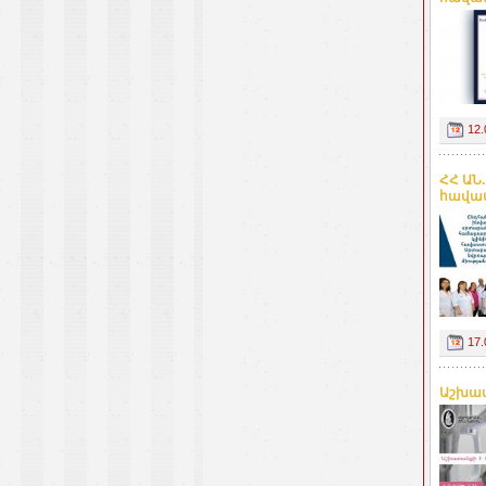
12.
ՀՀ ԱՆ
հավաս
17.
Աշխատ