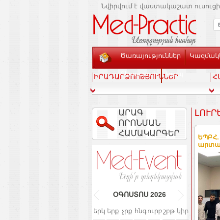
Նվիրվում է վաստակաշատ ուսուցի
Ծառայություններ
Կազմակե
Տեսասրահ
Կապ
ԻՐԱԴԱՐՁՈՒԹՅՈՒՆՆԵՐ
Հ
ԱՐԱԳ
ԼՈՒՐ
ՈՐՈՆՄԱՆ
ՀԱՄԱԿԱՐԳԵՐ
ԵՊԲՀ.
արտա
ՕԳՈՍՏՈՍ
2026
երկ
երք
չրք
հնգ
ուրբ
շբթ
կիր