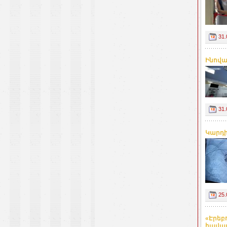
31.
Ինովա
31.
Կարդի
25.
«Էրեբո
հավա