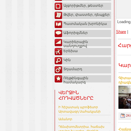
Ալգորիթմեր, թեստեր
Թվեր, փաստեր, դեպքեր
Loading.
Պատմական խրոնիկա
Share
|
Աֆորիզմներ
Կարիերային
Հար
սանդուղքով
Երեխա
Կին
Կար
Տղամարդ
Գիտագ
Ռեյթինգային
համակարգ
դիագն
ՎԵՐՋԻՆ
ՀՈԴՎԱԾՆԵՐԸ
Ի հիշատակ պրոֆեսոր
Արտավազդ Սահակյանի
24.
Ամանոր
Դենսիտոմետրիա. հաճախ
Հայկա