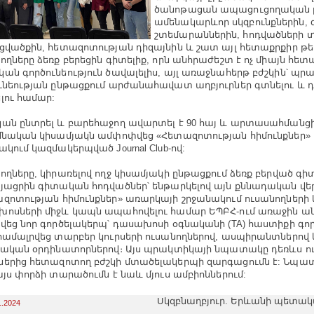
ծանոթացան ապացուցողական բ
ամենակարևոր սկզբունքներին,
շտեմարաններին, հոդվածների 
ցվածքին, հետազոտության դիզայնին և շատ այլ հետաքրքիր թե
ողները ձեռք բերեցին գիտելիք, որն անհրաժեշտ է ոչ միայն հետ
ան գործունեություն ծավալելիս, այլ առաջնահերթ բժշկին՝ պր
ւնեության ընթացքում արժանահավատ աղբյուրներ գտնելու և 
լու համար:
ան ընտրել և բարեհաջող ավարտել է 90 հայ և արտասահմանցի
մնական կիսամյակն ամփոփվեց «Հետազոտության հիմունքներ»
ակում կազմակերպված Journal Club-ով:
ողները, կիրառելով ողջ կիսամյակի ընթացքում ձեռք բերված գիտ
յացրին գիտական հոդվածներ՝ ենթարկելով այն քննադական վեր
զոտության հիմունքներ» առարկայի շրջանակում ուսանողների 
ոսների միջև կապն ապահովելու համար ԵՊԲՀ-ում առաջին ա
վեց նոր գործելակերպ՝ դասախոսի օգնականի (TA) հաստիքի գո
համալրվեց տարբեր կուրսերի ուսանողներով, ասպիրանտներով 
կական օրդինատորներով։ Այս պրակտիկայի նպատակը դեռևս 
երից հետազոտող բժշկի մտածելակերպի զարգացումն է: Նպա
այս փորձի տարածումն է նաև մյուս ամբիոններում:
Սկզբնաղբյուր. Երևանի պետա
1.2024