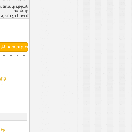
վանդակության
համար
ւն չի կրում
կից
ով
 էր