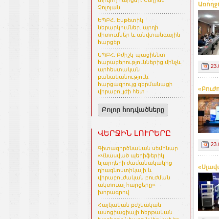
տրվող հարցեր. Հեղինե
Առողջ
Չոլոյան
ԵՊԲՀ. Էսթետիկ
ներարկումներ. արդի
միտումներ և անվտանգային
հարցեր
ԵՊԲՀ. Բժիշկ-պացիենտ
հարաբերություններից մինչև
23.
արհեստական
բանականություն.
հարցազրույց գերմանացի
«Բուժ
վիրաբույժի հետ
Բոլոր հոդվածները
ՎԵՐՋԻՆ ԼՈՒՐԵՐԸ
23.
Գիտագործնական սեմինար
«Վնասված պերիֆերիկ
նյարդերի ժամանակակից
«Սլավ
դիագնոստիկայի և
վիրաբուժական բուժման
ակտուալ հարցերը»
խորագրով
Հայկական բժշկական
ասոցիացիայի հերթական