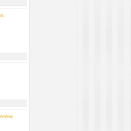
ան
անդեսը