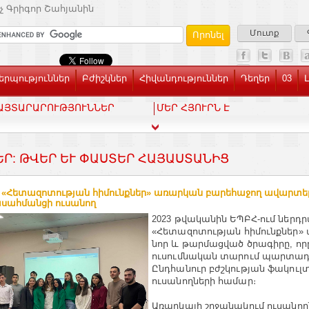
չ Գրիգոր Շահյանին
Մուտք
րպություններ
Բժիշկներ
Հիվանդություններ
Դեղեր
03
ԱՅՏԱՐԱՐՈՒԹՅՈՒՆՆԵՐ
ՄԵՐ ՀՅՈՒՐՆ Է
ԵՐ: ԹՎԵՐ ԵՒ ՓԱՍՏԵՐ ՀԱՅԱՍՏԱՆԻՑ
 «Հետազոտության հիմունքներ» առարկան բարեհաջող ավարտել 
սահմանցի ուսանող
2023 թվականին ԵՊԲՀ-ում ներդր
«Հետազոտության հիմունքներ»
նոր և թարմացված ծրագիրը, որ
ուսումնական տարում պարտադ
Ընդհանուր բժշկության ֆակուլ
ուսանողների համար։
Առարկայի շրջանակում ուսանող