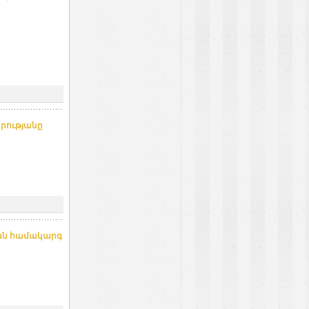
րությանը
յան համակարգ