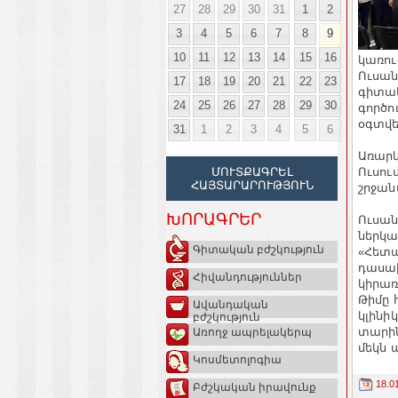
27
28
29
30
31
1
2
3
4
5
6
7
8
9
10
11
12
13
14
15
16
կառու
Ուսան
17
18
19
20
21
22
23
գիտակ
24
25
26
27
28
29
30
գործո
օգտվե
31
1
2
3
4
5
6
Առարկ
Ուսու
ՄՈՒՏՔԱԳՐԵԼ
ՀԱՅՏԱՐԱՐՈՒԹՅՈՒՆ
շրջան
ԽՈՐԱԳՐԵՐ
Ուսան
ներկա
Գիտական բժշկություն
«Հետա
դասախ
Հիվանդություններ
կիրառ
Թիմը 
Ավանդական
կլինի
բժշկություն
տարին
Առողջ ապրելակերպ
մեկն 
Կոսմետոլոգիա
18.0
Բժշկական իրավունք