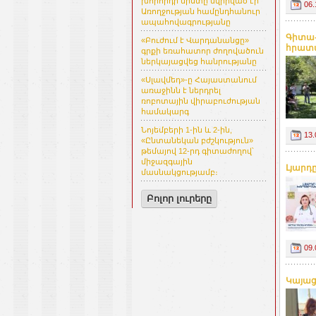
խորհրդի նիստը նվիրված էր
06.
Առողջության համընդհանուր
ապահովագրությանը
Գիտա-
«Բուժում է Վարդանանցը»
հրատա
գրքի եռահատոր ժողովածուն
ներկայացվեց հանրությանը
«Սլավմեդ»-ը Հայաստանում
առաջինն է ներդրել
ռոբոտային վիրաբուժության
համակարգ
Նոյեմբերի 1-ին և 2-ին,
13.
«Ընտանեկան բժշկություն»
թեմայով 12-րդ գիտաժողով՝
միջազգային
Լյարդ
մասնակցությամբ։
Բոլոր լուրերը
09.
Կայաց