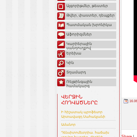
Ալգորիթմեր, թեստեր
Թվեր, փաստեր, դեպքեր
Պատմական խրոնիկա
Աֆորիզմներ
Կարիերային
սանդուղքով
Երեխա
Կին
Տղամարդ
Ռեյթինգային
համակարգ
ՎԵՐՋԻՆ
16.0
ՀՈԴՎԱԾՆԵՐԸ
Ի հիշատակ պրոֆեսոր
Արտավազդ Սահակյանի
Ամանոր
Դենսիտոմետրիա. հաճախ
Share
|