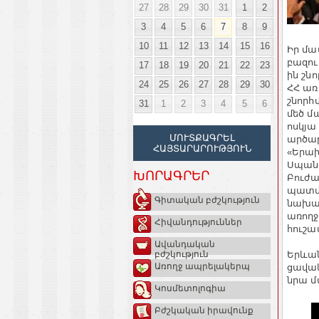
27
28
29
30
31
1
2
3
4
5
6
7
8
9
10
11
12
13
14
15
16
Իր մա
բազու
17
18
19
20
21
22
23
ին շն
24
25
26
27
28
29
30
ՀՀ առ
շնորհ
31
1
2
3
4
5
6
մեծ մ
ոսկյա
ՄՈՒՏՔԱԳՐԵԼ
արծաթ
ՀԱՅՏԱՐԱՐՈՒԹՅՈՒՆ
«Երախ
Սպանդ
ԽՈՐԱԳՐԵՐ
Բուժ
պատվ
Գիտական բժշկություն
նախար
առող
Հիվանդություններ
հուշա
Ավանդական
Երևա
բժշկություն
Առողջ ապրելակերպ
ցավակ
նրա մ
Կոսմետոլոգիա
Բժշկական իրավունք