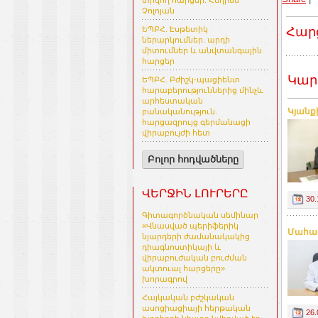
տրվող հարցեր. Հեղինե
Չոլոյան
Հար
ԵՊԲՀ. Էսթետիկ
ներարկումներ. արդի
միտումներ և անվտանգային
հարցեր
Կար
ԵՊԲՀ. Բժիշկ-պացիենտ
հարաբերություններից մինչև
արհեստական
Կյանք
բանականություն.
հարցազրույց գերմանացի
վիրաբույժի հետ
Բոլոր հոդվածները
ՎԵՐՋԻՆ ԼՈՒՐԵՐԸ
30.
Գիտագործնական սեմինար
«Վնասված պերիֆերիկ
Մահաց
նյարդերի ժամանակակից
դիագնոստիկայի և
վիրաբուժական բուժման
ակտուալ հարցերը»
խորագրով
Հայկական բժշկական
ասոցիացիայի հերթական
26.