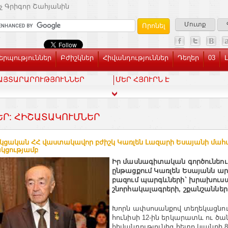
չ Գրիգոր Շահյանին
Մուտք
րպություններ
Բժիշկներ
Հիվանդություններ
Դեղեր
03
ԱՅՏԱՐԱՐՈՒԹՅՈՒՆՆԵՐ
ՄԵՐ ՀՅՈՒՐՆ Է
ԵՐ: ՀԻՇԱՏԱԿՈՒՄՆԵՐ
ցական ՀՀ վաստակավոր բժիշկ Կառլեն Լազարի Եսայանի մահ
կցությամբ
Իր մասնագիտական գործունեու
ընթացքում Կառլեն Եսայանն ար
բազում պարգևների` խրախուսա
շնորհակալագրերի, շքանշաններ
Խորն ափսոսանքով տեղեկացնում 
հունիսի 12-ին երկարատև ու ծա
հիվանդությունից հետո կյանքի 