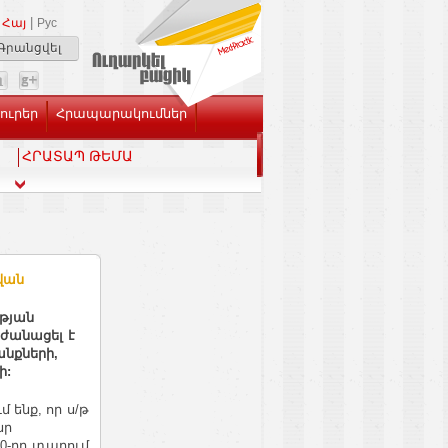
|
Հայ
Рус
Գրանցվել
Լուրեր
Հրապարակումներ
ՀՐԱՏԱՊ ԹԵՄԱ
վան
թյան
ժանացել է
նքների,
ի:
ենք, որ ս/թ
նր
80-րդ տարում