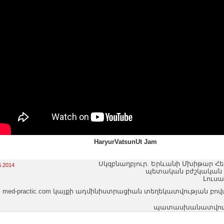
HaryurVatsunUt Jam
Սկզբնաղբյուր. Երևանի Մխիթար Հ
6.2014
պետական բժշկական
Լուս
med-practic.com կայքի ադմինիստրացիան տեղեկատվության բո
պատասխանատվությո