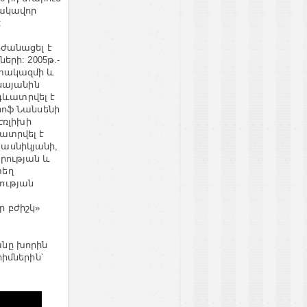
տակավոր
:
ժանացել է
րի: 2005թ.-
ատակազմի և
սայանին
գևատրվել է
իոֆ Նանսենի
Էռլիխի
ատրվել է
յասնիկյանի,
րության և
տեղ
ության
 բժիշկ»
նը խորին
իմներին՝