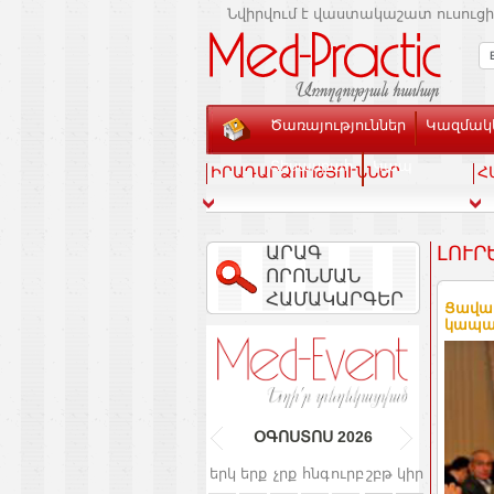
Նվիրվում է վաստակաշատ ուսուցի
Ծառայություններ
Կազմակե
Տեսասրահ
Կապ
ԻՐԱԴԱՐՁՈՒԹՅՈՒՆՆԵՐ
Հ
ԱՐԱԳ
ԼՈՒՐ
ՈՐՈՆՄԱՆ
ՀԱՄԱԿԱՐԳԵՐ
Ցավակ
կապա
ՕԳՈՍՏՈՍ
2026
երկ
երք
չրք
հնգ
ուրբ
շբթ
կիր