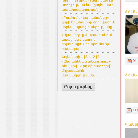
խորհրդի նիստը նվիրված էր
Առողջության համընդհանուր
ապահովագրությանը
ՀՀ ԱՆ
«Բուժում է Վարդանանցը»
գրքի եռահատոր ժողովածուն
ներկայացվեց հանրությանը
«Սլավմեդ»-ը Հայաստանում
առաջինն է ներդրել
ռոբոտային վիրաբուժության
համակարգ
Նոյեմբերի 1-ին և 2-ին,
04.
«Ընտանեկան բժշկություն»
թեմայով 12-րդ գիտաժողով՝
միջազգային
ՀՀ ԱՆ
մասնակցությամբ։
Բոլոր լուրերը
11.
Կյանք