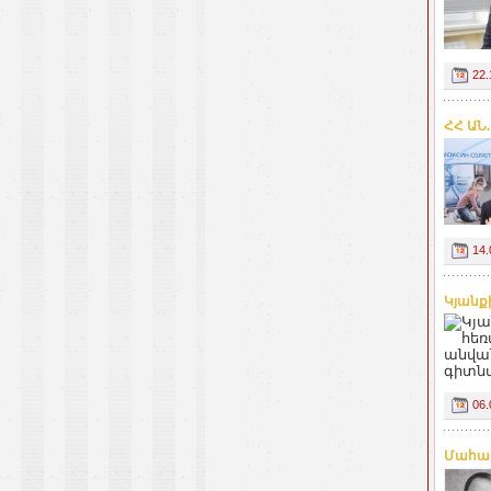
22.
ՀՀ ԱՆ
14.
Կյանք
06.
Մահաց