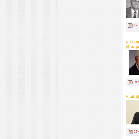
12.
ԱՄՆ-ո
բնագա
01.
Կյանք
29.