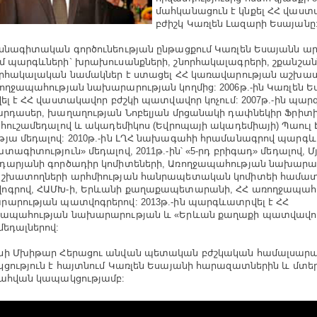
մահկանացուն է կնքել ՀՀ վաս
բժիշկ Կառլեն Լազարի Եսայանը
սնագիտական գործունեության ընթացքում Կառլեն Եսայանն ար
մ պարգևների` խրախուսանքների, շնորհակալագրերի, շքանշաննե
որհակալական նամակներ է ստացել ՀՀ կառավարության աշխ
ողջապահության նախարարության կողմից: 2006թ.-ին Կառլեն Ե
վել է ՀՀ վաստակավոր բժշկի պատվավոր կոչում: 2007թ.-ին պար
արդասեր, խաղաղության Նոբելյան մրցանակի դափնեկիր Ֆրիտ
 հուշամեդալով և ակադեմիկոս (Եվրոպայի ակադեմիայի) Պաուլ 
յա մեդալով: 2010թ.-ին ԼՂՀ նախագահի հրամանագրով պարգև
տագիտություն» մեդալով, 2011թ.-ին՝ «5-րդ բրիգադ» մեդալով, Մ
արյանի գործադիր կոմիտեների, Առողջապահության նախարա
աշխատողների արհմիության հանրապետական կոմիտեի համա
ոգրով, ՀԱՄԽ-ի, Երևանի քաղաքապետարանի, ՀՀ առողջապահ
արության պատվոգրերով: 2013թ.-ին պարգևատրվել է ՀՀ
ջապահության նախարարության և «Երևան քաղաքի պատվավոր
մեդալներով:
նի Մխիթար Հերացու անվան պետական բժշկական համալսարա
ցություն է հայտնում Կառլեն Եսայանի հարազատներին և մտեր
ահվան կապակցությամբ: