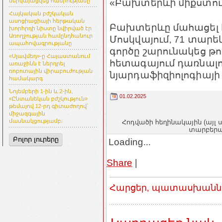
«Բախտերևի միքստու
ներկայացվեց հանրությանը
Հայկական բժշկական
ասոցիացիայի հերթական
Բախտերևը մահացել է1
խորհրդի նիստը նվիրված էր
Առողջության համընդհանուր
Մոսկվայում, 71 տար
ապահովագրությանը
գործը շարունակեց թ
«Սլավմեդ»-ը Հայաստանում
հետագայում դառնալ
առաջինն է ներդրել
ռոբոտային վիրաբուժության
նյարդաֆիզիոլոգիայի
համակարգ
Նոյեմբերի 1-ին և 2-ին,
01.02.2025
«Ընտանեկան բժշկություն»
թեմայով 12-րդ գիտաժողով՝
միջազգային
մասնակցությամբ։
Հոդվածի հեղինակային (այլ 
տարբերակ
Բոլոր լուրերը
Loading...
Share
|
Հարցեր, պատասխաններ