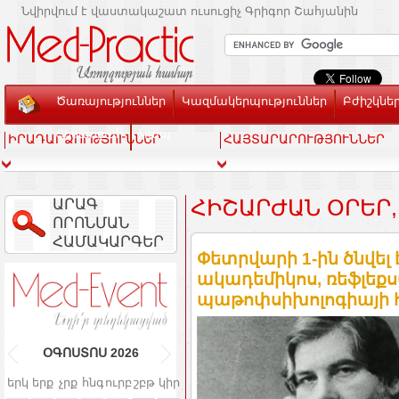
Նվիրվում է վաստակաշատ ուսուցիչ Գրիգոր Շահյանին
Ծառայություններ
Կազմակերպություններ
Բժիշկնե
Տեսասրահ
Կապ
ԻՐԱԴԱՐՁՈՒԹՅՈՒՆՆԵՐ
ՀԱՅՏԱՐԱՐՈՒԹՅՈՒՆՆԵՐ
ԱՐԱԳ
ՀԻՇԱՐԺԱՆ ՕՐԵՐ,
ՈՐՈՆՄԱՆ
ՀԱՄԱԿԱՐԳԵՐ
Փետրվարի 1-ին ծնվել է
ակադեմիկոս, ռեֆլեք
պաթոփսիխոլոգիայի 
ՕԳՈՍՏՈՍ
2026
երկ
երք
չրք
հնգ
ուրբ
շբթ
կիր