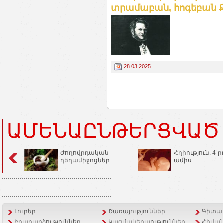
տրամաբան, հոգեբան 
28.03.2025
ԱՄԵՆԱԸՆԹԵՐՑՎԱԾ
Ժողովրդական
Հղիություն. 4-ր
դեղամիջոցներ
ամիս
Լուրեր
Ծառայություններ
Գիտակ
Իրադարձություններ
Կազմակերպություններ
Հիվան