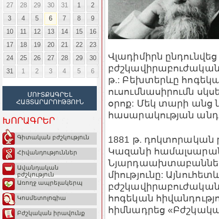
27
28
29
30
31
1
2
3
4
5
6
7
8
9
10
11
12
13
14
15
16
17
18
19
20
21
22
23
Վլադիմիրն ընդունվե
24
25
26
27
28
29
30
բժշկավիրաբուժական
31
1
2
3
4
5
6
թ.: Բեխտերևը հոգեկա
ուսումնասիրումն սկսե
ՄՈՒՏՔԱԳՐԵԼ
օրոք: Մեկ տարի անց 
ՀԱՅՏԱՐԱՐՈՒԹՅՈՒՆ
հասարակության անդ
ԽՈՐԱԳՐԵՐ
1881 թ. դոկտորական
Գիտական բժշկություն
Կազանի համալսարանո
Հիվանդություններ
Նյարդաախտաբանների
Ավանդական
միությունը: Այնուհե
բժշկություն
Առողջ ապրելակերպ
բժշկավիրաբուժական
հոգեկան հիվանդությո
Կոսմետոլոգիա
հիմնադրեց «Բժշկակ
Բժշկական իրավունք