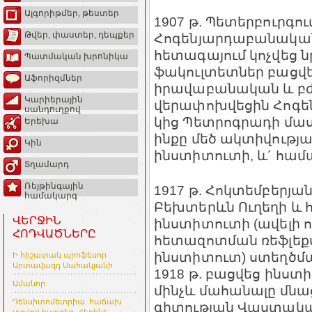
Ալգորիթմեր, թեստեր
1907 թ. Պետերբուրգո
Թվեր, փաստեր, դեպքեր
Հոգենյարդաբանական
հետագայում կոչվեց ն
Պատմական խրոնիկա
ֆակուլտետներ բացվ
Աֆորիզմներ
իրավաբանական և բժշ
Կարիերային
վերափոխվեցին Հոգ
սանդուղքով
կից Պետրոգրադի մա
Երեխա
ինքը մեծ ակտիվությա
Կին
ինստիտուտի, և´ հա
Տղամարդ
Ռեյթինգային
1917 թ. Հոկտեմբերյա
համակարգ
Բեխտերևն Ուղեղի և 
ՎԵՐՋԻՆ
ինստիտուտի (ավելի ու
ՀՈԴՎԱԾՆԵՐԸ
հետազոտման ռեֆլե
ինստիտուտ) ստեղծմ
Ի հիշատակ պրոֆեսոր
Արտավազդ Սահակյանի
1918 թ. բացվեց ինստ
Ամանոր
մինչև մահանալը մնա
Դենսիտոմետրիա. հաճախ
գիտության Վաստակավո