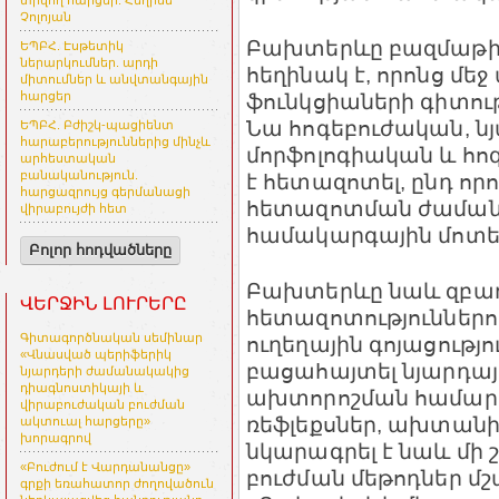
տրվող հարցեր. Հեղինե
Չոլոյան
Բախտերևը բազմաթի
ԵՊԲՀ. Էսթետիկ
ներարկումներ. արդի
հեղինակ է, որոնց մեջ
միտումներ և անվտանգային
ֆունկցիաների գիտութ
հարցեր
Նա հոգեբուժական, ն
ԵՊԲՀ. Բժիշկ-պացիենտ
հարաբերություններից մինչև
մորֆոլոգիական և հ
արհեստական
բանականություն.
է հետազոտել, ընդ որո
հարցազրույց գերմանացի
հետազոտման ժաման
վիրաբույժի հետ
համակարգային մոտեցո
Բոլոր հոդվածները
Բախտերևը նաև զբաղվե
ՎԵՐՋԻՆ ԼՈՒՐԵՐԸ
հետազոտություններո
Գիտագործնական սեմինար
ուղեղային գոյացությ
«Վնասված պերիֆերիկ
բացահայտել նյարդայ
նյարդերի ժամանակակից
դիագնոստիկայի և
ախտորոշման համար կ
վիրաբուժական բուժման
ռեֆլեքսներ, ախտան
ակտուալ հարցերը»
խորագրով
նկարագրել է նաև մի 
«Բուժում է Վարդանանցը»
բուժման մեթոդներ մշա
գրքի եռահատոր ժողովածուն