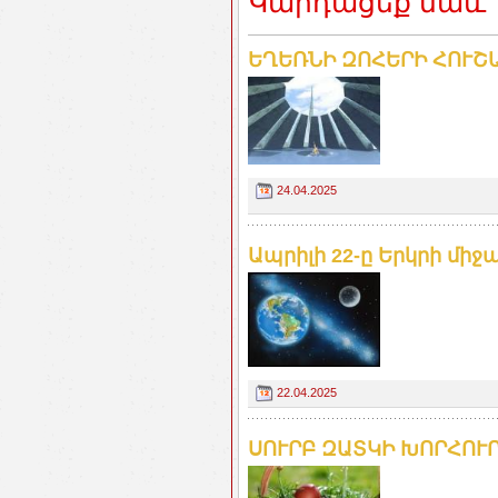
Կարդացեք նաև
ԵՂԵՌՆԻ ԶՈՀԵՐԻ ՀՈՒՇ
24.04.2025
Ապրիլի 22-ը Երկրի միջ
22.04.2025
ՍՈՒՐԲ ԶԱՏԿԻ ԽՈՐՀՈՒ