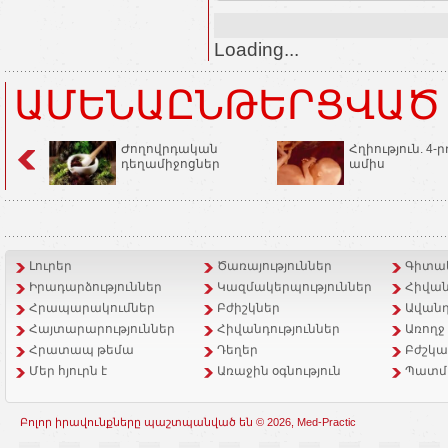
Loading...
ԱՄԵՆԱԸՆԹԵՐՑՎԱԾ
Ժողովրդական
Հղիություն. 4-ր
դեղամիջոցներ
ամիս
Լուրեր
Ծառայություններ
Գիտակ
Իրադարձություններ
Կազմակերպություններ
Հիվան
Հրապարակումներ
Բժիշկներ
Ավանդ
Հայտարարություններ
Հիվանդություններ
Առողջ
Հրատապ թեմա
Դեղեր
Բժշկա
Մեր հյուրն է
Առաջին օգնություն
Պատմ
Բոլոր իրավունքները պաշտպանված են © 2026, Med-Practic