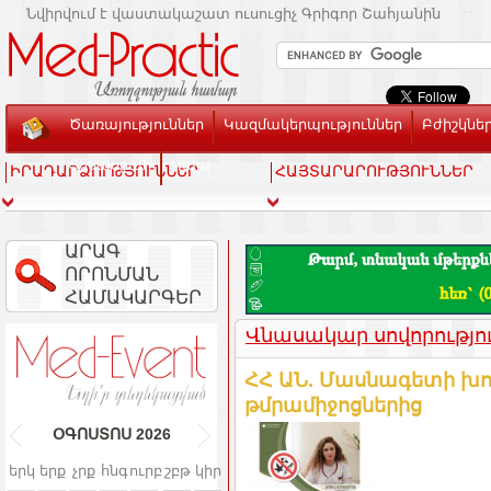
Նվիրվում է վաստակաշատ ուսուցիչ Գրիգոր Շահյանին
Ծառայություններ
Կազմակերպություններ
Բժիշկնե
Տեսասրահ
Կապ
ԻՐԱԴԱՐՁՈՒԹՅՈՒՆՆԵՐ
ՀԱՅՏԱՐԱՐՈՒԹՅՈՒՆՆԵՐ
ԱՐԱԳ
ՈՐՈՆՄԱՆ
ՀԱՄԱԿԱՐԳԵՐ
Վնասակար սովորությո
ՀՀ ԱՆ. Մասնագետի խո
թմրամիջոցներից
ՕԳՈՍՏՈՍ
2026
երկ
երք
չրք
հնգ
ուրբ
շբթ
կիր