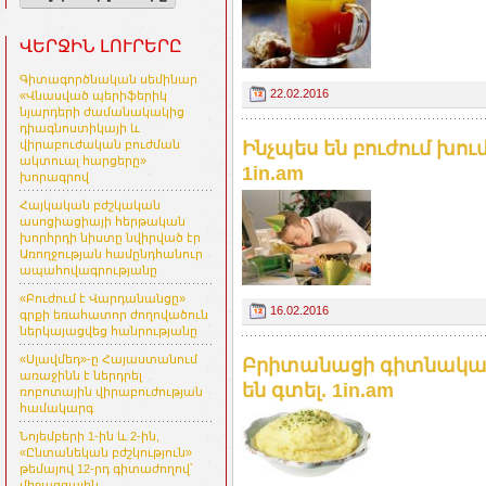
ՎԵՐՋԻՆ ԼՈՒՐԵՐԸ
Գիտագործնական սեմինար
22.02.2016
«Վնասված պերիֆերիկ
նյարդերի ժամանակակից
դիագնոստիկայի և
Ինչպես են բուժում խո
վիրաբուժական բուժման
ակտուալ հարցերը»
1in.am
խորագրով
Հայկական բժշկական
ասոցիացիայի հերթական
խորհրդի նիստը նվիրված էր
Առողջության համընդհանուր
ապահովագրությանը
«Բուժում է Վարդանանցը»
16.02.2016
գրքի եռահատոր ժողովածուն
ներկայացվեց հանրությանը
«Սլավմեդ»-ը Հայաստանում
Բրիտանացի գիտնականն
առաջինն է ներդրել
են գտել. 1in.am
ռոբոտային վիրաբուժության
համակարգ
Նոյեմբերի 1-ին և 2-ին,
«Ընտանեկան բժշկություն»
թեմայով 12-րդ գիտաժողով՝
միջազգային