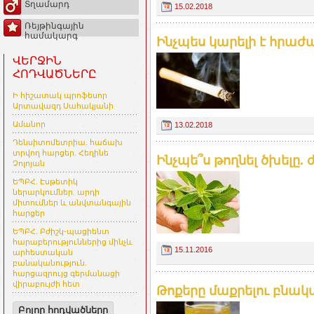
Տղամարդ
15.02.2018
Ռեյթինգային
համակարգ
Ինչպես կարելի է հրաժա
ՎԵՐՋԻՆ
ՀՈԴՎԱԾՆԵՐԸ
Ի հիշատակ պրոֆեսոր
Արտավազդ Սահակյանի
Ամանոր
13.02.2018
Դենսիտոմետրիա. հաճախ
տրվող հարցեր. Հեղինե
Ինչպե՞ս թողնել ծխելը. 
Չոլոյան
ԵՊԲՀ. Էսթետիկ
ներարկումներ. արդի
միտումներ և անվտանգային
հարցեր
ԵՊԲՀ. Բժիշկ-պացիենտ
հարաբերություններից մինչև
15.11.2016
արհեստական
բանականություն.
հարցազրույց գերմանացի
վիրաբույժի հետ
Թոքերը մաքրելու բնակա
Բոլոր հոդվածները