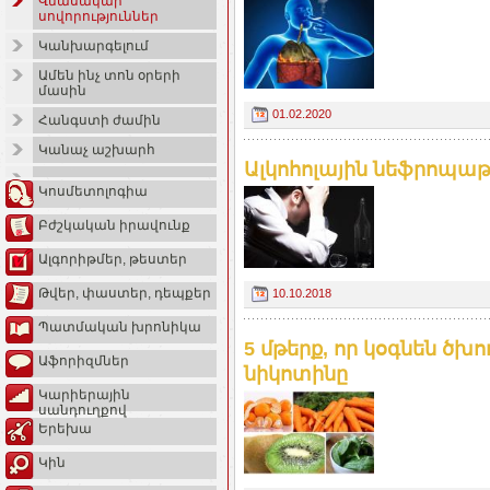
Վնասակար
սովորություններ
Կանխարգելում
Ամեն ինչ տոն օրերի
մասին
01.02.2020
Հանգստի ժամին
Կանաչ աշխարհ
Ալկոհոլային նեֆրոպաթիա
Կոսմետոլոգիա
Բժշկական իրավունք
Ալգորիթմեր, թեստեր
Թվեր, փաստեր, դեպքեր
10.10.2018
Պատմական խրոնիկա
5 մթերք, որ կօգնեն ծխ
Աֆորիզմներ
նիկոտինը
Կարիերային
սանդուղքով
Երեխա
Կին