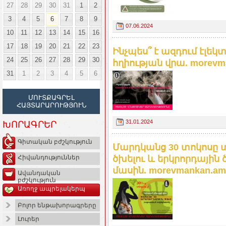
27
28
29
30
31
1
2
3
4
5
6
7
8
9
07.06.2024
10
11
12
13
14
15
16
17
18
19
20
21
22
23
Ինչպես՞ է ազդում էլ
24
25
26
27
28
29
30
հղիության վրա. morevm
31
1
2
3
4
5
6
ՄՈՒՏՔԱԳՐԵԼ
ՀԱՅՏԱՐԱՐՈՒԹՅՈՒՆ
31.01.2024
ԽՈՐԱԳՐԵՐ
Գիտական բժշկություն
Մարդկանց 30 տոկոսը տ
ծխելու և երկրորդայի
Հիվանդություններ
մասին. morevmankan.am
Ավանդական
բժշկություն
Առողջ ապրելակերպ
Բոլոր ենթախորագրերը
Լուրեր