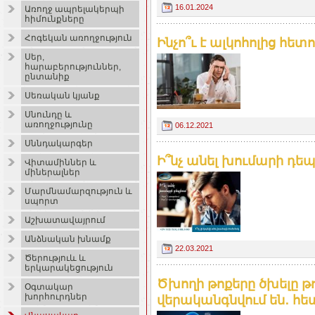
16.01.2024
Առողջ ապրելակերպի
հիմունքները
Հոգեկան առողջություն
Ինչո՞ւ է ալկոհոլից հե
Սեր,
հարաբերություններ,
ընտանիք
Սեռական կյանք
Սնունդը և
առողջությունը
06.12.2021
Սննդակարգեր
Ի՞նչ անել խումարի դեպք
Վիտամիններ և
միներալներ
Մարմնամարզություն և
սպորտ
Աշխատավայրում
Անձնական խնամք
22.03.2021
Ծերություև և
երկարակեցություն
Ծխողի թոքերը ծխելը 
Օգտակար
խորհուրդներ
վերականգնվում են․ հետ