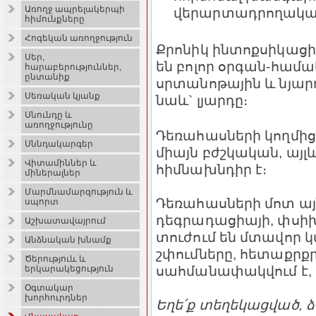
Առողջ ապրելակերպի
վերարտադրողակա
հիմունքները
Հոգեկան առողջություն
Քրոնիկ ինտոքսիկա
Սեր,
են բոլոր օրգան-համ
հարաբերություններ,
ընտանիք
սրտանոթային և նյար
Սեռական կյանք
նաև` լյարդը։
Սնունդը և
առողջությունը
Դեռահասների կողմից
Սննդակարգեր
միայն բժշկական, այլ
Վիտամիններ և
հիմնախնդիր է։
միներալներ
Մարմնամարզություն և
Դեռահասների մոտ այ
սպորտ
դեգրադացիայի, փսի
Աշխատավայրում
տուժում են մտավոր կ
Անձնական խնամք
շփումները, հետաքրքր
Ծերություև և
սահմանափակվում է, 
երկարակեցություն
Օգտակար
խորհուրդներ
Եղե՛ք տեղեկացված, ձ