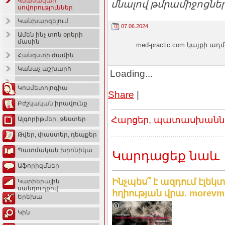
Վնասակար
մնալով թմրամիջոցներ
սովորություններ
Կանխարգելում
07.06.2024
Ամեն ինչ տոն օրերի
մասին
med-practic.com կայքի
Հանգստի ժամին
Կանաչ աշխարհ
Loading...
Կոսմետոլոգիա
Share
|
Բժշկական իրավունք
Հարցեր, պատասխաններ
Ալգորիթմեր, թեստեր
Թվեր, փաստեր, դեպքեր
Պատմական խրոնիկա
Կարդացեք նաև
Աֆորիզմներ
Ինչպես՞ է ազդում էլ
Կարիերային
սանդուղքով
հղիության վրա. morevm
Երեխա
Կին