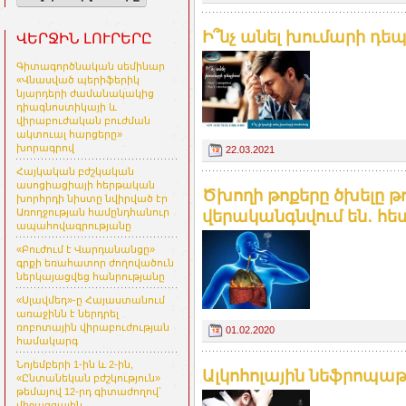
Ի՞նչ անել խումարի դեպք
ՎԵՐՋԻՆ ԼՈՒՐԵՐԸ
Գիտագործնական սեմինար
«Վնասված պերիֆերիկ
նյարդերի ժամանակակից
դիագնոստիկայի և
վիրաբուժական բուժման
ակտուալ հարցերը»
խորագրով
22.03.2021
Հայկական բժշկական
ասոցիացիայի հերթական
Ծխողի թոքերը ծխելը 
խորհրդի նիստը նվիրված էր
Առողջության համընդհանուր
վերականգնվում են․ հետ
ապահովագրությանը
«Բուժում է Վարդանանցը»
գրքի եռահատոր ժողովածուն
ներկայացվեց հանրությանը
«Սլավմեդ»-ը Հայաստանում
առաջինն է ներդրել
ռոբոտային վիրաբուժության
01.02.2020
համակարգ
Նոյեմբերի 1-ին և 2-ին,
Ալկոհոլային նեֆրոպաթիա
«Ընտանեկան բժշկություն»
թեմայով 12-րդ գիտաժողով՝
միջազգային