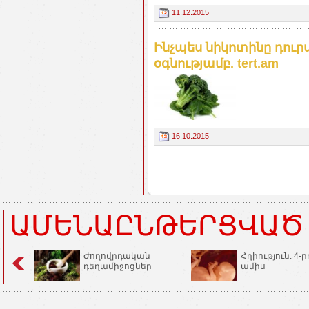
11.12.2015
Ինչպես նիկոտինը դուրս
օգնությամբ. tert.am
16.10.2015
ԱՄԵՆԱԸՆԹԵՐՑՎԱԾ
Ժողովրդական
Հղիություն. 4-ր
դեղամիջոցներ
ամիս