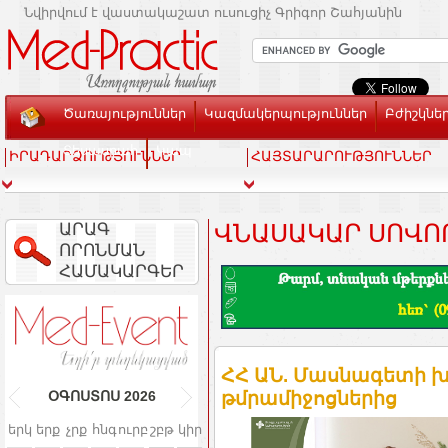
Նվիրվում է վաստակաշատ ուսուցիչ Գրիգոր Շահյանին
Ծառայություններ
Կազմակերպություններ
Բժիշկնե
Տեսասրահ
Կապ
ԻՐԱԴԱՐՁՈՒԹՅՈՒՆՆԵՐ
ՀԱՅՏԱՐԱՐՈՒԹՅՈՒՆՆԵՐ
ԱՐԱԳ
ՎՆԱՍԱԿԱՐ ՍՈՎՈ
ՈՐՈՆՄԱՆ
ՀԱՄԱԿԱՐԳԵՐ
ՀՀ ԱՆ. Մասնագետի խ
թմրամիջոցներից
ՕԳՈՍՏՈՍ
2026
երկ
երք
չրք
հնգ
ուրբ
շբթ
կիր