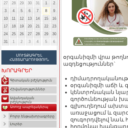
27
28
29
30
31
1
2
3
4
5
6
7
8
9
10
11
12
13
14
15
16
17
18
19
20
21
22
23
24
25
26
27
28
29
30
31
1
2
3
4
5
6
ՄՈՒՏՔԱԳՐԵԼ
օրգանիզմի վրա թող
ՀԱՅՏԱՐԱՐՈՒԹՅՈՒՆ
ազդեցություններ`
ԽՈՐԱԳՐԵՐ
դիմադրողականությ
Գիտական բժշկություն
օրգանիզմի աճի և 
Հիվանդություններ
կենտրոնական նյա
գործունեության խ
Ավանդական
բժշկություն
գլխուղեղում ախտ
Առողջ ապրելակերպ
առաջացում և զար
Բոլոր ենթախորագրերը
զուգորդվելով նաև
Լուրեր
հորմոնալ խանգարո