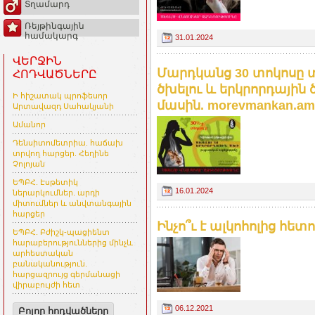
Տղամարդ
Ռեյթինգային
համակարգ
31.01.2024
ՎԵՐՋԻՆ
Մարդկանց 30 տոկոսը տ
ՀՈԴՎԱԾՆԵՐԸ
ծխելու և երկրորդայի
Ի հիշատակ պրոֆեսոր
մասին. morevmankan.am
Արտավազդ Սահակյանի
Ամանոր
Դենսիտոմետրիա. հաճախ
տրվող հարցեր. Հեղինե
Չոլոյան
ԵՊԲՀ. Էսթետիկ
16.01.2024
ներարկումներ. արդի
միտումներ և անվտանգային
հարցեր
Ինչո՞ւ է ալկոհոլից հե
ԵՊԲՀ. Բժիշկ-պացիենտ
հարաբերություններից մինչև
արհեստական
բանականություն.
հարցազրույց գերմանացի
վիրաբույժի հետ
06.12.2021
Բոլոր հոդվածները