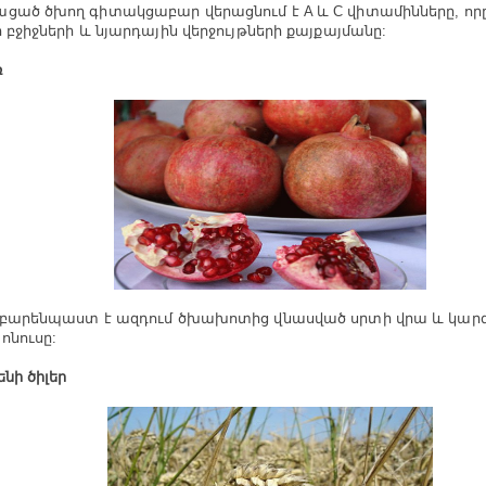
ցած ծխող գիտակցաբար վերացնում է A և C վիտամինները, որը
ի բջիջների և նյարդային վերջույթների քայքայմանը:
ռ
 բարենպաստ է ազդում ծխախոտից վնասված սրտի վրա և կար
ոնուսը:
ենի ծիլեր