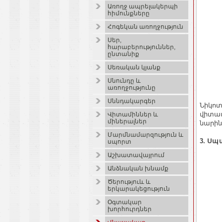
Առողջ ապրելակերպի
հիմունքները
Հոգեկան առողջություն
Սեր,
հարաբերություններ,
ընտանիք
Սեռական կյանք
Սնունդը և
առողջությունը
Սննդակարգեր
Նիկոտ
վիտամ
Վիտամիններ և
միներալներ
նարին
Մարմնամարզություն և
3. Ս
սպորտ
Աշխատավայրում
Անձնական խնամք
Ծերություև և
երկարակեցություն
Օգտակար
խորհուրդներ