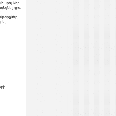
ահարել ձեր
ազեցնել դրա
է
մթերքներ,
րել
երի