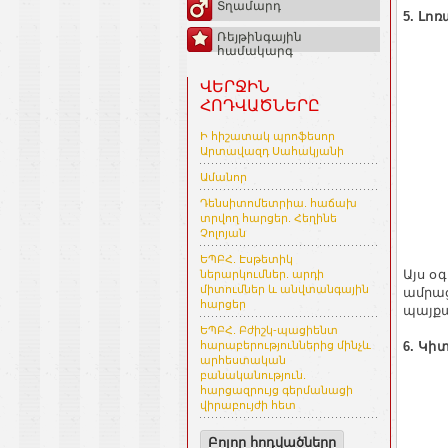
Տղամարդ
5. Լո
Ռեյթինգային
համակարգ
ՎԵՐՋԻՆ
ՀՈԴՎԱԾՆԵՐԸ
Ի հիշատակ պրոֆեսոր
Արտավազդ Սահակյանի
Ամանոր
Դենսիտոմետրիա. հաճախ
տրվող հարցեր. Հեղինե
Չոլոյան
ԵՊԲՀ. Էսթետիկ
Այս օ
ներարկումներ. արդի
միտումներ և անվտանգային
ամրաց
հարցեր
պայքա
ԵՊԲՀ. Բժիշկ-պացիենտ
6. Կի
հարաբերություններից մինչև
արհեստական
բանականություն.
հարցազրույց գերմանացի
վիրաբույժի հետ
Բոլոր հոդվածները