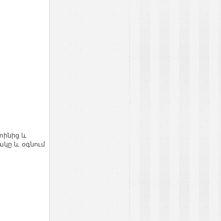
տինից և
ակը և օգնում