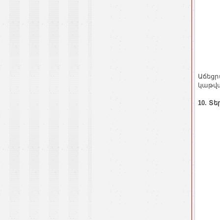
Աճեցր
կաթվա
10. Տ