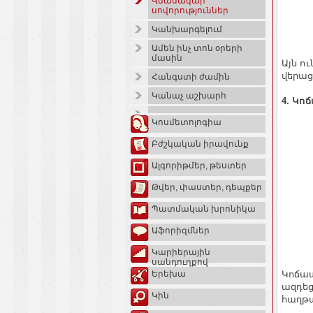
Վնասակար
սովորություններ
Կանխարգելում
Ամեն ինչ տոն օրերի
մասին
Այն ո
վերաց
Հանգստի ժամին
Կանաչ աշխարհ
4. Կո
Կոսմետոլոգիա
Բժշկական իրավունք
Ալգորիթմեր, թեստեր
Թվեր, փաստեր, դեպքեր
Պատմական խրոնիկա
Աֆորիզմներ
Կարիերային
սանդուղքով
Կոճապ
Երեխա
ազդեց
Կին
հաղթա