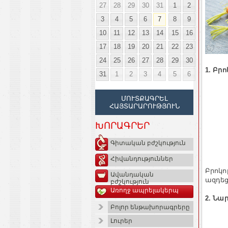
27
28
29
30
31
1
2
3
4
5
6
7
8
9
10
11
12
13
14
15
16
17
18
19
20
21
22
23
24
25
26
27
28
29
30
1. Բրո
31
1
2
3
4
5
6
ՄՈՒՏՔԱԳՐԵԼ
ՀԱՅՏԱՐԱՐՈՒԹՅՈՒՆ
ԽՈՐԱԳՐԵՐ
Գիտական բժշկություն
Հիվանդություններ
Բրոկո
Ավանդական
ազդեց
բժշկություն
Առողջ ապրելակերպ
2. Նա
Բոլոր ենթախորագրերը
Լուրեր