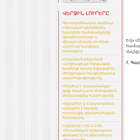
ՎԵՐՋԻՆ ԼՈՒՐԵՐԸ
Գիտագործնական սեմինար
«Վնասված պերիֆերիկ
նյարդերի ժամանակակից
դիագնոստիկայի և
Եվս մ
վիրաբուժական բուժման
համար
ակտուալ հարցերը»
մաշկը
խորագրով
Հայկական բժշկական
7. Գա
ասոցիացիայի հերթական
խորհրդի նիստը նվիրված էր
Առողջության համընդհանուր
ապահովագրությանը
«Բուժում է Վարդանանցը»
գրքի եռահատոր ժողովածուն
ներկայացվեց հանրությանը
«Սլավմեդ»-ը Հայաստանում
առաջինն է ներդրել
ռոբոտային վիրաբուժության
համակարգ
Նոյեմբերի 1-ին և 2-ին,
«Ընտանեկան բժշկություն»
թեմայով 12-րդ գիտաժողով՝
միջազգային