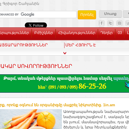
չ Գրիգոր Շահյանին
Մուտք
րպություններ
Բժիշկներ
Հիվանդություններ
Դեղեր
03
ԱՅՏԱՐԱՐՈՒԹՅՈՒՆՆԵՐ
ՄԵՐ ՀՅՈՒՐՆ Է
ԱԿԱՐ ՍՈՎՈՐՈՒԹՅՈՒՆՆԵՐ
րք, որոնք օգնում են օրգանիզմը մաքրել նիկոտինից. 1in.am
Առողջապահության նախարարու
նախազգուշացնում է, սակայն նր
են լսում, մասնավորապես, դա վ
ծխելուն և նրա հետևանքներին: 