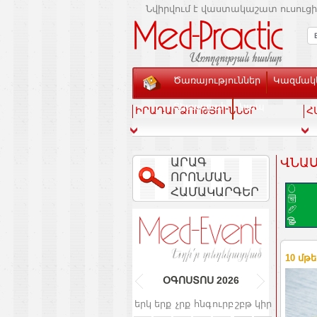
Նվիրվում է վաստակաշատ ուսուցի
Ծառայություններ
Կազմակե
Տեսասրահ
Կապ
ԻՐԱԴԱՐՁՈՒԹՅՈՒՆՆԵՐ
Հ
ԱՐԱԳ
ՎՆԱՍ
ՈՐՈՆՄԱՆ
ՀԱՄԱԿԱՐԳԵՐ
10 մթե
ՕԳՈՍՏՈՍ
2026
երկ
երք
չրք
հնգ
ուրբ
շբթ
կիր