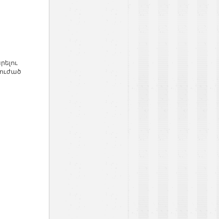
րելու
ուժած