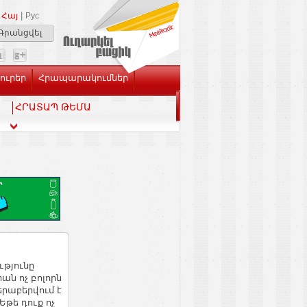
|
Հայ
Рус
Գրանցվել
Լուրեր
Հրապարակումներ
ՀՐԱՏԱՊ ԹԵՄԱ
թյունը
ան ոչ բոլորն
երաբերվում է
Եթե դուք ոչ