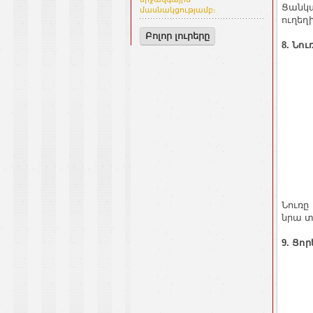
Ցանկա
մասնակցությամբ։
ուղեղ
Բոլոր լուրերը
8. Նու
Նուռը
նրա տ
9. Ցոր