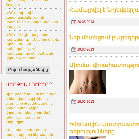
տրվող հարցեր. Հեղինե
Չոլոյան
Համալրվել է Նոյեմբեր
ԵՊԲՀ. Էսթետիկ
ներարկումներ. արդի
20.03.2013
միտումներ և անվտանգային
հարցեր
ԵՊԲՀ. Բժիշկ-պացիենտ
Նոր մոտեցում բարեգոր
հարաբերություններից մինչև
արհեստական
բանականություն.
19.03.2013
հարցազրույց գերմանացի
վիրաբույժի հետ
Միոմա. վիրահատությու
Բոլոր հոդվածները
ՎԵՐՋԻՆ ԼՈՒՐԵՐԸ
Գիտագործնական սեմինար
«Վնասված պերիֆերիկ
19.03.2013
նյարդերի ժամանակակից
դիագնոստիկայի և
վիրաբուժական բուժման
ակտուալ հարցերը»
խորագրով
Իմունային պատրաստուկ
Հայկական բժշկական
թերությունները
ասոցիացիայի հերթական