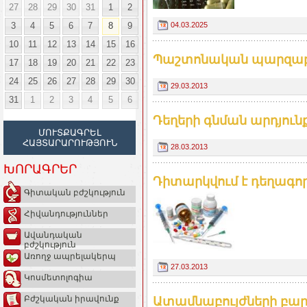
27
28
29
30
31
1
2
04.03.2025
3
4
5
6
7
8
9
10
11
12
13
14
15
16
Պաշտոնական պարզաբ
17
18
19
20
21
22
23
24
25
26
27
28
29
30
29.03.2013
31
1
2
3
4
5
6
Դեղերի գնման արդյունք
ՄՈՒՏՔԱԳՐԵԼ
ՀԱՅՏԱՐԱՐՈՒԹՅՈՒՆ
28.03.2013
ԽՈՐԱԳՐԵՐ
Դիտարկվում է դեղագո
Գիտական բժշկություն
Հիվանդություններ
Ավանդական
բժշկություն
Առողջ ապրելակերպ
27.03.2013
Կոսմետոլոգիա
Բժշկական իրավունք
Ատամնաբույժների բար