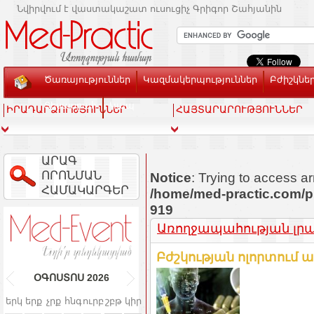
Նվիրվում է վաստակաշատ ուսուցիչ Գրիգոր Շահյանին
Ծառայություններ
Կազմակերպություններ
Բժիշկնե
Տեսասրահ
Կապ
ԻՐԱԴԱՐՁՈՒԹՅՈՒՆՆԵՐ
ՀԱՅՏԱՐԱՐՈՒԹՅՈՒՆՆԵՐ
ԱՐԱԳ
ՈՐՈՆՄԱՆ
Notice
: Trying to access ar
ՀԱՄԱԿԱՐԳԵՐ
/home/med-practic.com/p
919
Առողջապահության լրատ
Բժշկության ոլորտում
ՕԳՈՍՏՈՍ
2026
երկ
երք
չրք
հնգ
ուրբ
շբթ
կիր