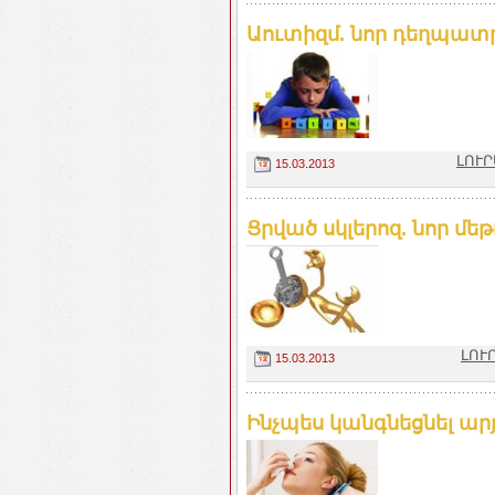
Աուտիզմ. նոր դեղպա
ԼՈՒՐ
15.03.2013
Ցրված սկլերոզ. նոր մե
ԼՈՒ
15.03.2013
Ինչպես կանգնեցնել արյ