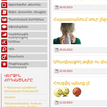
Ալգորիթմեր, թեստեր
26.03.2013
Թվեր, փաստեր, դեպքեր
Հայաստանում սուր շն
Պատմական խրոնիկա
Աֆորիզմներ
Կարիերային
սանդուղքով
Երեխա
Կին
25.03.2013
Տղամարդ
Ահագնացող թվեր ու փ
Ռեյթինգային
համակարգ
22.03.2013
ՎԵՐՋԻՆ
ՀՈԴՎԱԾՆԵՐԸ
Հուզվել պետք չէ
Ի հիշատակ պրոֆեսոր
Արտավազդ Սահակյանի
Ամանոր
21.03.2013
Դենսիտոմետրիա. հաճախ