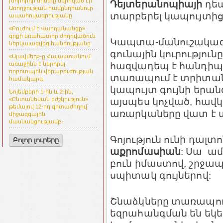
խորհրդի նիստը նվիրված էր
Դեյտերանոպիայի
դեպ
Առողջության համընդհանուր
տարբերել կապույտից
ապահովագրությանը
«Բուժում է Վարդանանցը»
գրքի եռահատոր ժողովածուն
Կապտա-մանուշակագ
ներկայացվեց հանրությանը
գունային կուրությու
«Սլավմեդ»-ը Հայաստանում
հազվադեպ է հանդիպու
առաջինն է ներդրել
ռոբոտային վիրաբուժության
տառապում է տրիտանո
համակարգ
կապույտ գույնի երան
Նոյեմբերի 1-ին և 2-ին,
«Ընտանեկան բժշկություն»
այսպես կոչված, հավկ
թեմայով 12-րդ գիտաժողով՝
առարկաները վատ է տ
միջազգային
մասնակցությամբ։
Գոյություն ունի դալ
Բոլոր լուրերը
աքրոմասիան
: Սա ամ
բուն իմաստով, շրջա
սպիտակ գույներով:
Շնաձկները տառապում
եզրահանգման են եկե