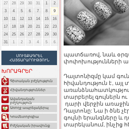
27
28
29
30
31
1
2
3
4
5
6
7
8
9
10
11
12
13
14
15
16
17
18
19
20
21
22
23
24
25
26
27
28
29
30
31
1
2
3
4
5
6
պատճառով, նաև օրգ
ՄՈՒՏՔԱԳՐԵԼ
ՀԱՅՏԱՐԱՐՈՒԹՅՈՒՆ
փոփոխությունների ար
ԽՈՐԱԳՐԵՐ
Դալտոնիզմը կամ գունա
Գիտական բժշկություն
հիվանդություն է, այլ
առանձնահատկություն
Հիվանդություններ
տարբերել գույներն ու
Ավանդական
դարի վերջին առաջին
բժշկություն
Առողջ ապրելակերպ
Դալտոնը: Նա ի ծնե չ
գույնի երանգները և 
Կոսմետոլոգիա
տարեկանում, ինչից հե
Բժշկական իրավունք