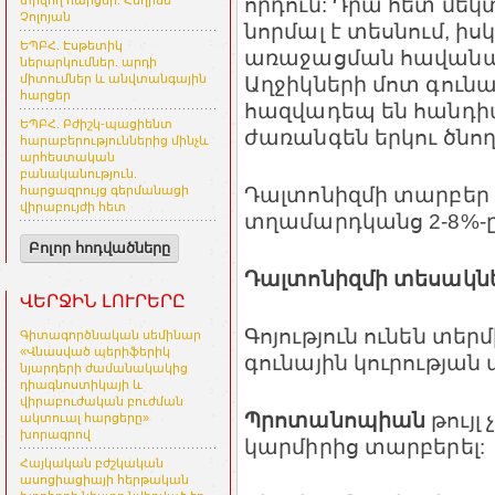
որդուն: Դրա հետ մեկ
տրվող հարցեր. Հեղինե
Չոլոյան
նորմալ է տեսնում, իս
ԵՊԲՀ. Էսթետիկ
առաջացման հավանակա
ներարկումներ. արդի
միտումներ և անվտանգային
Աղջիկների մոտ գուն
հարցեր
հազվադեպ են հանդիպ
ԵՊԲՀ. Բժիշկ-պացիենտ
ժառանգեն երկու ծնո
հարաբերություններից մինչև
արհեստական
բանականություն.
Դալտոնիզմի տարբեր
հարցազրույց գերմանացի
վիրաբույժի հետ
տղամարդկանց 2-8%-ը
Բոլոր հոդվածները
Դալտոնիզմի տեսակն
ՎԵՐՋԻՆ ԼՈՒՐԵՐԸ
Գոյություն ունեն տեր
Գիտագործնական սեմինար
«Վնասված պերիֆերիկ
գունային կուրության
նյարդերի ժամանակակից
դիագնոստիկայի և
վիրաբուժական բուժման
Պրոտանոպիան
թույլ
ակտուալ հարցերը»
խորագրով
կարմիրից տարբերել:
Հայկական բժշկական
ասոցիացիայի հերթական