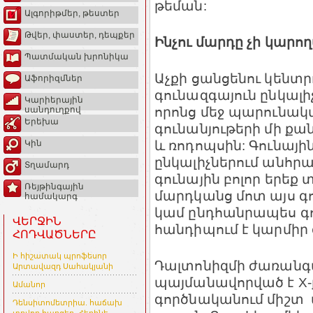
թեման:
Ալգորիթմեր, թեստեր
Թվեր, փաստեր, դեպքեր
Ինչու մարդը չի կարո
Պատմական խրոնիկա
Աչքի ցանցենու կենտ
Աֆորիզմներ
գունազգայուն ընկալիչ
Կարիերային
որոնց մեջ պարունակվ
սանդուղքով
Երեխա
գունանյութերի մի քա
և ռոդոպսին: Գունայի
Կին
ընկալիչներում անհր
Տղամարդ
գունային բոլոր երեք 
Ռեյթինգային
մարդկանց մոտ այս 
համակարգ
կամ ընդհանրապես գոյ
ՎԵՐՋԻՆ
հանդիպում է կարմիր
ՀՈԴՎԱԾՆԵՐԸ
Ի հիշատակ պրոֆեսոր
Դալտոնիզմի ժառան
Արտավազդ Սահակյանի
պայմանավորված է X-
Ամանոր
գործնականում միշտ 
Դենսիտոմետրիա. հաճախ