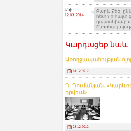
Անի
Բարև Ձեզ, ըն
12.03.2014
հետո ի հայտ գ
դալտոնիզմը ա
Շնորհակալութ
Կարդացեք նաև
Առողջապահության ոլոր
31.12.2012
Դ. Դումանյան. «Կարևո
դրվում»
28.12.2012