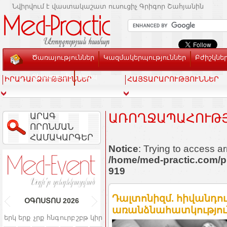
Նվիրվում է վաստակաշատ ուսուցիչ Գրիգոր Շահյանին
Ծառայություններ
Կազմակերպություններ
Բժիշկնե
Տեսասրահ
Կապ
ԻՐԱԴԱՐՁՈՒԹՅՈՒՆՆԵՐ
ՀԱՅՏԱՐԱՐՈՒԹՅՈՒՆՆԵՐ
ԱՐԱԳ
ԱՌՈՂՋԱՊԱՀՈՒԹՅԱ
ՈՐՈՆՄԱՆ
ՀԱՄԱԿԱՐԳԵՐ
Notice
: Trying to access ar
/home/med-practic.com/p
919
Դալտոնիզմ. հիվանդու
ՕԳՈՍՏՈՍ
2026
առանձնահատկությու
երկ
երք
չրք
հնգ
ուրբ
շբթ
կիր