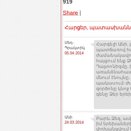
919
Share
|
Հարցեր, պատասխաններ
Մեդ-
Հարգելի Անի,
Պրակտիկ
պատճառով հա
05.04.2014
ժամանակավոր
հայցում ենք 
Դալտոնիզմը, 
առանձնահատկո
մնում էնույնը,
պակասում: 
գործոնը կնոջ 
գենը Ձեր երե
Անի
Բարև Ձեզ, աս
24.03.2014
իմ երեխաներ
փոխանցվում է 