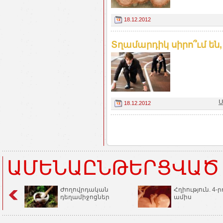
18.12.2012
Տղամարդիկ սիրո՞ւմ են
Ս
18.12.2012
ԱՄԵՆԱԸՆԹԵՐՑՎԱԾ
Ժողովրդական
Հղիություն. 4-ր
դեղամիջոցներ
ամիս