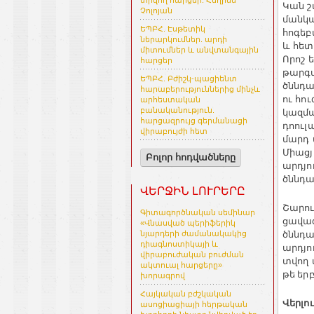
տրվող հարցեր. Հեղինե
Կան
շ
Չոլոյան
մանկ
ԵՊԲՀ. Էսթետիկ
հոգե
ներարկումներ. արդի
և
հետ
միտումներ և անվտանգային
Որոշ
ե
հարցեր
թարգ
ԵՊԲՀ. Բժիշկ-պացիենտ
ծննդա
հարաբերություններից մինչև
ու
հո
արհեստական
կազմա
բանականություն.
հարցազրույց գերմանացի
դոուլ
վիրաբույժի հետ
մարդ
Միացյ
Բոլոր հոդվածները
արդյո
ծննդա
ՎԵՐՋԻՆ ԼՈՒՐԵՐԸ
Շարո
Գիտագործնական սեմինար
ցավա
«Վնասված պերիֆերիկ
ծննդա
նյարդերի ժամանակակից
դիագնոստիկայի և
արդյո
վիրաբուժական բուժման
տվող
ակտուալ հարցերը»
թե եր
խորագրով
Հայկական բժշկական
Վերլո
ասոցիացիայի հերթական