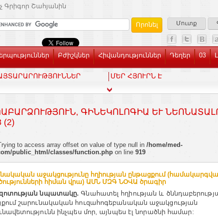
չ Գրիգոր Շահյանին
Մուտք
րպություններ
Բժիշկներ
Հիվանդություններ
Դեղեր
03
ԱՅՏԱՐԱՐՈՒԹՅՈՒՆՆԵՐ
ՄԵՐ ՀՅՈՒՐՆ Է
ԱԲԱՐՁՈՒԹՅՈՒՆ, ԳԻՆԵԿՈԼՈԳԻԱ ԵՒ ՆԵՈՆԱՏԱԼՈ
(2)
Trying to access array offset on value of type null in
/home/med-
com/public_html/classes/function.php
on line
919
նակական աջակցությունը հղիության ընթացքում (համակարգվ
ւծությունների հիման վրա) ԱՄՆ ՄԶԳ ՆՕՎԱ ծրագիր
զոտության
նպատակը
Գնահատել
հղիության
և
ծննդաբերությ
.
քում
շարունակական
հուզահոգեբանական
աջակցության
ւնավետությունն
ինչպես
մոր
այնպես
էլ
նորածնի
համար
,
: