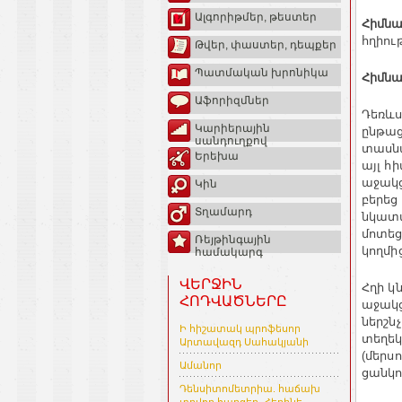
Ալգորիթմեր, թեստեր
Հիմն
հղիութ
Թվեր, փաստեր, դեպքեր
Պատմական խրոնիկա
Հիմն
Աֆորիզմներ
Դեռև
Կարիերային
ընթաց
սանդուղքով
տասն
Երեխա
այլ
հի
աջակց
Կին
բերեց
Տղամարդ
նկատմ
մոտե
Ռեյթինգային
կողմի
համակարգ
ՎԵՐՋԻՆ
Հղի
կ
ՀՈԴՎԱԾՆԵՐԸ
աջակց
ներշնչ
Ի հիշատակ պրոֆեսոր
տեղեկ
Արտավազդ Սահակյանի
մերսո
(
Ամանոր
ցանկո
Դենսիտոմետրիա. հաճախ