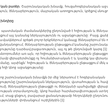
ական
բ
առեր
Շարունակական
խնամք
հուզահոգեբանական
աջա
.
,
յուն
ծննդաբերություն
մայրական
առողջություն
կրծքով
սնուց
,
,
,
ախնդիրը
ս
պատմական
ժամանակներից
ընդունված
է հղիության
և
ծննդա
քում
այլ
կանանց
ներկայությունն
ու
աջակցությունը
Բայց
քան
:
,
ամյակներում
գրեթե
բոլոր երկրներում
կանայք
ծննդաբերում
են
ո
վանդանոցում
ծննդաբերության
ընթացքում կանանց
շարունակ
,
ությունը
դարձավ բացառություն
այլ
ոչ
թե
ընդունված
կարգ
,
[1]
մտորումներ
առ
այն
որ
հղիության
և ծննդաբերության
ընթացքո
,
ամբ վերաբերմունքը
ոչ
հումանիստական
է
և
կարիք
կա վերադ
ցմանը
այսինքն
հղիության
և
ծննդաբերության
ընթացքում
մեկ
ա
,
`
ց
հղի
կնոջ
աջակցությանը
:
նոջ
շարունակական
խնամքն
իր
մեջ
ներառում
է
հոգեբանական
ությունը
շարունակական
ներկայություն
վստահության
և
հա
(
,
ում
ծննդաբերության
ընթացքի
ու
ծննդկանի
պահվածքի
վերաբ
),
ության
տրամադրումը
կնոջ
համար
հարմարավետության
ստեղ
,
ւմ
տաք
ցնցուղ
բավարար
քանակությամբ
հեղուկների
ընդունո
,
,
ւթյունների
փոխանցում
ուրիշներին
[1]: