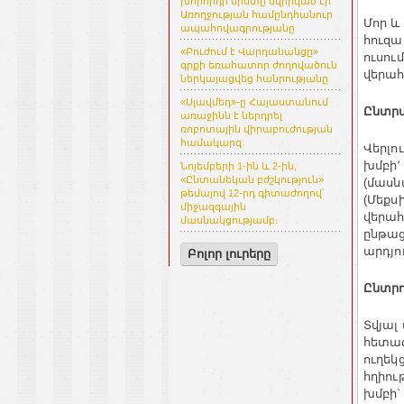
խորհրդի նիստը նվիրված էր
Առողջության համընդհանուր
Մոր
և
ապահովագրությանը
հուզա
«Բուժում է Վարդանանցը»
ուսու
գրքի եռահատոր ժողովածուն
վերահ
ներկայացվեց հանրությանը
«Սլավմեդ»-ը Հայաստանում
Ընտր
առաջինն է ներդրել
ռոբոտային վիրաբուժության
համակարգ
Վերլու
խմբի՚
Նոյեմբերի 1-ին և 2-ին,
մասն
«Ընտանեկան բժշկություն»
(
թեմայով 12-րդ գիտաժողով՝
Մեքս
(
միջազգային
վերահ
մասնակցությամբ։
ընթաց
արդյո
Բոլոր լուրերը
Ընտրո
Տվյալ
հետազ
ուղեկ
հղիու
խմբի