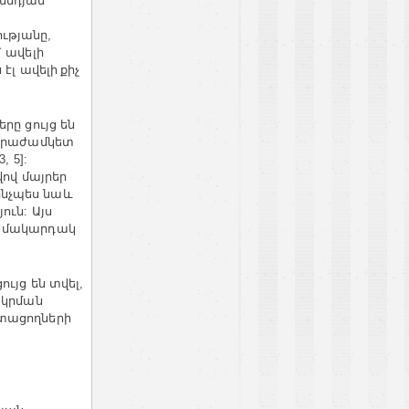
ննդյան
ությանը
,
ավելի
`
ն
էլ
ավելի քիչ
երը
ցույց
են
արաժամկետ
3, 5]:
վով
մայրեր
ինչպես
նաև
յուն
Այս
:
մակարդակ
ցույց
են
տվել
,
ակրման
տացողների