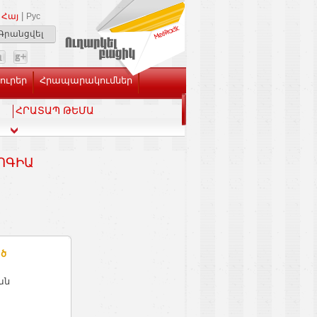
|
Հայ
Рус
Գրանցվել
Լուրեր
Հրապարակումներ
ՀՐԱՏԱՊ ԹԵՄԱ
ԳԻԱ 1
ած
ան