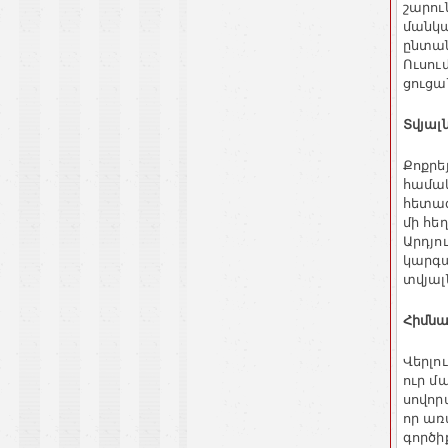
շարու
մանկ
ընտա
Ուսու
ցուցա
Տվյալ
Քոքրե
համակ
հետազ
մի
հե
Արդյո
կարգա
տվյալ
Հիմն
Վերլո
ուր
մա
սովո
որ
առ
գործի