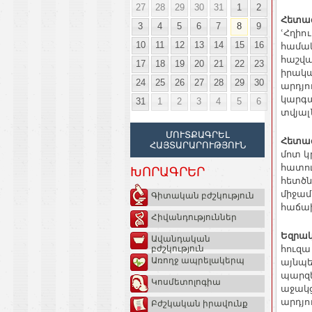
27
28
29
30
31
1
2
Հետա
3
4
5
6
7
8
9
ՙՀղիո
10
11
12
13
14
15
16
համա
հաշվա
17
18
19
20
21
22
23
իրակ
24
25
26
27
28
29
30
արդյո
կարգա
31
1
2
3
4
5
6
տվյալ
ՄՈՒՏՔԱԳՐԵԼ
Հետա
ՀԱՅՏԱՐԱՐՈՒԹՅՈՒՆ
մոտ
կ
հատու
ԽՈՐԱԳՐԵՐ
հետծ
միջամ
Գիտական բժշկություն
հաճա
Հիվանդություններ
Եզրակ
Ավանդական
հուզ
բժշկություն
այնպ
Առողջ ապրելակերպ
պարզե
Կոսմետոլոգիա
աջակց
արդյո
Բժշկական իրավունք