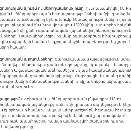
զոտության
նյութն
ու
մեթոդաանությունը
Ուսումնասիրվել
են
Քո
.
ւթյան
և
ծննդաբերության
հետազոտությունների
խմբի՚
գրանցմ
կարգն
ուսումնասիրող
երկու
խումբ
հետազոտությունների
որոն
(
րկով
ընդգրկում
են
մոտավորապես
կին
և
տարբեր
երկրն
15200
)
անացված
մի
քանի
պատահական
վերահսկվող
հետազոտություն
ւնքները
Դրանք
վերլուծելու
համար
օգտագործվել
է
հարաբերա
:
յին
տվյալների
համար
և
կշռված
միջին
տարբերությունը
շարու
ների
համար
:
զոտության
արդյունքները
Շարունակական
աջակցություն
ստա
.
րճատվել
է
ծննդաբերության
տևողությունը
պակասել
է
կեսարյ
,
մների
և
ցավազրկման
անհրաժեշտության
հաճախականությու
ննդաբերական
դեպրեսիաների
թիվը
Բարձրացել
է
առանց
գործ
:
տությունների
ծննդաբերությունների
թիվը
և
կրծքով
կերակրման
խականությունը
:
ացություն
Հղիության
և
ծննդաբերության
ընթացքում
կնոջ
.
ահոգեբանական
աջակցությունն
ունի
դրական
ազդեցություն
ինչ
ես
էլ
երեխայի
համար
սակայն
անհրաժեշտ
են
հետագա
հետազո
,
լու
սահմանափակ
ռեսուրսներով երկրներում
շարունակական
ությունն
ապահովելու
համար
պահանջվող
ծախսերն
ու
դրա
ւնավետությունը
: