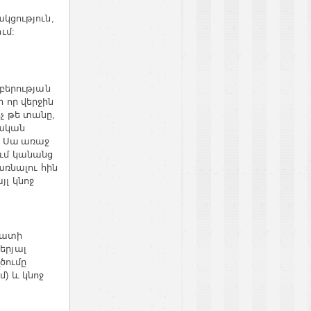
կցություն
,
ում
:
բերության
ի
որ
վերջին
չ
թե
տանը
,
ական
Սա առաջ
:
ւմ
կանանց
առնալու
հին
յլ
կնոջ
վատի
երյալ
ծումը
ւմ
և
կնոջ
)