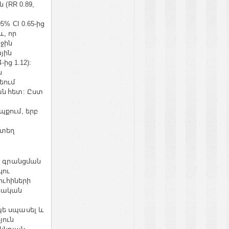
ն
(RR 0.89,
,
ից
95% CI 0.65-
և
որ
,
իջին
յին
ից
4-
1.12):
ն
եում
ան հետ
Ըստ
:
պքում
երբ
,
րտեղ
՚
գրանցման
կու
ւհիների
րական
պե
սպասել
և
յուն