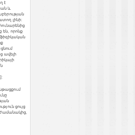
ղ
է
կան և
աբերության
խատող
լինի
:
հունարենից
ք
են
որոնք
,
ֆիզիկական
րք
ցնում
ից ավելի
րիկայի
ն
]:
նթացքում
ւնը
թյան
ւթյուն ցույց
ժամանակից
,