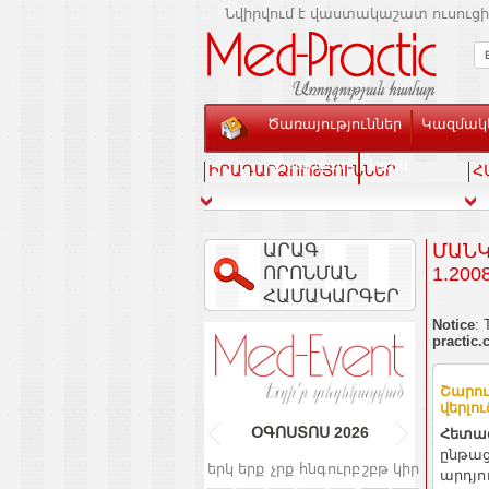
Նվիրվում է վաստակաշատ ուսուցի
Ծառայություններ
Կազմակե
Տեսասրահ
Կապ
ԻՐԱԴԱՐՁՈՒԹՅՈՒՆՆԵՐ
Հ
ԱՐԱԳ
ՄԱՆԿ
ՈՐՈՆՄԱՆ
.2008 
ՀԱՄԱԿԱՐԳԵՐ
Notice
: 
practic.
Շարու
վերլո
Հետա
ՕԳՈՍՏՈՍ
2026
ընթաց
երկ
երք
չրք
հնգ
ուրբ
շբթ
կիր
արդյո