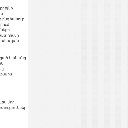
քրեյնի
ան
ք
ընդհանուր
երում
ների
կան
ռիսկը
նակական
ցած
կանանց
ան
նը
,
իքային
պես
մոր
,
տություններ