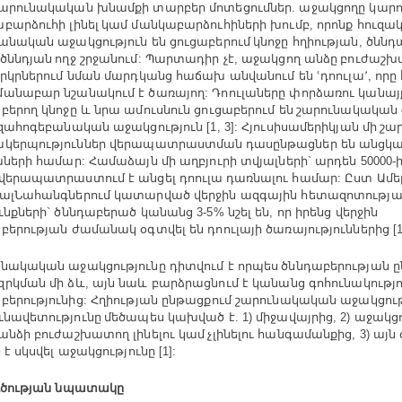
արունակական
խնամքի
տարբեր
մոտեցումներ
աջակցողը
կարո
.
աբարձուհի
լինել կամ
մանկաբարձուհիների
խումբ
որոնք
հուզա
,
բանական
աջակցություն
են
ցուցաբերում կնոջը
հղիության
ծննդ
,
ծննդյան ողջ
շրջանում
Պարտադիր
չէ
աջակցող
անձը բուժաշ
:
,
րկրներում
նման
մարդկանց
հաճախ
անվանում
են
ՙդոուլա՚
որը
,
մանաբար
նշանակում
է
ծառայող
Դոուլաները
փորձառու
կանայ
:
բերող
կնոջը
և
նրա
ամուսնուն
ցուցաբերում
են շարունակական
ւզահոգեբանական
աջակցություն
Հյուսիսամերիկյան
մի շա
[1, 3]:
կերպություններ
վերապատրաստման դասընթացներ
են
անցկա
աների
համար
Համաձայն
մի
աղբյուրի
տվյալների
արդեն
:
`
50000-
վերապատրաստում
է
անցել
դոուլա դառնալու
համար
Ըստ
Ամե
:
ալՆահանգներում
կատարված
վերջին
ազգային
հետազոտությա
ւնքների
ծննդաբերած
կանանց
նշել
են
որ
իրենց
վերջին
`
3-5%
,
բերության
ժամանակ
օգտվել
են
դոուլայի
ծառայություններից
[1
ւնակական
աջակցությունը
դիտվում
է
որպես ծննդաբերության
ը
զրկման
մի
ձև
այն
նաև
բարձրացնում
է
կանանց
գոհունակությո
,
բերությունից
Հղիության
ընթացքում
շարունակական
աջակցու
:
ւնավետությունը մեծապես
կախված
է
միջավայրից
աջակցո
. 1)
, 2)
անձի
բուժաշխատող
լինելու
կամ չլինելու
հանգամանքից
այն
, 3)
բ
է
սկսվել
աջակցությունը
[1]:
ւծության
նպատակը