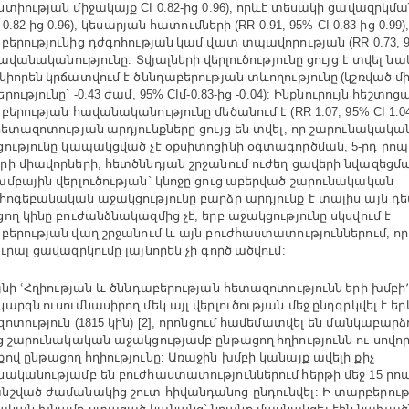
ստիության
միջակայք
ից
որևէ տեսակի
ցավազրկմա
CI 0.82-
0.96),
ից
կեսարյան
հատումների
ից
 0.82-
0.96),
(RR 0.91, 95% CI 0.83-
0.99)
բերությունից
դժգոհության կամ
վատ
տպավորության
(RR 0.73, 
ավանականությունը
Տվյալների վերլուծությունը
ցույց
է
տվել
նա
:
կիորեն կրճատվում
է
ծննդաբերության
տևողությունը
կշռված
մ
(
րությունը
ժամ
մ
ից
Ինքնուրույն
հեշտոցա
` -0.43
, 95% CI
-0.83-
-0.04):
բերության
հավանականությունը
մեծանում
է
(RR 1.07, 95% CI 1.0
հետազոտության արդյունքները
ցույց
են
տվել
որ
շարունակակա
,
ությունը
կապակցված
չէ
օքսիտոցինի
օգտագործման
րդ
րոպ
, 5-
րի
միավորների
հետծննդյան
շրջանում
ուժեղ
ցավերի
նվազեցմ
,
խմբային
վերլուծության
կնոջը
ցուց աբերված
շարունակական
`
հոգեբանական աջակցությունը
բարձր
արդյունք
է
տալիս
այն
դե
ցող
կինը
բուժանձնակազմից
չէ
երբ
աջակցությունը
սկսվում
է
,
բերության վաղ
շրջանում
և
այն
բուժհաստատություններում
ո
,
ւրալ
ցավազրկումը
լայնորեն
չի
գործ ածվում
:
յնի
ՙՀղիության
և
ծննդաբերության
հետազոտությունն երի
խմբի
արգն ուսումնասիրող
մեկ
այլ
վերլուծության
մեջ ընդգրկվել
է
եր
ոտություն
կին
որոնցում
համեմատվել
են
մանկաբարձո
(1815
) [2],
ց
շարունակական
աջակցությամբ
ընթացող հղիությունն
ու
սովո
քով
ընթացող հղիությունը
Առաջին
խմբի
կանայք
ավելի
քիչ
:
նականությամբ
են
բուժհաստատություններում հերթի
մեջ
րո
15
նշված
ժամանակից
շուտ
հիվանդանոց
ընդունվել
Ի
տարբերութ
: