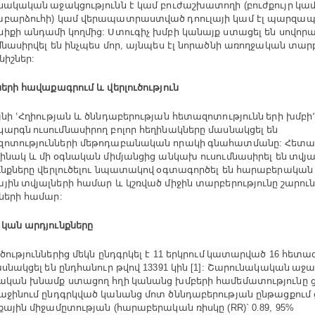
նակական աջակցությունն
է
կամ
բուժաշխատողի
բուժքույր կա
(
աբարձուհի
կամ
վերապատրաստված դոուլայի
կամ
էլ
պարզապ
)
նիքի
անդամի կողմից
Ստուգիչ
խմբի
կանայք
ստացել
են
սովոր
:
մնասիրվել
են
ինչպես
մոր
այնպես
էլ
նորածնի
առողջական
տար
,
նիշներ
:
ների
հավաքագրում
և
վերլուծություն
յնի
ՙՀղիության
և
ծննդաբերության
հետազոտությունն երի
խմբի
արգն ուսումնասիրող
բոլոր
հեղինակները
մասնակցել
են
ոտությունների
մեթոդաբանական
որակի գնահատմանը
Հետա
:
ղինակ
և
մի օգնական
միմյանցից
անկախ
ուսումնասիրել
են տվյա
ւնքները
վերլուծելու
նպատակով օգտագործել
են
հարաբերական
յին տվյալների
համար
և
կշռված
միջին
տարբերությունը շարո
ների
համար
:
ական
արդյունքները
ւծություններից
մեկն
ընդգրկել
է
երկրում կատարված
հետազ
11
16
սնակցել են
ընդհանուր
թվով
կին
Շարունակական աջակ
13391
[1]:
րական
խնամք
ստացող
հղի կանանց
խմբերի
համեմատությունը
աջինում
ընդգրկված
կանանց
մոտ
ծննդաբերության
ընթացքում
քային
միջամըտության
հարաբերական
ռիսկը
(
(RR)` 0.89, 95%