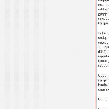
սովո
դասեր
անհա
քչերի
դրակ
են
կա
Յոհան
տվել
,
առավե
Ծննդա
(51%)
աջակց
կանա
ունեն
:
Մեքսի
որ
դոո
հաճա
մոտ
(R
Եզրա