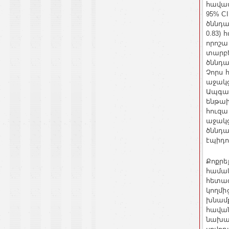
հավա
95% CI
ծննդա
հ
0.83)
որոշա
տարբե
ծննդա
Չորս
աջակց
Ապգա
ենթա
հուզա
աջակ
ծննդա
էպիդո
Քոքրե
համակ
հետազ
կողմի
խնամ
հավա
նախա