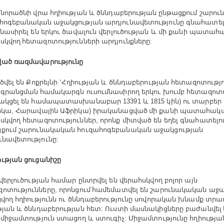
նորածնի
վրա
հղիության
և
ծննդաբերության ընթացքում
շարու
հոգեբանական աջակցության
արդյունավետությունը
գնահատել
մնասիրել
են
երկու
ծավալուն
վերլուծության
և
մի
քանի
պատահա
սկվող հետազոտությունների
արդյունքները
:
ված
ռազմավարությունը
ծվել
են
Քոքրեյնի
ՙՀղիության
և
ծննդաբերության
հետազոտությո
գրանցման համակարգն
ուսումնասիրող
երկու
խումբ
հետազոտո
ակցել
են
համապատասխանաբար
և
կին
ու
տարբեր
13391
1815
)
իկա
Հարավային
Աֆրիկա
իրականացված մի
քանի
պատահակ
,
)
սկվող
հետազոտություններ
որոնք
միտված
են
եղել
գնահատելու
,
քում
շարունակական
հուզահոգեբանական
աջակցության
ւնավետությունը
:
ւթյան
ցուցանիշը
վերլուծության
համար
ընտրվել
են
վերահսկվող
բոլոր
այն
ոտությունները
որոնցում համեմատվել
են
շարունակական
աջա
,
ցվող
հղիությունն
ու
ծննդաբերությունը
սովորական
խնամք
տրա
թյան
և
ծննդաբերության
հետ
Ուստի
մասնակիցները
բաժանվել 
:
միջամտություն
ստացող
և
ստուգիչ
Միջամտությունը
հղիությա
`
: