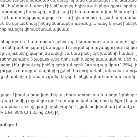
րական
խնամք
ստացած
կանանց
նրանք
մասնակցել
էին
նախած
`
ին
հանգիստ
կարող
էին
քննարկել
հղիության
ընթացքում իրենց
,
նգստացնող
հարցերը
ավելի
լավ էին
պատրաստված
ծննդաբեր
,
ն
էր կատարվել
ցավազրկում
ու
էպիզիոտոմիա
և
ընդհանրապես
,
ան
են
վերաբերվել
իրենց ծննդաբերությանը
Նրանց
նորածիններ
:
րիք
ունեցել
վերակենդանացման
:
նեսբուրգում
կատարված
երկու
այլ
հետազոտության
արդյունքն
որ
ծննդաբերության
ընթացքում
դոուլաների
աջակցության երկ
լությունները
կարող
են ավելի
էական
լինել
երեխաների
համար
[
բերությունից
շաբաթ
անց
դոուլայի
խմբից բավականին
մեծ
թ
6
կրծքով
են
կերակրել
իրենց
երեխաներին
ստուգիչ
խմբում
(
` 29%),
ություն
ստացած
մայրերից
քչերն
են
ցուցաբերել
անհանգստութ
յք
դեպրեսիայի
թեստի
ցածր
նիշեր
և
ինքնագնահատման
բարձր
կայում
իրականացված
մեկ
այլ
հետազոտության
արդյունքները
ւլայի կողմից
աջակցություն
ստացած
կանանց
մոտ կրծքով
կեր
խականությունը
զգալիորեն
բարձր
է
քան
սովորական
խնամք
ս
,
ից
R 1.64, 95% CI 1.01-
2.64) [4]:
հանգում