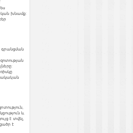
մ
ես
ական
խնամք
:
բեր
՚
գրանցման
զոտության
լները
:
ռիսկը
ւնակական
ոտություն
,
ցություն
և
ցույց
է
տվել
,
ցածր
է