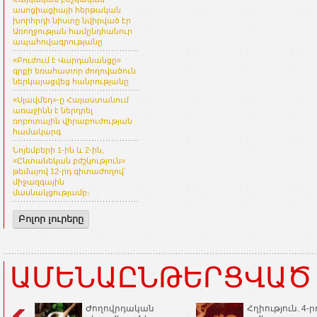
ասոցիացիայի հերթական
խորհրդի նիստը նվիրված էր
Առողջության համընդհանուր
ապահովագրությանը
«Բուժում է Վարդանանցը»
գրքի եռահատոր ժողովածուն
ներկայացվեց հանրությանը
«Սլավմեդ»-ը Հայաստանում
առաջինն է ներդրել
ռոբոտային վիրաբուժության
համակարգ
Նոյեմբերի 1-ին և 2-ին,
«Ընտանեկան բժշկություն»
թեմայով 12-րդ գիտաժողով՝
միջազգային
մասնակցությամբ։
Բոլոր լուրերը
ԱՄԵՆԱԸՆԹԵՐՑՎԱԾ
Ժողովրդական
Հղիություն. 4-ր