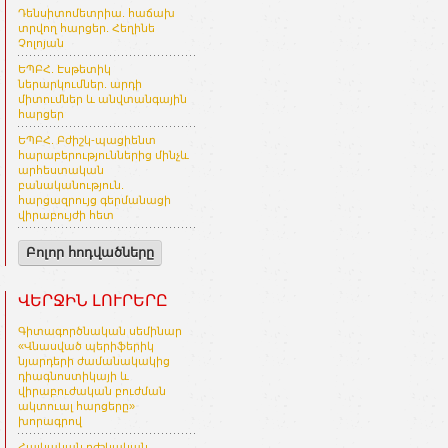
Դենսիտոմետրիա. հաճախ
տրվող հարցեր. Հեղինե
Չոլոյան
ԵՊԲՀ. Էսթետիկ
ներարկումներ. արդի
միտումներ և անվտանգային
հարցեր
ԵՊԲՀ. Բժիշկ-պացիենտ
հարաբերություններից մինչև
արհեստական
բանականություն.
հարցազրույց գերմանացի
վիրաբույժի հետ
Բոլոր հոդվածները
ՎԵՐՋԻՆ ԼՈՒՐԵՐԸ
Գիտագործնական սեմինար
«Վնասված պերիֆերիկ
նյարդերի ժամանակակից
դիագնոստիկայի և
վիրաբուժական բուժման
ակտուալ հարցերը»
խորագրով
Հայկական բժշկական