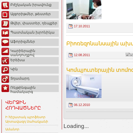
Բժշկական իրավունք
Ալգորիթմեր, թեստեր
Թվեր, փաստեր, դեպքեր
17.10.2011
Պատմական խրոնիկա
Աֆորիզմներ
Բիոռեզոնանսային ախտ
Կարիերային
Ախ
սանդուղքով
12.08.2011
Երեխա
Կոմպյուտերային տոմ
Կին
Տղամարդ
Ռեյթինգային
համակարգ
ՎԵՐՋԻՆ
06.12.2010
ՀՈԴՎԱԾՆԵՐԸ
Ի հիշատակ պրոֆեսոր
Արտավազդ Սահակյանի
Loading...
Ամանոր