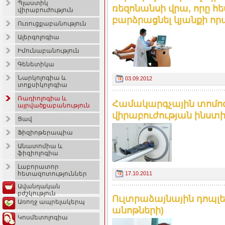
Պլաստիկ
ռեզոնանսի վրա, որը 
վիրաբուժություն
բարձրացնել կյանքի որ
Ուռուցքաբանություն
Ալերգոլոգիա
Իմունաբանություն
Գենետիկա
Նարկոլոգիա և
03.09.2012
տոքսիկոլոգիա
Ռադիոլոգիա և
Համակարգչային տոմոգ
այրվածքաբանություն
վիրաբուժության ինստ
Ցավ
Ֆիզիոթերապիա
Անատոմիա և
ֆիզիոլոգիա
Լաբորատոր
17.10.2011
հետազոտություններ
Ավանդական
բժշկություն
Ուլտրաձայնային դոպլե
Առողջ ապրելակերպ
անոթների)
Կոսմետոլոգիա