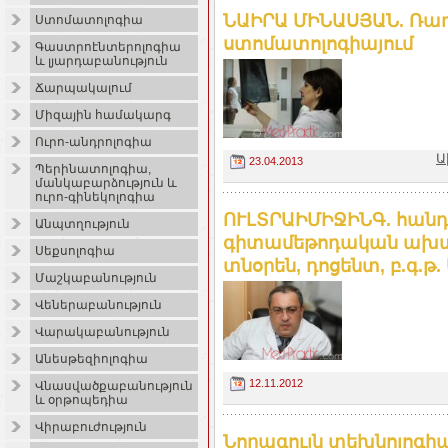
ՆԱԻՐԱ ՄԻՆԱՍՅԱՆ. Ռա
Ստոմատոլոգիա
ստոմատոլոգիայում
Գաստրոէնտերոլոգիա
և լյարդաբանություն
Ճարպակալում
Միզային համակարգ
Ուրո-անդրոլոգիա
Ա
23.04.2013
Պերինատոլոգիա,
մանկաբարձություն և
ուրո-գինեկոլոգիա
ՈՒԼՏՐԱԻՄԻՋԻՆԳ. հանդ
Անպտղություն
գիտամեթոդական ախտո
Սեքսոլոգիա
տնօրեն, դոցենտ, բ.գ.թ
Մաշկաբանություն
Վեներաբանություն
Վարակաբանություն
Անեսթեզիոլոգիա
12.11.2012
Վնասվածքաբանություն
և օրթոպեդիա
Վիրաբուժություն
Նորագույն տեխնոլոգիա