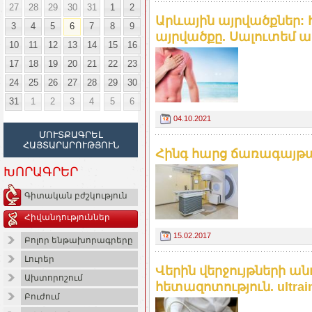
27
28
29
30
31
1
2
Արևային այրվածքներ: 
3
4
5
6
7
8
9
այրվածքը. Սալուտեմ 
10
11
12
13
14
15
16
17
18
19
20
21
22
23
24
25
26
27
28
29
30
31
1
2
3
4
5
6
04.10.2021
ՄՈՒՏՔԱԳՐԵԼ
ՀԱՅՏԱՐԱՐՈՒԹՅՈՒՆ
Հինգ հարց ճառագայթայ
ԽՈՐԱԳՐԵՐ
Գիտական բժշկություն
Հիվանդություններ
15.02.2017
Բոլոր ենթախորագրերը
Լուրեր
Վերին վերջույթների ա
Ախտորոշում
հետազոտություն. ultrai
Բուժում