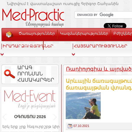
Նվիրվում է վաստակաշատ ուսուցիչ Գրիգոր Շահյանին
Ծառայություններ
Կազմակերպություններ
Բժիշկնե
Տեսասրահ
Կապ
ԻՐԱԴԱՐՁՈՒԹՅՈՒՆՆԵՐ
ՀԱՅՏԱՐԱՐՈՒԹՅՈՒՆՆԵՐ
ԱՐԱԳ
Ռադիոլոգիա և այրված
ՈՐՈՆՄԱՆ
ՀԱՄԱԿԱՐԳԵՐ
Արևային ճառագայթում:
ճառագայթման վտանգ.
ՕԳՈՍՏՈՍ
2026
07.10.2021
երկ
երք
չրք
հնգ
ուրբ
շբթ
կիր