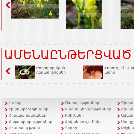
ԱՄԵՆԱԸՆԹԵՐՑՎԱԾ
Ժողովրդական
Հղիություն. 4-ր
դեղամիջոցներ
ամիս
Լուրեր
Ծառայություններ
Գիտակ
Իրադարձություններ
Կազմակերպություններ
Հիվան
Հրապարակումներ
Բժիշկներ
Ավանդ
Հայտարարություններ
Հիվանդություններ
Առողջ
Հրատապ թեմա
Դեղեր
Բժշկա