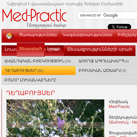
Նվիրվում է վաստակաշատ ուսուցիչ Գրիգոր Շահյանին
Ծառայություններ
Կազմակերպություններ
Բժիշկնե
Տեսասրահ
Կապ
Լուսանկարների սրահ
Տեսագրությունների սրահ
ԱՎԱՆԴԱԿԱՆ ԲԺՇԿՈՒԹՅՈՒՆ
ԱՌՈՂՋ ԱՊՐԵԼԱԿԵՐՊ
(25)
(5)
ԴԵՂԱԲՈՒՅՍԵՐ
ԲՈՒՍԱԿԱՆ ԱՇԽԱՐՀ
(85)
(5)
ԲՈԼՈՐ ԼՈՒՍԱՆԿԱՐՆԵՐԸ
ԴԵՂԱԲՈՒՅՍԵՐ
Հեղինակ
Med-Practic
Տեղեկությու
Անմոռուկ - Не
Ցուցադրված