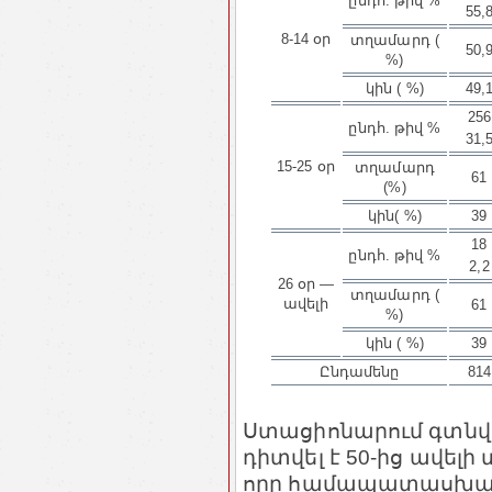
ընդհ. թիվ %
55,
8-14 օր
տղամարդ (
50,
%)
կին ( %)
49,
256
ընդհ. թիվ %
31,
15-25 օր
տղամարդ
61
(%)
կին( %)
39
18
ընդհ. թիվ %
2,2
26 օր —
տղամարդ (
ավելի
61
%)
կին ( %)
39
Ընդամենը
814
Ստացիոնարում գտնվե
դիտվել է 50-ից ավելի
որը համապատասխանո