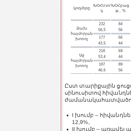
ԽՕՀՍտ/
ԽՕՀբաց.
կողմերը
կ
թ., %
232
84
Ձախ
56,5
56
հայմորյան
177
66
խոռոչ
43,5
44
218
69
Աջ
53,4
44
հայմորյան
187
89
խոռոչ
46,6
56
Ըստ տարիքային ցուց
սինուսիտով հիվանդն
ժամանակահատվածում
I խումբ – հիվանդն
12,9%,
II խումբ – առավե