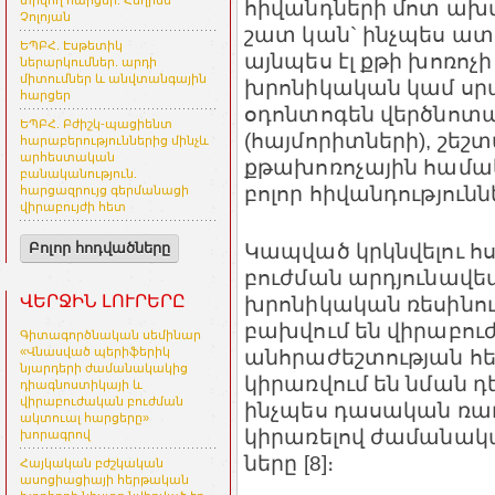
տրվող հարցեր. Հեղինե
հիվանդների մոտ ախ
Չոլոյան
շատ կան` ինչպես ա
ԵՊԲՀ. Էսթետիկ
այնպես էլ քթի խոռոչի 
ներարկումներ. արդի
միտումներ և անվտանգային
խրոնիկական կամ սր
հարցեր
օդոնտոգեն վերծնոտա
ԵՊԲՀ. Բժիշկ-պացիենտ
(հայմորիտների), շեշ
հարաբերություններից մինչև
արհեստական
քթախոռոչային համակ
բանականություն.
բոլոր հիվանդությունն
հարցազրույց գերմանացի
վիրաբույժի հետ
Կապված կրկնվելու 
Բոլոր հոդվածները
բուժման արդյունավե
ՎԵՐՋԻՆ ԼՈՒՐԵՐԸ
խրոնիկական ռեսինո
բախվում են վիրաբու
Գիտագործնական սեմինար
«Վնասված պերիֆերիկ
անհրաժեշտության հե
նյարդերի ժամանակակից
կիրառվում են նման դ
դիագնոստիկայի և
վիրաբուժական բուժման
ինչպես դասական ռադի
ակտուալ հարցերը»
կիրառելով ժամանակ
խորագրով
ները [8]։
Հայկական բժշկական
ասոցիացիայի հերթական