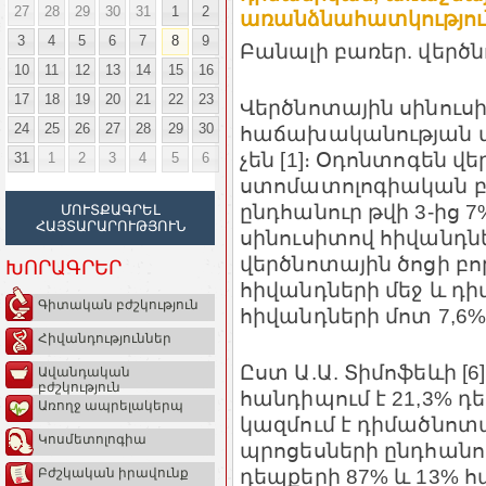
27
28
29
30
31
1
2
առանձնահատկությու
3
4
5
6
7
8
9
Բանալի բառեր
.
վերծն
10
11
12
13
14
15
16
17
18
19
20
21
22
23
Վերծնոտային սինուսի
24
25
26
27
28
29
30
հաճախականության մ
չեն
[1]
։ Օդոնտոգեն վե
31
1
2
3
4
5
6
ստոմատոլոգիական բո
ընդհանուր թվի
3-
ից
7
ՄՈՒՏՔԱԳՐԵԼ
ՀԱՅՏԱՐԱՐՈՒԹՅՈՒՆ
սինուսիտով հիվանդնե
վերծնոտային ծոցի բո
ԽՈՐԱԳՐԵՐ
հիվանդների մեջ և դ
Գիտական բժշկություն
հիվանդների մոտ
7,6% 
Հիվանդություններ
Ըստ Ա.Ա. Տիմոֆեևի [6
Ավանդական
բժշկություն
հանդիպում է 21,3% դ
Առողջ ապրելակերպ
կազմում է դիմածնոտ
Կոսմետոլոգիա
պրոցեսների ընդհանու
դեպքերի 87% և 13
Բժշկական իրավունք