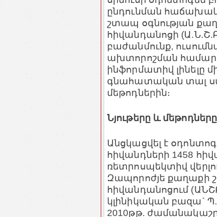
ընդունման հաճախակ
շտապ օգնության քաղ
հիվանդանոցի (Ա.Ն.Շ.
բաժանմունք, ուսումն
ախտորոշման համար 
ինֆորմատիվ լինելը մ
գնահատական տալ ստ
մեթոդներին։
Նյութերը և մեթոդները
Անցկացվել է օդոնտոգ
հիվանդների 1458 հի
ռետրոսպեկտիվ վերլուծ
Զապորոժյե քաղաքի 
հիվանդանոցում (ԱՆՇԲ
կլինիկական բազա` Պ.Հ.
2010թթ. ժամանակաշր