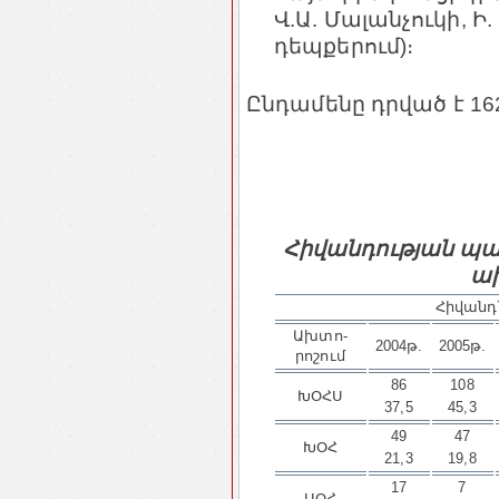
Վ.Ա. Մալանչուկի, Ի.
դեպքերում)։
Ընդամենը դրված է 162
Հիվանդության պա
ա
Հիվանդն
Ախտո­
2004թ.
2005թ.
րոշում
86
108
ԽՕՀՍ
37,5
45,3
49
47
ԽՕՀ
21,3
19,8
17
7
ՍՕՀ