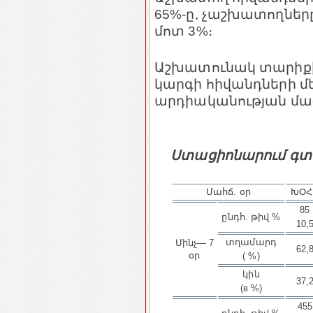
65%-ը, չաշխատողները`
մոտ 3%։
Աշխատունակ տարիքի 
կարգի հիվանդների մե
արդիականության մա
Ստացիոնարում գտն
Մահճ. օր
ԽՕՀ
85
ընդհ. թիվ %
10,
տղամարդ
Մինչ— 7
62,
օր
( %)
կին
37,
(в %)
455