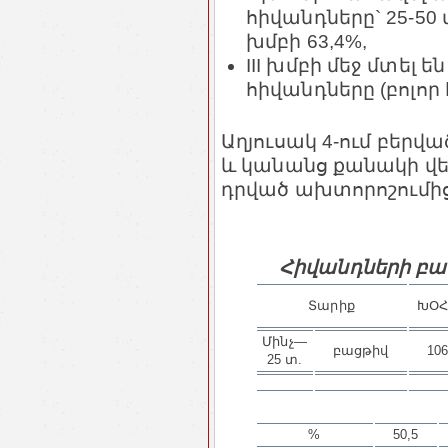
հիվանդները` 25-50
խմբի 63,4%,
III խմբի մեջ մտել ե
հիվանդները (բոլոր
Աղյուսակ 4-ում բերվ
և կանանց քանակի վե
դրված ախտորոշումի
Հիվանդների բա
Տարիք
ԽՕՀ
Մինչ—
բացթիվ
10
25 տ.
%
50,5