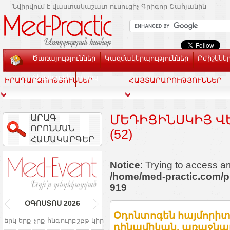
Նվիրվում է վաստակաշատ ուսուցիչ Գրիգոր Շահյանին
Ծառայություններ
Կազմակերպություններ
Բժիշկնե
Տեսասրահ
Կապ
ԻՐԱԴԱՐՁՈՒԹՅՈՒՆՆԵՐ
ՀԱՅՏԱՐԱՐՈՒԹՅՈՒՆՆԵՐ
ԱՐԱԳ
ՄԵԴԻՑԻՆՍԿԻՅ ՎԵ
ՈՐՈՆՄԱՆ
(52)
ՀԱՄԱԿԱՐԳԵՐ
Notice
: Trying to access ar
/home/med-practic.com/p
919
ՕԳՈՍՏՈՍ
2026
Օդոնտոգեն հայմորիտ
երկ
երք
չրք
հնգ
ուրբ
շբթ
կիր
դինամիկան, առաջնա