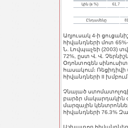
կին (в %)
61,7
Ընդամենը
8
Աղյուսակ 4-ի ցուցանի
հիվանդների մոտ 65%-ը
Ն. Լովպաչեի (2003) տ
72%, ըստ Վ. Վ. Չերնիշ
Օդոնտոգեն սինուսիտո
հասակում։ Ռեցիդիվի 
հիվանդների II խմբում`
Չնայած ստոմատոլոգ
բարձր մակարդակին 
մարզային կենտրոննե
հիվանդների 76.3% Զա
Աշխատող հիվանդները