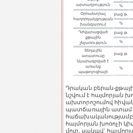
արտադրություն
%
Օրոանտրալ
բաց.թ.
հաղորդակցության
%
խանգարում
Դժվարացված
բաց.թ.
քթային
%
շնչառություն
Տեղային
բաց.թ.
ստատուսը
նկարագրված է
առանց
%
պաթոլոգիայի
Դրական բերան-քթայ
նշվում է հայմորյան 
ախտորոշումով հիվան
պատճառային ատամ այ
հաճախականությամբ ՍՕ
հայմորյան խոռոչի կի
մոտ, սակավ` հայմոր