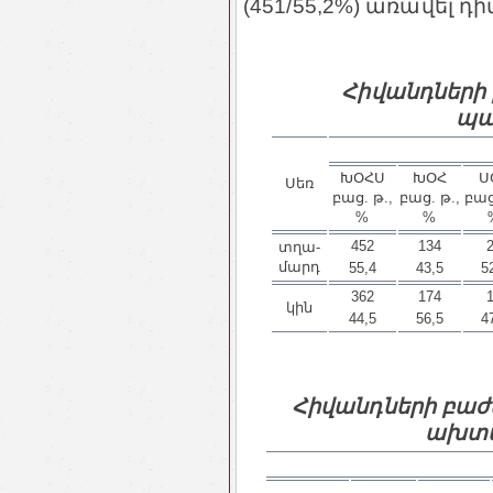
(451/55,2%) առավել դի
Հիվանդների
պա
ԽՕՀՍ
ԽՕՀ
Ս
Սեռ
բաց. թ.,
բաց. թ.,
բաց
%
%
452
134
տղա­
մարդ
55,4
43,5
5
362
174
կին
44,5
56,5
4
Հիվանդների բաժա
ախտա