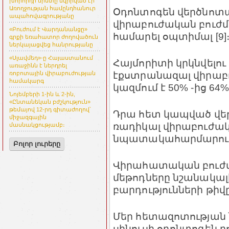
խորհրդի նիստը նվիրված էր
Առողջության համընդհանուր
Օդոնտոգեն վերծնոտա
ապահովագրությանը
վիրաբուժական բուժմա
«Բուժում է Վարդանանցը»
համարել օպտիմալ [9]
գրքի եռահատոր ժողովածուն
ներկայացվեց հանրությանը
«Սլավմեդ»-ը Հայաստանում
Հայմորիտի կրկնվելո
առաջինն է ներդրել
էքստրանազալ վիրաբ
ռոբոտային վիրաբուժության
համակարգ
կազմում է 50% -ից 64%
Նոյեմբերի 1-ին և 2-ին,
«Ընտանեկան բժշկություն»
թեմայով 12-րդ գիտաժողով՝
Դրա հետ կապված վե
միջազգային
ռադիկալ վիրաբուժա
մասնակցությամբ։
նպատակահարմարությ
Բոլոր լուրերը
Վիրահատական բուժ
մեթոդները նշանակալ
բարդությունների թիվ
Մեր հետազոտության 
սինուսի օդոնտոգեն բ