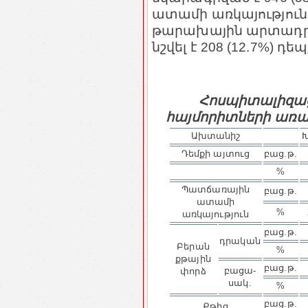
ատամի առկայությունը`
թարախային արտադրո
նշվել է 208 (12.7%) դեպ
Հոսպիտալիզա
հայմորիտների առա
Ախտանիշ
Դեմքի այտուց
բաց.թ.
%
Պատճառային
բաց.թ.
ատամի
%
առկայություն
բաց.թ.
դրա­կան
Բերան
%
քթային
բաց.թ.
բացա­
փորձ
սակ.
%
բաց.թ.
Քթից