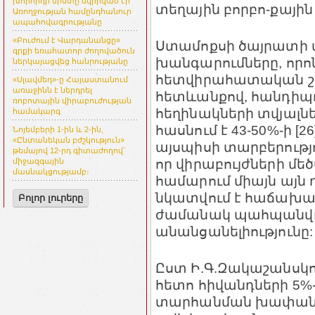
խորհրդի նիստը նվիրված էր
տեղային բորբո-քային 
Առողջության համընդհանուր
ապահովագրությանը
«Բուժում է Վարդանանցը»
Ստամոքսի ծայրատի 
գրքի եռահատոր ժողովածուն
խանգարումները, որո
ներկայացվեց հանրությանը
հետվիրահատական շ
«Սլավմեդ»-ը Հայաստանում
առաջինն է ներդրել
հետևանքով, հանդիպում
ռոբոտային վիրաբուժության
հեղինակների տվյալնե
համակարգ
հասնում է 43-50%-ի [
Նոյեմբերի 1-ին և 2-ին,
«Ընտանեկան բժշկություն»
այսպիսի տարբերությ
թեմայով 12-րդ գիտաժողով՝
որ վիրաբույժների մե
միջազգային
մասնակցությամբ։
համարում միայն այն
նկատվում է հաճախա
Բոլոր լուրերը
ժամանակ պահպանվու
անանցանելիությունը:
Ըստ Ի.Գ.Զակաշանսկու
հետո հիվանդների 5%
տարհանման խափանու