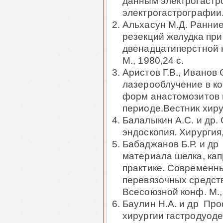
данным электрогастро
электрогастрографии.
Альхасун М.Д. Ранни
резекций желудка при
двенадцатиперстной ки
М., 1980,24 с.
Аристов Г.В., Иванов
лазерооблучение в к
форм анастомозитов 
периоде.Вестник хирург
Балалыкин А.С. и др.
эндоскопия. Хирургия,
Бабаджанов Б.Р. и д
материала шелка, кап
практике. Современн
перевязочных средств
Всесоюзной конф. М., 
Баулин Н.А. и др Пр
хирургии гастродуоде