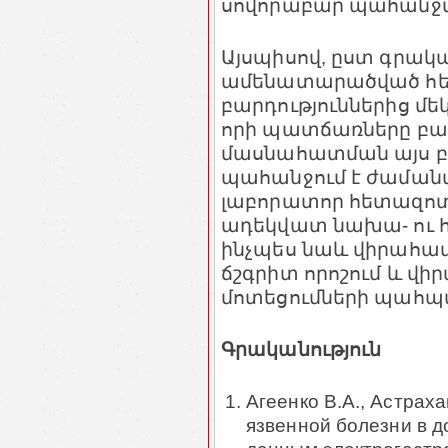
սովորաբար պահանջվում
Այսպիսով, ըստ գրակա
ամենատարածված հե
բարդություններից մ
որի պատճառները բազ
մասնահատման այս բ
պահանջում է ժամանա
լաբորատոր հետազոտո
ադեկվատ նախա- ու
ինչպես նաև վիրահատ
ճշգրիտ որոշում և 
մոտեցումների պահպ
Գրականություն
Агеенко В.А., Астрах
язвенной болезни в д