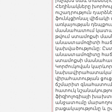
ինչպես նաև տասներկո
Հեղինակները խորհուր
ուշադրություն դարձ
ֆունկցիոնալ վիճակի
առկայության դեպքում
մասնահատում կատարել
թվում ստամոքսի մա
անաստամոզիտի հա
կախվածությունը: Ըստ
անաստամոզիտը հաճախ
ստամոքսի մասնահատու
Կորժուկովան կարևոր
նախավիրահատական խ
վիրահատության ցուց
ճշմարիտ գնահատումը
հատուկ նշանակությու
ֆիզիոլոգիայի խախտո
անջատումը մարսողո
բացակայությունը և ըս