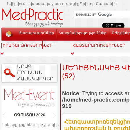
Նվիրվում է վաստակաշատ ուսուցիչ Գրիգոր Շահյանին
Ծառայություններ
Կազմակերպություններ
Բժիշկնե
Տեսասրահ
Կապ
ԻՐԱԴԱՐՁՈՒԹՅՈՒՆՆԵՐ
ՀԱՅՏԱՐԱՐՈՒԹՅՈՒՆՆԵՐ
ԱՐԱԳ
ՄԵԴԻՑԻՆՍԿԻՅ ՎԵ
ՈՐՈՆՄԱՆ
(52)
ՀԱՄԱԿԱՐԳԵՐ
Notice
: Trying to access ar
/home/med-practic.com/p
919
ՕԳՈՍՏՈՍ
2026
Հետգաստրոռեզեկցի
երկ
երք
չրք
հնգ
ուրբ
շբթ
կիր
ախտորոշման և բուժ