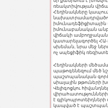
մի քանիսում է խոսվ
ռեակտիվության վիճակ
Հեղինակները կապում
նախատրամադրվածութ
իմունադեֆիցիտային 
իմունաբանական անբ
վիճակի ամբողջական ո
կատարելագործել ՀԱ-
սխեման, նրա մեջ ներա
ոչ սպեցիֆիկ ռեզիստե
Հեղինակների մեծամա
պաթոգենեզում մեծ ն
պաշտպանական գործո
սիալային թթուների խա
Վելիգոցկու հիվանդնե
վիրահատությունների
է գլիկոպրոտեիդների
կապված է պաշտպա