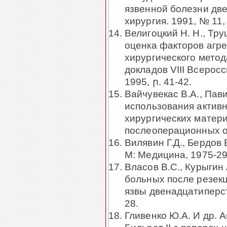
язвенной болезни дв
хирургия. 1991, № 11, 
Велигоцкий Н. Н., Тру
оценка факторов агр
хирургического метод
докладов VIII Всеросс
1995, ր. 41-42.
Вайчувекас В.А., Пав
использования актив
хирургических матер
послеоперационных ос
Вилявин Г.Д., Бердов
М: Медицина, 1975-29
Власов В.С., Курыгин
больных после резекц
язвы двенадцатиперст
28.
Гливенко Ю.А. И др. 