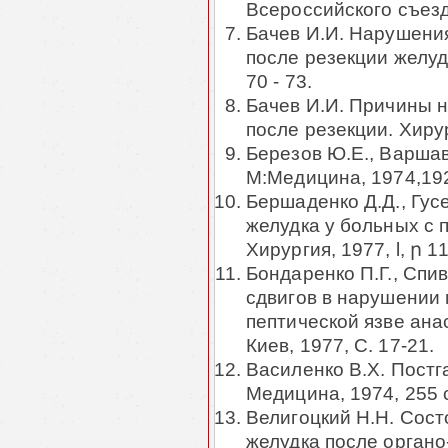
Всероссийского съезда
Бачев И.И. Нарушения
после резекции желудк
70 - 73.
Бачев И.И. Причины н
после резекции. Хирур-
Березов Ю.Е., Варша
М:Медицина, 1974,19
Бершаденко Д.Д., Гус
желудка у больных с
Хирургия, 1977, l, ր 1
Бондаренко П.Г., Спи
сдвигов в нарушении
пептической язве анас
Киев, 1977, С. 17-21.
Василенко В.X. Постг
Медицина, 1974, 255 с
Велигоцкий Н.Н. Сост
желудка после орган