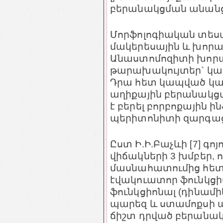
բերանակցման անանցա
Մորֆոլոգիական տեսա
մակերեսային և խոր
Անաստոմոզիտի խորա
թարախակույտեր` կա
Դրա հետ կապված կա
աղիքային բերանակցմ
է բերել բորբոքային
պերիտոնիտի զարգացմ
Ըստ Ի.Ի.Բաչևի [7] գ
վիճակների 3 խմբեր, 
մասնահատումից հետ
էվակուատոր ֆունկցի
ֆունկցիոնալ (դինա
պարեզ և ստամոքսի ա
ճիշտ դրված բերանակ