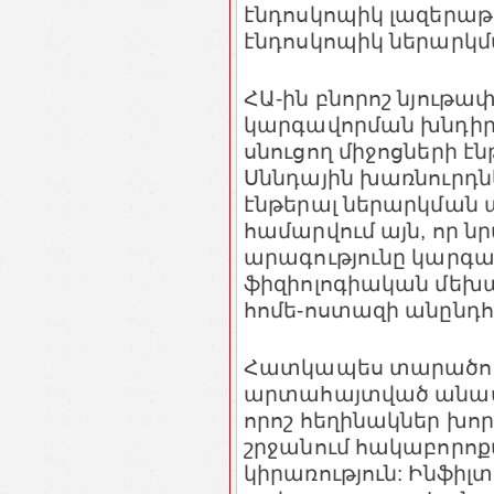
էնդոսկոպիկ լազերաթ
էնդոսկոպիկ ներարկմա
ՀԱ-ին բնորոշ նյութ
կարգավորման խնդիրը
սնուցող միջոցների էն
Սննդային խառնուրդնե
էնթերալ ներարկման ա
համարվում այն, որ ն
արագությունը կարգա
ֆիզիոլոգիական մեխա
հոմե-ոստազի անընդհա
Հատկապես տարածուն
արտահայտված անաս
որոշ հեղինակներ խո
շրջանում հակաբորո
կիրառություն: Ինֆիլ