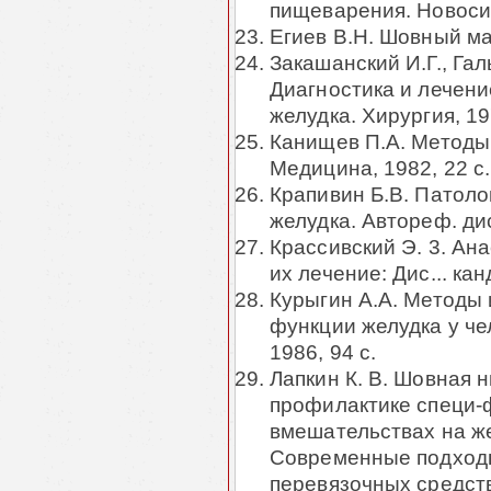
пищеварения. Новосиб
Егиев В.Н. Шовный мат
Закашанский И.Г., Гал
Диагностика и лечени
желудка. Хирургия, 197
Канищев П.А. Методы
Медицина, 1982, 22 с
Крапивин Б.В. Патол
желудка. Автореф. дис.
Крассивский Э. 3. Ан
их лечение: Дис... кан
Курыгин А.А. Методы
функции желудка у чел
1986, 94 с.
Лапкин К. В. Шовная 
профилактике специ-
вмешательствах на ж
Современные подходы
перевязочных средств