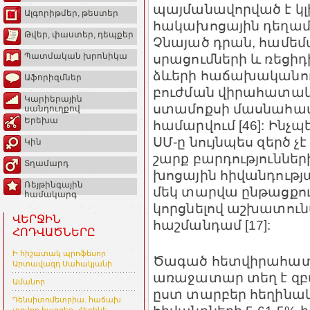
պայմանավորված է կլի
Ալգորիթմեր, թեստեր
հակախոցային դեղամիջ
Թվեր, փաստեր, դեպքեր
Չնայած դրան, համեմ
Պատմական խրոնիկա
սրացումների և ռեցիդ
ձևերի հաճախականությ
Աֆորիզմներ
բուժման վիրահատակ
Կարիերային
ստամոքսի մասնահատո
սանդուղքով
Երեխա
համարվում [46]: Ինչ
ՍՄ-ը նույնպես զերծ չ
Կին
շարք բարդություններ
Տղամարդ
խոցային հիվանդությ
Ռեյթինգային
մեկ տարվա ընթացքում
համակարգ
կորցնելով աշխատունակ
ՎԵՐՋԻՆ
հաշմանդամ [17]:
ՀՈԴՎԱԾՆԵՐԸ
Ի հիշատակ պրոֆեսոր
Ծագած հետվիրահատա
Արտավազդ Սահակյանի
առաջատար տեղ է զբ
Ամանոր
ըստ տարբեր հեղինակ
Դենսիտոմետրիա. հաճախ