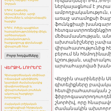
հիվանդների 5-61,5%-ի 
տրվող հարցեր. Հեղինե
Չոլոյան
ներկայացնում է յու
ԵՊԲՀ. Էսթետիկ
ամբողջականություն,
ներարկումներ. արդի
առաջ ստամոքսի ծայ
միտումներ և անվտանգային
հարցեր
ֆունկցիայի խանգարու
ԵՊԲՀ. Բժիշկ-պացիենտ
հետգաստրոռեզեկցի
հարաբերություններից մինչև
մեծամասնության, ա
արհեստական
բանականություն.
ախտանիշները չափազ
հարցազրույց գերմանացի
վիրաբույժի հետ
վիրահատությունից հե
բերում են հեմոդինա
Բոլոր հոդվածները
կշռության, սպիտակո
արտահայտված խանգա
ՎԵՐՋԻՆ ԼՈՒՐԵՐԸ
Գիտագործնական սեմինար
Վերջին տարիներին Ս
«Վնասված պերիֆերիկ
նյարդերի ժամանակակից
գիտելիքները բավակա
դիագնոստիկայի և
հետվիրահատական շ
վիրաբուժական բուժման
ակտուալ հարցերը»
ֆիբրոգաստրոդուոդեն
խորագրով
շնորհիվ, որը հնարավո
Հայկական բժշկական
ժամանակին ախտորոշ
ասոցիացիայի հերթական