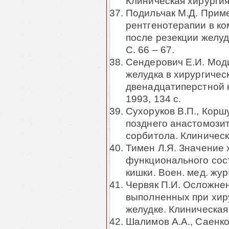
Клиническая хирургия,
Подильчак М.Д. Прим
рентгенотерапии в к
после резекции желуд
С. 66 – 67.
Сендерович Е.И. Мод
желудка в хирургичес
двенадцатиперстной ки
1993, 134 с.
Сухоруков В.П., Корш
позднего анастомози
сорбитола. Клиническа
Тимен Л.Я. Значение 
функционального сос
кишки. Воен. мед. журվ
Червяк П.И. Осложнен
выполненных при хир
желудке. Клиническая 
Шалимов А.А., Саенко