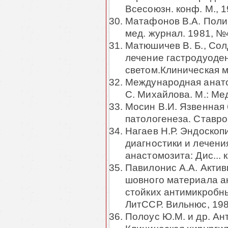
Всесоюзн. конф. М., 1
Матафонов В.А. Поли
мед. журнал. 1981, №4
Матюшичев В. Б., Солд
лечение гастродуоде
светом.Клиническая м
Международная анато
С. Михайлова. М.: Мед
Мосин В.И. Язвенная
патологенеза. Ставро
Нагаев Н.Р. Эндоскоп
диагностики и лечени
анастомозита: Дис... к
Павилонис А.А. Актив
шовного материала а
стойких антимикробны
ЛитССР. Вильнюс, 198
Полоус Ю.М. и др. Ан