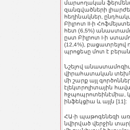
մարսողական ֆերմեն
զանգվածների լիարժեք
հեղինակներ, ընդհակ
Բիլրոտ II-ի Հոֆմեյս
հետ (6,5%) անաստամ
ըստ Բիլրոտ I-ի ստա
(12,4%), բացատրելով
պրոցեսը մոտ է բերան
Նշելով անաստամոզի
վիրահատական տեխնիկա
մի շարք այլ գործոննե
էլեկտրոլիտային հավ
հջպոպրոտեինէմիա, կ
ինֆեկցիա և այլն [11]:
ՀԱ-ի պաթոգենեզի առ
նվիրված վերջին տար