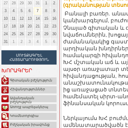
27
28
29
30
31
1
2
(գրականության տեսու
3
4
5
6
7
8
9
Բանալի բառեր. անա
10
11
12
13
14
15
16
կանխարգելում, բուժո
17
18
19
20
21
22
23
Չնայած գիտական և գ
24
25
26
27
28
29
30
նվաճումներին, խոցայի
ժամանակակից գաստր
31
1
2
3
4
5
6
արդիական խնդիրների
համակարգի հիվանդու
ՄՈՒՏՔԱԳՐԵԼ
ՀԱՅՏԱՐԱՐՈՒԹՅՈՒՆ
ԽՀ մշտական աճ և ա
այսօր առաջատար տեղ
ԽՈՐԱԳՐԵՐ
հիվանդացության, հ
Գիտական բժշկություն
անաշխատունակութան
ից առաջացած տնտես
Հիվանդություններ
համեմատել սիրտ-ան
Ավանդական
բժշկություն
ֆինանսական կորուստն
Առողջ ապրելակերպ
Կոսմետոլոգիա
Ներկայումս ԽՀ բուժ
ամենատարածվածն է,
Բժշկական իրավունք