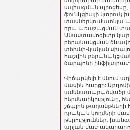
սովորաբար նախորդո
սպիացման պրոցեսը,
ֆունկցիայի կտրուկ 
տասներկումատնյա աղ
դրա առաջացման տարբ
Անաստամոզիտը կարո
բերանակցման ձևավո
տեխնի-կական սխալով,
հաշվին բերանակցման
ճարպոնի ինֆիլտրատի
Վիճարկելի է մնում ա
մասին հարցը: Աբդոմի
ամենատարածվածը մնու
հերմետիկությունը, հ
շճային թաղանթների հ
դրական կողմերի մասին
թերություններ. խանգ
արյան մատակարարում