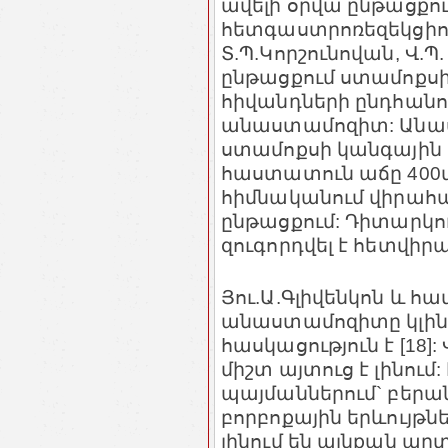
ավելի օրվա ընթացքու
հետգաստրոռեզեկցիո
Տ.Պ.Կորշունովան, Վ.Պ.
ընթացքում ստամոքս
հիվանդների ընդհանու
անաստամոզիտ: Անաստ
ստամոքսի կանգային
հաստատուն աճը 400մլ-
հիմնականում վիրահա
ընթացքում: Դիտարկո
զուգորդվել է հետվի
Յու.Ա.Գլիվենկոն և հ
անաստամոզիտը կլի
հասկացություն է [18
միշտ այտուց է լինո
պայմաններում` բերա
բորբոքային երևույթնե
լինում են այնքան ա