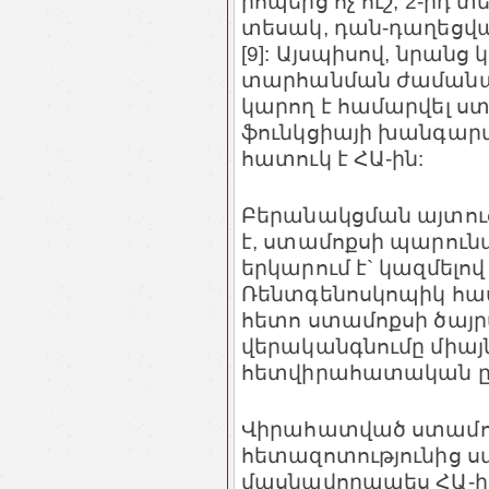
րոպեից ոչ ուշ; 2-րդ տ
տեսակ, դան-դաղեցված
[9]: Այսպիսով, նրանց
տարհանման ժամանակ
կարող է համարվել ս
ֆունկցիայի խանգար
հատուկ է ՀԱ-ին:
Բերանակցման այտուց
է, ստամոքսի պարու
երկարում է` կազմելով 1
Ռենտգենոսկոպիկ հ
հետո ստամոքսի ծայ
վերականգնումը միայն
հետվիրահատական ըն
Վիրահատված ստամո
հետազոտությունից ս
մասնավորապես ՀԱ-ի դ