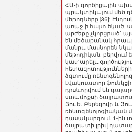
ՀԱ-ի գործիքային ախ
պրակտիկայում մեծ դ
մեթոդները [36]: Էնդ
առաջ ի հայտ եկած, ս
արժեքը չկորցրած` ա
են մեծաքանակ հրապար
մանրամասնորեն նկա
մեթոդիկան, բերվում 
կատարելագործությունն
հետազոտությունների 
ձգտումը ռենտգենոլո
էվակուատոր ֆունկցի
դրսևորվում են գալա
ստամոքսի ծայրատում
Յու.Ե. Բերեզովը և Յո
ռենտգենոլոգիական մ
դասակարգում. 1-ին 
ծայրատի լրիվ դատարկ