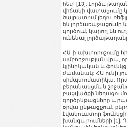
հետ [13]: Լորձաթա
վիճակի վատացումը կ
ծայրատում լեղու ռեֆլ
են լորձառաջացումը և
գործում, կարող են ո
ունենալ լորձաթաղան
ՀԱ-ի ախտորոշումը հի
ամբողջության վրա, ո
կլինիկական և ֆունկ
ժամանակ: ՀԱ ունի յ
սիմպտոմատիկա: Որպ
բերանակցման շրջանո
բացվածքի նեղացումո
գործընթացները արագ
օրվա ընթացքում, բեր
էվակուատոր ֆունկց
խանգարումների [1]: