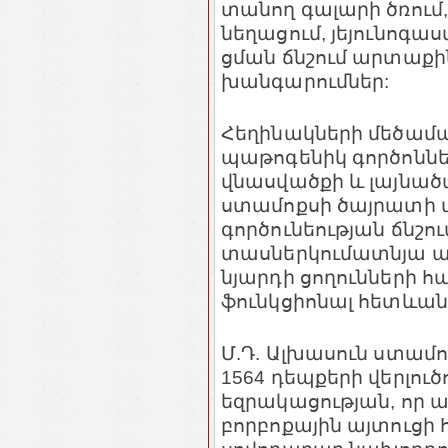
տանող գալարի ծռու
նեղացում, յեյունոգ
ցման ճնշում արտաքի
խանգարումներ:
Հեղինակների մեծամա
պաթոգենիկ գործոննե
վնասվածքի և լայնած
ստամոքսի ծայրատի 
գործունեության ճնշո
տասներկումատնյա ա
նյարդի ցողունների
ֆունկցիոնալ հետևանքն
Մ.Դ. Ալխասուն ստա
1564 դեպքերի վերլուծո
եզրակացության, որ
բորբոքային այտուցի 