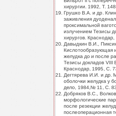
Бильрот II с попереч
хирургии. 1992, Т. 148
Грушко В.А. и др. Кл
заживления дуоденал
проксимальной вагот
излучением Тезисы до
хирургов. Краснодар, 
Давыдкин В.И., Пикси
Кислотообразующая 
желудка до и после 
Тезисы докладов VIII 
Краснодар, 1995, С. 7
Дегтярева И.И. и др.
оболочки желудка у 
дело, 1984,№ 11, С. 8
Добряков В.С., Волко
морфологические пар
после резекции желуд
послеоперационная т