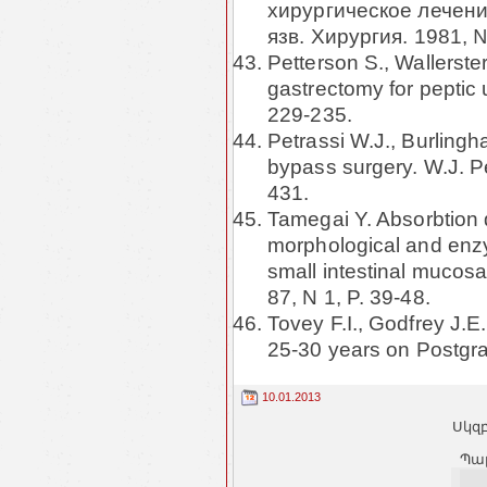
хирургическое лечен
язв. Хирургия. 1981, №
Petterson S., Wallerster
gastrectomy for peptic 
229-235.
Petrassi W.J., Burlingh
bypass surgery. W.J. Pe
431.
Tamegai Y. Absorbtion d
morphological and enz
small intestinal mucos
87, N 1, P. 39-48.
Tovey F.I., Godfrey J.E
25-30 years on Postgrad
10.01.2013
Սկզբ
Պա