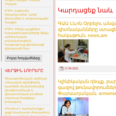
տրվող հարցեր. Հեղինե
Չոլոյան
Կարդացեք նաև
ԵՊԲՀ. Էսթետիկ
ներարկումներ. արդի
միտումներ և անվտանգային
հարցեր
ԳԱԱ Լևոն Օրբելու անվ
գիտնականները ստացել 
ԵՊԲՀ. Բժիշկ-պացիենտ
հարաբերություններից մինչև
հակաթույն. news.am
արհեստական
բանականություն.
հարցազրույց գերմանացի
վիրաբույժի հետ
Բոլոր հոդվածները
17.09.2021
ՎԵՐՋԻՆ ԼՈՒՐԵՐԸ
Գիտագործնական սեմինար
Կլինիկական դեպք. բա
«Վնասված պերիֆերիկ
նյարդերի ժամանակակից
գազով թունավորումներ
դիագնոստիկայի և
Փարսադանյան. armeniam
վիրաբուժական բուժման
ակտուալ հարցերը»
խորագրով
«Բուժում է Վարդանանցը»
գրքի եռահատոր ժողովածուն