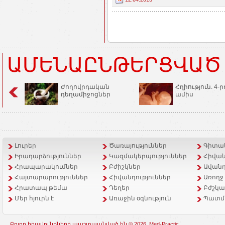
ԱՄԵՆԱԸՆԹԵՐՑՎԱԾ
Ժողովրդական
Հղիություն. 4-ր
դեղամիջոցներ
ամիս
Լուրեր
Ծառայություններ
Գիտակ
Իրադարձություններ
Կազմակերպություններ
Հիվան
Հրապարակումներ
Բժիշկներ
Ավանդ
Հայտարարություններ
Հիվանդություններ
Առողջ
Հրատապ թեմա
Դեղեր
Բժշկա
Մեր հյուրն է
Առաջին օգնություն
Պատմ
Բոլոր իրավունքները պաշտպանված են © 2026, Med-Practic