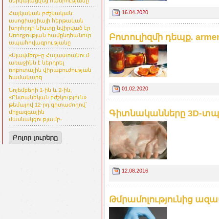
ներկայացվեց հանրությանը
16.04.2020
Հայկական բժշկական
ասոցիացիայի հերթական
խորհրդի նիստը նվիրված էր
Բոտուլիզմի դեպք. armen
Առողջության համընդհանուր
ապահովագրությանը
«Սլավմեդ»-ը Հայաստանում
առաջինն է ներդրել
ռոբոտային վիրաբուժության
համակարգ
01.02.2020
Նոյեմբերի 1-ին և 2-ին,
«Ընտանեկան բժշկություն»
թեմայով 12-րդ գիտաժողով՝
Գիտնականները 3D-տպիչ
միջազգային
մասնակցությամբ։
Բոլոր լուրերը
12.08.2016
Թմրամոլությունից ազատ