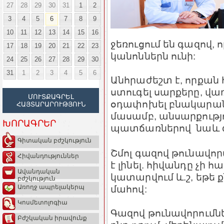
27
28
29
30
31
1
2
3
4
5
6
7
8
9
10
11
12
13
14
15
16
ջեռուցում են գազով,
17
18
19
20
21
22
23
կանոններն ունի:
24
25
26
27
28
29
30
31
1
2
3
4
5
6
Անհրաժեշտ է, որքան հ
ստուգել սարքերը, վա
ՄՈՒՏՔԱԳՐԵԼ
օդափոխել բնակարանը
ՀԱՅՏԱՐԱՐՈՒԹՅՈՒՆ
մասամբ, անսարքությ
ԽՈՐԱԳՐԵՐ
պատճառներով նաև գա
Գիտական բժշկություն
Շմոլ գազով թունավո
Հիվանդություններ
է լինել. հիվանդը չի հ
Ավանդական
կատարվում և.շ, եթե 
բժշկություն
մահով:
Առողջ ապրելակերպ
Կոսմետոլոգիա
Գազով թունավորումնե
Բժշկական իրավունք