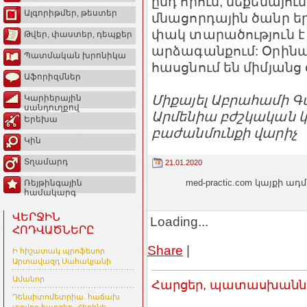
ընդ որում, մեքենայում
Ալգորիթմեր, թեստեր
մնացորդային ծանր եր
փակ տարածություն է 
Թվեր, փաստեր, դեպքեր
արձագանքում: Օրինա
Պատմական խրոնիկա
հասցնում են միմյանց
Աֆորիզմներ
Միքայել Աբրահամի Գա
Կարիերային
սանդուղքով
Արմենիա բժշկական կե
Երեխա
բաժանմունքի վարիչ
Կին
Տղամարդ
21.01.2020
med-practic.com կայքի
Ռեյթինգային
համակարգ
ՎԵՐՋԻՆ
Loading...
ՀՈԴՎԱԾՆԵՐԸ
Share
|
Ի հիշատակ պրոֆեսոր
Արտավազդ Սահակյանի
Ամանոր
Հարցեր, պատասխաններ
Դենսիտոմետրիա. հաճախ