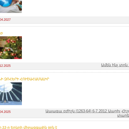
04.2027
որ
Ամեն ինչ տոն
12.2025
Ի ԶՈՀԵՐԻ ՀՈՒՇԱՀԱՄԱԼԻՐ
Ապագա բժիշկ (1263-64) 6-7.2012 Ապրիլ
Հիշ
04.2025
տարե
 22-ը Երկրի միջազգային օրն է