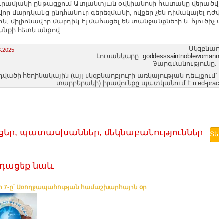
ւ­րա­մյա­կի ըն­թաց­քում Ատ­լան­տյան օվ­կիանո­սի հա­տա­կը վե­րած­վե
վոր մարդ­կանց ընդ­հա­նուր գե­րեզ­մա­նի, ով­քեր չեն դի­մա­կայել դժ
ն, մի­լիոնա­վոր մար­դիկ էլ մա­հա­ցել են տան­ջանք­նե­րի և հյու­ծիչ
ն­քի հետ­ևան­քով:
Սկզբնաղ
3.2025
Լուսանկարը.
goddesssaintnoblewomann
Թարգմանությունը.
դվածի հեղինակային (այլ սկզբնաղբյուրի առկայության դեպքում՝
տարբերակի) իրավունքը պատկանում է med-pract
..
ցեր, պատասխաններ, մեկնաբանություններ
դացեք նաև
ի 7-ը՝ Առողջապահության համաշխարհային օր