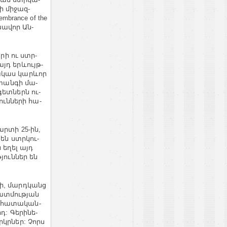
ի մի­ջազ­
embrance of the
­խա­վոր Ան­
րի ու ստր­
այդ եր­ևույթ­
պա­կաս կար­ևոր
վտան­գի մա­
գետ­ներն ու­
ւն­նե­րի հա­
ր­տի 25­-ի­ն,
 են ստր­կու­
ն եղել այդ
թյուն­ներ են
­րի, մարդ­կանց
ատ­մու­թյան
ա­հա­տա­կան­
դ: Գե­րի­նե­
րկր­ներ: Չորս