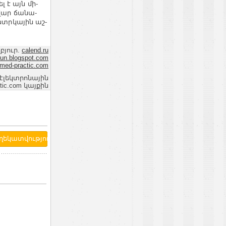
լ է այն մի­
­վար ճա­նա­
 ստր­կային աշ­
բյուր.
calend.ru
un.blogspot.com
med-practic.com
 էլեկտրոնային
ic.com կայքին