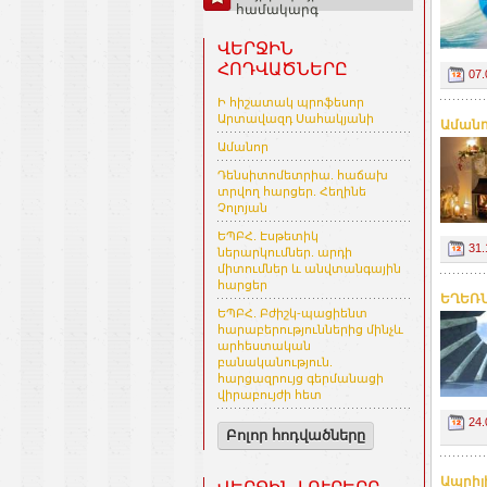
համակարգ
ՎԵՐՋԻՆ
ՀՈԴՎԱԾՆԵՐԸ
07.
Ի հիշատակ պրոֆեսոր
Արտավազդ Սահակյանի
Աման
Ամանոր
Դենսիտոմետրիա. հաճախ
տրվող հարցեր. Հեղինե
Չոլոյան
ԵՊԲՀ. Էսթետիկ
31.
ներարկումներ. արդի
միտումներ և անվտանգային
հարցեր
ԵՂԵՌՆ
ԵՊԲՀ. Բժիշկ-պացիենտ
հարաբերություններից մինչև
արհեստական
բանականություն.
հարցազրույց գերմանացի
վիրաբույժի հետ
24.
Բոլոր հոդվածները
Ապրիլի