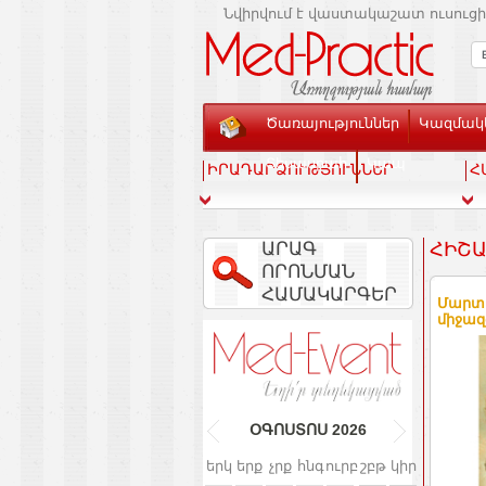
Նվիրվում է վաստակաշատ ուսուցի
Ծառայություններ
Կազմակե
Տեսասրահ
Կապ
ԻՐԱԴԱՐՁՈՒԹՅՈՒՆՆԵՐ
Հ
ԱՐԱԳ
ՀԻՇԱ
ՈՐՈՆՄԱՆ
ՀԱՄԱԿԱՐԳԵՐ
Մարտի
միջազ
ՕԳՈՍՏՈՍ
2026
երկ
երք
չրք
հնգ
ուրբ
շբթ
կիր