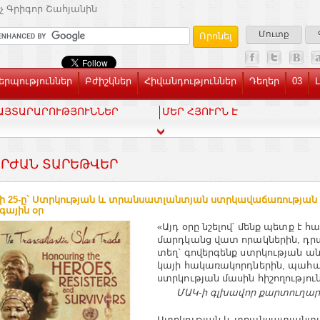
չ Գրիգոր Շահյանին
Մուտք
րպություններ
Բժիշկներ
Հիվանդություններ
Դեղեր
03
ԱՅՏԱՐԱՐՈՒԹՅՈՒՆՆԵՐ
ՄԵՐ ՀՅՈՒՐՆ Է
ՐԺԱՆ ՏԱՐԵԹՎԵՐ
 25­-ը` Ստրկության և տրանսատլանտյան ստրկավաճառության 
գային օր
«Այդ օրը նշե­լով՝ մենք պետք է հա
մարդ­կանց վատ որակ­նե­րին, դր
տեղ` գո­վեր­գենք ստր­կու­թյան ան­
կայի հա­կա­ռա­կորդ­նե­րին, պա
ստրկության մասին հիշողություն
ՄԱԿ­-ի գլ­խա­վոր քար­տու­ղա
Ստր­կու­թյան և տրան­սատ­լան­տ