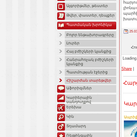
հա­րյո
Ալգորիթմեր, թեստեր
լիոնա­
պար­հի
Թվեր, փաստեր, դեպքեր
խա­տա
Պատմական խրոնիկա
25.0
Բոլոր ենթախորագրերը
Լուրեր
Հո
Հայ բժիշկերի կյանքից
Loading.
Հանրահռչակ բժիշկերի
կյանքից
Share
|
Պատմության էջերից
Հիշարժան տարեթվեր
Հար
Աֆորիզմներ
Կարիերային
սանդուղքով
Կար
Երեխա
Կին
Ապրիլ
Տղամարդ
Ռեյթինգային