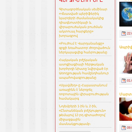
ՎԵՐՋԻՆ ԼՈՒՐԵՐԸ
Գիտագործնական սեմինար
«Վնասված պերիֆերիկ
նյարդերի ժամանակակից
դիագնոստիկայի և
վիրաբուժական բուժման
ակտուալ հարցերը»
22.
խորագրով
«Բուժում է Վարդանանցը»
Ապրիլ
գրքի եռահատոր ժողովածուն
ներկայացվեց հանրությանը
Հայկական բժշկական
ասոցիացիայի հերթական
խորհրդի նիստը նվիրված էր
Առողջության համընդհանուր
ապահովագրությանը
01.
«Սլավմեդ»-ը Հայաստանում
առաջինն է ներդրել
Մարտի
ռոբոտային վիրաբուժության
համակարգ
Նոյեմբերի 1-ին և 2-ին,
«Ընտանեկան բժշկություն»
թեմայով 12-րդ գիտաժողով՝
միջազգային
մասնակցությամբ։
09.