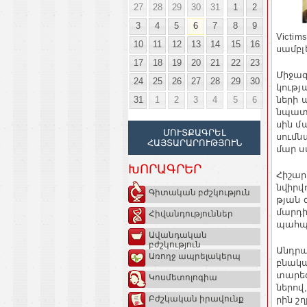
27
28
29
30
31
1
2
3
4
5
6
7
8
9
Victims
10
11
12
13
14
15
16
սամբ­լ
17
18
19
20
21
22
23
Մի­ջա
24
25
26
27
28
29
30
կու­թյ
31
1
2
3
4
5
6
նե­րի 
նպա­տա
սին մա
ՄՈՒՏՔԱԳՐԵԼ
սում­ն
ՀԱՅՏԱՐԱՐՈՒԹՅՈՒՆ
մար ստ
ԽՈՐԱԳՐԵՐ
Հի­շար
նվիր­վ
Գիտական բժշկություն
թյան զ
մար­դի
Հիվանդություններ
պահ­պ
Ավանդական
բժշկություն
Անդ­րա
Առողջ ապրելակերպ
բնա­կա
տարեգր
Կոսմետոլոգիա
նե­րով
Բժշկական իրավունք
րին շղ