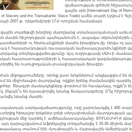
վա­ճա­ռու­թյան զո­հե­րի հի­շա­տա­կ
գային օրն (Internatioanl Day of Rem
 of Slavery and the Transatlantic Slave Trade) ամեն տա­րի նշ­վում է Գլ
եայի 2007 թ. դեկ­տեմ­բե­րի 17­-ի որոշ­ման հա­մա­ձայն:
զ­գային տա­րեթ­վի խն­դի­րը մարդ­կանց տրան­սատ­լան­տյան առևտ­
ան մա­սին հի­շո­ղու­թյան պահ­պա­նումն է, ապա­գա սե­րունդ­նե­րին 
պատ­ճառ­նե­րի ու հետ­ևանք­նե­րի մա­սին իրա­զե­կու­մը: Օր­վա ոչ 
կ է հա­սա­րա­կու­թյան ռա­սա­յա­կան նա­խա­պա­շար­մունք­նե­րի 
րդ­կանց տե­ղե­կաց­վա­ծու­թյու­նը։ Այդ ուղ­ղու­թյամբ ՄԱԿ­-ի մաս­նա­
ա­կան հաս­տա­տու­թյուն­նե­րի և հա­սա­րա­կա­կան կազ­մա­կեր­պու­թյո
եղ­ծել են ու­սու­ցո­ղա­կան-լու­սա­վոր­չա­կան ծրա­գիր։
­ժան մի­ջո­ցա­ռում­նե­րը, որոնք շատ երկր­նե­րում ան­ցկաց­վում են մա
ում են մի­լիոնա­վոր մարդ­կանց, ով­քեր իրենց ժա­մա­նա­կին դար­ձել
ո­հեր: Ծրագ­րի մաս­նա­կից­նե­րը փոր­ձում են հաս­կա­նալ, ով­քե՞ր ե
կ, ինչ­պե՞ս են դա­սա­վոր­վել նրանց ճա­կա­տագ­րե­րը, ի՞նչ հի­շո­ղու­
ան­վել նրանց մա­սին:
տ­լան­տյան ստր­կա­վա­ճա­ռու­թյու­նը, որը շա­րու­նակ­վել է 400 տա
­տե­ղից հե­ռա­վոր երկր­ներ բռ­նի տե­ղա­փո­խ­ման մարդ­կու­թյան պ
ության մեջ դար­ձել է ամե­նա­մաս­սա­յա­կա­նը։ ՅՈՒ­ՆԵՍ­ԿՈ­-ի գն
, այդ դա­րաշր­ջա­նում Աֆ­րի­կայից տե­ղա­հան­վել է 25-30 մի­լիոն մար
­թա­յա­կապ տա­նում էին Հյու­սի­սային և Հա­րա­վային Ամե­րի­կայի ե