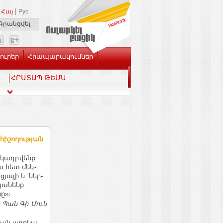
|
Հայ
Рус
Գրանցվել
Լուրեր
Հրապարակումներ
ՀՐԱՏԱՊ ԹԵՄԱ
հիշողության
­կադր­վենք
­
ա հետ մեկ­
ցյա­լի և ներ­
հպանենք
ը»։
ր Պան Գի Մուն
յան ստր­կա­