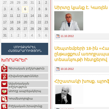
27
28
29
30
31
1
2
Սիրտը կյանք է. Կառլե
3
4
5
6
7
8
9
10
11
12
13
14
15
16
17
18
19
20
21
22
23
24
25
26
27
28
29
30
31
1
2
3
4
5
6
11.10.2012
ՄՈՒՏՔԱԳՐԵԼ
Սեպտեմբերի 18-ին «Հ
ՀԱՅՏԱՐԱՐՈՒԹՅՈՒՆ
ընթացքում առողջապահ
տեսանյութի հետքերով
ԽՈՐԱԳՐԵՐ
Գիտական բժշկություն
10.10.2012
Հիվանդություններ
Հիշատակի խոսք. պրոֆ
Ավանդական
բժշկություն
Առողջ ապրելակերպ
Կոսմետոլոգիա
Բժշկական իրավունք