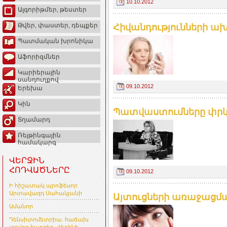
10.10.2012
Ալգորիթմեր, թեստեր
Թվեր, փաստեր, դեպքեր
Հիվանդությունների ախ
Պատմական խրոնիկա
Աֆորիզմներ
Կարիերային
սանդուղքով
09.10.2012
Երեխա
Կին
Պատվաստումները փրկու
Տղամարդ
Ռեյթինգային
համակարգ
ՎԵՐՋԻՆ
ՀՈԴՎԱԾՆԵՐԸ
09.10.2012
Ի հիշատակ պրոֆեսոր
Արտավազդ Սահակյանի
Այտուցների առաջացմա
Ամանոր
Դենսիտոմետրիա. հաճախ