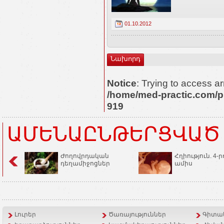
01.10.2012
Նախորդ
Notice
: Trying to access ar
/home/med-practic.com/p
919
ԱՄԵՆԱԸՆԹԵՐՑՎԱԾ
Ժողովրդական
Հղիություն. 4-ր
դեղամիջոցներ
ամիս
Լուրեր
Ծառայություններ
Գիտակ