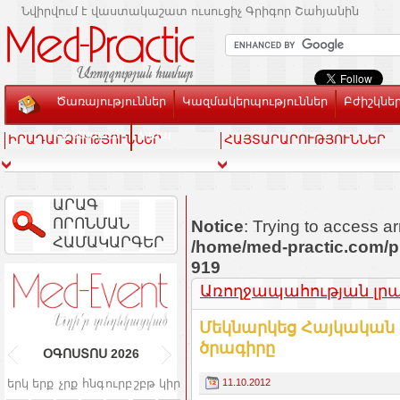
Նվիրվում է վաստակաշատ ուսուցիչ Գրիգոր Շահյանին
Ծառայություններ
Կազմակերպություններ
Բժիշկնե
Տեսասրահ
Կապ
ԻՐԱԴԱՐՁՈՒԹՅՈՒՆՆԵՐ
ՀԱՅՏԱՐԱՐՈՒԹՅՈՒՆՆԵՐ
ԱՐԱԳ
ՈՐՈՆՄԱՆ
Notice
: Trying to access ar
ՀԱՄԱԿԱՐԳԵՐ
/home/med-practic.com/p
919
Առողջապահության լրատ
Մեկնարկեց Հայկական 
ծրագիրը
ՕԳՈՍՏՈՍ
2026
11.10.2012
երկ
երք
չրք
հնգ
ուրբ
շբթ
կիր