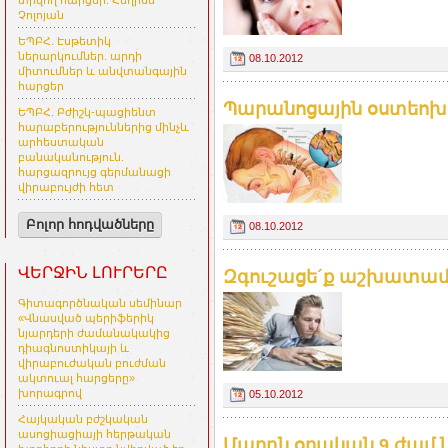
տրվող հարցեր. Հեղինե
Չոլոյան
ԵՊԲՀ. Էսթետիկ
ներարկումներ. արդի
08.10.2012
միտումներ և անվտանգային
հարցեր
Պարանոցային օստեոխ
ԵՊԲՀ. Բժիշկ-պացիենտ
հարաբերություններից մինչև
արհեստական
բանականություն.
հարցազրույց գերմանացի
վիրաբույժի հետ
Բոլոր հոդվածները
08.10.2012
ՎԵՐՋԻՆ ԼՈՒՐԵՐԸ
Զգուշացե´ք աշխատամո
Գիտագործնական սեմինար
«Վնասված պերիֆերիկ
նյարդերի ժամանակակից
դիագնոստիկայի և
վիրաբուժական բուժման
ակտուալ հարցերը»
խորագրով
05.10.2012
Հայկական բժշկական
ասոցիացիայի հերթական
Մարդն օրական 9 ժամ 