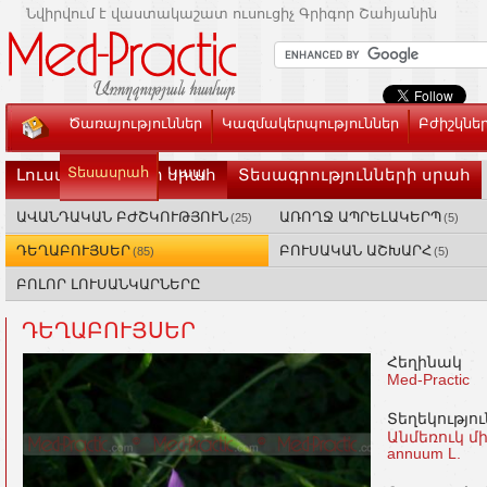
Նվիրվում է վաստակաշատ ուսուցիչ Գրիգոր Շահյանին
Ծառայություններ
Կազմակերպություններ
Բժիշկնե
Տեսասրահ
Կապ
Լուսանկարների սրահ
Տեսագրությունների սրահ
ԱՎԱՆԴԱԿԱՆ ԲԺՇԿՈՒԹՅՈՒՆ
ԱՌՈՂՋ ԱՊՐԵԼԱԿԵՐՊ
(25)
(5)
ԴԵՂԱԲՈՒՅՍԵՐ
ԲՈՒՍԱԿԱՆ ԱՇԽԱՐՀ
(85)
(5)
ԲՈԼՈՐ ԼՈՒՍԱՆԿԱՐՆԵՐԸ
ԴԵՂԱԲՈՒՅՍԵՐ
Հեղինակ
Med-Practic
Տեղեկությո
Անմեռուկ մի
аnnuum L.