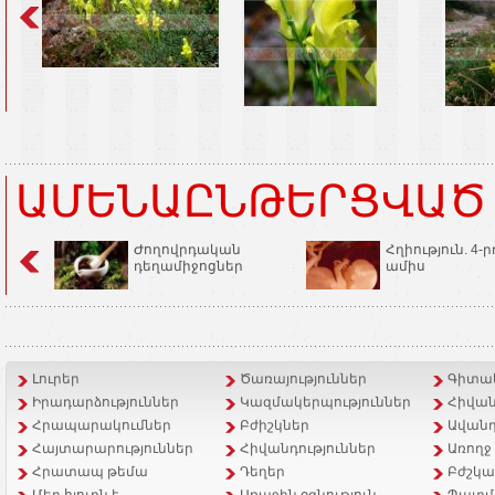
ԱՄԵՆԱԸՆԹԵՐՑՎԱԾ
Ժողովրդական
Հղիություն. 4-ր
դեղամիջոցներ
ամիս
Լուրեր
Ծառայություններ
Գիտակ
Իրադարձություններ
Կազմակերպություններ
Հիվան
Հրապարակումներ
Բժիշկներ
Ավանդ
Հայտարարություններ
Հիվանդություններ
Առողջ
Հրատապ թեմա
Դեղեր
Բժշկա