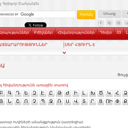
չ Գրիգոր Շահյանին
Մուտք
րպություններ
Բժիշկներ
Հիվանդություններ
Դեղեր
03
ԱՅՏԱՐԱՐՈՒԹՅՈՒՆՆԵՐ
ՄԵՐ ՀՅՈՒՐՆ Է
ԽԱ
Ցույց
լ հիվանդությունն առաջին տառով
Բ
Գ
Դ
Ե
Զ
Է
Ը
Թ
Ժ
Ի
Լ
Խ
Ծ
Կ
Հ
Ձ
Յ
Ն
Շ
Ո
Չ
Պ
Ջ
Ռ
Ս
Վ
Տ
Ր
Ց
ՈԻ
Փ
Ք
ղատար ուղիների անանցքություն (ատրեզիա)
ղաքարային հիվանդություն (մանկական տարիքի)