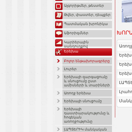
Ալգորիթմեր, թեստեր
Թվեր, փաստեր, դեպքեր
Պատմական խրոնիկա
ԽՈՐԱ
Աֆորիզմներ
Կարիերային
Առող
սանդուղքով
Երեխա
Երեխ
Բոլոր ենթախորագրերը
Երեխ
Լուրեր
Երեխա
Երեխայի զարգացումը
և սնուցումը ըստ
ԼԱՊՏ
ամիսների և տարիների
Լրահ
Առողջ երեխա
Մանկ
Երեխայի սնուցումը
Երեխայի
դաստիարակությունը և
հոգեկան
առողջությունը
ԼԱՊՏԵՐԻԿ մանկական