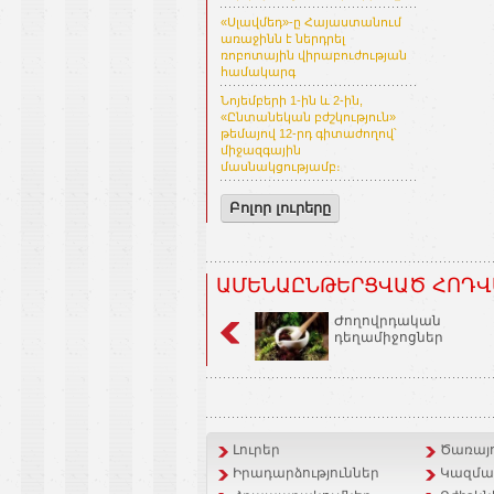
«Սլավմեդ»-ը Հայաստանում
առաջինն է ներդրել
ռոբոտային վիրաբուժության
համակարգ
Նոյեմբերի 1-ին և 2-ին,
«Ընտանեկան բժշկություն»
թեմայով 12-րդ գիտաժողով՝
միջազգային
մասնակցությամբ։
Բոլոր լուրերը
ԱՄԵՆԱԸՆԹԵՐՑՎԱԾ ՀՈԴՎ
Ժողովրդական
դեղամիջոցներ
Լուրեր
Ծառայո
Իրադարձություններ
Կազմակ