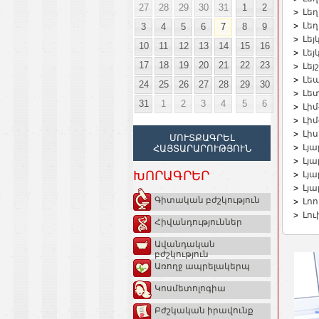
27
28
29
30
31
1
2
Լեղ
Լե
3
4
5
6
7
8
9
Լե
10
11
12
13
14
15
16
Լե
17
18
19
20
21
22
23
Լե
Լե
24
25
26
27
28
29
30
Լե
31
1
2
3
4
5
6
Լի
Լի
Լի
ՄՈՒՏՔԱԳՐԵԼ
Լյ
ՀԱՅՏԱՐԱՐՈՒԹՅՈՒՆ
Լյա
ԽՈՐԱԳՐԵՐ
Լյա
Լյ
Գիտական բժշկություն
Լո
Լո
Հիվանդություններ
Ավանդական
բժշկություն
Առողջ ապրելակերպ
Կոսմետոլոգիա
Բժշկական իրավունք