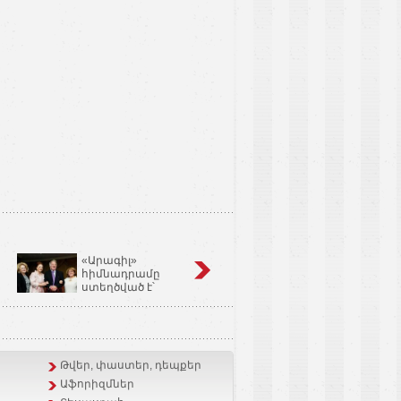
«Արագիլ»
Կոճապղպեղ
հիմնադրամը
նույնն է՝ իմբիր,
ստեղծված է՝
Ginger եւ Zingiber
օգնելու անպտղությամբ
Officinale
տառապող զույգերին.
Կարինե Թոխունց
Թվեր, փաստեր, դեպքեր
Աֆորիզմներ