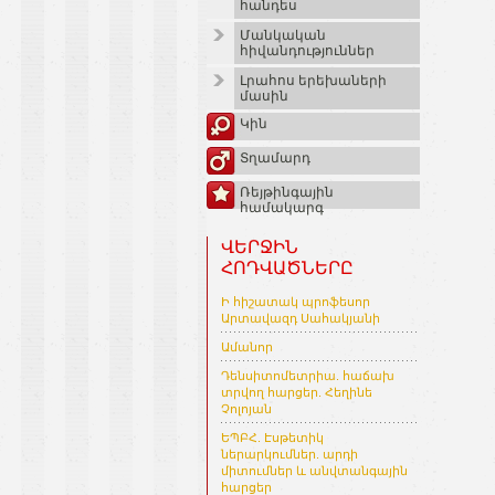
հանդես
Մանկական
հիվանդություններ
Լրահոս երեխաների
մասին
Կին
Տղամարդ
Ռեյթինգային
համակարգ
ՎԵՐՋԻՆ
ՀՈԴՎԱԾՆԵՐԸ
Ի հիշատակ պրոֆեսոր
Արտավազդ Սահակյանի
Ամանոր
Դենսիտոմետրիա. հաճախ
տրվող հարցեր. Հեղինե
Չոլոյան
ԵՊԲՀ. Էսթետիկ
ներարկումներ. արդի
միտումներ և անվտանգային
հարցեր