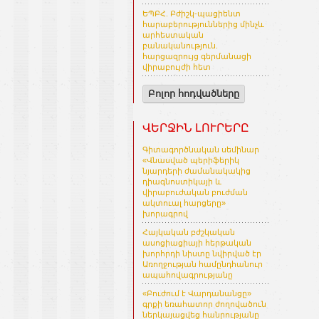
ԵՊԲՀ. Բժիշկ-պացիենտ
հարաբերություններից մինչև
արհեստական
բանականություն.
հարցազրույց գերմանացի
վիրաբույժի հետ
Բոլոր հոդվածները
ՎԵՐՋԻՆ ԼՈՒՐԵՐԸ
Գիտագործնական սեմինար
«Վնասված պերիֆերիկ
նյարդերի ժամանակակից
դիագնոստիկայի և
վիրաբուժական բուժման
ակտուալ հարցերը»
խորագրով
Հայկական բժշկական
ասոցիացիայի հերթական
խորհրդի նիստը նվիրված էր
Առողջության համընդհանուր
ապահովագրությանը
«Բուժում է Վարդանանցը»
գրքի եռահատոր ժողովածուն
ներկայացվեց հանրությանը