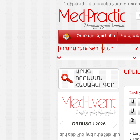
Նվիրվում է վաստակաշատ ուսուցի
Ծառայություններ
Կազմակե
Տեսասրահ
Կապ
ԻՐԱԴԱՐՁՈՒԹՅՈՒՆՆԵՐ
Հ
ԱՐԱԳ
ԵՐԵ
ՈՐՈՆՄԱՆ
ՀԱՄԱԿԱՐԳԵՐ
Գտնե
Ա
Մ
Ֆ
ՕԳՈՍՏՈՍ
2026
Լե
երկ
երք
չրք
հնգ
ուրբ
շբթ
կիր
Լե