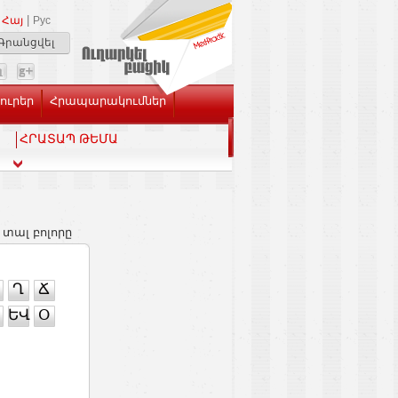
|
Հայ
Рус
Գրանցվել
Լուրեր
Հրապարակումներ
ՀՐԱՏԱՊ ԹԵՄԱ
 տալ բոլորը
Ղ
Ճ
ԵՎ
Օ