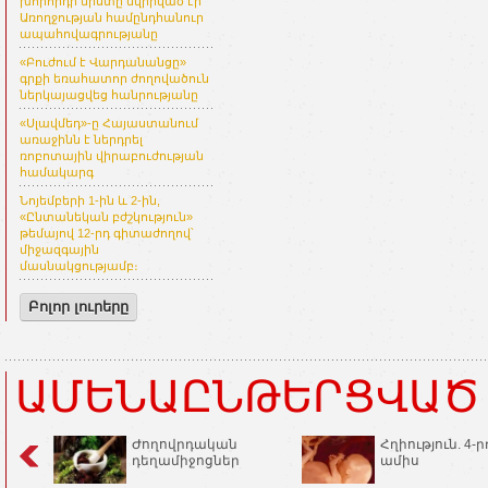
խորհրդի նիստը նվիրված էր
Առողջության համընդհանուր
ապահովագրությանը
«Բուժում է Վարդանանցը»
գրքի եռահատոր ժողովածուն
ներկայացվեց հանրությանը
«Սլավմեդ»-ը Հայաստանում
առաջինն է ներդրել
ռոբոտային վիրաբուժության
համակարգ
Նոյեմբերի 1-ին և 2-ին,
«Ընտանեկան բժշկություն»
թեմայով 12-րդ գիտաժողով՝
միջազգային
մասնակցությամբ։
Բոլոր լուրերը
ԱՄԵՆԱԸՆԹԵՐՑՎԱԾ
Ժողովրդական
Հղիություն. 4-ր
դեղամիջոցներ
ամիս