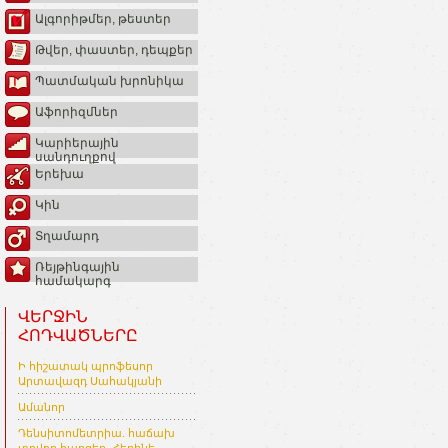
Ալգորիթմեր, թեստեր
Թվեր, փաստեր, դեպքեր
Պատմական խրոնիկա
Աֆորիզմներ
Կարիերային
սանդուղքով
Երեխա
Կին
Տղամարդ
Ռեյթինգային
համակարգ
ՎԵՐՋԻՆ
ՀՈԴՎԱԾՆԵՐԸ
Ի հիշատակ պրոֆեսոր
Արտավազդ Սահակյանի
Ամանոր
Դենսիտոմետրիա. հաճախ