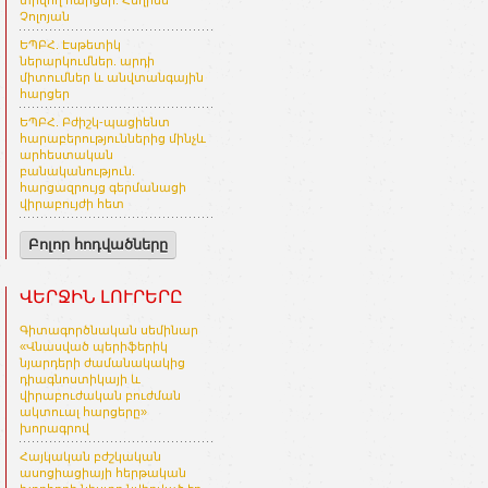
տրվող հարցեր. Հեղինե
Չոլոյան
ԵՊԲՀ. Էսթետիկ
ներարկումներ. արդի
միտումներ և անվտանգային
հարցեր
ԵՊԲՀ. Բժիշկ-պացիենտ
հարաբերություններից մինչև
արհեստական
բանականություն.
հարցազրույց գերմանացի
վիրաբույժի հետ
Բոլոր հոդվածները
ՎԵՐՋԻՆ ԼՈՒՐԵՐԸ
Գիտագործնական սեմինար
«Վնասված պերիֆերիկ
նյարդերի ժամանակակից
դիագնոստիկայի և
վիրաբուժական բուժման
ակտուալ հարցերը»
խորագրով
Հայկական բժշկական
ասոցիացիայի հերթական