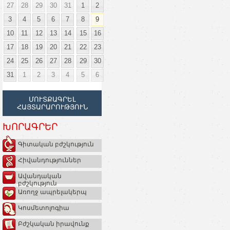
27
28
29
30
31
1
2
3
4
5
6
7
8
9
10
11
12
13
14
15
16
17
18
19
20
21
22
23
24
25
26
27
28
29
30
31
1
2
3
4
5
6
ՄՈՒՏՔԱԳՐԵԼ
ՀԱՅՏԱՐԱՐՈՒԹՅՈՒՆ
ԽՈՐԱԳՐԵՐ
Գիտական բժշկություն
Հիվանդություններ
Ավանդական
բժշկություն
Առողջ ապրելակերպ
Կոսմետոլոգիա
Բժշկական իրավունք