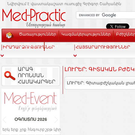
Նվիրվում է վաստակաշատ ուսուցիչ Գրիգոր Շահյանին
Ծառայություններ
Կազմակերպություններ
Բժիշկնե
Տեսասրահ
Կապ
ԻՐԱԴԱՐՁՈՒԹՅՈՒՆՆԵՐ
ՀԱՅՏԱՐԱՐՈՒԹՅՈՒՆՆԵՐ
ԱՐԱԳ
ԼՈՒՐԵՐ: ԳԻՏԱԿԱՆ ԲԺՇ
ՈՐՈՆՄԱՆ
ՀԱՄԱԿԱՐԳԵՐ
ԼՈՒՐԵՐ: Գիտաբժշկական լրա
ՕԳՈՍՏՈՍ
2026
երկ
երք
չրք
հնգ
ուրբ
շբթ
կիր