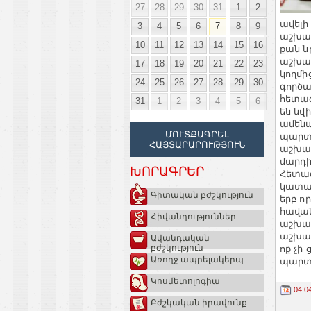
27
28
29
30
31
1
2
ավելի
3
4
5
6
7
8
9
աշխատ
10
11
12
13
14
15
16
քան ն
աշխատ
17
18
19
20
21
22
23
կողմի
24
25
26
27
28
29
30
գործա
հետազ
31
1
2
3
4
5
6
են նվ
ամենա
ՄՈՒՏՔԱԳՐԵԼ
պարտա
ՀԱՅՏԱՐԱՐՈՒԹՅՈՒՆ
աշխատ
մարդի
ԽՈՐԱԳՐԵՐ
Հետազ
կատար
Գիտական բժշկություն
երբ ո
հավան
Հիվանդություններ
աշխատ
աշխա
Ավանդական
բժշկություն
ոք չի
Առողջ ապրելակերպ
պարտա
Կոսմետոլոգիա
04.0
Բժշկական իրավունք