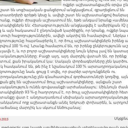
ովքեր աշխատանքային օրվա ըն
 շատ են սոցիալական ցանցերում անցկացնում, զբաղեցնում են
ատեղերի գրեթե կեսը և ավելի շատ են աշխատանքով ծանրա
րանք, ովքեր ժրաջան աշխատում են, եթե անգամ նրանք «ամե
ակիցներն են: Հետազոտությունն անցկացվել է ամերիկյան IQ 
ց և այն հակասում է ընդունված կարծիքին, որ նրանք, ովքեր նպ
տուի հաջողություններին, ավելի ակտիվ են համարվում: Ներկա 
ոտությունը հայտնաբերել է, որ ծույլ աշխատակիցներն իրեն
իրվում 100 %-ով: Նրանք համարում են, որ իրենց ընկերությունն 
լավն է, և որ բոլոր աշխատակիցները նույն կերպ լավ են կատար
կանությունները: Բացի այդ, այդ մարդիկ վստահ են, որ իրենք 
ում, քան իրականում կա: Սակայն փորձագետները չեն կարծում
կ հասկանում են, թե ինչ է նշանակում 100 % արտադրողականութ
ոտությունը նաև ցույց է տվել, որ բարձր արդյունքներն ու
ողականությունը չեն գնահատվում գործատուների կողմից, այն
րքան քիչ են աշխատում ծույլ աշխատակիցները, այնքան շատ
ականություն ունեն գովասանքի արժանանալու: Միևնույն ժա
ակիցների 93 %-ը հաղորդում է, որ ծույլ աշխատակիցների հե
տանքը վատ է անդրադառնում սեփական արտադրողականությա
 ցանկանում ողջ աշխատանքն անել երկուսի փոխարեն, և արդյու
ճանաչ մարդիկ ևս սկսում ենծուլանալ:
Սկզբն
4.2013
med-practic.com կայքի ադմինիստրացիան տեղեկատվության բո