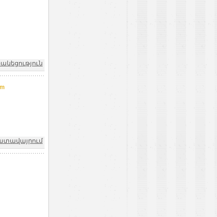
րակեցություն
am
խատավայրում