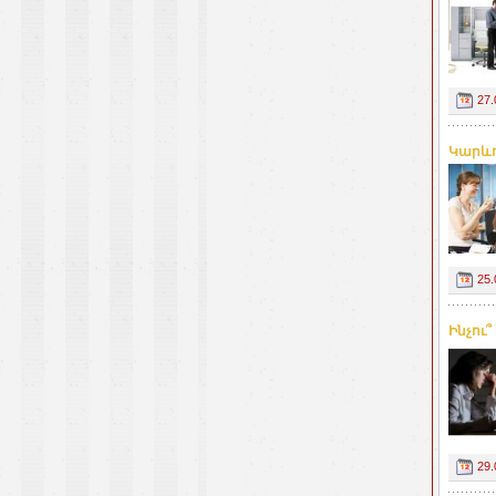
27.
Կարևո
25.
Ինչու
29.