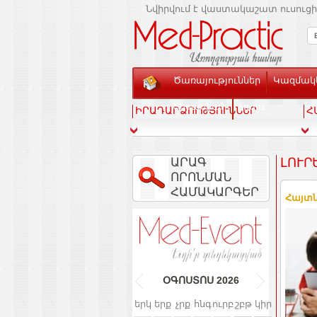
Նվիրվում է վաստակաշատ ուսուցի
Ծառայություններ
Կազմակե
Տեսասրահ
Կապ
ԻՐԱԴԱՐՁՈՒԹՅՈՒՆՆԵՐ
Հ
ԱՐԱԳ
ԼՈՒՐ
ՈՐՈՆՄԱՆ
ՀԱՄԱԿԱՐԳԵՐ
Հայտն
ՕԳՈՍՏՈՍ
2026
երկ
երք
չրք
հնգ
ուրբ
շբթ
կիր