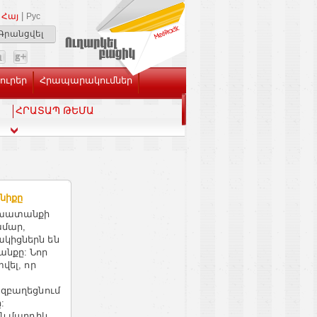
|
Հայ
Рус
Գրանցվել
Լուրեր
Հրապարակումներ
ՀՐԱՏԱՊ ԹԵՄԱ
նիքը
աշխատանքի
ամար,
կիցներն են
նքը: Նոր
վել, որ
 զբաղեցնում
:
յն մարդիկ,