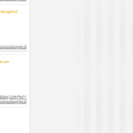
դեպքում.
խատավայրում
s.am
մներ
ԼՈՒՐԵՐ:
ատավայրում