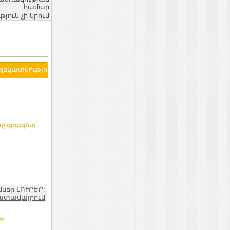
համար
ւն չի կրում
նը գրագետ
մներ
ԼՈՒՐԵՐ:
ատավայրում
am