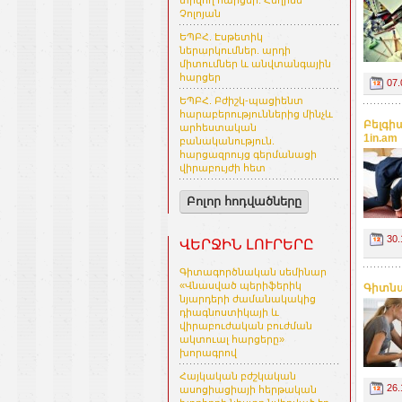
տրվող հարցեր. Հեղինե
Չոլոյան
ԵՊԲՀ. Էսթետիկ
ներարկումներ. արդի
միտումներ և անվտանգային
հարցեր
07.
ԵՊԲՀ. Բժիշկ-պացիենտ
հարաբերություններից մինչև
Բելգի
արհեստական
1in.am
բանականություն.
հարցազրույց գերմանացի
վիրաբույժի հետ
Բոլոր հոդվածները
30.
ՎԵՐՋԻՆ ԼՈՒՐԵՐԸ
Գիտագործնական սեմինար
«Վնասված պերիֆերիկ
Գիտնա
նյարդերի ժամանակակից
դիագնոստիկայի և
վիրաբուժական բուժման
ակտուալ հարցերը»
խորագրով
Հայկական բժշկական
26.
ասոցիացիայի հերթական