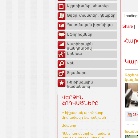
Ալգորիթմեր, թեստեր
Թվեր, փաստեր, դեպքեր
Loading.
Պատմական խրոնիկա
Share
|
Աֆորիզմներ
Հար
Կարիերային
սանդուղքով
Երեխա
Կար
Կին
Տղամարդ
Գիշեր
կազմ
Ռեյթինգային
համակարգ
ՎԵՐՋԻՆ
ՀՈԴՎԱԾՆԵՐԸ
Ի հիշատակ պրոֆեսոր
25.
Արտավազդ Սահակյանի
Ամանոր
Խառնա
Դենսիտոմետրիա. հաճախ