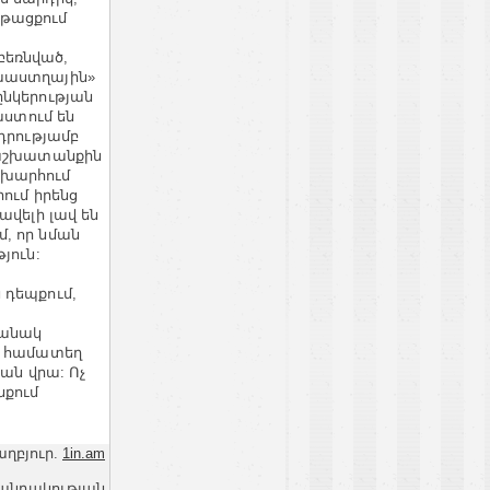
թացքում
բեռնված,
նաաստղային»
ընկերության
աստում են
դրությամբ
ց աշխատանքին
աշխարհում
ում իրենց
ավելի լավ են
, որ նման
յուն:
 դեպքում,
մանակ
տ համատեղ
ն վրա: Ոչ
նքում
աղբյուր.
1in.am
վանդակության