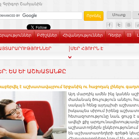
չ Գրիգոր Շահյանին
Մուտք
րպություններ
Բժիշկներ
Հիվանդություններ
Դեղեր
03
ԱՅՏԱՐԱՐՈՒԹՅՈՒՆՆԵՐ
ՄԵՐ ՀՅՈՒՐՆ Է
ԵՐ: ԵՍ ԵՒ ԱՇԽԱՏԱՆՔԸ
աբերվել է աշխատավայրում երջանիկ ու հաջողակ լինելու գաղտ
Այդ մարդիկ ամեն ինչ կանեն 
ժամանակ ծուլություն անելու հ
սակայն հենց այդպիսի աշխատա
իսկապես սիրում իրենց աշխատա
հետազոտությունը նաև ցույց է տ
ավելի քիչ արդյունավետությամբ
աշխատողներն ընկերությունում
են աշխատատեղերի գրեթե կեսը
Հետազոտողները նշում են, որ ա