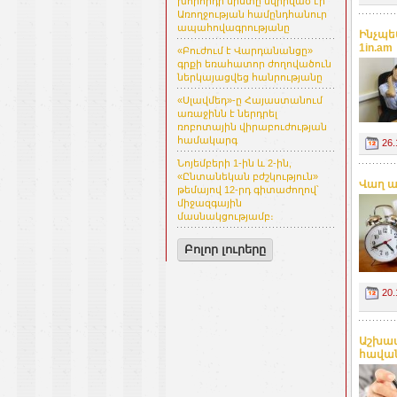
խորհրդի նիստը նվիրված էր
Առողջության համընդհանուր
ապահովագրությանը
Ինչպե
1in.am
«Բուժում է Վարդանանցը»
գրքի եռահատոր ժողովածուն
ներկայացվեց հանրությանը
«Սլավմեդ»-ը Հայաստանում
առաջինն է ներդրել
ռոբոտային վիրաբուժության
համակարգ
26.
Նոյեմբերի 1-ին և 2-ին,
«Ընտանեկան բժշկություն»
Վաղ ա
թեմայով 12-րդ գիտաժողով՝
միջազգային
մասնակցությամբ։
Բոլոր լուրերը
20.
Աշխատ
հավան