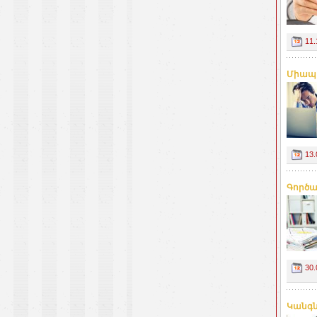
11.
Միապա
13.
Գործա
30.
Կանգն