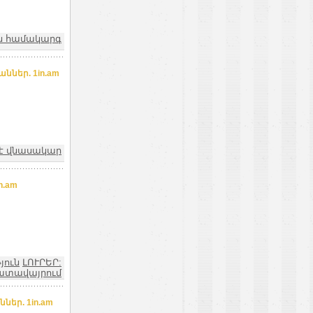
ն համակարգ
ներ. 1in.am
ն է վնասակար
n.am
յուն
ԼՈՒՐԵՐ:
ատավայրում
եր. 1in.am