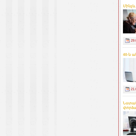
Մինչև
29.
40-ն 
21.
Նստակ
փորձա