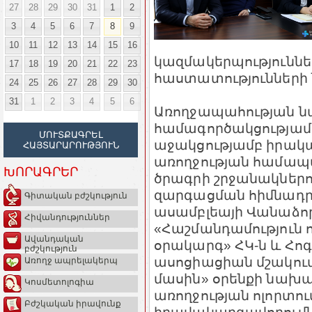
27
28
29
30
31
1
2
3
4
5
6
7
8
9
10
11
12
13
14
15
16
կազմակերպություննե
17
18
19
20
21
22
23
հաստատությունների 
24
25
26
27
28
29
30
31
1
2
3
4
5
6
Առողջապահության ն
համագործակցությամ
ՄՈՒՏՔԱԳՐԵԼ
աջակցությամբ իրակ
ՀԱՅՏԱՐԱՐՈՒԹՅՈՒՆ
առողջության համապ
ԽՈՐԱԳՐԵՐ
ծրագրի շրջանակներո
զարգացման հիմնադր
Գիտական բժշկություն
ասամբլեայի Վանաձոր
Հիվանդություններ
«Հաշմանդամություն 
Ավանդական
օրակարգ» ՀԿ-ն և Հո
բժշկություն
ասոցիացիան մշակում
Առողջ ապրելակերպ
մասին» օրենքի նախա
Կոսմետոլոգիա
առողջության ոլորտո
Բժշկական իրավունք