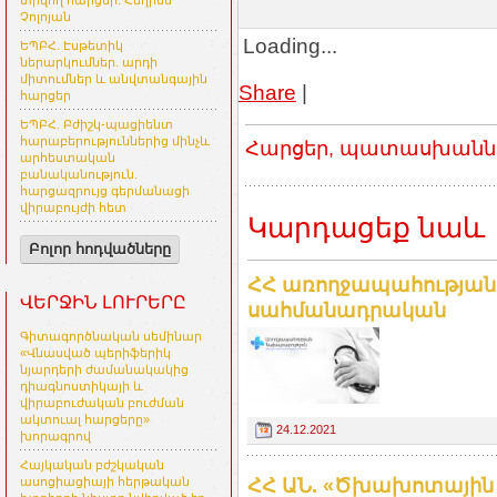
տրվող հարցեր. Հեղինե
Չոլոյան
Loading...
ԵՊԲՀ. Էսթետիկ
ներարկումներ. արդի
միտումներ և անվտանգային
Share
|
հարցեր
ԵՊԲՀ. Բժիշկ-պացիենտ
հարաբերություններից մինչև
Հարցեր, պատասխաններ
արհեստական
բանականություն.
հարցազրույց գերմանացի
վիրաբույժի հետ
Կարդացեք նաև
Բոլոր հոդվածները
ՀՀ առողջապահության
ՎԵՐՋԻՆ ԼՈՒՐԵՐԸ
սահմանադրական
Գիտագործնական սեմինար
«Վնասված պերիֆերիկ
նյարդերի ժամանակակից
դիագնոստիկայի և
վիրաբուժական բուժման
ակտուալ հարցերը»
24.12.2021
խորագրով
Հայկական բժշկական
ՀՀ ԱՆ. «Ծխախոտային
ասոցիացիայի հերթական