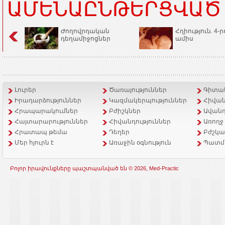
ԱՄԵՆԱԸՆԹԵՐՑՎԱԾ
Ժողովրդական
Հղիություն. 4-ր
դեղամիջոցներ
ամիս
Լուրեր
Ծառայություններ
Գիտակ
Իրադարձություններ
Կազմակերպություններ
Հիվան
Հրապարակումներ
Բժիշկներ
Ավանդ
Հայտարարություններ
Հիվանդություններ
Առողջ
Հրատապ թեմա
Դեղեր
Բժշկա
Մեր հյուրն է
Առաջին օգնություն
Պատմ
Բոլոր իրավունքները պաշտպանված են © 2026, Med-Practic