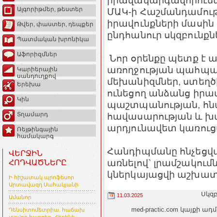
իրավակարգավորում
Ալգորիթմեր, թեստեր
ՄԱԿ-ի Հաշմանդամութ
իրավունքների մասին
Թվեր, փաստեր, դեպքեր
ընդհանուր սկզբունքն
Պատմական խրոնիկա
Աֆորիզմներ
Նոր օրենքը պետք է 
առողջության պահպա
Կարիերային
սանդուղքով
մեխանիզմներ, ստեղծ
Երեխա
ունեցող անձանց իրա
Կին
պաշտպանության, հնա
հավասարության և 
Տղամարդ
արդյունավետ կառու
Ռեյթինգային
համակարգ
Հանդիպմանը հնչեցվ
ՎԵՐՋԻՆ
առնելով` լրամշակու
ՀՈԴՎԱԾՆԵՐԸ
կներկայացվի աշխատ
Ի հիշատակ պրոֆեսոր
Արտավազդ Սահակյանի
Սկզ
11.03.2025
Ամանոր
med-practic.com կայքի
Դենսիտոմետրիա. հաճախ