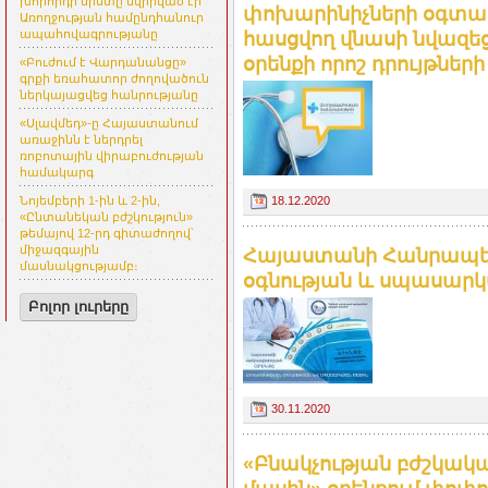
խորհրդի նիստը նվիրված էր
փոխարինիչների օգտա
Առողջության համընդհանուր
ապահովագրությանը
հասցվող վնասի նվազե
օրենքի որոշ դրույթներ
«Բուժում է Վարդանանցը»
գրքի եռահատոր ժողովածուն
ներկայացվեց հանրությանը
«Սլավմեդ»-ը Հայաստանում
առաջինն է ներդրել
ռոբոտային վիրաբուժության
համակարգ
18.12.2020
Նոյեմբերի 1-ին և 2-ին,
«Ընտանեկան բժշկություն»
թեմայով 12-րդ գիտաժողով՝
միջազգային
Հայաստանի Հանրապետ
մասնակցությամբ։
օգնության և սպասարկմ
Բոլոր լուրերը
30.11.2020
«Բնակչության բժշկակ