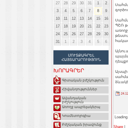
27
28
29
30
31
1
2
Սահմա
գործով
3
4
5
6
7
8
9
10
11
12
13
14
15
16
Սահմա
ՊՇՌ թ
17
18
19
20
21
22
23
առողջ
24
25
26
27
28
29
30
թեստա
հակաս
31
1
2
3
4
5
6
Այնու
ՄՈՒՏՔԱԳՐԵԼ
պայմա
ՀԱՅՏԱՐԱՐՈՒԹՅՈՒՆ
դեպքո
ԽՈՐԱԳՐԵՐ
Այսպի
սահմա
Գիտական բժշկություն
ձևակ
Հիվանդություններ
24.1
Ավանդական
բժշկություն
Առողջ ապրելակերպ
Կոսմետոլոգիա
Loading.
Բժշկական իրավունք
Share
|