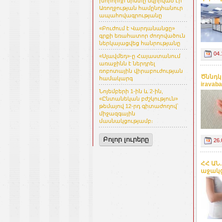
խորհրդի նիստը նվիրված էր
Առողջության համընդհանուր
ապահովագրությանը
«Բուժում է Վարդանանցը»
գրքի եռահատոր ժողովածուն
ներկայացվեց հանրությանը
04.
«Սլավմեդ»-ը Հայաստանում
առաջինն է ներդրել
ռոբոտային վիրաբուժության
Ծննդկ
համակարգ
iravaba
Նոյեմբերի 1-ին և 2-ին,
«Ընտանեկան բժշկություն»
թեմայով 12-րդ գիտաժողով՝
միջազգային
մասնակցությամբ։
Բոլոր լուրերը
26.
ՀՀ ԱՆ
աջակց