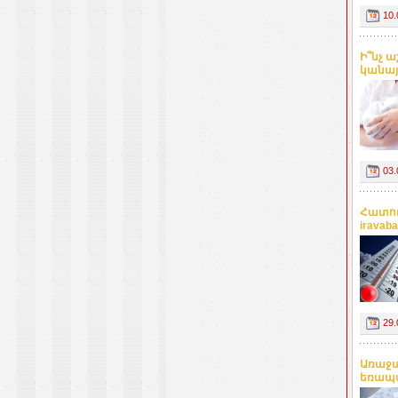
10.
Ի՞նչ 
կանայք
03.
Հատու
iravaba
29.
Առաջա
եռապա