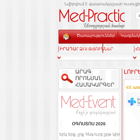
Նվիրվում է վաստակաշատ ուսուցի
Ծառայություններ
Կազմակե
Տեսասրահ
Կապ
ԻՐԱԴԱՐՁՈՒԹՅՈՒՆՆԵՐ
Հ
ԱՐԱԳ
ԼՈՒՐ
ՈՐՈՆՄԱՆ
ՀԱՄԱԿԱՐԳԵՐ
ՀՀ ա
ՕԳՈՍՏՈՍ
2026
երկ
երք
չրք
հնգ
ուրբ
շբթ
կիր