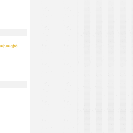
նախագիծ.
ի