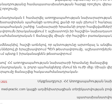
նադրությանը համապատասխանության հարցը որոշելու վերաբ
 որոշումը։
նադրական է համարվել առողջապահության նախարարության 
եստավորման պահանջի առումով, քանի որ այն բխում է հանրայ
ապահական շահից: Նախարարի հրամանի բոլոր հավելվածների
վորումն իրականացնում է աշխատողն իր հաշվին» նախադասու
ահմանադրական է ճանաչվել միայն «իր հաշվին» բառակապակց
ամենայնիվ, հաշվի առնելով, որ պետությունը արտոնյալ և անվճ
ններով չի երաշխավորում ՊՇՌ թեստավորումը, աշխատողներն
ւմ պետք է իրականացնեն թեստավորում:
սով` ՀՀ առողջապահության նախարարի հրամանը ճանաչվեց
նադրական, և բոլոր պահանջները մնում են ուժի մեջ։ Միայն վեր
երպումը ճանաչվեց հակասահմանադրական։
Սկզբնաղբյուր. ՀՀ Առողջապահության նա
2.2021
med-practic.com կայքի ադմինիստրացիան տեղեկատվության բո
պատասխանատվությո
..