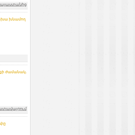
 Հայաստանից
րեխա խնամող
քի ժամանակ.
ատավայրում
ափը