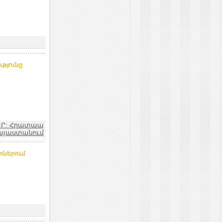
ւթյունը
ԵՐ: Հրատապ
այաստանում
տներում