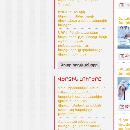
տրվող հարցեր. Հեղինե
Չոլոյան
18.
ԵՊԲՀ. Էսթետիկ
ներարկումներ. արդի
Հայաս
միտումներ և անվտանգային
մասին.
հարցեր
ԵՊԲՀ. Բժիշկ-պացիենտ
հարաբերություններից մինչև
արհեստական
բանականություն.
հարցազրույց գերմանացի
վիրաբույժի հետ
30.
Բոլոր հոդվածները
«Բնակ
փոփոխ
ՎԵՐՋԻՆ ԼՈՒՐԵՐԸ
Գիտագործնական սեմինար
«Վնասված պերիֆերիկ
նյարդերի ժամանակակից
դիագնոստիկայի և
վիրաբուժական բուժման
07.
ակտուալ հարցերը»
խորագրով
Ընդու
Հայկական բժշկական
հրամա
ասոցիացիայի հերթական
գործել