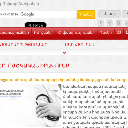
չ Գրիգոր Շահյանին
Մուտք
րպություններ
Բժիշկներ
Հիվանդություններ
Դեղեր
03
ԱՅՏԱՐԱՐՈՒԹՅՈՒՆՆԵՐ
ՄԵՐ ՀՅՈՒՐՆ Է
ԵՐ: ԲԺՇԿԱԿԱՆ ԻՐԱՎՈՒՆՔ
ռողջապահության նախարարի հրամանը ճանաչվեց սահմանադր
Սահմանադրական դատարանը
հրապարակել է «Հայաստանի
Հանրապետության բնակչությա
սանիտարահամաճարակային
անվտանգության ապահովման մ
օրենքի 20.1-ին հոդվածի 3-րդ մաս
հոդվածի 3-րդ պարբերության և
առողջապահության նախարարի 
թվականի օգոստոսի 20-ի N 65-Ն