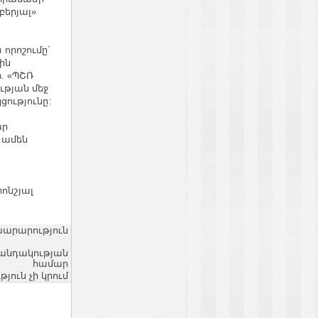
երյալ»
որոշումը`
ին
. «ՊՇՌ
թյան մեջ
ությունը:
ար
 ամեն
ոնշյալ
խարարություն
վանդակության
համար
ւն չի կրում