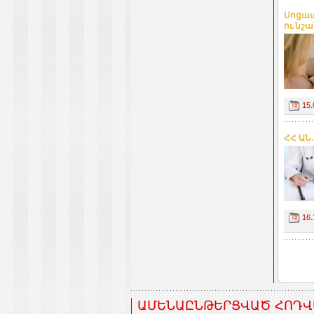
Սոցապ
ու նշ
15.
ՀՀ ԱՆ.
16.
ԱՄԵՆԱԸՆԹԵՐՑՎԱԾ ՀՈԴՎ