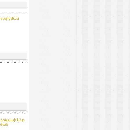
ասարկման
որոսյանի նոր
րման