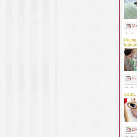
22.
Մայրը
կվճարի
15.
ՀՀԱՆ.
10.