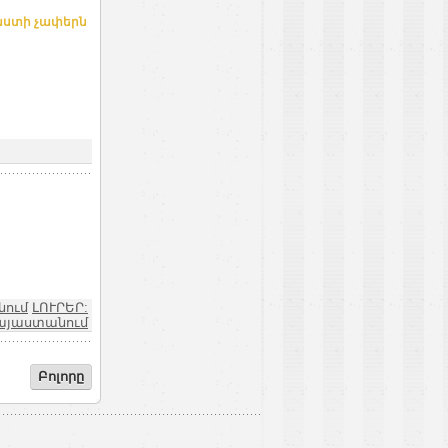
աստի չափերն
ում
ԼՈՒՐԵՐ:
այաստանում
Բոլորը