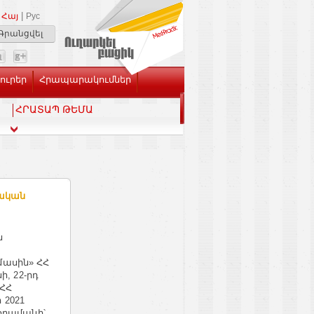
|
Հայ
Рус
Գրանցվել
Լուրեր
Հրապարակումներ
ՀՐԱՏԱՊ ԹԵՄԱ
ական
ն
ասին» ՀՀ
ի, 22-րդ
 ՀՀ
2021
 հրամանի՝