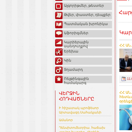
Ալգորիթմեր, թեստեր
Հար
Թվեր, փաստեր, դեպքեր
Պատմական խրոնիկա
Կար
Աֆորիզմներ
Կարիերային
ՀՀ ԱՆ
սանդուղքով
Երեխա
Կին
Տղամարդ
Ռեյթինգային
11.
համակարգ
ՀՀ ԱՆ
ՎԵՐՋԻՆ
հետևա
ՀՈԴՎԱԾՆԵՐԸ
օրենք
Ի հիշատակ պրոֆեսոր
Արտավազդ Սահակյանի
Ամանոր
Դենսիտոմետրիա. հաճախ