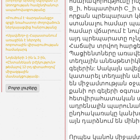
հնարավորությունը ի
խորհրդի նիստը նվիրված էր
Առողջության համընդհանուր
B_ի, հեպատիտի C_ի
ապահովագրությանը
որքան պրեպարատ կծ
«Բուժում է Վարդանանցը»
ստանալու համար պացի
գրքի եռահատոր ժողովածուն
ներկայացվեց հանրությանը
համար վճարում է նույ
«Սլավմեդ»-ը Հայաստանում
այդ պրեպարատը ոչնչ
առաջինն է ներդրել
Հաճախ տրվող հարցեր
ռոբոտային վիրաբուժության
համակարգ
Պացիենտները առավե
Նոյեմբերի 1-ին և 2-ին,
տեղային անեսթետիկ
«Ընտանեկան բժշկություն»
գելերին: Սակայն ավե
թեմայով 12-րդ գիտաժողով՝
միջազգային
կատարել տեղային ան
մասնակցությամբ։
են միջամտության օջա
Բոլոր լուրերը
քանի որ գելերի օգտա
հետվիրահատական այ
ադրենալին պարունա
ընդհակառակը կանխու
այն դարձնում են մինի
Որպես կանոն միջամտո