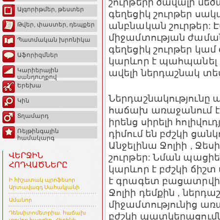
շուրթերի ծավալի մեծ
Ալգորիթմեր, թեստեր
գեղեցիկ շուրթեր սակ
անբնական շուրթեր:
Թվեր, փաստեր, դեպքեր
միջամտության ժաման
Պատմական խրոնիկա
գեղեցիկ շուրթեր կամ
Աֆորիզմներ
կարևոր է պահպանել 
Կարիերային
ավելի ներդաշնակ տես
սանդուղքով
Երեխա
Ներդաշնակությունը 
Կին
հաճախ առաջանում է 
Տղամարդ
իրենց սիրելի հոլիվո
Ռեյթինգային
դիմում են բժշկի ցանկ
համակարգ
Անջելինա Ջոլիի , Ջես
ՎԵՐՋԻՆ
շուրթեր: Նման պացի
ՀՈԴՎԱԾՆԵՐԸ
կարևոր է բժշկի ճիշտ
է գրագետ բացատրվի, 
Ի հիշատակ պրոֆեսոր
Արտավազդ Սահակյանի
Ջոլիի դեմքին , ներդա
Ամանոր
միջամտությունից առ
Դենսիտոմետրիա. հաճախ
բժշկի պատկերացումն