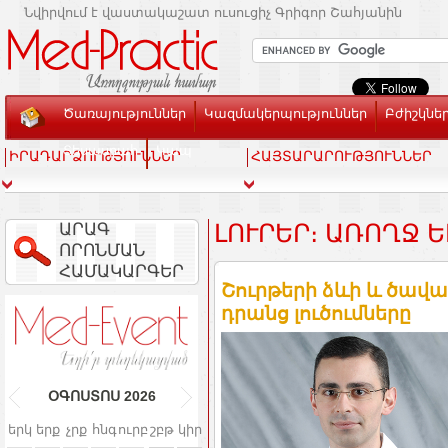
Նվիրվում է վաստակաշատ ուսուցիչ Գրիգոր Շահյանին
Ծառայություններ
Կազմակերպություններ
Բժիշկնե
Տեսասրահ
Կապ
ԻՐԱԴԱՐՁՈՒԹՅՈՒՆՆԵՐ
ՀԱՅՏԱՐԱՐՈՒԹՅՈՒՆՆԵՐ
ԱՐԱԳ
ԼՈՒՐԵՐ։ ԱՌՈՂՋ Ե
ՈՐՈՆՄԱՆ
ՀԱՄԱԿԱՐԳԵՐ
Շուրթերի ձևի և ծավա
դրանց լուծումները
ՕԳՈՍՏՈՍ
2026
երկ
երք
չրք
հնգ
ուրբ
շբթ
կիր