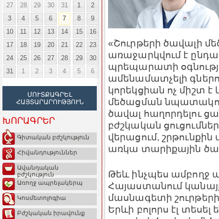
27
28
29
30
31
1
2
3
4
5
6
7
8
9
10
11
12
13
14
15
16
«Շուրթերի ծավալի մե
17
18
19
20
21
22
23
առաջարկվում է ընդա
24
25
26
27
28
29
30
պրեպարատի օգնությա
31
1
2
3
4
5
6
ամենամատչելի գներով
կորեկցիան ոչ միշտ է
ՄՈՒՏՔԱԳՐԵԼ
մեծացման նպատակով
ՀԱՅՏԱՐԱՐՈՒԹՅՈՒՆ
ծավալ հաղորդելու ցան
ԽՈՐԱԳՐԵՐ
բժշկական ցուցումներ
վերացում, շրթունքին 
Գիտական բժշկություն
առկա տարիքային ծալք
Հիվանդություններ
Ավանդական
Թեև ինչպես ամբողջ ա
բժշկություն
Առողջ ապրելակերպ
Հայաստանում կանայք
մասնագետի շուրթերի
Կոսմետոլոգիա
Երևի բոլորս էլ տեսել
Բժշկական իրավունք