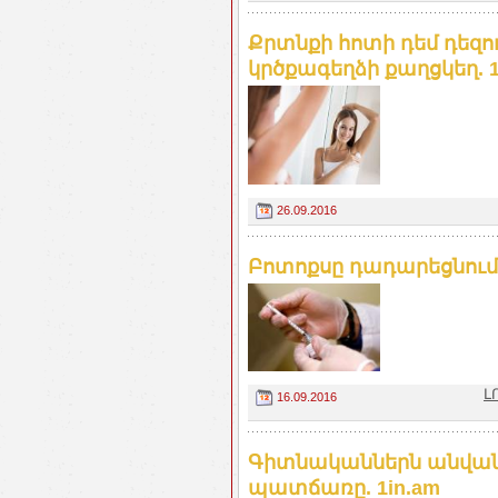
Քրտնքի հոտի դեմ դեզ
կրծքագեղձի քաղցկեղ. 1
26.09.2016
Բոտոքսը դադարեցնում է
Լ
16.09.2016
Գիտնականներն անվանե
պատճառը. 1in.am