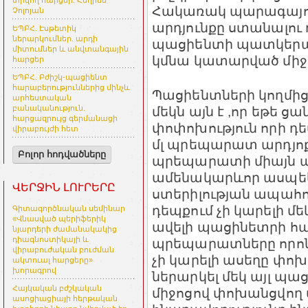
տրվող հարցեր. Հեղինե
Հակառակ պարագայո
Չոլոյան
արդյունքը ստանալու 
ԵՊԲՀ. Էսթետիկ
ներարկումներ. արդի
պացիենտի պատկերաց
միտումներ և անվտանգային
կմնա կատարված միջա
հարցեր
ԵՊԲՀ. Բժիշկ-պացիենտ
հարաբերություններից մինչև
Պացիենտների կողմի
արհեստական
մեկն այն է ,որ եթե ց
բանականություն.
հարցազրույց գերմանացի
փոփոխություն որի դե
վիրաբույժի հետ
մլ պրեպարատ արդյոք
Բոլոր հոդվածները
պրեպարատի միայն այ
ամենակարևոր ասպեկ
ՎԵՐՋԻՆ ԼՈՒՐԵՐԸ
ստերիլության ապահովո
դեպքում չի կարելի 
Գիտագործնական սեմինար
«Վնասված պերիֆերիկ
ավելի պացինետրի հա
նյարդերի ժամանակակից
դիագնոստիկայի և
պրեպարատները որոնց
վիրաբուժական բուժման
չի կարելի ասեղը փ
ակտուալ հարցերը»
խորագրով
ներարկել մեկ այլ պա
Հայկական բժշկական
միջոցով փոխանցվող 
ասոցիացիայի հերթական