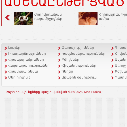
ԱՄԵՆԱԸՆԹԵՐՑՎԱԾ
Ժողովրդական
Հղիություն. 4-ր
դեղամիջոցներ
ամիս
Լուրեր
Ծառայություններ
Գիտակ
Իրադարձություններ
Կազմակերպություններ
Հիվան
Հրապարակումներ
Բժիշկներ
Ավանդ
Հայտարարություններ
Հիվանդություններ
Առողջ
Հրատապ թեմա
Դեղեր
Բժշկա
Մեր հյուրն է
Առաջին օգնություն
Պատմ
Բոլոր իրավունքները պաշտպանված են © 2026, Med-Practic