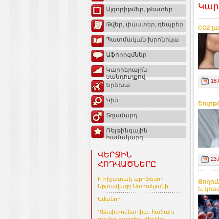
Կար
Ալգորիթմեր, թեստեր
Թվեր, փաստեր, դեպքեր
CO2 լա
Պատմական խրոնիկա
Աֆորիզմներ
Կարիերային
սանդուղքով
18.
Երեխա
Կին
Շուրթ
Տղամարդ
Ռեյթինգային
համակարգ
ՎԵՐՋԻՆ
23.
ՀՈԴՎԱԾՆԵՐԸ
Ի հիշատակ պրոֆեսոր
Ցողու
Արտավազդ Սահակյանի
և կոսմ
Ամանոր
Դենսիտոմետրիա. հաճախ