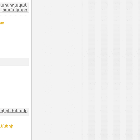
 Մարսողական
համակարգ
am
զերի խնամք
ւնների