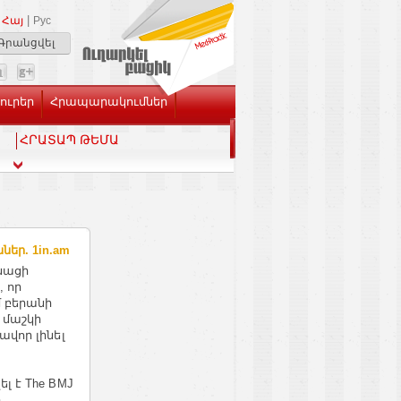
|
Հայ
Рус
Գրանցվել
Լուրեր
Հրապարակումներ
ՀՐԱՏԱՊ ԹԵՄԱ
եր. 1in.am
նացի
 որ
 բերանի
 մաշկի
վոր լինել
 է The BMJ
ը