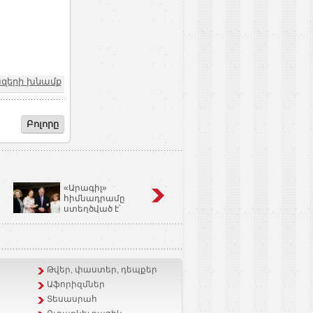
զերի խնամք
Բոլորը
«Արագիլ»
Կոճապղպեղ
հիմնադրամը
նույնն է՝ իմբիր,
ստեղծված է՝
Ginger եւ Zingiber
օգնելու անպտղությամբ
Officinale
տառապող զույգերին.
Կարինե Թոխունց
Թվեր, փաստեր, դեպքեր
Աֆորիզմներ
Տեսասրահ