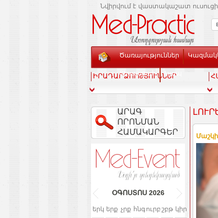
Նվիրվում է վաստակաշատ ուսուցի
Ծառայություններ
Կազմակե
Տեսասրահ
Կապ
ԻՐԱԴԱՐՁՈՒԹՅՈՒՆՆԵՐ
Հ
ԱՐԱԳ
ԼՈՒՐ
ՈՐՈՆՄԱՆ
ՀԱՄԱԿԱՐԳԵՐ
Մաշկի
ՕԳՈՍՏՈՍ
2026
երկ
երք
չրք
հնգ
ուրբ
շբթ
կիր