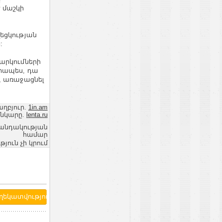
 մաշկի
եցկության
:
արկումների
որապես, դա
, առաջացնել
աղբյուր.
1in.am
անկարը.
lenta.ru
վանդակության
համար
ւն չի կրում