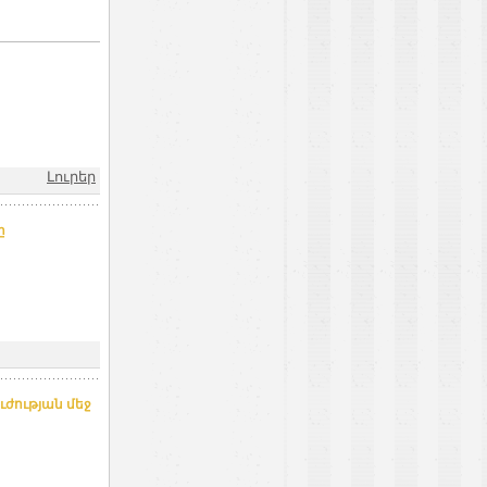
Լուրեր
ը
ժության մեջ