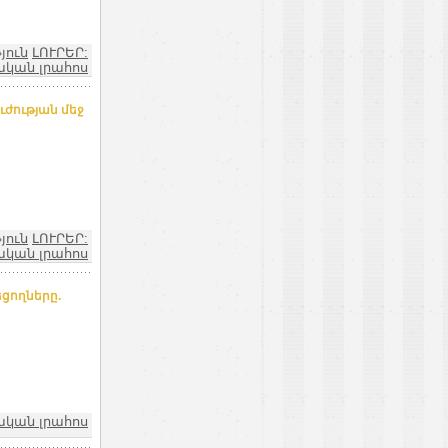
յուն
ԼՈՒՐԵՐ:
կան լրահոս
ժության մեջ
յուն
ԼՈՒՐԵՐ:
կան լրահոս
եցողները.
ական լրահոս