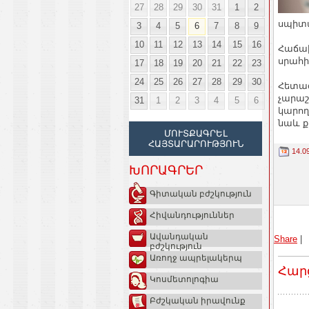
27
28
29
30
31
1
2
սպիտա
3
4
5
6
7
8
9
10
11
12
13
14
15
16
Հաճախ
սրահի
17
18
19
20
21
22
23
24
25
26
27
28
29
30
Հետազ
չարաշ
31
1
2
3
4
5
6
կարող
նաև ք
ՄՈՒՏՔԱԳՐԵԼ
ՀԱՅՏԱՐԱՐՈՒԹՅՈՒՆ
14.0
ԽՈՐԱԳՐԵՐ
Գիտական բժշկություն
Հիվանդություններ
Ավանդական
Share
|
բժշկություն
Առողջ ապրելակերպ
Հար
Կոսմետոլոգիա
Բժշկական իրավունք