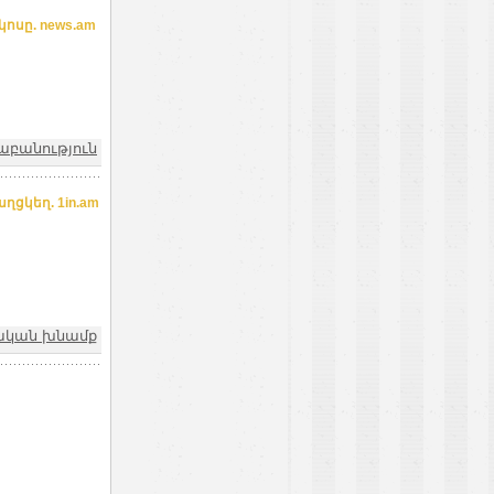
ոսը. news.am
աբանություն
ցկեղ. 1in.am
նական խնամք