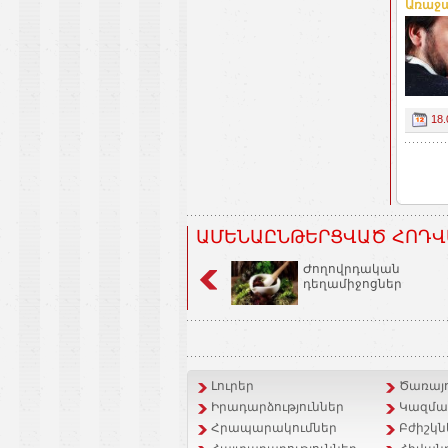
Առաջա
18.
ԱՄԵՆԱԸՆԹԵՐՑՎԱԾ ՀՈԴՎ
Ժողովրդական
դեղամիջոցներ
Լուրեր
Ծառայո
Իրադարձություններ
Կազմակ
Հրապարակումներ
Բժիշկն