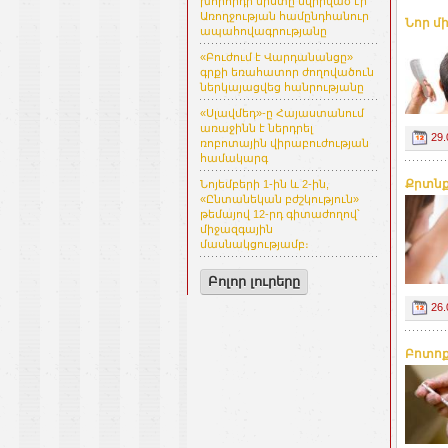
խորհրդի նիստը նվիրված էր
Առողջության համընդհանուր
Նոր մ
ապահովագրությանը
«Բուժում է Վարդանանցը»
գրքի եռահատոր ժողովածուն
ներկայացվեց հանրությանը
«Սլավմեդ»-ը Հայաստանում
առաջինն է ներդրել
29.
ռոբոտային վիրաբուժության
համակարգ
Քրտնք
Նոյեմբերի 1-ին և 2-ին,
«Ընտանեկան բժշկություն»
թեմայով 12-րդ գիտաժողով՝
միջազգային
մասնակցությամբ։
Բոլոր լուրերը
26.
Բոտոք