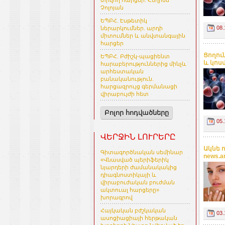
տրվող հարցեր. Հեղինե
Չոլոյան
ԵՊԲՀ. Էսթետիկ
08.
ներարկումներ. արդի
միտումներ և անվտանգային
հարցեր
Ցողու
ԵՊԲՀ. Բժիշկ-պացիենտ
և կոսմ
հարաբերություններից մինչև
արհեստական
բանականություն.
հարցազրույց գերմանացի
վիրաբույժի հետ
Բոլոր հոդվածները
05.
ՎԵՐՋԻՆ ԼՈՒՐԵՐԸ
Ակնե 
Գիտագործնական սեմինար
news.
«Վնասված պերիֆերիկ
նյարդերի ժամանակակից
դիագնոստիկայի և
վիրաբուժական բուժման
ակտուալ հարցերը»
խորագրով
Հայկական բժշկական
03.
ասոցիացիայի հերթական