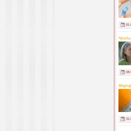
01.
Գիտնա
08.
Ցելյու
31.