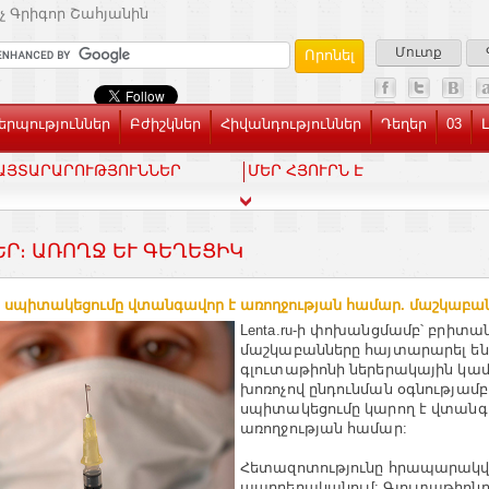
չ Գրիգոր Շահյանին
Մուտք
րպություններ
Բժիշկներ
Հիվանդություններ
Դեղեր
03
ԱՅՏԱՐԱՐՈՒԹՅՈՒՆՆԵՐ
ՄԵՐ ՀՅՈՒՐՆ Է
ԵՐ։ ԱՌՈՂՋ ԵՒ ԳԵՂԵՑԻԿ
 սպիտակեցումը վտանգավոր է առողջության համար. մաշկաբանն
Lenta.ru-ի փոխանցմամբ՝ բրիտա
մաշկաբանները հայտարարել են,
գլուտաթիոնի ներերակային կամ
խոռոչով ընդունման օգնությամբ
սպիտակեցումը կարող է վտանգա
առողջության համար:
Հետազոտությունը հրապարակվել
պարբերականում: Գլուտաթիոն