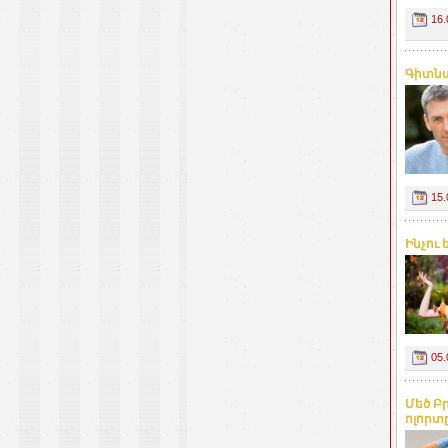
16.
Գիտնա
15.
Ինչու
05.
Մեծ Բ
ոլորտը