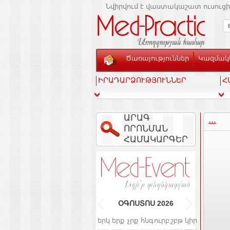
Նվիրվում է վաստակաշատ ուսուցի
Ծառայություններ
Կազմակե
ԻՐԱԴԱՐՁՈՒԹՅՈՒՆՆԵՐ
Հ
ԱՐԱԳ
...
ՈՐՈՆՄԱՆ
ՀԱՄԱԿԱՐԳԵՐ
ՕԳՈՍՏՈՍ
2026
երկ
երք
չրք
հնգ
ուրբ
շբթ
կիր