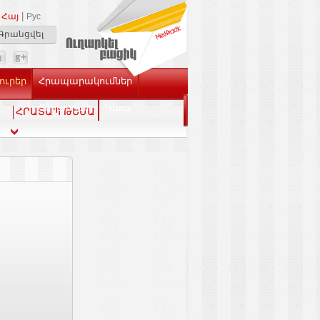
|
Հայ
Рус
Գրանցվել
ուրեր
Հրապարակումներ
Տեսասրահ
Կապ
ՀՐԱՏԱՊ ԹԵՄԱ