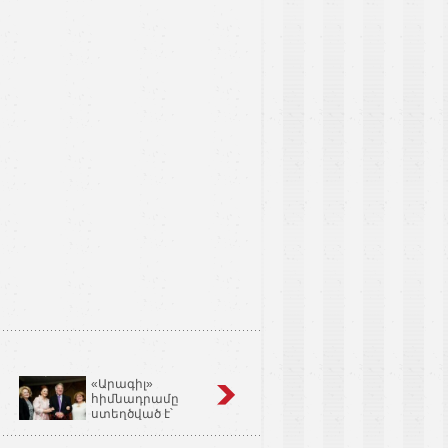
«Արագիլ»
Կոճապղպեղ
հիմնադրամը
նույնն է՝ իմբիր,
ստեղծված է՝
Ginger եւ Zingiber
օգնելու անպտղությամբ
Officinale
տառապող զույգերին.