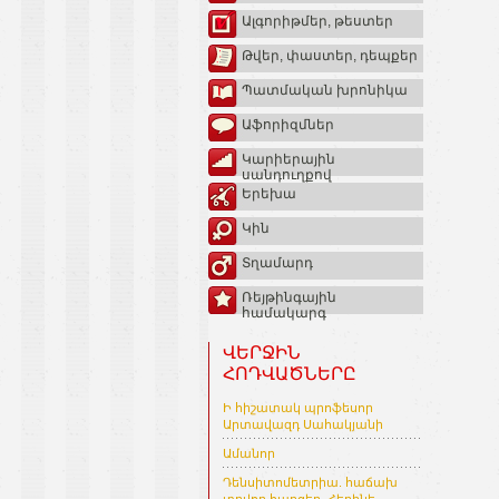
Ալգորիթմեր, թեստեր
Թվեր, փաստեր, դեպքեր
Պատմական խրոնիկա
Աֆորիզմներ
Կարիերային
սանդուղքով
Երեխա
Կին
Տղամարդ
Ռեյթինգային
համակարգ
ՎԵՐՋԻՆ
ՀՈԴՎԱԾՆԵՐԸ
Ի հիշատակ պրոֆեսոր
Արտավազդ Սահակյանի
Ամանոր
Դենսիտոմետրիա. հաճախ