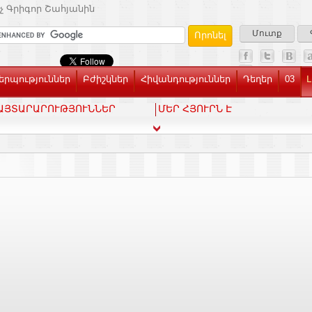
չ Գրիգոր Շահյանին
Մուտք
րպություններ
Բժիշկներ
Հիվանդություններ
Դեղեր
03
Լ
ԱՅՏԱՐԱՐՈՒԹՅՈՒՆՆԵՐ
ՄԵՐ ՀՅՈՒՐՆ Է