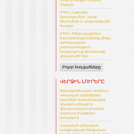
տրվող հարցեր. Հեղինե
Չոլոյան
ԵՊԲՀ. Էսթետիկ
ներարկումներ. արդի
միտումներ և անվտանգային
հարցեր
ԵՊԲՀ. Բժիշկ-պացիենտ
հարաբերություններից մինչև
արհեստական
բանականություն.
հարցազրույց գերմանացի
վիրաբույժի հետ
Բոլոր հոդվածները
ՎԵՐՋԻՆ ԼՈՒՐԵՐԸ
Գիտագործնական սեմինար
«Վնասված պերիֆերիկ
նյարդերի ժամանակակից
դիագնոստիկայի և
վիրաբուժական բուժման
ակտուալ հարցերը»
խորագրով
Հայկական բժշկական
ասոցիացիայի հերթական