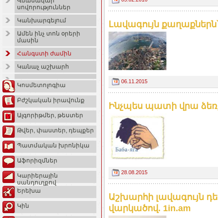
Վնասակար
սովորություններ
Կանխարգելում
Լավագույն քաղաքներն՝ ը
Ամեն ինչ տոն օրերի
մասին
Հանգստի ժամին
Կանաչ աշխարհ
06.11.2015
Կոսմետոլոգիա
Բժշկական իրավունք
Ինչպես պատի վրա ձեռք
Ալգորիթմեր, թեստեր
Թվեր, փաստեր, դեպքեր
Պատմական խրոնիկա
Աֆորիզմներ
28.08.2015
Կարիերային
սանդուղքով
Երեխա
Աշխարհի լավագույն դես
Կին
վարկածով. 1in.am