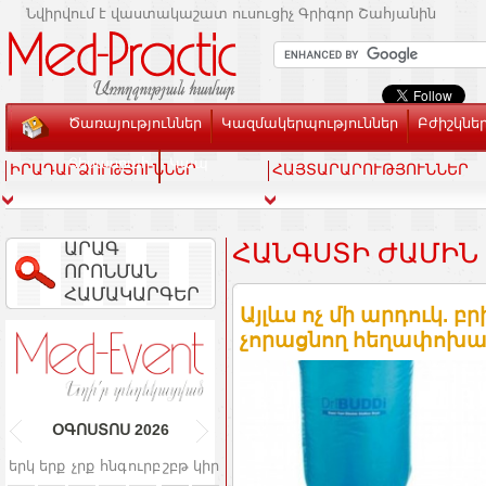
Նվիրվում է վաստակաշատ ուսուցիչ Գրիգոր Շահյանին
Ծառայություններ
Կազմակերպություններ
Բժիշկնե
Տեսասրահ
Կապ
ԻՐԱԴԱՐՁՈՒԹՅՈՒՆՆԵՐ
ՀԱՅՏԱՐԱՐՈՒԹՅՈՒՆՆԵՐ
ԱՐԱԳ
ՀԱՆԳՍՏԻ ԺԱՄԻՆ
ՈՐՈՆՄԱՆ
ՀԱՄԱԿԱՐԳԵՐ
Այլևս ոչ մի արդուկ.
չորացնող հեղափոխակա
ՕԳՈՍՏՈՍ
2026
երկ
երք
չրք
հնգ
ուրբ
շբթ
կիր