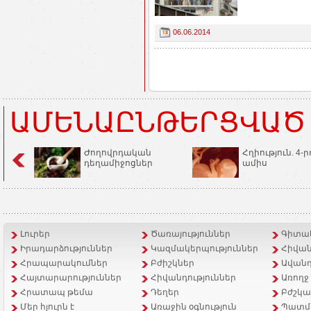
06.06.2014
ԱՄԵՆԱԸՆԹԵՐՑՎԱԾ
Ժողովրդական
Հղիություն. 4-ր
դեղամիջոցներ
ամիս
Լուրեր
Ծառայություններ
Գիտակ
Իրադարձություններ
Կազմակերպություններ
Հիվան
Հրապարակումներ
Բժիշկներ
Ավանդ
Հայտարարություններ
Հիվանդություններ
Առողջ
Հրատապ թեմա
Դեղեր
Բժշկա
Մեր հյուրն է
Առաջին օգնություն
Պատմ