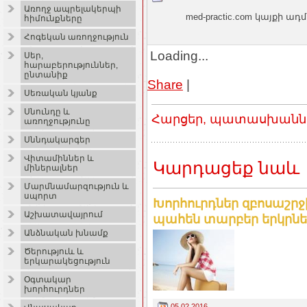
Առողջ ապրելակերպի
med-practic.com կայքի
հիմունքները
Հոգեկան առողջություն
Loading...
Սեր,
հարաբերություններ,
ընտանիք
Share
|
Սեռական կյանք
Սնունդը և
Հարցեր, պատասխաններ
առողջությունը
Սննդակարգեր
Վիտամիններ և
Կարդացեք նաև
միներալներ
Մարմնամարզություն և
սպորտ
Խորհուրդներ զբոսաշրջի
Աշխատավայրում
պահեն տարբեր երկրներ
Անձնական խնամք
Ծերություև և
երկարակեցություն
Օգտակար
խորհուրդներ
05.02.2016