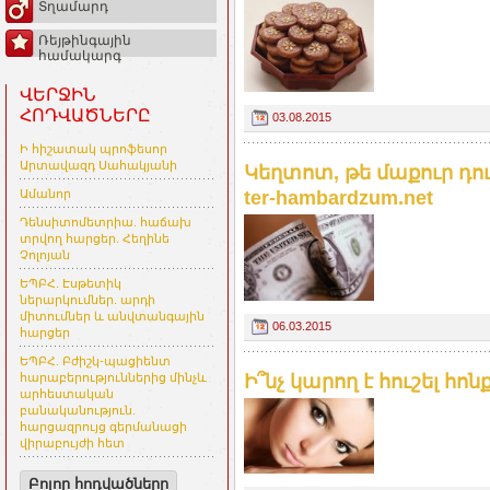
Տղամարդ
Ռեյթինգային
համակարգ
ՎԵՐՋԻՆ
ՀՈԴՎԱԾՆԵՐԸ
03.08.2015
Ի հիշատակ պրոֆեսոր
Արտավազդ Սահակյանի
Կեղտոտ, թե մաքուր դու
ter-hambardzum.net
Ամանոր
Դենսիտոմետրիա. հաճախ
տրվող հարցեր. Հեղինե
Չոլոյան
ԵՊԲՀ. Էսթետիկ
ներարկումներ. արդի
միտումներ և անվտանգային
06.03.2015
հարցեր
ԵՊԲՀ. Բժիշկ-պացիենտ
Ի՞նչ կարող է հուշել հոն
հարաբերություններից մինչև
արհեստական
բանականություն.
հարցազրույց գերմանացի
վիրաբույժի հետ
Բոլոր հոդվածները