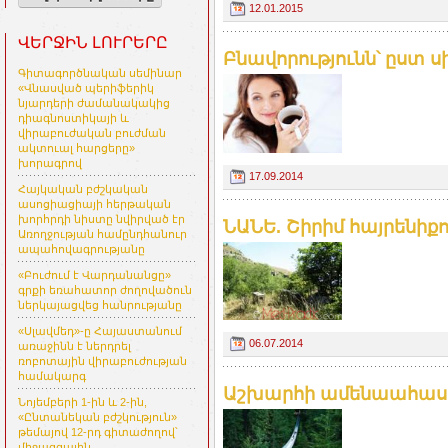
12.01.2015
ՎԵՐՋԻՆ ԼՈՒՐԵՐԸ
Բնավորությունն՝ ըստ սի
Գիտագործնական սեմինար
«Վնասված պերիֆերիկ
նյարդերի ժամանակակից
դիագնոստիկայի և
վիրաբուժական բուժման
ակտուալ հարցերը»
խորագրով
17.09.2014
Հայկական բժշկական
ասոցիացիայի հերթական
խորհրդի նիստը նվիրված էր
ՆԱՆԵ. Շիրիմ հայրենիք
Առողջության համընդհանուր
ապահովագրությանը
«Բուժում է Վարդանանցը»
գրքի եռահատոր ժողովածուն
ներկայացվեց հանրությանը
«Սլավմեդ»-ը Հայաստանում
06.07.2014
առաջինն է ներդրել
ռոբոտային վիրաբուժության
համակարգ
Աշխարհի ամենաահասա
Նոյեմբերի 1-ին և 2-ին,
«Ընտանեկան բժշկություն»
թեմայով 12-րդ գիտաժողով՝
միջազգային