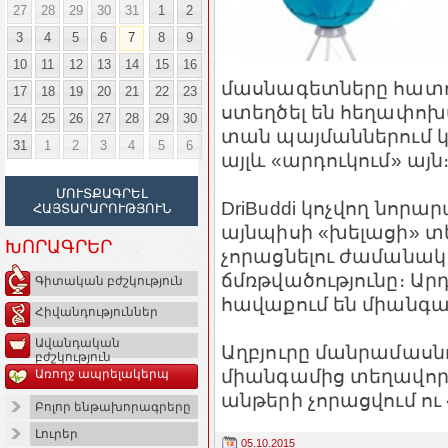
27
28
29
30
31
1
2
3
4
5
6
7
8
9
10
11
12
13
14
15
16
մասնագետները հատո
17
18
19
20
21
22
23
ստեղծել են հեղափոխա
24
25
26
27
28
29
30
տան պայմաններում կ
31
1
2
3
4
5
6
այլև «արդուկում» այն
ՄՈՒՏՔԱԳՐԵԼ
DriBuddi կոչվող նոր
ՀԱՅՏԱՐԱՐՈՒԹՅՈՒՆ
այնպիսի «խելացի» տ
ԽՈՐԱԳՐԵՐ
չորացնելու ժամանակ
ճմռթվածությունը։ Ար
Գիտական բժշկություն
հավաքում են միանգա
Հիվանդություններ
Ավանդական
Աղբյուրը մանրամասնու
բժշկություն
միանգամից տեղավորու
Առողջ ապրելակերպ
անթերի չորացվում ու 
Բոլոր ենթախորագրերը
Լուրեր
05.10.2015